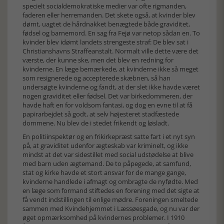
specielt socialdemokratiske medier var ofte rigmanden,
faderen eller herremanden. Det skete også, at kvinder blev
dømt, uagtet de hårdnakket benægtede både graviditet,
fødsel og barnemord. En sag fra Fejø var netop sådan en. To
kvinder blev idømt landets strengeste straf: De blev sat i
Christianshavns Straffeanstalt. Normalt ville dette være det
værste, der kunne ske, men det blev en redning for
kvinderne. En læge bemærkede, at kvinderne ikke så meget
som resignerede og accepterede skæbnen, så han
undersøgte kvinderne og fandt, at der slet ikke havde været
nogen graviditet eller fødsel. Det var birkedommeren, der
havde haft en for voldsom fantasi, og dog en evne til at få
papirarbejdet så godt, at selv højesteret stadfæstede
dommene. Nu blev de i stedet frikendt og løsladt.
En politiinspektør og en frikirkepræst satte fart i et nyt syn
på, at graviditet udenfor ægteskab var kriminelt, og ikke
mindst at det var sidestillet med social udstødelse at blive
med barn uden ægtemand. De to påpegede, at samfund,
stat og kirke havde et stort ansvar for de mange gange,
kvinderne handlede i afmagt og ombragte de nyfødte. Med
en læge som formand stiftedes en forening med det sigte at
få vendt indstillingen til enlige mødre. Foreningen smeltede
sammen med Kvindehjemmet i Læssøesgade, og nu var der
øget opmærksomhed på kvindernes problemer. I 1910