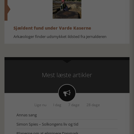
Sjældent fund under Varde Kaserne
Arkæologer finder udsmykket ildsted fra jernalderen
Mest læste artikler

Lige nu
I dag
7 dage
28 dage
Annas sang
Simon Spies – Solkongens liv og tid
Planerne om at eliminere Danmark