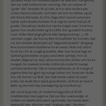
Datidens viden om kvindekroppen var ikke blot mangelfuld,
den var reelt fuldkommen vanvittig. Der var masser af
“gode” råd“. Kvinden fik at vide, at hun ikke skulle bade
under menstruationen, som blev set som en lidelse, og da
slet ikke kolde bade. En til to dage efter menstruationens
ophør opfordredes kvinden til at tage et varmt bad på 28
grader. Derudover skulle hun tænke meget over, hvad hun
spiste. Hun skulle holde sig fra kaffe, the og stærkt krydret
mad. Heller ikke lange gåture eller bjergvandring (…). Alt
sammen noget, der kunne føre til invaliditet for kvinden. Det
var kun enkelte eksempler på “lægevidenskaben” dengang.
Man kunne bære testiklerne fra et væsel, viklet ind i skind
fra et dyr, for at undgå graviditet, eller man kunne tage en
skefuld gulerodsfrø i et glas vand efter samleje. Hvis så
skaden alligevel var sket, så kunne kvinden drikke urin fra en
hunged. De stakkels kvinder måtte stå model til mange
ammestuehistorier. Det er tankevækkende, at så mange af
pigerne ikke har gjort sig mange tanker om, hvad der skulle
ske, når barnet var født. Det hele havde været så svært
inden. De skulle først skjule graviditeten, så finde et sted at
føde, og dermed slap planlægning og overskud op.
Det var et lyspunkt, at medierne begyndte at få lidt
medlidenhed med pigerne. Det var ikke usædvanligt, at
artikler om dødfundne børn og kvinder, der havde født i
dølgsmål, blev afsluttet med “stakkels pige”. Skurken i