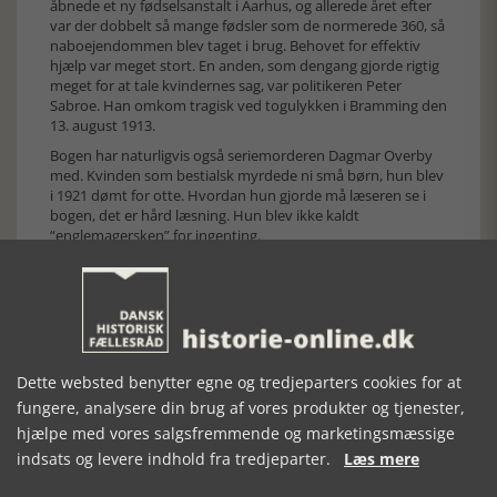
åbnede et ny fødselsanstalt i Aarhus, og allerede året efter
var der dobbelt så mange fødsler som de normerede 360, så
naboejendommen blev taget i brug. Behovet for effektiv
hjælp var meget stort. En anden, som dengang gjorde rigtig
meget for at tale kvindernes sag, var politikeren Peter
Sabroe. Han omkom tragisk ved togulykken i Bramming den
13. august 1913.
Bogen har naturligvis også seriemorderen Dagmar Overby
med. Kvinden som bestialsk myrdede ni små børn, hun blev
i 1921 dømt for otte. Hvordan hun gjorde må læseren se i
bogen, det er hård læsning. Hun blev ikke kaldt
“englemagersken” for ingenting.
Forfatterens fund i Rigsarkivet er ikke blot journaler,
domsudskrifter og politirapporter men også tøj, som
barnelig blev indsvøbt i 140 år tidligere. Researcharbejdet
har været enormt, og det skinner tydeligt igennem.
Forfatterens makkere Simon Kratholm Ankjærgaard og
Rikke Kratholm har hjulpet til. Hvis læseren kender
Dette websted benytter egne og tredjeparters cookies for at
Ankjærgaards bøger, ved man, at det er solidt arbejde, der
sikrer kilderne.
fungere, analysere din brug af vores produkter og tjenester,
hjælpe med vores salgsfremmende og marketingsmæssige
Der langt fra tale om en bog med det ene rædselskabinet
efter det andet. Bogen er meget nuanceret og grundig, og
indsats og levere indhold fra tredjeparter.
Læs mere
forfatteren har formået at finde eksempelvis kongresser,
taler og dermed en stor del materiale om, hvordan