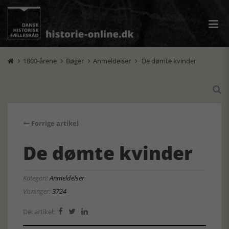
1800-årene
Bøger
Anmeldelser
De dømte kvinder





Forrige artikel
De dømte kvinder
Kategori:
Anmeldelser
Visninger:
3724
Del artikel:


