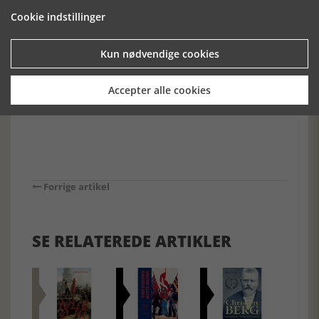
samfundet udviklede sig fra ca. 1700 og frem til begyndelsen
Cookie indstillinger
af 1900 -tallet. Bogen er mere end velskrevet. Den er
fremragende. Det er tekst, der flyder, og bogen er meget
svær at lægge fra sig. Det er en bog, anmelder i høj grad kan
Kun nødvendige cookies
kalde læsevenlig og interessant.
[Historie-online.dk, den 9. april 2025]
Accepter alle cookies
Forrige artikel
SE RELATEREDE ARTIKLER