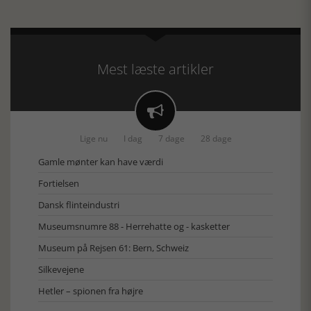
Mest læste artikler

Lige nu
I dag
7 dage
28 dage
Gamle mønter kan have værdi
Fortielsen
Dansk flinteindustri
Museumsnumre 88 - Herrehatte og - kasketter
Museum på Rejsen 61: Bern, Schweiz
Silkevejene
Hetler – spionen fra højre