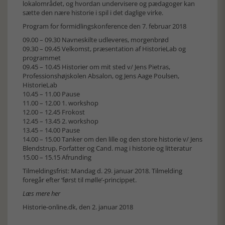
lokalområdet, og hvordan undervisere og pædagoger kan
sætte den nære historie i spil i det daglige virke.
Program for formidlingskonference den 7. februar 2018
09.00 – 09.30 Navneskilte udleveres, morgenbrød
09.30 – 09.45 Velkomst, præsentation af HistorieLab og
programmet
09.45 – 10.45 Historier om mit sted v/ Jens Pietras,
Professionshøjskolen Absalon, og Jens Aage Poulsen,
HistorieLab
10.45 – 11.00 Pause
11.00 – 12.00 1. workshop
12.00 – 12.45 Frokost
12.45 – 13.45 2. workshop
13.45 – 14.00 Pause
14.00 – 15.00 Tanker om den lille og den store historie v/ Jens
Blendstrup, Forfatter og Cand. mag i historie og litteratur
15.00 – 15.15 Afrunding
Tilmeldingsfrist: Mandag d. 29. januar 2018. Tilmelding
foregår efter ‘først til mølle’-princippet.
Læs mere her
Historie-online.dk, den 2. januar 2018