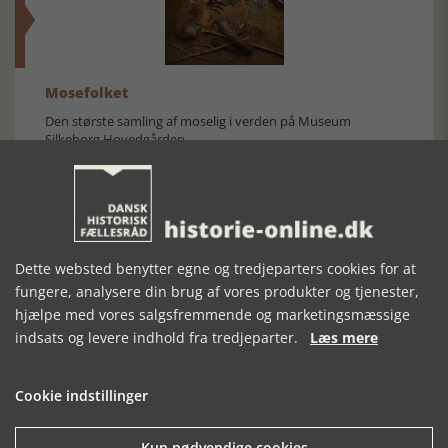
Mosefolket
Den største samling af moselig i verden på Museum
Silkeborg Hovedgården
Dette websted benytter egne og tredjeparters cookies for at
fungere, analysere din brug af vores produkter og tjenester,
Historisk festival i Faaborg
hjælpe med vores salgsfremmende og marketingsmæssige
indsats og levere indhold fra tredjeparter.
Læs mere
FOBURGH Faaborg Internationale Historie Festival 2026 30.
oktober - 1. november 2026
Cookie indstillinger
Kun nødvendige cookies