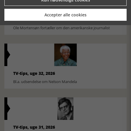
Accepter alle cookies
Historiens Aktører 79 - John Reed
Ole Mortensøn fortæller om den amerikanske journalist
TV-tips, uge 32, 2026
Bl.a. udsendelse om Nelson Mandela
TV-tips, uge 31, 2026