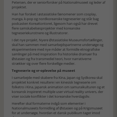
Petersen, der er seniorforsker på Nationalmuseet og leder af
projektet.
Han har forsket i østasiatiske fænomener som cosplay,
manga, k-pop og nordkoreanske tegneserier og står bag
podcasten KoreaKontoret, ligesom han også har drevet
flere samskabelsesprojekter med koreanske
tegneseriekunstnere og illustratorer.
I det nye projekt, Nyere Østasiatiske Museumsfortællinger,
skal han sammen med samarbejdspartnerne undersøge og
eksperimentere med nye måder at formidle etnografiske
samlinger på med inspiration fra historiske dramaer fra
Østasien og fra transmediel teori, hvor narrativerne
strækker sig over flere forskellige medier.
Tegneserie og vr-oplevelse på museet
I samarbejde med skabere fra Kina, Japan og Sydkorea skal
projektet konkret resultere i en kinesisk tegneserie om
folketro i Kina, japansk animation om samuraikulturen og et
koreansk inspireret multiple user virtual reality univers, der
viser sociale konflikter i det koreanske hverdagsliv.
Herefter skal formaterne indgå som elementer i
Nationalmuseets formidling af Østasien og på Krigsmuseet
for at undersøge, hvordan et dansk publikum tager imod