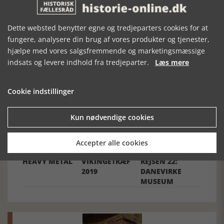
Dette websted benytter egne og tredjeparters cookies for at
fungere, analysere din brug af vores produkter og tjenester,
hjælpe med vores salgsfremmende og marketingsmæssige
Forrige artikel
indsats og levere indhold fra tredjeparter.
Læs mere
SE RELATEREDE ARTIKLER
Cookie indstillinger
Kun nødvendige cookies
Accepter alle cookies
50 ÅR MED
MOESGAARD
MUSEUM PÅ
HEAVY METAL
VIKINGETRÆF
REJSEN 22:
2019
DANEVIRKE
MUSEUM