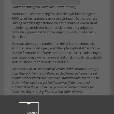
Samurairustning fra Nationalmuseets samling
Nationalmuseets samling fra Østasien går helt tilbage til
1600-tallet og rummer samurairustninger, Det Koreanske
Hus og hverdagsgenstande fra det historiske Korea samt
malerier og amuletter fra kinesisk folketro og udgør et
fantastisk grundstof til fortællinger om kulturhistorien i
Østasien.
De østasiatiske genstande er en del af Nationalmuseets
etnografiske udstillinger, som blev planlagt i slut 1980’erne.
De nye formater kan være med til at aktualisere udstillinger,
som også i dag giver et relevant historisk indblik i østasiatisk
kulturhistorie, mener Martin Petersen.
”
Østasien er jo en central del af verden, både historisk set og i
dag. Kina er i rivende udvikling, og Sydkorea og Japan har på
mange måder været dominerende i populærkulturen de sidste
årtier, hvilket også ses på Netflix som jo flyder over med
østasiatisk indhold. Så der er generelt en bred interesse for
Østasien i dag, som jeg håber, vi kan koble til vores
kulturhistoriske genstande fra området.”
[Historie-online.dk, den 30. maj 2023]