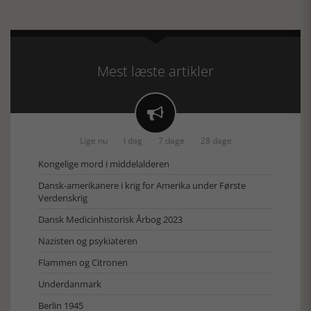
Mest læste artikler

Lige nu
I dag
7 dage
28 dage
Kongelige mord i middelalderen
Dansk-amerikanere i krig for Amerika under Første
Verdenskrig
Dansk Medicinhistorisk Årbog 2023
Nazisten og psykiateren
Flammen og Citronen
Underdanmark
Berlin 1945