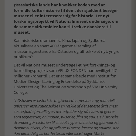
Østasiatiske lande har knækket koden med at
formidle kulturhistorie til dem, der sjældent besøger
museer eller interesserer sig for historie. I et nyt
forskningsprojekt vil Nationalmuseet undersøge, om
de samme virkemidler kan tiltrække danskere til
museet.
Kan historiske dramaer fra Kina, Japan og Sydkorea
aktualisere en snart 400 år gammel samling af
museumsgenstande fra Østasien og tiltrække et nyt, yngre
publikum?
Det vil Nationalmuseet undersøge i et nyt forsknings- og
formidlingsprojekt, som VELUX FONDEN har bevilliget 4,7
millioner kroner til. Det er et samarbejde med Institut for
Medier, Design, Læring og Erkendelse på Syddansk
Universitet og The Animation Workshop på VIA University
College.
”
I Østasien er historiske begivenheder, personer og materielle
universer inspirationskilde i en række af det seneste årtis mest
succesfulde fortællinger, der udfolder sig på tværs af genrer
som tegneserier, animation, tv-serier, film og spil. De historiske
dramaer gør historien til et cool, hyper-æstetisk og glamourøst
drømmeunivers, der appellerer til seere, læsere og spillere, der
ikke almindeligvis har historisk interesse
,” siger Martin