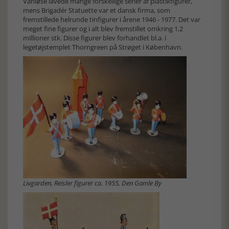
Vanløse lavede mange forskellige serier af plastikfigurer,
mens Brigadér Statuette var et dansk firma, som
fremstillede helrunde tinfigurer i årene 1946 - 1977. Det var
meget fine figurer og i alt blev fremstillet omkring 1,2
millioner stk. Disse figurer blev forhandlet bl.a. i
legetøjstemplet Thorngreen på Strøget i København.
Livgarden, Reisler figurer ca. 1955, Den Gamle By