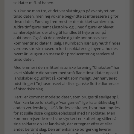
soldater m.fl. af banen.
Nu kunne man tro, at det var slutningen på eventyret om
tinsoldaten, men nej voksne begyndte at interessere sig for
tinsoldater. Først og fremmest er der dukket samlere op.
Ældre tinfigurer samt Elastolin- og Lineolfigurer er blevet
samlerobjekter, der af og til handles til høje priser på
auktioner. Også på de danske digitale annonceaviser
kommer tinsoldater til salg. I Kulmbach nær Bayreuth findes
verdens største museum for tinsoldater og i byen afholdes
hvert år i august en messe for producenter og samlere af
tinsoldater.
Medlemmer i den militærhistoriske forening ”Chakoten” har
lavet såkaldte dioramaer med små flade tinsoldater opsat i
landskaber og udført så korrekt som muligt. Der har været
udstillinger i Tøjhusmuseet af disse ganske flotte dioramaer
af historiske slag.
Hertil er kommet modelsoldater, som bruges til særlige spil.
Man kan købe forskellige ”war games” lige fra antikke slag til
anden verdenskrig. I USA findes selskaber, hvor man mødes
for at spille disse krigsskuepladsspil med tinsoldater. Man
kommer rejsende med sine styrker i en kuffert og stiller så
sine soldater op i et landskab, der er tegnet efter et eller
andet berømt slag. Den amerikanske borgerkrig leverer