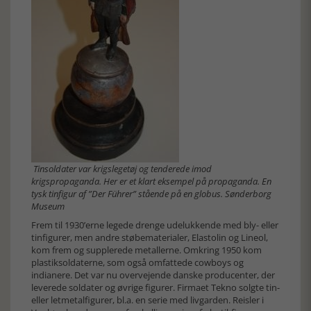
Tinsoldater var krigslegetøj og tenderede imod
krigspropaganda. Her er et klart eksempel på propaganda. En
tysk tinfigur af ”Der Führer” stående på en globus. Sønderborg
Museum
Frem til 1930’erne legede drenge udelukkende med bly- eller
tinfigurer, men andre støbematerialer, Elastolin og Lineol,
kom frem og supplerede metallerne. Omkring 1950 kom
plastiksoldaterne, som også omfattede cowboys og
indianere. Det var nu overvejende danske producenter, der
leverede soldater og øvrige figurer. Firmaet Tekno solgte tin-
eller letmetalfigurer, bl.a. en serie med livgarden. Reisler i