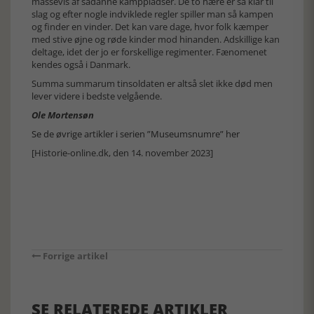
massevis af sådanne kamppladser. De to hære er så klar til
slag og efter nogle indviklede regler spiller man så kampen
og finder en vinder. Det kan vare dage, hvor folk kæmper
med stive øjne og røde kinder mod hinanden. Adskillige kan
deltage, idet der jo er forskellige regimenter. Fænomenet
kendes også i Danmark.
Summa summarum tinsoldaten er altså slet ikke død men
lever videre i bedste velgående.
Ole Mortensøn
Se de øvrige artikler i serien ”Museumsnumre” her
[Historie-online.dk, den 14. november 2023]
Forrige artikel
SE RELATEREDE ARTIKLER