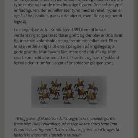
type er dyr og har de mest livagtige figurer. Den sidste type
er fladfiguren, der er millimeter tynd med et relief. Typen er
også af høj kvalitet, ganske detaljeret, men lille og uegnet til
legetøj.
I de krigeriske år fra Krimkrigen 1853 frem til første
verdenskrig solgte tinsoldater godt, og der blev endda lavet
figurer med kolonisoldater og fremmede folkefærd. Efter
første verdenskrig faldt efterspørgslen på krigslegetøj af
gode grunde. Man havde fået mere end nok af krig. Men
snart kom militarismen atter til kræfter, og især i Tyskland
fejrede den triumfer. Salget af tinsoldater gik igen godt.
10 tinfigurer af Napoleon d. 1.s ægyptiske mameluk-garde,
fremstillet 1882 i Nürnberg, på æsken læses: Extra feine Zinn
Compositions Figuren”. Det er sådanne figurer, som bruges til
historiske dioramer. Holstebro Museum