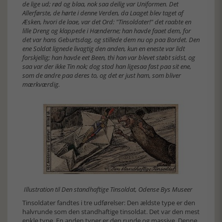
de lige ud; rød og blaa, nok saa deilig var Uniformen. Det
Allerførste, de hørte i denne Verden, da Laaget blev taget af
Æsken, hvori de laae, var det Ord: "Tinsoldater!" det raabte en
lille Dreng og klappede i Hænderne; han havde faaet dem, for
det var hans Geburtsdag, og stillede dem nu op paa Bordet. Den
ene Soldat lignede livagtig den anden, kun en eneste var lidt
forskjellig; han havde eet Been, thi han var blevet støbt sidst, og
saa var der ikke Tin nok; dog stod han ligesaa fast paa sit ene,
som de andre paa deres to, og det er just ham, som bliver
mærkværdig.
Illustration til Den standhaftige Tinsoldat, Odense Bys Museer
Tinsoldater fandtes i tre udførelser: Den ældste type er den
halvrunde som den standhaftige tinsoldat. Det var den mest
enkle type. En anden typer er den runde og massive. Denne