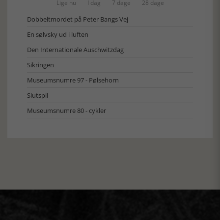
Lige nu
I dag
7 dage
28 dage
Dobbeltmordet på Peter Bangs Vej
En sølvsky ud i luften
Den Internationale Auschwitzdag
Sikringen
Museumsnumre 97 - Pølsehorn
Slutspil
Museumsnumre 80 - cykler