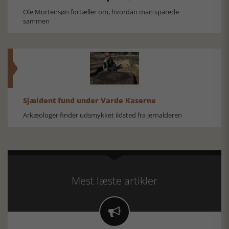
Ole Mortensøn fortæller om, hvordan man sparede
sammen
Sjældent fund under Varde Kaserne
Arkæologer finder udsmykket ildsted fra jernalderen
Mest læste artikler
