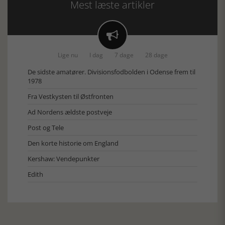
Mest læste artikler

Lige nu
I dag
7 dage
28 dage
De sidste amatører. Divisionsfodbolden i Odense frem til
1978
Fra Vestkysten til Østfronten
Ad Nordens ældste postveje
Post og Tele
Den korte historie om England
Kershaw: Vendepunkter
Edith