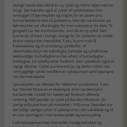
Mange havde ikke råd til en ny cykel og måtte nøjes med en
brugt. Det hændte også at cykler af cykelsmeden blev
ombygget til børnecykler og solgtes for en lavere pris.
Kunne fødderne ikke nå pedalerne, blev der sat klodser på.
Børnecykler var ofte brugte, for man voksede jo fra dem. Til
gengæld var der konfirmander, som fik en ny cykel. Den
kunne de så have i mange, mange år, for cyklerne var solide.
Ekstra udstyr blev fremstillet. F.eks. kunne man få
frakkeskåner og til vinterbrug cykelluffer. Af
sikkerhedsudstyr var kabidlygte, katteøje og cykelklokke
nødvendige. Karbidlygterne blev afløst af batterilygter,
Nefalygter. Da cykeltyverier forekom, blev cykellåsen også et
vigtigt tilbehør. Cykler punkterede jo, og derfor måtte den
omhyggelige cyklist medføre en cykelpumpe samt lappegrej
i en lille metalæske.
Specialcykler var allerede fra 1880erne i produktion. F.eks.
har Teknisk Museum et eksemplar af en tandemcykel.
Kardantræk i stedet for kædetræk forekom allerede
omkring 1900 jævnfør en cykel på Randers Museum. En
særlig sofacykel kom på markedet i 1930-erne. Desuden var
der tidligt særlige cykler til cykelsporten, der udviklede sig til
en stor sportsgren med landevejsløb og banecykling.
I erhvervsøjemed blev fremstillet mange ladcykler og