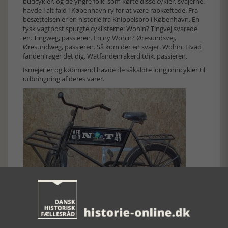
budcykler, og de yngre folk, som kørte disse cykler, svajerne,
havde i alt fald i København ry for at være rapkæftede. Fra
besættelsen er en historie fra Knippelsbro i København. En
tysk vagtpost spurgte cyklisterne: Wohin? Tingvej svarede
en. Tingweg, passieren. En ny Wohin? Øresundsvej,
Øresundweg, passieren. Så kom der en svajer. Wohin: Hvad
fanden rager det dig. Watfandenrakerditdik, passieren.
Ismejerier og købmænd havde de såkaldte longjohncykler til
udbringning af deres varer.
Budcykel fra NKT i Middelfart, Middelfart Museum