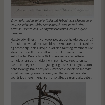
Danmarks ældste tohjuler findes på Københavns Mseum og er
en Denis Johnson Hobby Horse model 1819, en forbedret
dræsine. Her ses den i en engelsk illustration, online bicycle
museum
Næste udviklingstrin var velocipeden, der havde pedaler på
forhjulet, og var af træ. Den blev i 1866 patenteret i Frankrig
og bredte sig i hele Europa, hvor den først og fremmest i de
store byer fandt en vis udbredelse. Flere museer har
velocipeder. Denne type fik konkurrence af et lettere
tohjulet transportmiddel i jern, nemlig væltepeteren, som
havde et meget stort forhjul og et ganske lille baghjul. Som
dens folkelige navn antyder krævedes visse artistiske evne
for at bestige og køre denne cykel. Det var velhavende
sportslige yngre mænd, som anskaffede sig en væltepeter.