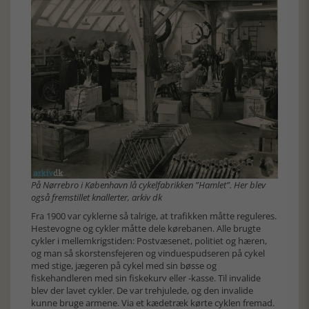
På Nørrebro i København lå cykelfabrikken ”Hamlet”. Her blev
også fremstillet knallerter, arkiv dk
Fra 1900 var cyklerne så talrige, at trafikken måtte reguleres.
Hestevogne og cykler måtte dele kørebanen. Alle brugte
cykler i mellemkrigstiden: Postvæsenet, politiet og hæren,
og man så skorstensfejeren og vinduespudseren på cykel
med stige, jægeren på cykel med sin bøsse og
fiskehandleren med sin fiskekurv eller -kasse. Til invalide
blev der lavet cykler. De var trehjulede, og den invalide
kunne bruge armene. Via et kædetræk kørte cyklen fremad.