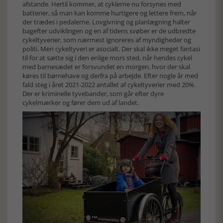
afstande. Hertil kommer, at cyklerne nu forsynes med
batterier, så man kan komme hurtigere og lettere frem, når
der trædes i pedalerne. Lovgivning og planlægning halter
bagefter udviklingen og en af tidens svøber er de udbredte
cykeltyverier, som nærmest ignoreres af myndigheder og
politi. Men cykeltyveri er asocialt. Der skal ikke meget fantasi
til for at sætte sig i den enlige mors sted, når hendes cykel
med barnesædet er forsvundet en morgen, hvor der skal
køres til børnehave og derfra på arbejde. Efter nogle år med
fald steg i året 2021-2022 antallet af cykeltyverier med 20%.
Der er kriminelle tyvebander, som går efter dyre
cykelmærker og fører dem ud af landet.