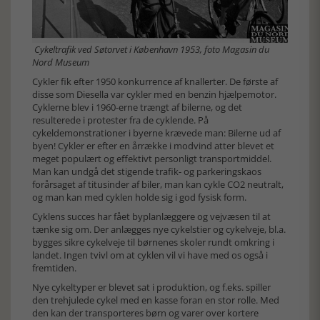
Cykeltrafik ved Søtorvet i København 1953, foto Magasin du
Nord Museum
Cykler fik efter 1950 konkurrence af knallerter. De første af
disse som Diesella var cykler med en benzin hjælpemotor.
Cyklerne blev i 1960-erne trængt af bilerne, og det
resulterede i protester fra de cyklende. På
cykeldemonstrationer i byerne krævede man: Bilerne ud af
byen! Cykler er efter en årrække i modvind atter blevet et
meget populært og effektivt personligt transportmiddel.
Man kan undgå det stigende trafik- og parkeringskaos
forårsaget af titusinder af biler, man kan cykle CO2 neutralt,
og man kan med cyklen holde sig i god fysisk form.
Cyklens succes har fået byplanlæggere og vejvæsen til at
tænke sig om. Der anlægges nye cykelstier og cykelveje, bl.a.
bygges sikre cykelveje til børnenes skoler rundt omkring i
landet. Ingen tvivl om at cyklen vil vi have med os også i
fremtiden.
Nye cykeltyper er blevet sat i produktion, og f.eks. spiller
den trehjulede cykel med en kasse foran en stor rolle. Med
den kan der transporteres børn og varer over kortere