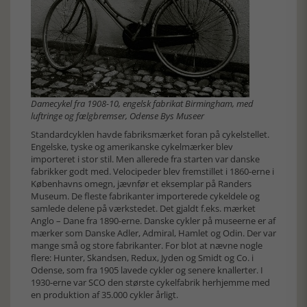
Damecykel fra 1908-10, engelsk fabrikat Birmingham, med
luftringe og fælgbremser, Odense Bys Museer
Standardcyklen havde fabriksmærket foran på cykelstellet.
Engelske, tyske og amerikanske cykelmærker blev
importeret i stor stil. Men allerede fra starten var danske
fabrikker godt med. Velocipeder blev fremstillet i 1860-erne i
Københavns omegn, jævnfør et eksemplar på Randers
Museum. De fleste fabrikanter importerede cykeldele og
samlede delene på værkstedet. Det gjaldt f.eks. mærket
Anglo – Dane fra 1890-erne. Danske cykler på museerne er af
mærker som Danske Adler, Admiral, Hamlet og Odin. Der var
mange små og store fabrikanter. For blot at nævne nogle
flere: Hunter, Skandsen, Redux, Jyden og Smidt og Co. i
Odense, som fra 1905 lavede cykler og senere knallerter. I
1930-erne var SCO den største cykelfabrik herhjemme med
en produktion af 35.000 cykler årligt.