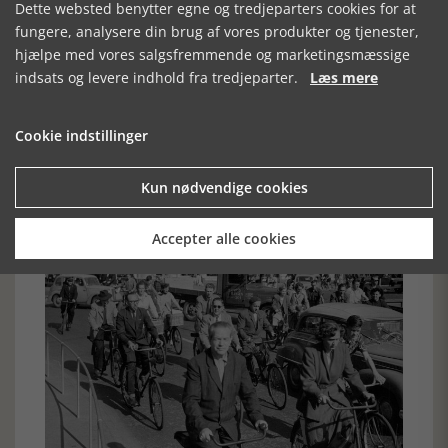
Dette websted benytter egne og tredjeparters cookies for at
I 1940-erne vandt cyklerne frem, da bilerne blev klodset op
fungere, analysere din brug af vores produkter og tjenester,
grundet benzinmangel, men til sidst kneb det med
cykelslanger og –dæk, og fantasifulde nødløsninger som
hjælpe med vores salgsfremmende og marketingsmæssige
propper på fælgene blev forsøgt. Under og efter krigen kom
indsats og levere indhold fra tredjeparter.
Læs mere
en modernitet, en lille cykelanhænger til små børn. Mens
barnestole af metal monteret på stangen af en herrecykel
brugtes til lidt større børn.
Cookie indstillinger
Kun nødvendige cookies
Accepter alle cookies