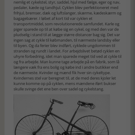
nemlig et cykelstel, styr, saddel, hjul med fælge, eger og nav,
pedaler, kæde og tandhjul. Cyklen blev perfektioneret med
frihjul, bremser, dæk og luftslanger, skærme, kædeskærm og
bagagebærer. I løbet af kort tid var cyklen et
transportmiddel, som revolutionerede samfundet. Karle og
piger sparede op til at købe sig en cykel, og med den var de
pludselig i stand til at lægge større distancer bag sig. Det var
ingen sag at cykle til købmanden, til nærmeste landsby eller
til byen. Og da ferier blev indført, cyklede ungdommen til
stranden og rundt i landet. For arbejdslivet betød cyklen en
uhyre forbedring, idet man sparede meget tid ved at cykle til
og fra arbejde. Man kunne tage arbejde på en fabrik, som lå
længere væk fra ens bolig og købe ind i andre butikker end
de nærmeste. Kvinder og mænd fik hver sin cykeltype.
Kvindernes stel var beregnet til, at de med deres kjoler let
kunne komme op på cyklen, mens mændene iført bukser
skulle svinge det ene ben over sadel og cykelstang.