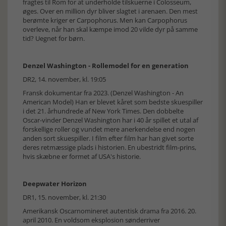
fragtes til Rom for at underholde tilskuerne i Colosseum,
øges. Over en million dyr bliver slagtet i arenaen. Den mest
berømte kriger er Carpophorus. Men kan Carpophorus
overleve, når han skal kæmpe imod 20 vilde dyr på samme
tid? Uegnet for børn.
Denzel Washington - Rollemodel for en generation
DR2, 14. november, kl. 19:05
Fransk dokumentar fra 2023. (Denzel Washington - An
American Model) Han er blevet kåret som bedste skuespiller
i det 21. århundrede af New York Times. Den dobbelte
Oscar-vinder Denzel Washington har i 40 år spillet et utal af
forskellige roller og vundet mere anerkendelse end nogen
anden sort skuespiller. I film efter film har han givet sorte
deres retmæssige plads i historien. En ubestridt film-prins,
hvis skæbne er formet af USA's historie.
Deepwater Horizon
DR1, 15. november, kl. 21:30
Amerikansk Oscarnomineret autentisk drama fra 2016. 20.
april 2010. En voldsom eksplosion sønderriver