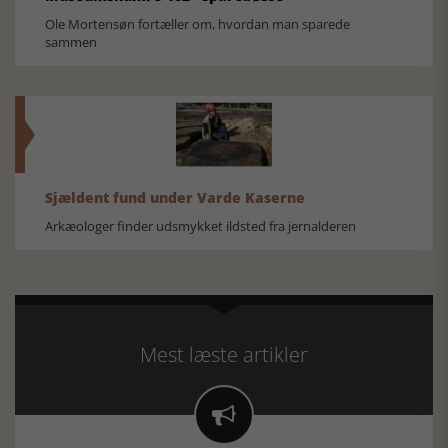
Ole Mortensøn fortæller om, hvordan man sparede
sammen
Sjældent fund under Varde Kaserne
Arkæologer finder udsmykket ildsted fra jernalderen
Mest læste artikler
