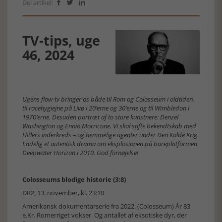
Del artikel:



TV-tips, uge
46, 2024
Ugens flow-tv bringer os både til Rom og Colosseum i oldtiden,
til racehygiejne på Livø i 20’erne og 30’erne og til Wimbledon i
1970’erne. Desuden portræt af to store kunstnere: Denzel
Washington og Ennio Morricone. Vi skal stifte bekendtskab med
Hitlers inderkreds – og hemmelige agenter under Den Kolde Krig.
Endelig et autentisk drama om eksplosionen på boreplatformen
Deepwater Horizon i 2010. God fornøjelse!
Colosseums blodige historie (3:8)
DR2, 13. november, kl. 23:10
Amerikansk dokumentarserie fra 2022. (Colosseum) År 83
e.Kr. Romerriget vokser. Og antallet af eksotiske dyr, der