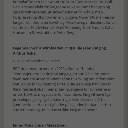
boreplatformen Deepwater Horizon i Den Mexicanske Golf.
Den ledende elektronikingeniør Mike Williams har igen og
igen fortalt ledelsen, at sikkerheden er for dårlig, men
tidspresset og økonomien er vigtigere. Nu er 146 mennesker
fanget i et inferno på havet, og Mike kæmper desperat for at
redde alle. Medvirkende: Mark Wahlberg, Kurt Russell, Kate
Hudson m.fl. Instruktion: Peter Berg.
Legenderne fra Wimbledon (1:3) Billie Jean King og
Arthur Ashe
DR2, 16. november, kl. 17:25
BBC-dokumentarserie fra 2023. (Gods of Tennis)
Tennisstjernerne Billie Jean King og Arthur Ashe drømmer
hver især om at vinde Wimbledon i 1975 - og om at forandre
status quo for kvinder og sorte. Billie Jean King har vundet
flere mesterskaber, men præmiepengene for kvinderne er
under halvt så meget som for mændene. King vil have lige
præmiepenge og ligebehandling af kvinder, mens Ashe
kæmper for sortes rettigheder på og uden for banen. Hun
støtter hans sag, men han er ikke enig med hende.
Ennio Morricone - Maestroen