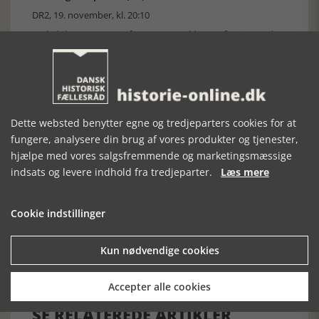
DR2, 19. november, kl. 20:10
Tysk dokumentarserie fra 2023. (A Cold War of Spies) Under
den kolde krig tager paranoiaen til. I en verden med
dobbeltagenter og spionnetværk kan man ikke stole på
nogen, og der er trusler overalt. De involverede lande bliver
bevidste om behovet for et vågent øje i det høje.
Spionflyvninger over fjendens luftrum er vigtige, men også
farlige. Det fører til udviklingen af nye teknologier, som løfter
Dette websted benytter egne og tredjeparters cookies for at
ingeniørkunsten, fysikvidenskaben og rumforskningen til
nye højder. Men hvad er prisen?
fungere, analysere din brug af vores produkter og tjenester,
hjælpe med vores salgsfremmende og marketingsmæssige
[Historie-online.dk, den 12. november 2024]
indsats og levere indhold fra tredjeparter.
Læs mere
Cookie indstillinger
Kun nødvendige cookies
Forrige artikel
Accepter alle cookies
SE RELATEREDE ARTIKLER