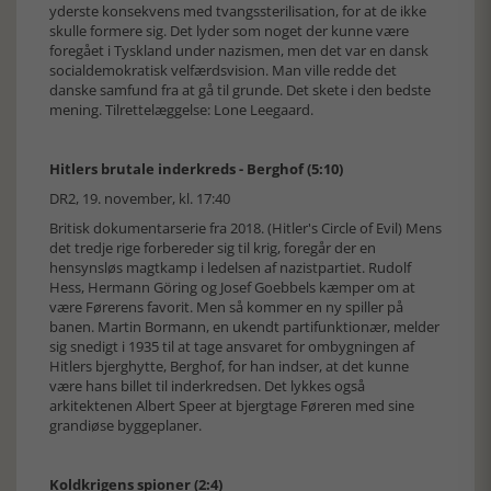
yderste konsekvens med tvangssterilisation, for at de ikke
skulle formere sig. Det lyder som noget der kunne være
foregået i Tyskland under nazismen, men det var en dansk
socialdemokratisk velfærdsvision. Man ville redde det
danske samfund fra at gå til grunde. Det skete i den bedste
mening. Tilrettelæggelse: Lone Leegaard.
Hitlers brutale inderkreds - Berghof (5:10)
DR2, 19. november, kl. 17:40
Britisk dokumentarserie fra 2018. (Hitler's Circle of Evil) Mens
det tredje rige forbereder sig til krig, foregår der en
hensynsløs magtkamp i ledelsen af nazistpartiet. Rudolf
Hess, Hermann Göring og Josef Goebbels kæmper om at
være Førerens favorit. Men så kommer en ny spiller på
banen. Martin Bormann, en ukendt partifunktionær, melder
sig snedigt i 1935 til at tage ansvaret for ombygningen af
Hitlers bjerghytte, Berghof, for han indser, at det kunne
være hans billet til inderkredsen. Det lykkes også
arkitektenen Albert Speer at bjergtage Føreren med sine
grandiøse byggeplaner.
Koldkrigens spioner (2:4)