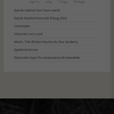
Lige nu
I dag
7 dage
28 dage
Gamle mønter kan have værdi
Dansk Medicinhistorisk Årbog 2023
Uvisheden
Historien om Lund
Marts. Très Riches Heures du Duc de Berry
Epidemihistorie
Danmarks byer fra renæssance til enevælde