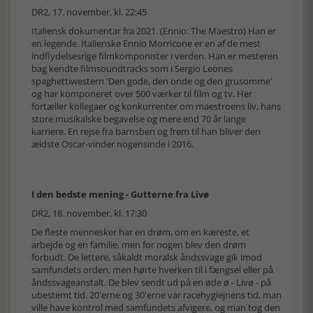
DR2, 17. november, kl. 22:45
Italiensk dokumentar fra 2021. (Ennio: The Maestro) Han er
en legende. Italienske Ennio Morricone er en af de mest
indflydelsesrige filmkomponister i verden. Han er mesteren
bag kendte filmsoundtracks som i Sergio Leones
spaghettiwestern 'Den gode, den onde og den grusomme'
og har komponeret over 500 værker til film og tv. Her
fortæller kollegaer og konkurrenter om maestroens liv, hans
store musikalske begavelse og mere end 70 år lange
karriere. En rejse fra barnsben og frem til han bliver den
ældste Oscar-vinder nogensinde i 2016.
I den bedste mening - Gutterne fra Livø
DR2, 18. november, kl. 17:30
De fleste mennesker har en drøm, om en kæreste, et
arbejde og en familie, men for nogen blev den drøm
forbudt. De lettere, såkaldt moralsk åndssvage gik imod
samfundets orden, men hørte hverken til i fængsel eller på
åndssvageanstalt. De blev sendt ud på en øde ø - Livø - på
ubestemt tid. 20'erne og 30'erne var racehygiejnens tid, man
ville have kontrol med samfundets afvigere, og man tog den