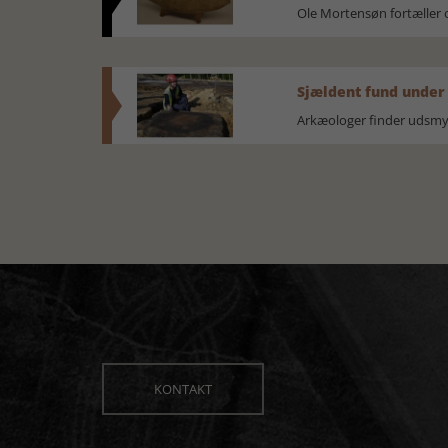
Ole Mortensøn fortælle
Sjældent fund under
Arkæologer finder udsmyk
KONTAKT