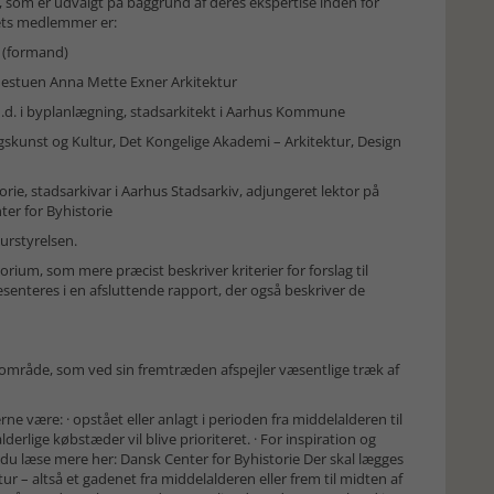
, som er udvalgt på baggrund af deres ekspertise inden for
gets medlemmer er:
t (formand)
nestuen Anna Mette Exner Arkitektur
.d. i byplanlægning, stadsarkitekt i Aarhus Kommune
ngskunst og Kultur, Det Kongelige Akademi – Arkitektur, Design
rie, stadsarkivar i Aarhus Stadsarkiv, adjungeret lektor på
ter for Byhistorie
urstyrelsen.
ium, som mere præcist beskriver kriterier for forslag til
senteres i en afsluttende rapport, der også beskriver de
 område, som ved sin fremtræden afspejler væsentlige træk af
ne være: · opstået eller anlagt i perioden fra middelalderen til
derlige købstæder vil blive prioriteret. · For inspiration og
u læse mere her: Dansk Center for Byhistorie Der skal lægges
tur – altså et gadenet fra middelalderen eller frem til midten af