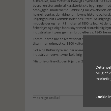
1800-tallet, som fortsat er tydeligt i bymiljøet. Se f
byen. · en stor andel af karakteristiske bygninger med 
ombygget i moderne tid. · ældre og miljøskabende el
havneinventar, der vidner om byens historie og forsk
udgangspunkt i kommissoriet besluttet: · At udgangs
middelalder og frem til midten af 1800-tallet. · At de
fiskerlejer og tidlige fabriksbyer med tilstrækkelig by
industrialiseringens gennembrud efter ca. 1840, heru
Kommunerne har ansvaret for at sikre værdifulde k
tilsammen udpeget ca. 3800 kulturmiljøer af lokal, re
Slots- og Kulturstyrelsen har allerede i dag udpeget 
industri, erhvervshavne, kold krig og 2. verdenskrig.
[Historie-online.dk, den 9. januar 2024]
Dette web
brug af 
marketin
Cookie in
Forrige artikel