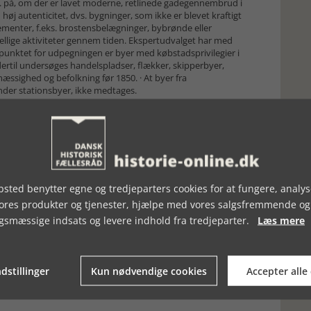
.eks. på, om der er lavet moderne, retlinede gadegennembrud i
høj autenticitet, dvs. bygninger, som ikke er blevet kraftigt
ementer, f.eks. brostensbelægninger, bybrønde eller
ellige aktiviteter gennem tiden. Ekspertudvalget har med
punktet for udpegningen er byer med købstadsprivilegier i
r dertil undersøges handelspladser, flækker, skipperbyer,
mæssighed og befolkning før 1850. · At byer fra
nder stationsbyer, ikke medtages.
ulturmiljøer gennem kommuneplanlægningen, og de har
gional og national betydning.
77 kulturmiljøer af national betydning inden for temaerne
sted benytter egne og tredjeparters cookies for at fungere, analys
vores produkter og tjenester, hjælpe med vores salgsfremmende og
gsmæssige indsats og levere indhold fra tredjeparter.
Læs mere
dstillinger
Kun nødvendige cookies
Accepter alle