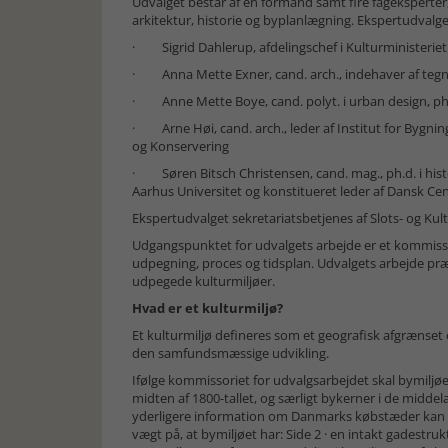
Udvalget består af en formand samt fire fageksperter
arkitektur, historie og byplanlægning. Ekspertudval
· Sigrid Dahlerup, afdelingschef i Kulturministerie
· Anna Mette Exner, cand. arch., indehaver af teg
· Anne Mette Boye, cand. polyt. i urban design, ph
· Arne Høi, cand. arch., leder af Institut for Bygni
og Konservering
· Søren Bitsch Christensen, cand. mag., ph.d. i histo
Aarhus Universitet og konstitueret leder af Dansk Cen
Ekspertudvalget sekretariatsbetjenes af Slots- og Kult
Udgangspunktet for udvalgets arbejde er et kommissor
udpegning, proces og tidsplan. Udvalgets arbejde præ
udpegede kulturmiljøer.
Hvad er et kulturmiljø?
Et kulturmiljø defineres som et geografisk afgrænset
den samfundsmæssige udvikling.
Ifølge kommissoriet for udvalgsarbejdet skal bymiljøer
midten af 1800-tallet, og særligt bykerner i de middelal
yderligere information om Danmarks købstæder kan d
vægt på, at bymiljøet har: Side 2 · en intakt gadestruk