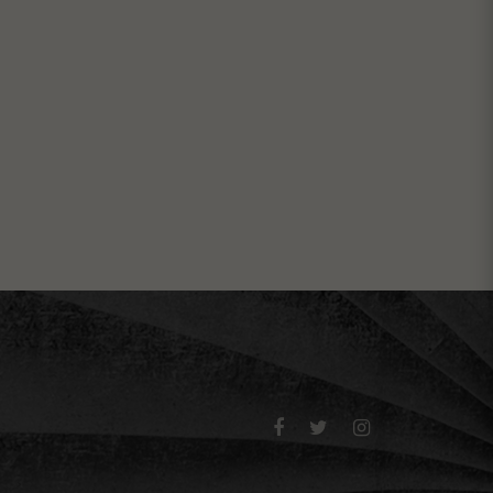


