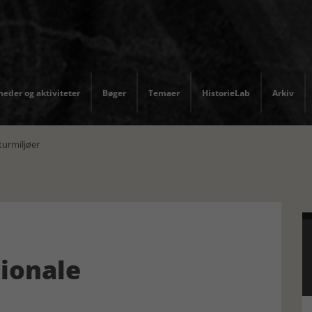
eder og aktiviteter
Bøger
Temaer
HistorieLab
Arkiv
turmiljøer
ionale