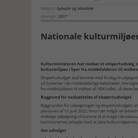
Kategori:
Nyheder og aktiviteter
Visninger:
2017
Nationale kulturmiljøe
Kulturministeren har nedsat et ekspertudvalg, d
kulturmiljøer i byer fra middelalderen til midten 
Ekspertudvalget skal komme med forslag til udpegnin
på bykerner i de middelalderlige købstæder. Hensigte
fra middelalderen til midten af 1800-tallet, så deres b
Baggrund for nedsættelse af ekspertudvalget
Baggrunden for udpegningen og ekspertudvalgets arbej
planloven af 15. juni 2022’, hvori der indgår en beslu
endelige udpegning vil komme til at indgå i de nati
kommunernes arbejde med at sikre kulturmiljøernes 
Om udvalget