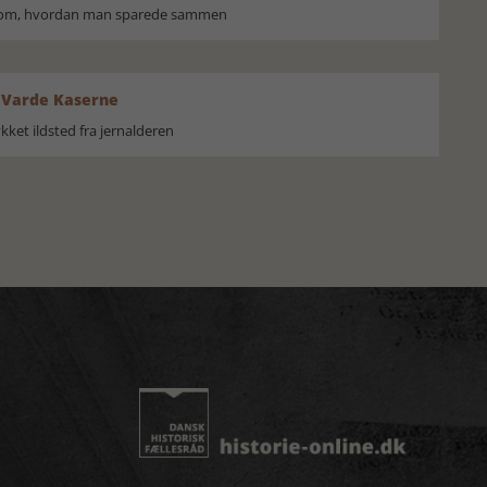
r om, hvordan man sparede sammen
 Varde Kaserne
ket ildsted fra jernalderen