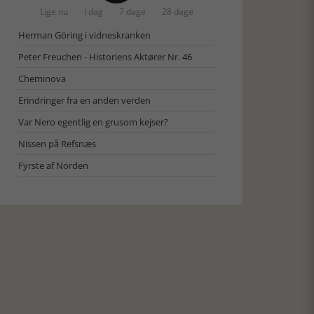
Lige nu
I dag
7 dage
28 dage
Herman Göring i vidneskranken
Peter Freuchen - Historiens Aktører Nr. 46
Cheminova
Erindringer fra en anden verden
Var Nero egentlig en grusom kejser?
Nissen på Refsnæs
Fyrste af Norden