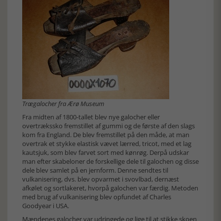
Trægalocher fra Ærø Museum
Fra midten af 1800-tallet blev nye galocher eller
overtrækssko fremstillet af gummi og de første af den slags
kom fra England. De blev fremstillet på den måde, at man
overtrak et stykke elastisk vævet lærred, tricot, med et lag
kautsjuk, som blev farvet sort med kønrøg. Derpå udskar
man efter skabeloner de forskellige dele til galochen og disse
dele blev samlet på en jernform. Denne sendtes til
vulkanisering, dvs. blev opvarmet i svovlbad, dernæst
afkølet og sortlakeret, hvorpå galochen var færdig. Metoden
med brug af vulkanisering blev opfundet af Charles
Goodyear i USA.
Mændenes galocher var udringede og lige til at stikke skoen