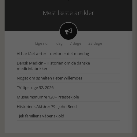
Mest læste artikler

Lige nu
I dag
7 dage
28 dage
Vi har fået ærter – derfor er det mandag
Dansk Medicin - Historien om de danske
medicinfabrikker
Noget om søhelten Peter Willemoes
TV-tips, uge 32, 2026
Museumsnumre 120 - Præstekjole
Historiens Aktører 79 - John Reed
Tjek familiens våbenskjold