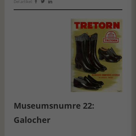
Del artikel:



Museumsnumre 22:
Galocher