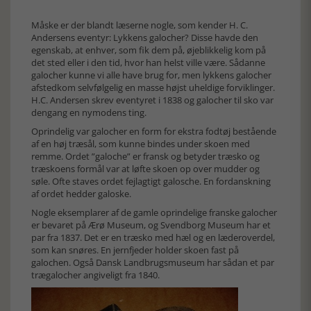
Måske er der blandt læserne nogle, som kender H. C.
Andersens eventyr: Lykkens galocher? Disse havde den
egenskab, at enhver, som fik dem på, øjeblikkelig kom på
det sted eller i den tid, hvor han helst ville være. Sådanne
galocher kunne vi alle have brug for, men lykkens galocher
afstedkom selvfølgelig en masse højst uheldige forviklinger.
H.C. Andersen skrev eventyret i 1838 og galocher til sko var
dengang en nymodens ting.
Oprindelig var galocher en form for ekstra fodtøj bestående
af en høj træsål, som kunne bindes under skoen med
remme. Ordet ”galoche” er fransk og betyder træsko og
træskoens formål var at løfte skoen op over mudder og
søle. Ofte staves ordet fejlagtigt galosche. En fordanskning
af ordet hedder galoske.
Nogle eksemplarer af de gamle oprindelige franske galocher
er bevaret på Ærø Museum, og Svendborg Museum har et
par fra 1837. Det er en træsko med hæl og en læderoverdel,
som kan snøres. En jernfjeder holder skoen fast på
galochen. Også Dansk Landbrugsmuseum har sådan et par
trægalocher angiveligt fra 1840.