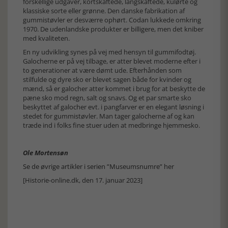
forskellige udgaver, kortskaftede, langskaftede, kulørte og
klassiske sorte eller grønne. Den danske fabrikation af
gummistøvler er desværre ophørt. Codan lukkede omkring
1970. De udenlandske produkter er billigere, men det kniber
med kvaliteten.
En ny udvikling synes på vej med hensyn til gummifodtøj.
Galocherne er på vej tilbage, er atter blevet moderne efter i
to generationer at være dømt ude. Efterhånden som
stilfulde og dyre sko er blevet sagen både for kvinder og
mænd, så er galocher atter kommet i brug for at beskytte de
pæne sko mod regn, salt og snavs. Og et par smarte sko
beskyttet af galocher evt. i pangfarver er en elegant løsning i
stedet for gummistøvler. Man tager galocherne af og kan
træde ind i folks fine stuer uden at medbringe hjemmesko.
Ole Mortensøn
Se de øvrige artikler i serien ”Museumsnumre” her
[Historie-online.dk, den 17. januar 2023]