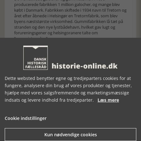
producerede fabrikken 1 million galocher, og mange blev
købt i Danmark. Fabrikken skiftede i 1934 navn til Tretorn og
året efter åbnede i Helsingør en Tretornfabrik, som blev
byens næststørste virksomhed. Gummifabrikken lå tæt på
stranden og den nye lystbådehavn, hvilket gav lugt og
forureningsgener og helsingoranere talte om
”gummistranden”.
Dette websted benytter egne og tredjeparters cookies for at
fungere, analysere din brug af vores produkter og tjenester,
hjælpe med vores salgsfremmende og marketingsmæssige
indsats og levere indhold fra tredjeparter.
Læs mere
Cookie indstillinger
Kun nødvendige cookies