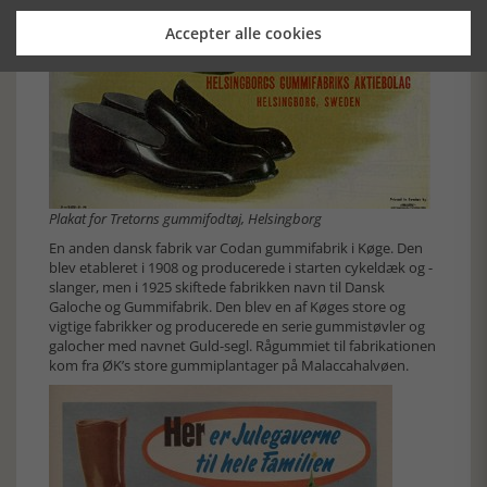
Accepter alle cookies
Plakat for Tretorns gummifodtøj, Helsingborg
En anden dansk fabrik var Codan gummifabrik i Køge. Den
blev etableret i 1908 og producerede i starten cykeldæk og -
slanger, men i 1925 skiftede fabrikken navn til Dansk
Galoche og Gummifabrik. Den blev en af Køges store og
vigtige fabrikker og producerede en serie gummistøvler og
galocher med navnet Guld-segl. Rågummiet til fabrikationen
kom fra ØK’s store gummiplantager på Malaccahalvøen.