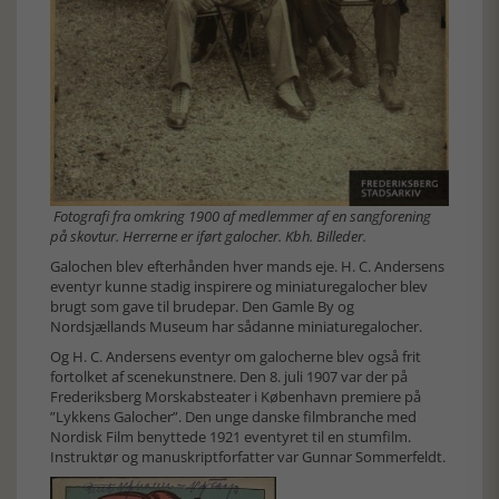
Fotografi fra omkring 1900 af medlemmer af en sangforening
på skovtur. Herrerne er iført galocher. Kbh. Billeder.
Galochen blev efterhånden hver mands eje. H. C. Andersens
eventyr kunne stadig inspirere og miniaturegalocher blev
brugt som gave til brudepar. Den Gamle By og
Nordsjællands Museum har sådanne miniaturegalocher.
Og H. C. Andersens eventyr om galocherne blev også frit
fortolket af scenekunstnere. Den 8. juli 1907 var der på
Frederiksberg Morskabsteater i København premiere på
”Lykkens Galocher”. Den unge danske filmbranche med
Nordisk Film benyttede 1921 eventyret til en stumfilm.
Instruktør og manuskriptforfatter var Gunnar Sommerfeldt.