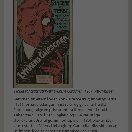
Plakat for teaterstykket ”Lykkens Galocher” 1907, Revymuseet
Galochen fik efterhånden konkurrence fra gummistøvlerne.
I 1911 forhandledes gummistøvler og galocher fra Skt.
Petersborg ifølge en priskurant fra firmaet Axel Lund i
København. Fabrikker i England og USA var længe
storleverandører af gummifodtøj, men i 1891 blev en stor
fabrik startet i Skåne, Helsingborg Gummifabriks Aktiebolag.
De fremstillede galocher og gummistøvler. I 1896