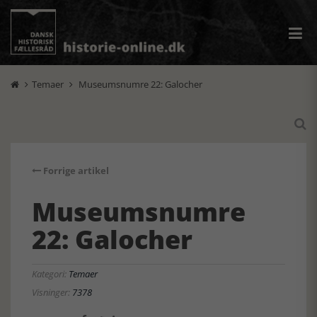
Temaer
Museumsnumre 22: Galocher



Forrige artikel
Museumsnumre
22: Galocher
Kategori:
Temaer
Visninger:
7378