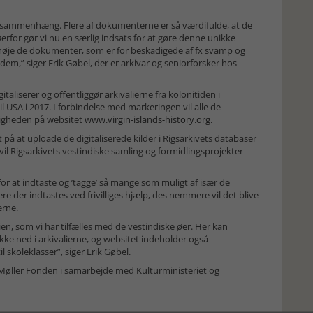
nal sammenhæng. Flere af dokumenterne er så værdifulde, at de
rfor gør vi nu en særlig indsats for at gøre denne unikke
 nøje de dokumenter, som er for beskadigede af fx svamp og
em,” siger Erik Gøbel, der er arkivar og seniorforsker hos
italiserer og offentliggør arkivalierne fra kolonitiden i
il USA i 2017. I forbindelse med markeringen vil alle de
ntligheden på websitet
www.virgin-islands-history.org.
t på at uploade de digitaliserede kilder i Rigsarkivets databaser
vil Rigsarkivets vestindiske samling og formidlingsprojekter
for at indtaste og ’tagge’ så mange som muligt af især de
e der indtastes ved frivilliges hjælp, des nemmere vil det blive
erne.
en, som vi har tilfælles med de vestindiske øer. Her kan
kke ned i arkivalierne, og websitet indeholder også
 skoleklasser”, siger Erik Gøbel.
P. Møller Fonden i samarbejde med Kulturministeriet og