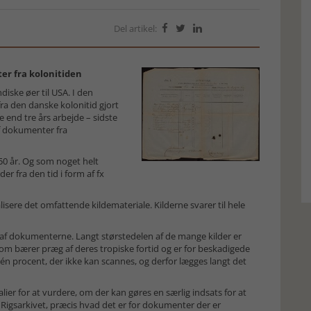
Del artikel:



ter fra kolonitiden
diske øer til USA. I den
ra den danske kolonitid gjort
e end tre års arbejde – sidste
af dokumenter fra
50 år. Og som noget helt
der fra den tid i form af fx
lisere det omfattende kildemateriale. Kilderne svarer til hele
n af dokumenterne. Langt størstedelen af de mange kilder er
, som bærer præg af deres tropiske fortid og er for beskadigede
 én procent, der ikke kan scannes, og derfor lægges langt det
ier for at vurdere, om der kan gøres en særlig indsats for at
igsarkivet, præcis hvad det er for dokumenter der er