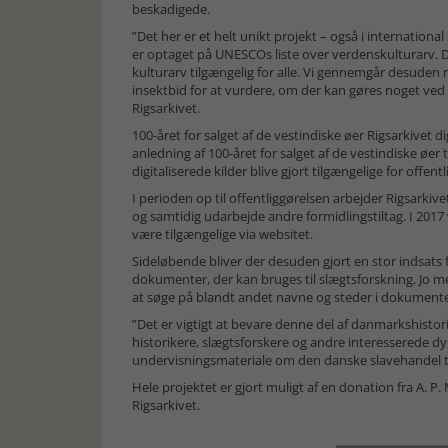
beskadigede.
”Det her er et helt unikt projekt – også i internatio
er optaget på UNESCOs liste over verdenskulturarv. De
kulturarv tilgængelig for alle. Vi gennemgår desuden
insektbid for at vurdere, om der kan gøres noget ved d
Rigsarkivet.
100-året for salget af de vestindiske øer Rigsarkivet dig
anledning af 100-året for salget af de vestindiske øer t
digitaliserede kilder blive gjort tilgængelige for offe
I perioden op til offentliggørelsen arbejder Rigsarkive
og samtidig udarbejde andre formidlingstiltag. I 2017 
være tilgængelige via websitet.
Sideløbende bliver der desuden gjort en stor indsats 
dokumenter, der kan bruges til slægtsforskning. Jo mer
at søge på blandt andet navne og steder i dokument
”Det er vigtigt at bevare denne del af danmarkshistori
historikere, slægtsforskere og andre interesserede dy
undervisningsmateriale om den danske slavehandel til
Hele projektet er gjort muligt af en donation fra A. 
Rigsarkivet.