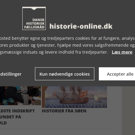
sted benytter egne og tredjeparters cookies for at fungere, analys
vores produkter og tjenester, hjælpe med vores salgsfremmende og
gsmæssige indsats og levere indhold fra tredjeparter.
Læs mere
dstillinger
Kun nødvendige cookies
Accepter alle
DSTE INDSKRIFT
HISTORIER FRA SØEN
UNDET PÅ
ULD