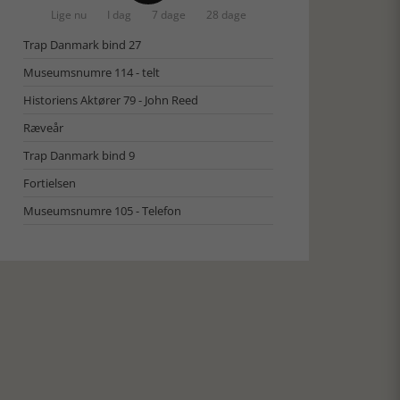
Lige nu
I dag
7 dage
28 dage
Trap Danmark bind 27
Museumsnumre 114 - telt
Historiens Aktører 79 - John Reed
Ræveår
Trap Danmark bind 9
Fortielsen
Museumsnumre 105 - Telefon