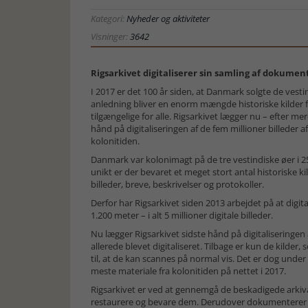
Kategori:
Nyheder og aktiviteter
Visninger:
3642
Rigsarkivet digitaliserer sin samling af dokumen
I 2017 er det 100 år siden, at Danmark solgte de vestin
anledning bliver en enorm mængde historiske kilder f
tilgængelige for alle. Rigsarkivet lægger nu – efter mer
hånd på digitaliseringen af de fem millioner billeder 
kolonitiden.
Danmark var kolonimagt på de tre vestindiske øer i 2
unikt er der bevaret et meget stort antal historiske kil
billeder, breve, beskrivelser og protokoller.
Derfor har Rigsarkivet siden 2013 arbejdet på at digita
1.200 meter – i alt 5 millioner digitale billeder.
Nu lægger Rigsarkivet sidste hånd på digitaliseringe
allerede blevet digitaliseret. Tilbage er kun de kilder
til, at de kan scannes på normal vis. Det er dog under
meste materiale fra kolonitiden på nettet i 2017.
Rigsarkivet er ved at gennemgå de beskadigede arkival
restaurere og bevare dem. Derudover dokumenterer R