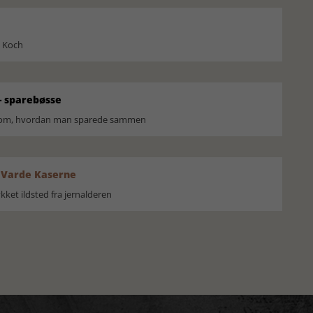
l Koch
 sparebøsse
r om, hvordan man sparede sammen
 Varde Kaserne
ket ildsted fra jernalderen