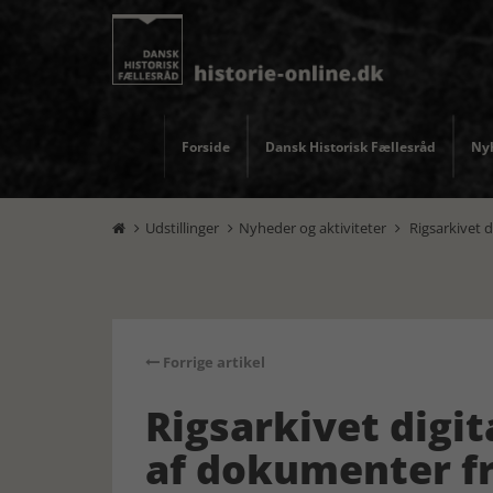
Forside
Dansk Historisk Fællesråd
Nyh
Udstillinger
Nyheder og aktiviteter
Rigsarkivet d



Forrige artikel
Rigsarkivet digit
af dokumenter fr