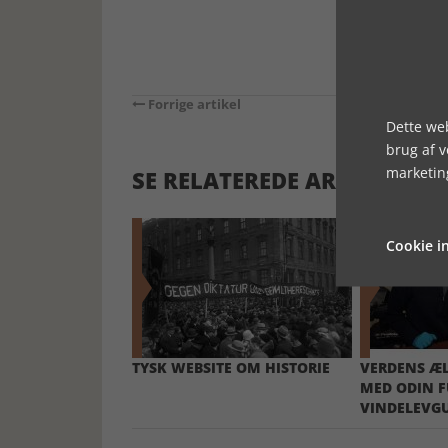
Forrige artikel
Dette web
brug af 
marketin
SE RELATEREDE ARTIKLER
Cookie in
TYSK WEBSITE OM HISTORIE
VERDENS ÆL
MED ODIN F
VINDELEVG