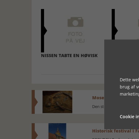
NISSEN TABTE EN HØVISK
NISSE I STE
HULLET
Dette web
brug af 
marketin
Mosefolket
Den største samling af 
Cookie in
Historisk festival i 