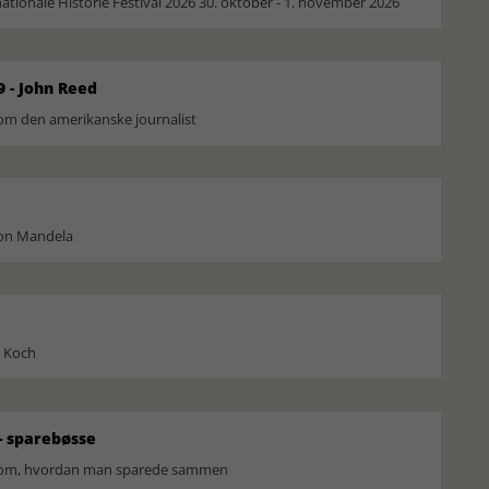
ionale Historie Festival 2026 30. oktober - 1. november 2026
9 - John Reed
om den amerikanske journalist
son Mandela
l Koch
 sparebøsse
r om, hvordan man sparede sammen