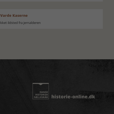
 Varde Kaserne
ket ildsted fra jernalderen