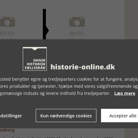
NLILLE FYLDTE
NISSEN I VEMMELEV
sted benytter egne og tredjeparters cookies for at fungere, analys
vores produkter og tjenester, hjælpe med vores salgsfremmende og
gsmæssige indsats og levere indhold fra tredjeparter.
Læs mere
moselig i verden på Museum Silkeborg Hovedgården
dstillinger
Kun nødvendige cookies
Accepter alle
Faaborg