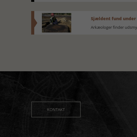
Sjældent fund under
Arkæologer finder udsmyk
KONTAKT