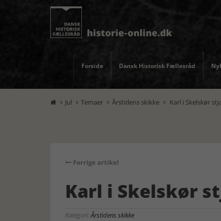
Forside
Dansk Historisk Fællesråd
Nyh
Jul
Temaer
Årstidens skikke
Karl i Skelskør stj




Forrige artikel
Karl i Skelskør s
Kategori:
Årstidens skikke