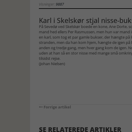
Visninger:
9887
Karl i Skelskør stjal nisse-bu
På Sevedø ved Skelskør boede en kone, Ane Dorte, s
mand hed ellers Per Rasmussen, men hun var mand i
en karl, som tog et par gamle bukser, der hængte på 
stranden, men da han kom hjem, hængte de igen på 
anden og tredje gang, men hver gang kom de igen. N
uden at han så en stor nisse med mange små omkring
tilsidst rejse.
(Johan Nielsen)
Forrige artikel
SE RELATEREDE ARTIKLER