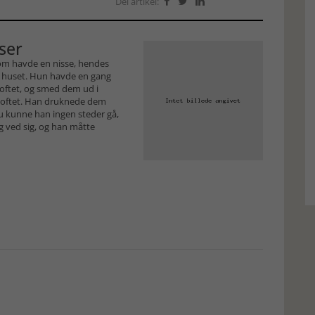
Del artikel:



kser
om havde en nisse, hendes
 huset. Hun havde en gang
loftet, og smed dem ud i
loftet. Han druknede dem
u kunne han ingen steder gå,
 ved sig, og han måtte