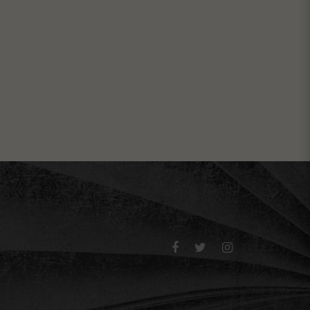


