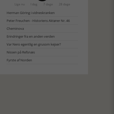
Lige nu
I dag
7 dage
28 dage
Herman Göring i vidneskranken
Peter Freuchen - Historiens Aktører Nr. 46
Cheminova
Erindringer fra en anden verden
Var Nero egentlig en grusom kejser?
Nissen på Refsnæs
Fyrste af Norden