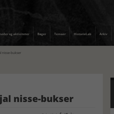
eder og aktiviteter
Bøger
Temaer
HistorieLab
Arkiv
al nisse-bukser
tjal nisse-bukser