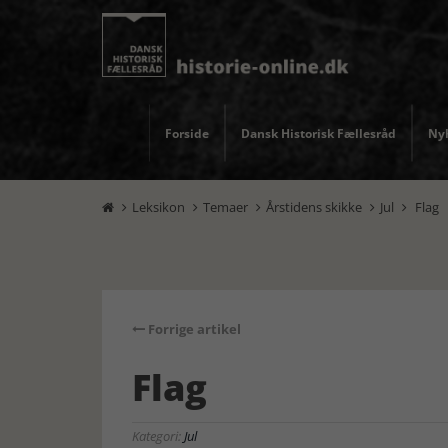
Forside
Dansk Historisk Fællesråd
Nyh
Leksikon
Temaer
Årstidens skikke
Jul
Flag





Forrige artikel
Flag
Kategori:
Jul