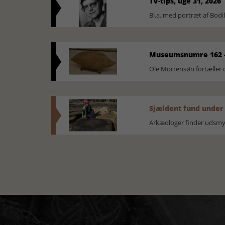
TV-tips, uge 31, 2026
Bl.a. med portræt af Bodi
Museumsnumre 162 -
Ole Mortensøn fortælle
Sjældent fund under
Arkæologer finder udsmyk