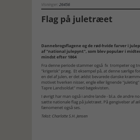
Visninger:
26456
Flag på juletræet
Dannebrogsflagene og de rød-hvide farver i julep
af "national julepynt", som blev populær i midten
mindst efter 1864
Fra denne periode stammer også fx trompeter og tro
"krigerisk" præg. Et eksempel på, at denne særlige f
en del af julen, er det ældst bevarede danske kræmmer
motivet hverken nisser, engle eller lignende "juleting
Tapre Landsoldat" med bøgekvisten.
I øvrigt har man også i andre lande - bl.a. de andre nor
sætte nationale flag på juletræet. På gengivelser af 
fænomenet også ses.
Tekst: Charlotte S.H. Jensen