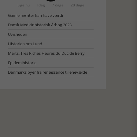
Lige nu
I dag
7 dage
28 dage
Gamle mønter kan have værdi
Dansk Medicinhistorisk Årbog 2023
Uvisheden
Historien om Lund
Marts. Très Riches Heures du Duc de Berry
Epidemihistorie
Danmarks byer fra renæssance til enevælde