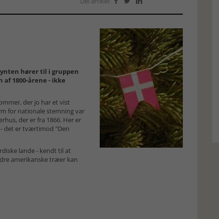
Del artikel:



ynten hører til i gruppen
 af 1800-årene - ikke
mmer, der jo har et vist
orm for nationale stemning var
hus, der er fra 1866. Her er
" - det er tværtimod "Den
diske lande - kendt til at
ældre amerikanske træer kan