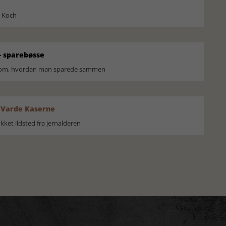
l Koch
 sparebøsse
r om, hvordan man sparede sammen
 Varde Kaserne
ket ildsted fra jernalderen