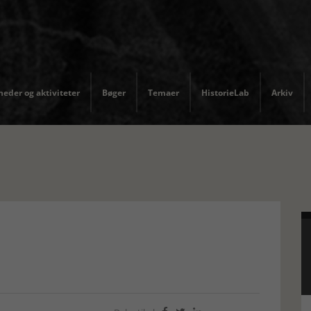
eder og aktiviteter
Bøger
Temaer
HistorieLab
Arkiv