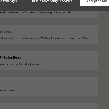
dstillinger
Kun nødvendige cookies
Accepter alle
moselig i verden på Museum Silkeborg Hovedgården
Faaborg
ionale Historie Festival 2026 30. oktober - 1. november 2026
9 - John Reed
om den amerikanske journalist
son Mandela