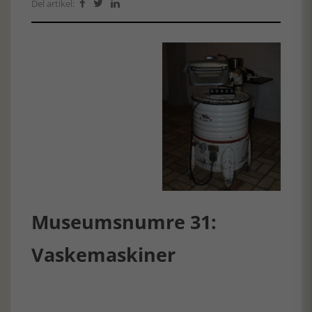
Del artikel:



Museumsnumre 31:
Vaskemaskiner