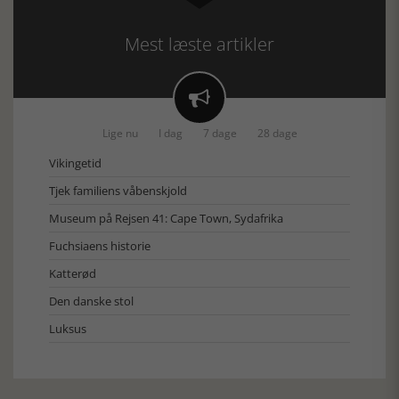
Mest læste artikler

Lige nu
I dag
7 dage
28 dage
Vikingetid
Tjek familiens våbenskjold
Museum på Rejsen 41: Cape Town, Sydafrika
Fuchsiaens historie
Katterød
Den danske stol
Luksus