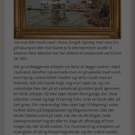
Da man ikke havde vand i huset, foregik skylning med vand fra
gårdpumpen eller man kunne ty til den nærmeste sø eller å.
Maleren Peter Mønsted har her skildret en vaskescene ved Esrom
Sø 1855
Det grundlæggende arbejde var først at lægge vasken i blød
i ludvand, derefter opvarmede man en gruekedel med vand,
kom tøj og vaskemiddel i kedlen og rørte rundt med en
træstok. Når det havde kogt, tog man tøjet op, og i en
vaskebalje blev det på et vaskebræt gnubbet godt igennem,
et hårdt arbejde. Så blev tøjet skyllet flere gange, evt. tilsat
blånelse, vredet og lagt til tørring f.eks. over en busk eller på
tørt græs. Om nødvendigt blev tøjet lagt til blegning i solen,
hvilket skete på blegepladsen og blegedammen, idet der
skulle hældes vand på tøjet, når det skulle bleges. Hele
vaskeprocessen tog én eller to dage alt afhængig af hvor
meget tøj, der skulle vaskes. For husmænd og arbejdere var
mængden af tøj og linned begrænset, og der måtte vaskes