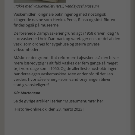
Pakke med vaskemidlet Persil, Vendsyssel Museum
Vaskemidler i originale pakninger og med nostalgisk
klingende navne som Henko, Persil, Rinso og sidst Biotex
findes også på museerne.
De forenede Dampvaskerier grundlagt i 1958 driver i dag 16
storvaskerier i hele Danmark og varetager en stor del af den
vask, som ordnes for sygehuse og større private
virksomheder.
Måske er der grund til at reformere tøjvasken, så den bliver
mere bæredygtig? I alt fald vaskes der fem gange så meget
tøj i vore dage som i 1950. Og de allerfleste husholdninger
har deres egen vaskemaskine. Men er der råd til det i en
verden, hvor såvel energi- som vandforsyningen bliver
stadig vanskeligere?
Ole Mortensøn
Se de øvrige artikler i serien ”Museumsnumre” her
[Historie-online.dk, den 28. marts 2023]