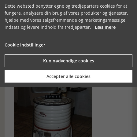
lavede et lille andelsvaskeri, hvor man kunne bestille
Dette websted benytter egne og tredjeparters cookies for at
vasketid. Ordningen svarede til de fælles frysehuse, som
blev bygget. I byejendommene blev anskaffet vaskemaskine
fungere, analysere din brug af vores produkter og tjenester,
til brug for beboerne. Sådanne ”opgangsmaskiner” var store
hjælpe med vores salgsfremmende og marketingsmæssige
robuste maskiner fremstillet bl.a. af Vølund. Vejle Museum
indsats og levere indhold fra tredjeparter.
Læs mere
har bevaret et eksemplar i god stand.
Vaskemaskinen ”Ferm” fra Ulstrup Maskinfabrik var en af de
mest brugte vaskemaskiner i 1950-erne. Maskinen er hvid,
Cookie indstillinger
tøndeformet, har lodret drivaksel og en tilhørende
vridemaskine. Andre tidlige elektriske danske
vaskemaskiner var Nilbro, Simplex og Haka.
Kun nødvendige cookies
Accepter alle cookies