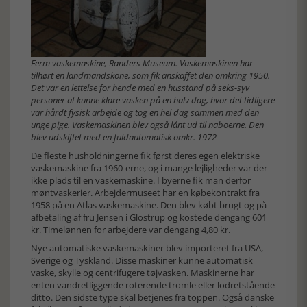
Ferm vaskemaskine, Randers Museum. Vaskemaskinen har
tilhørt en landmandskone, som fik anskaffet den omkring 1950.
Det var en lettelse for hende med en husstand på seks-syv
personer at kunne klare vasken på en halv dag, hvor det tidligere
var hårdt fysisk arbejde og tog en hel dag sammen med den
unge pige. Vaskemaskinen blev også lånt ud til naboerne. Den
blev udskiftet med en fuldautomatisk omkr. 1972
De fleste husholdningerne fik først deres egen elektriske
vaskemaskine fra 1960-erne, og i mange lejligheder var der
ikke plads til en vaskemaskine. I byerne fik man derfor
møntvaskerier. Arbejdermuseet har en købekontrakt fra
1958 på en Atlas vaskemaskine. Den blev købt brugt og på
afbetaling af fru Jensen i Glostrup og kostede dengang 601
kr. Timelønnen for arbejdere var dengang 4,80 kr.
Nye automatiske vaskemaskiner blev importeret fra USA,
Sverige og Tyskland. Disse maskiner kunne automatisk
vaske, skylle og centrifugere tøjvasken. Maskinerne har
enten vandretliggende roterende tromle eller lodretstående
ditto. Den sidste type skal betjenes fra toppen. Også danske