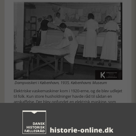
Dampvaskeri i København, 1935, Københavns Museum
Elektriske vaskemaskiner kom i 1920-erne, og de blev udlejet
til folk. Kun store husholdninger havde råd til sådan en
anskaffelse. Der blev opfundet en elektrisk maskine, som
kunne anbringes oven på gruekedlen og vaske tøjet. Det var
arbejdsbesparende, for så behøvede man ikke en
vaskemaskine, som skulle fyldes med tøj og vand fra
gruekedlen.
I en del landsbyer gik man i mellemkrigstiden sammen og