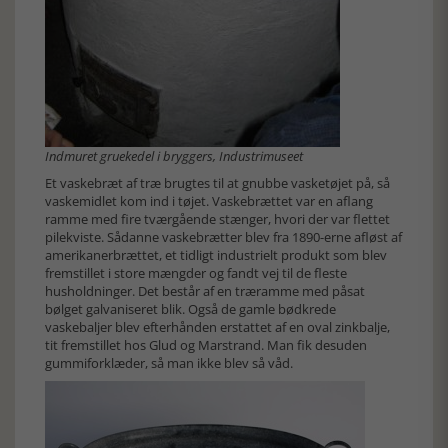
Indmuret gruekedel i bryggers, Industrimuseet
Et vaskebræt af træ brugtes til at gnubbe vasketøjet på, så
vaskemidlet kom ind i tøjet. Vaskebrættet var en aflang
ramme med fire tværgående stænger, hvori der var flettet
pilekviste. Sådanne vaskebrætter blev fra 1890-erne afløst af
amerikanerbrættet, et tidligt industrielt produkt som blev
fremstillet i store mængder og fandt vej til de fleste
husholdninger. Det består af en træramme med påsat
bølget galvaniseret blik. Også de gamle bødkrede
vaskebaljer blev efterhånden erstattet af en oval zinkbalje,
tit fremstillet hos Glud og Marstrand. Man fik desuden
gummiforklæder, så man ikke blev så våd.