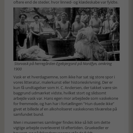
oftere end de steder, hvor linned- og klædeskabe var fyldte.
Storvask på herregården Egebjergord på Nordfyn, omkring
1900
Vask er et hverdagsemne, som ikke har sat sig store spor i
vores litteratur, malerkunst eller historieskrivning. Der er
kun få undtagelser som H. C. Andersen, der takket være sin
baggrund udmærket vidste, hvilket stort og slidsomt
arbejde vask var. Hans egen mor arbejdede som vaskekone
for fremmede, og han har i fortællingen ”Hun duede ikke”
givet et billede af en alkoholiseret vaskekones tilværelse på
samfundet bund.
Men i museernes samlinger findes ikke så lidt om dette
vigtige arbejde overleveret til eftertiden. Gruekedler er
bevaret, og på frilandsmuseerne står de fuldt