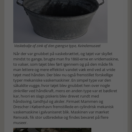
Vaskebalje af zink af den gængse type, Kvindemuseet
Når der var gnubbet på vaskebrættet, og tøjet var skyllet
mindst to gange, brugte man fra 1860-erne en vridemaskine,
to valser, som tøjet blev ført igennem og på den måde fik
man lettere og mere effektivt vandet væk end ved at vride
tøjet med hånden. Der blev nu også fremstillet forskellige
typer mekaniske vaskemaskiner. En simpel type var den
såkaldte vugge, hvor tøjet blev gnubbet hen over nogle
zinkriller ved håndkraft, mens en anden type var et bødkret
kar, hvori en slags piskeris blev drevet rundt med
håndsving, tandhjul og aksler. Firmaet Mammen og
Drescher i København fremstillede en cylindrisk mekanisk
vaskemaskine i galvaniseret blik. Maskinen var mærket
Renvask, fik stor udbredelse og findes bevaret på flere
museer.