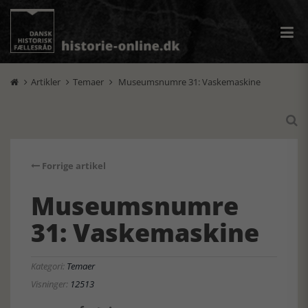
Artikler
Temaer
Museumsnumre 31: Vaskemaskine




Forrige artikel
Museumsnumre
31: Vaskemaskine
Kategori:
Temaer
Visninger:
12513