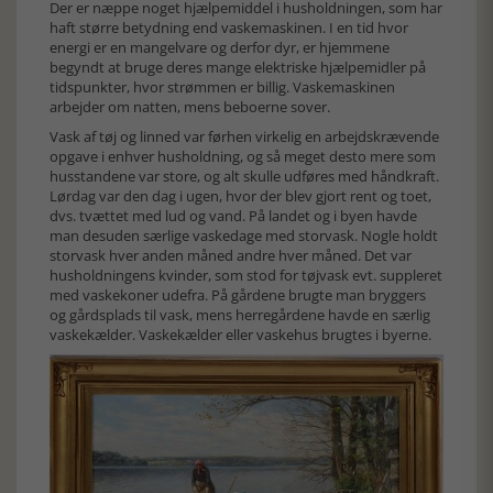
Der er næppe noget hjælpemiddel i husholdningen, som har
haft større betydning end vaskemaskinen. I en tid hvor
energi er en mangelvare og derfor dyr, er hjemmene
begyndt at bruge deres mange elektriske hjælpemidler på
tidspunkter, hvor strømmen er billig. Vaskemaskinen
arbejder om natten, mens beboerne sover.
Vask af tøj og linned var førhen virkelig en arbejdskrævende
opgave i enhver husholdning, og så meget desto mere som
husstandene var store, og alt skulle udføres med håndkraft.
Lørdag var den dag i ugen, hvor der blev gjort rent og toet,
dvs. tvættet med lud og vand. På landet og i byen havde
man desuden særlige vaskedage med storvask. Nogle holdt
storvask hver anden måned andre hver måned. Det var
husholdningens kvinder, som stod for tøjvask evt. suppleret
med vaskekoner udefra. På gårdene brugte man bryggers
og gårdsplads til vask, mens herregårdene havde en særlig
vaskekælder. Vaskekælder eller vaskehus brugtes i byerne.