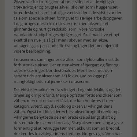
Øksen var for to-tre generationer siden et af de vigtigste
træværktøjer og brugtes såvel i skoven som i huggehuset,
brændeskuret samt i utallige værksteder. I de sidste var der
tale om specielle økser, formgivet til særlige arbejdsopgaver.
I dag bruges mest elektrisk værktøj, men øksen er et
glimrende og hurtigt redskab, som i vore nordiske
nabolande stadig bruges rigtig meget. Skal man lave et nyt
skaft til sin rive, ja så går man i skoven med sin økse,
udsøger sig et passende lille træ og tager det med hjem til
videre bearbejdning.
I museernes samlinger er de økser som fylder allermest de
forhistoriske økser. Det er stenøkser af bjergart og flint og
uden økser ingen bondestenalder. Men her er det den
senere tids jernøkser som er i fokus. Lad os kigge på
mangfoldigheden af jernøkser i museerne.
De ældste jernøkser er fra vikingetid og middelalder, og det
drejer sig om jordfund. Mange opfatter fortidens økser som
våben, men det er kun et fåtal, der kan henføres til den
kategori. Sværd, spyd, skjold og økse var vikingetidens
våben. Også i middelalderen blev økser brugt til nærkamp.
Vikingerne benyttede dels en bredøkse på langt skaft og
dels en håndøkse med kort æg. Skægøksen med lang æg var
formentlig til at rethugge tømmer, akkurat som en bredbil,
der kendes fra vikingetidens Hedeby. Norges rigsvåben har