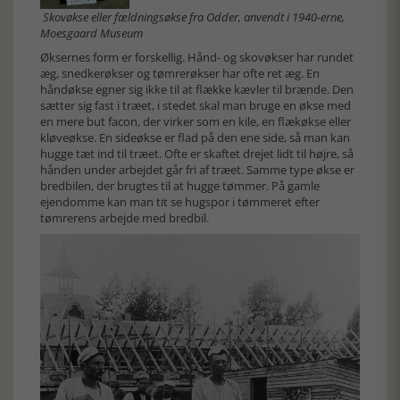
Skovøkse eller fældningsøkse fra Odder, anvendt i 1940-erne,
Moesgaard Museum
Øksernes form er forskellig. Hånd- og skovøkser har rundet
æg, snedkerøkser og tømrerøkser har ofte ret æg. En
håndøkse egner sig ikke til at flække kævler til brænde. Den
sætter sig fast i træet, i stedet skal man bruge en økse med
en mere but facon, der virker som en kile, en flækøkse eller
kløveøkse. En sideøkse er flad på den ene side, så man kan
hugge tæt ind til træet. Ofte er skaftet drejet lidt til højre, så
hånden under arbejdet går fri af træet. Samme type økse er
bredbilen, der brugtes til at hugge tømmer. På gamle
ejendomme kan man tit se hugspor i tømmeret efter
tømrerens arbejde med bredbil.