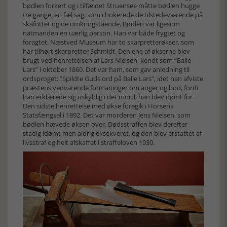
bødlen forkert og i tilfældet Struensee måtte bødlen hugge
tre gange, en fæl sag, som chokerede de tilstedeværende på
skafottet og de omkringstående. Bødlen var ligesom
natmanden en uærlig person. Han var både frygtet og
foragtet. Næstved Museum har to skarpretterøkser, som
har tilhørt skarpretter Schmidt. Den ene af økserne blev
brugt ved henrettelsen af Lars Nielsen, kendt som ”Balle
Lars” i oktober 1860. Det var ham, som gav anledning til
ordsproget: ”Spildte Guds ord på Balle Lars”, idet han afviste
præstens vedvarende formaninger om anger og bod, fordi
han erklærede sig uskyldig i det mord, han blev dømt for.
Den sidste henrettelse med økse foregik i Horsens
Statsfængsel i 1892. Det var morderen Jens Nielsen, som
bødlen hævede øksen over. Dødsstraffen blev derefter
stadig idømt men aldrig eksekveret, og den blev erstattet af
livsstraf og helt afskaffet i straffeloven 1930.