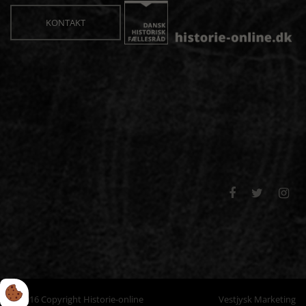
KONTAKT



© 2016 Copyright Historie-online
Vestjysk Marketing