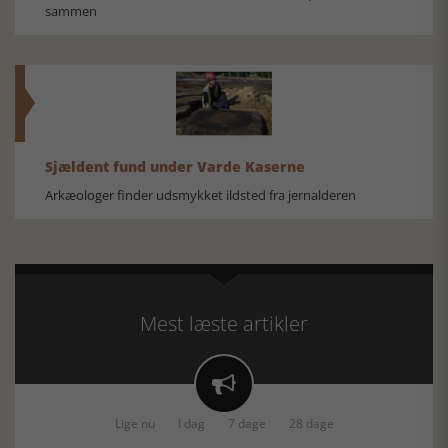
sammen
Sjældent fund under Varde Kaserne
Arkæologer finder udsmykket ildsted fra jernalderen
Mest læste artikler

Lige nu
I dag
7 dage
28 dage