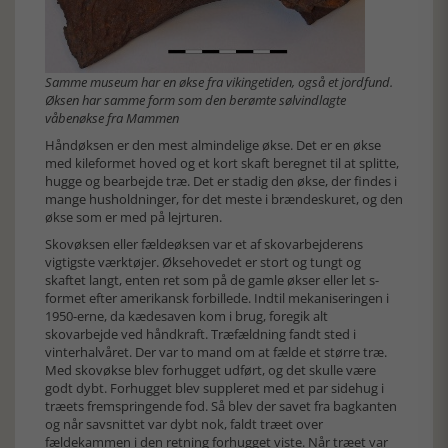
Samme museum har en økse fra vikingetiden, også et jordfund.
Øksen har samme form som den berømte sølvindlagte
våbenøkse fra Mammen
Håndøksen er den mest almindelige økse. Det er en økse
med kileformet hoved og et kort skaft beregnet til at splitte,
hugge og bearbejde træ. Det er stadig den økse, der findes i
mange husholdninger, for det meste i brændeskuret, og den
økse som er med på lejrturen.
Skovøksen eller fældeøksen var et af skovarbejderens
vigtigste værktøjer. Øksehovedet er stort og tungt og
skaftet langt, enten ret som på de gamle økser eller let s-
formet efter amerikansk forbillede. Indtil mekaniseringen i
1950-erne, da kædesaven kom i brug, foregik alt
skovarbejde ved håndkraft. Træfældning fandt sted i
vinterhalvåret. Der var to mand om at fælde et større træ.
Med skovøkse blev forhugget udført, og det skulle være
godt dybt. Forhugget blev suppleret med et par sidehug i
træets fremspringende fod. Så blev der savet fra bagkanten
og når savsnittet var dybt nok, faldt træet over
fældekammen i den retning forhugget viste. Når træet var