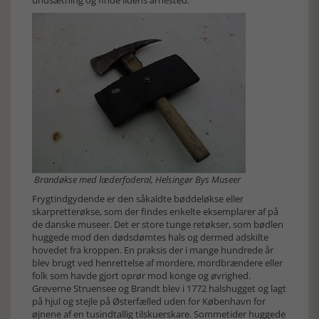
Brandøkse med læderfoderal, Helsingør Bys Museer
Frygtindgydende er den såkaldte bøddeløkse eller
skarpretterøkse, som der findes enkelte eksemplarer af på
de danske museer. Det er store tunge retøkser, som bødlen
huggede mod den dødsdømtes hals og dermed adskilte
hovedet fra kroppen. En praksis der i mange hundrede år
blev brugt ved henrettelse af mordere, mordbrændere eller
folk som havde gjort oprør mod konge og øvrighed.
Greverne Struensee og Brandt blev i 1772 halshugget og lagt
på hjul og stejle på Østerfælled uden for København for
øjnene af en tusindtallig tilskuerskare. Sommetider huggede