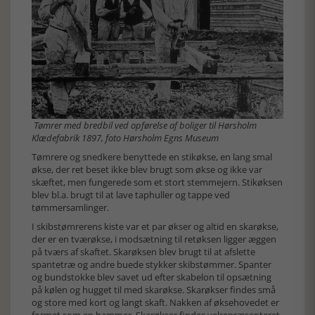
Tømrer med bredbil ved opførelse af boliger til Hørsholm
Klædefabrik 1897, foto Hørsholm Egns Museum
Tømrere og snedkere benyttede en stikøkse, en lang smal
økse, der ret beset ikke blev brugt som økse og ikke var
skæftet, men fungerede som et stort stemmejern. Stikøksen
blev bl.a. brugt til at lave taphuller og tappe ved
tømmersamlinger.
I skibstømrerens kiste var et par økser og altid en skarøkse,
der er en tværøkse, i modsætning til retøksen ligger æggen
på tværs af skaftet. Skarøksen blev brugt til at afslette
spantetræ og andre buede stykker skibstømmer. Spanter
og bundstokke blev savet ud efter skabelon til opsætning
på kølen og hugget til med skarøkse. Skarøkser findes små
og store med kort og langt skaft. Nakken af øksehovedet er
formet som en hammer. Skarøkser findes velrepræsenteret