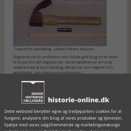
T
engsel fra Sakskøbing, Lolland-Falsters Museum
Slagterne var en profession som havde god brug for en økse
til at partere det slagtede dyr. Deres kødøkse var en tung
retøkse med et kort håndtag. Øksen har som regel et hul i
øksebladet, som den kunne ophænges i.
Dette websted benytter egne og tredjeparters cookies for at
fungere, analysere din brug af vores produkter og tjenester,
hjælpe med vores salgsfremmende og marketingsmæssige
Kødøkse fra Helsinge, Museum Nordsjælland