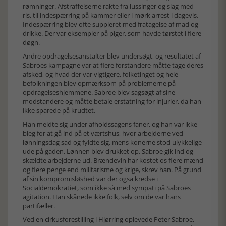
rømninger. Afstraffelserne rakte fra lussinger og slag med
ris, til indespærring på kammer eller i mørk arrest i dagevis.
Indespærring blev ofte suppleret med fratagelse af mad og
drikke. Der var eksempler på piger, som havde tørstet i flere
døgn.
Andre opdragelsesanstalter blev undersøgt, og resultatet af
Sabroes kampagne var at flere forstandere måtte tage deres
afsked, og hvad der var vigtigere, folketinget og hele
befolkningen blev opmærksom på problemerne på
opdragelseshjemmene. Sabroe blev sagsøgt af sine
modstandere og måtte betale erstatning for injurier, da han
ikke sparede på krudtet.
Han meldte sig under afholdssagens faner, og han var ikke
bleg for at gå ind på et værtshus, hvor arbejderne ved
lønningsdag sad og fyldte sig, mens konerne stod ulykkelige
ude på gaden. Lønnen blev drukket op. Sabroe gik ind og
skældte arbejderne ud. Brændevin har kostet os flere mænd
og flere penge end militarisme og krige, skrev han. På grund
af sin kompromisløshed var der også kredse i
Socialdemokratiet, som ikke så med sympati på Sabroes
agitation. Han skånede ikke folk, selv om de var hans
partifæller.
Ved en cirkusforestilling i Hjørring oplevede Peter Sabroe,