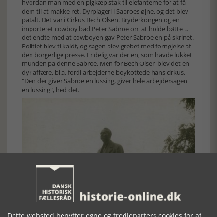
hvordan man med en pigkæp stak til elefanterne for at få
dem til at makke ret. Dyrplageri i Sabroes øjne, og det blev
påtalt. Det var i Cirkus Bech Olsen. Bryderkongen og en
importeret cowboy bad Peter Sabroe om at holde bøtte ...
det endte med at cowboyen gav Peter Sabroe en på skrinet.
Politiet blev tilkaldt, og sagen blev grebet med fornøjelse af
den borgerlige presse. Endelig var der en, som havde lukket
munden på denne Sabroe. Men for Bech Olsen blev det en
dyr affære, bl.a. fordi arbejderne boykottede hans cirkus.
"Den der giver Sabroe en lussing, giver hele arbejdersagen
en lussing", hed det.
Dette websted benytter egne og tredjeparters cookies for at