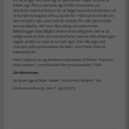
folket, og i Århus samlede sig 50.000 mennesker på
Storetorv ved domkirken for at følge hans båre fra kirken ud
til Nordre Kirkegård. Århus byråd fik i 1924 sat et minde om
denne byens søn, som ved sin indsats fik vakt den sociale
ansvarsfølelse, dér hvor den aldrig var ankommet.
Billedhugger Elias Ølgård skabte bronzefiguren, der er så
vellignende at folk som kendte Peter Sabroe ved afsløringen
sagde, at det var som at se ham igen. Den lille pige ved
statuens side symboliserer de børn, som Peter Sabroe
kæmpede for.
Peter Sabroes liv og skæbne inspirerede til filmen "Kampen
mod uretten", som Nordisk film producerede i 1949.
Ole Mortensøn
Se de øvrige artikler i serien "Historiens Aktører" her
[Historie-online.dk, den 7. april 2021]