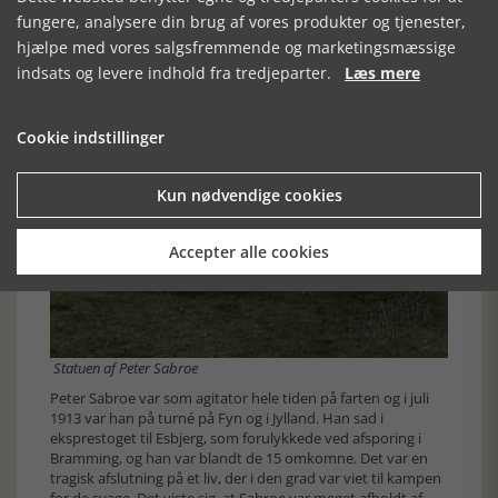
fungere, analysere din brug af vores produkter og tjenester,
hjælpe med vores salgsfremmende og marketingsmæssige
indsats og levere indhold fra tredjeparter.
Læs mere
Cookie indstillinger
Kun nødvendige cookies
Accepter alle cookies
Statuen af Peter Sabroe
Peter Sabroe var som agitator hele tiden på farten og i juli
1913 var han på turné på Fyn og i Jylland. Han sad i
eksprestoget til Esbjerg, som forulykkede ved afsporing i
Bramming, og han var blandt de 15 omkomne. Det var en
tragisk afslutning på et liv, der i den grad var viet til kampen
for de svage. Det viste sig, at Sabroe var meget afholdt af