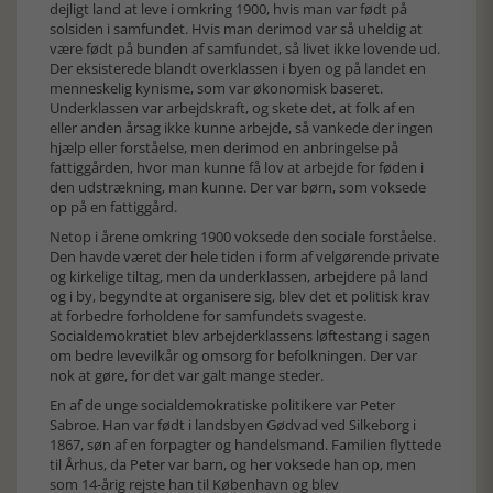
dejligt land at leve i omkring 1900, hvis man var født på
solsiden i samfundet. Hvis man derimod var så uheldig at
være født på bunden af samfundet, så livet ikke lovende ud.
Der eksisterede blandt overklassen i byen og på landet en
menneskelig kynisme, som var økonomisk baseret.
Underklassen var arbejdskraft, og skete det, at folk af en
eller anden årsag ikke kunne arbejde, så vankede der ingen
hjælp eller forståelse, men derimod en anbringelse på
fattiggården, hvor man kunne få lov at arbejde for føden i
den udstrækning, man kunne. Der var børn, som voksede
op på en fattiggård.
Netop i årene omkring 1900 voksede den sociale forståelse.
Den havde været der hele tiden i form af velgørende private
og kirkelige tiltag, men da underklassen, arbejdere på land
og i by, begyndte at organisere sig, blev det et politisk krav
at forbedre forholdene for samfundets svageste.
Socialdemokratiet blev arbejderklassens løftestang i sagen
om bedre levevilkår og omsorg for befolkningen. Der var
nok at gøre, for det var galt mange steder.
En af de unge socialdemokratiske politikere var Peter
Sabroe. Han var født i landsbyen Gødvad ved Silkeborg i
1867, søn af en forpagter og handelsmand. Familien flyttede
til Århus, da Peter var barn, og her voksede han op, men
som 14-årig rejste han til København og blev