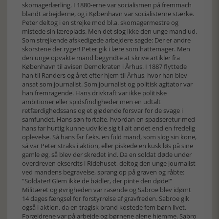
skomagerlærling. I 1880-erne var socialismen på fremmach
blandt arbejderne, og i København var socialisterne stærke.
Peter deltog i en strejke mod bl.a. skomagermestre og
mistede sin læreplads. Men det slog ikke den unge mand ud.
Som strejkende afskedigede arbejdere sagde: Der er andre
skorstene der ryger! Peter gik i lære som hattemager. Men
den unge opvakte mand begyndte at skrive artikler fra
København til avisen Demokraten i Århus. I 1887 flyttede
han til Randers og året efter hjem til Århus, hvor han blev
ansat som journalist. Som journalist og politisk agitator var
han fremragende. Hans drivkraft var ikke politiske
ambitioner eller spidsfindigheder men en udtalt
retfærdighedssans og et glødende forsvar for de svage i
samfundet. Hans søn fortalte, hvordan en spadseretur med
hans far hurtig kunne udvikle sig til alt andet end en fredelig
oplevelse. Så hans far f.eks. en fuld mand, som slog sin kone,
så var Peter straks i aktion, eller piskede en kusk løs på sine
gamle øg, så blev der skredet ind. Da en soldat døde under
overdreven eksercits i Ridehuset, deltog den unge journalist
ved mandens begravelse, sprang op på graven og råbte:
"Soldater! Glem ikke de bødler, der pinte den døde!"
Militæret og øvrigheden var rasende og Sabroe blev idømt
14 dages fængsel for forstyrrelse af gravfreden. Sabroe gik
også i aktion, da en tragisk brand kostede fem børn livet.
Forældrene var på arbejde og børnene alene hjemme. Sabro