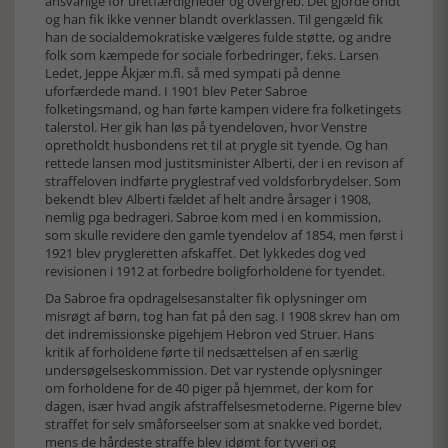
ansvarlige for uretfærdigheder og overgreb. Det gjorde ondt
og han fik ikke venner blandt overklassen. Til gengæld fik
han de socialdemokratiske vælgeres fulde støtte, og andre
folk som kæmpede for sociale forbedringer, f.eks. Larsen
Ledet, Jeppe Åkjær m.fl. så med sympati på denne
uforfærdede mand. I 1901 blev Peter Sabroe
folketingsmand, og han førte kampen videre fra folketingets
talerstol. Her gik han løs på tyendeloven, hvor Venstre
opretholdt husbondens ret til at prygle sit tyende. Og han
rettede lansen mod justitsminister Alberti, der i en revison af
straffeloven indførte pryglestraf ved voldsforbrydelser. Som
bekendt blev Alberti fældet af helt andre årsager i 1908,
nemlig pga bedrageri. Sabroe kom med i en kommission,
som skulle revidere den gamle tyendelov af 1854, men først i
1921 blev prygleretten afskaffet. Det lykkedes dog ved
revisionen i 1912 at forbedre boligforholdene for tyendet.
Da Sabroe fra opdragelsesanstalter fik oplysninger om
misrøgt af børn, tog han fat på den sag. I 1908 skrev han om
det indremissionske pigehjem Hebron ved Struer. Hans
kritik af forholdene førte til nedsættelsen af en særlig
undersøgelseskommission. Det var rystende oplysninger
om forholdene for de 40 piger på hjemmet, der kom for
dagen, især hvad angik afstraffelsesmetoderne. Pigerne blev
straffet for selv småforseelser som at snakke ved bordet,
mens de hårdeste straffe blev idømt for tyveri og