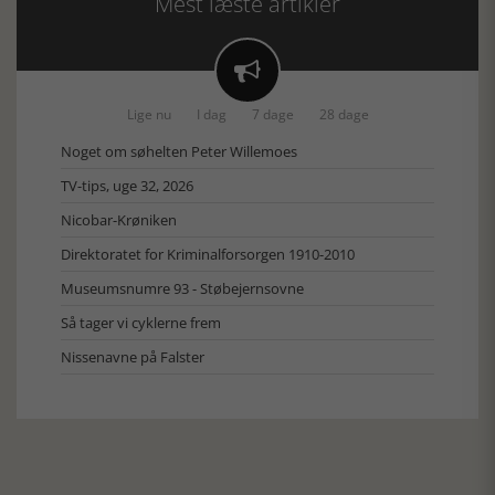
Mest læste artikler

Lige nu
I dag
7 dage
28 dage
Noget om søhelten Peter Willemoes
TV-tips, uge 32, 2026
Nicobar-Krøniken
Direktoratet for Kriminalforsorgen 1910-2010
Museumsnumre 93 - Støbejernsovne
Så tager vi cyklerne frem
Nissenavne på Falster