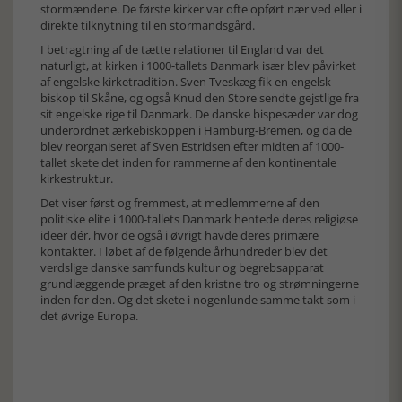
stormændene. De første kirker var ofte opført nær ved eller i
direkte tilknytning til en stormandsgård.
I betragtning af de tætte relationer til England var det
naturligt, at kirken i 1000-tallets Danmark især blev påvirket
af engelske kirketradition. Sven Tveskæg fik en engelsk
biskop til Skåne, og også Knud den Store sendte gejstlige fra
sit engelske rige til Danmark. De danske bispesæder var dog
underordnet ærkebiskoppen i Hamburg-Bremen, og da de
blev reorganiseret af Sven Estridsen efter midten af 1000-
tallet skete det inden for rammerne af den kontinentale
kirkestruktur.
Det viser først og fremmest, at medlemmerne af den
politiske elite i 1000-tallets Danmark hentede deres religiøse
ideer dér, hvor de også i øvrigt havde deres primære
kontakter. I løbet af de følgende århundreder blev det
verdslige danske samfunds kultur og begrebsapparat
grundlæggende præget af den kristne tro og strømningerne
inden for den. Og det skete i nogenlunde samme takt som i
det øvrige Europa.