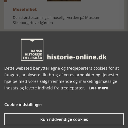
Mosefolket
Den største samling af moselig i verden på Museum
Silkeborg Hovedgården
Dette websted benytter egne og tredjeparters cookies for at
Historisk festival i Faaborg
fungere, analysere din brug af vores produkter og tjenester,
FOBURGH Faaborg Internationale Historie Festival 2026 30.
hjælpe med vores salgsfremmende og marketingsmæssige
oktober - 1. november 2026
indsats og levere indhold fra tredjeparter.
Læs mere
Cookie indstillinger
Kun nødvendige cookies