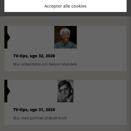
Historiens Aktører 79 - John Reed
Accepter alle cookies
Ole Mortensøn fortæller om den amerikanske journalist
TV-tips, uge 32, 2026
Bl.a. udsendelse om Nelson Mandela
TV-tips, uge 31, 2026
Bl.a. med portræt af Bodil Koch