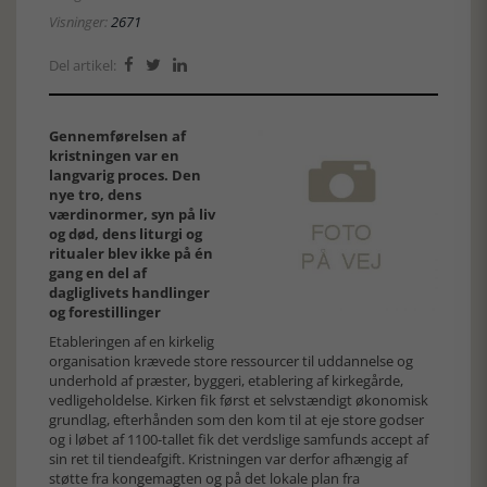
Visninger:
2671
Del artikel:



Gennemførelsen af
kristningen var en
langvarig proces. Den
nye tro, dens
værdinormer, syn på liv
og død, dens liturgi og
ritualer blev ikke på én
gang en del af
dagliglivets handlinger
og forestillinger
Etableringen af en kirkelig
organisation krævede store ressourcer til uddannelse og
underhold af præster, byggeri, etablering af kirkegårde,
vedligeholdelse. Kirken fik først et selvstændigt økonomisk
grundlag, efterhånden som den kom til at eje store godser
og i løbet af 1100-tallet fik det verdslige samfunds accept af
sin ret til tiendeafgift. Kristningen var derfor afhængig af
støtte fra kongemagten og på det lokale plan fra