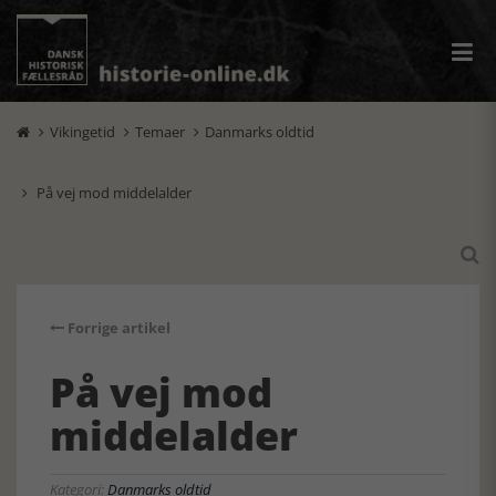
Vikingetid
Temaer
Danmarks oldtid



På vej mod middelalder


Forrige artikel
På vej mod
middelalder
Kategori:
Danmarks oldtid