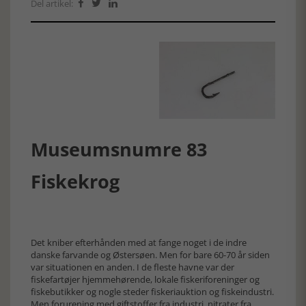
Del artikel:



Museumsnumre 83
Fiskekrog
Det kniber efterhånden med at fange noget i de indre
danske farvande og Østersøen. Men for bare 60-70 år siden
var situationen en anden. I de fleste havne var der
fiskefartøjer hjemmehørende, lokale fiskeriforeninger og
fiskebutikker og nogle steder fiskeriauktion og fiskeindustri.
Men forurening med giftstoffer fra industri, nitrater fra