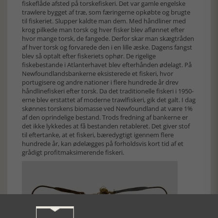
fiskeflåde afsted på torskefiskeri. Det var gamle engelske
trawlere bygget af træ, som færingerne opkøbte og brugte
til fiskeriet. Slupper kaldte man dem. Med håndliner med
krog pilkede man torsk og hver fisker blev aflønnet efter
hvor mange torsk, de fangede. Derfor skar man skægtråden
af hver torsk og forvarede den i en lille æske. Dagens fangst
blev så optalt efter fiskeriets ophør. De rigelige
fiskebestande i Atlanterhavet blev efterhånden ødelagt. På
Newfoundlandsbankerne eksisterede et fiskeri, hvor
portugisere og andre nationer i flere hundrede år drev
håndlinefiskeri efter torsk. Da det traditionelle fiskeri i 1950-
erne blev erstattet af moderne trawlfiskeri, gik det galt. I dag
skønnes torskens biomasse ved Newfoundland at være 1%
af den oprindelige bestand. Trods fredning af bankerne er
det ikke lykkedes at få bestanden retableret. Det giver stof
til eftertanke, at et fiskeri, bæredygtigt igennem flere
hundrede år, kan ødelægges på forholdsvis kort tid af et
grådigt profitmaksimerende fiskeri.