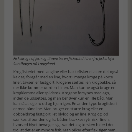
Fiskekroge af jern og til venstre en fiskepind i ben fra fiskerlejet
Sandhagen på Langeland
Krogfiskeriet med langline eller bakkefiskeriet, som det også
kaldes, foregår med en line, hvortil mange kroge på korte
liner, tavser, er fastgjort. Krogene sættes i en krogbakke, så
der ikke kommer uorden i linen. Man kunne også bruge en
krogklemme eller splidstok. Krogene forsynes med agn,
inden de udsættes, og man behøver kun en lille båd. Man
kan så at sige ro ud og hjem igen. En anden type krogfiskeri
er med håndline. Man bruger en større krog eller en
dobbeltkrog fastgjort i et blylod og en line. Krog og lod
sænkes til bunden og fra båden trækkes rytmisk i linen,
hvorved blyet bevæger sig i vandet, og torsken bider i den
tro, at det er en mindre fisk. Man pilker efter fisk siger man.