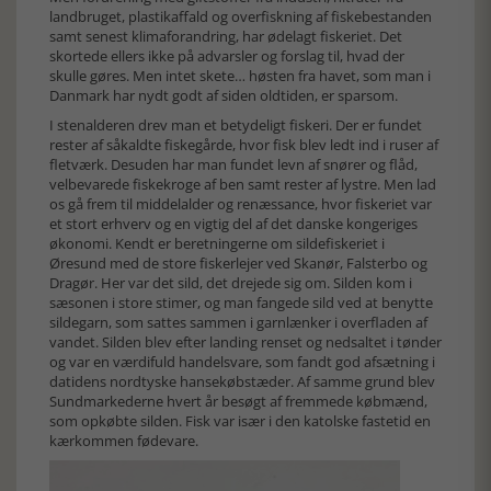
landbruget, plastikaffald og overfiskning af fiskebestanden
samt senest klimaforandring, har ødelagt fiskeriet. Det
skortede ellers ikke på advarsler og forslag til, hvad der
skulle gøres. Men intet skete… høsten fra havet, som man i
Danmark har nydt godt af siden oldtiden, er sparsom.
I stenalderen drev man et betydeligt fiskeri. Der er fundet
rester af såkaldte fiskegårde, hvor fisk blev ledt ind i ruser af
fletværk. Desuden har man fundet levn af snører og flåd,
velbevarede fiskekroge af ben samt rester af lystre. Men lad
os gå frem til middelalder og renæssance, hvor fiskeriet var
et stort erhverv og en vigtig del af det danske kongeriges
økonomi. Kendt er beretningerne om sildefiskeriet i
Øresund med de store fiskerlejer ved Skanør, Falsterbo og
Dragør. Her var det sild, det drejede sig om. Silden kom i
sæsonen i store stimer, og man fangede sild ved at benytte
sildegarn, som sattes sammen i garnlænker i overfladen af
vandet. Silden blev efter landing renset og nedsaltet i tønder
og var en værdifuld handelsvare, som fandt god afsætning i
datidens nordtyske hansekøbstæder. Af samme grund blev
Sundmarkederne hvert år besøgt af fremmede købmænd,
som opkøbte silden. Fisk var især i den katolske fastetid en
kærkommen fødevare.