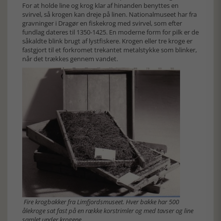
For at holde line og krog klar af hinanden benyttes en
svirvel, så krogen kan dreje på linen. Nationalmuseet har fra
gravninger i Dragør en fiskekrog med svirvel, som efter
fundlag dateres til 1350-1425. En moderne form for pilk er de
såkaldte blink brugt af lystfiskere. Krogen eller tre kroge er
fastgjort til et forkromet trekantet metalstykke som blinker,
når det trækkes gennem vandet.
Fire krogbakker fra Limfjordsmuseet. Hver bakke har 500
ålekroge sat fast på en række korstrimler og med tavser og line
samlet under krogene