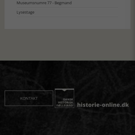
Museumsnumre 77 - Begmand
Lysestage
KONTAKT