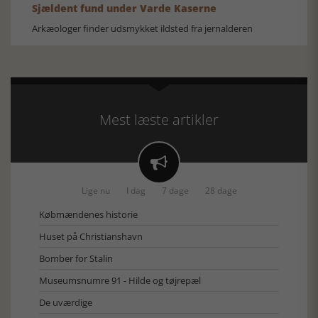
Sjældent fund under Varde Kaserne
Arkæologer finder udsmykket ildsted fra jernalderen
Mest læste artikler

Lige nu
I dag
7 dage
28 dage
Købmændenes historie
Huset på Christianshavn
Bomber for Stalin
Museumsnumre 91 - Hilde og tøjrepæl
De uværdige