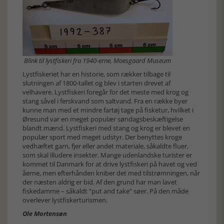
Blink til lystfiskeri fra 1940-erne, Moesgaard Museum
Lystfiskeriet har en historie, som rækker tilbage til
slutningen af 1800-tallet og blev i starten drevet af
velhavere. Lystfiskeri foregår for det meste med krog og
stang såvel i ferskvand som saltvand. Fra en række byer
kunne man med et mindre fartøj tage på fisketur, hvilket i
Øresund var en meget populær søndagsbeskæftigelse
blandt mænd. Lystfiskeri med stang og krog er blevet en
populær sport med meget udstyr. Der benyttes kroge
vedhæftet garn, fjer eller andet materiale, såkaldte fluer,
som skal illudere insekter. Mange udenlandske turister er
kommet til Danmark for at drive lystfiskeri på havet og ved
åerne, men efterhånden kniber det med tilstrømningen, når
der næsten aldrig er bid. Af den grund har man lavet
fiskedamme – såkaldt ”put and take” søer. På den måde
overlever lystfiskerturismen.
Ole Mortensøn