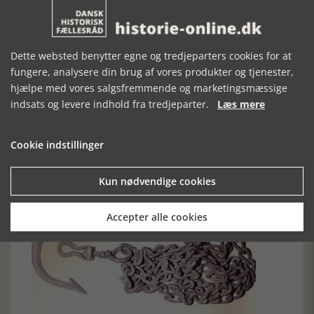
Dette websted benytter egne og tredjeparters cookies for at
fungere, analysere din brug af vores produkter og tjenester,
Kroge med bly brugt til håndlinefiskeri i 1900-årene, Fiskeri- og
Søfartsmuseet
hjælpe med vores salgsfremmende og marketingsmæssige
indsats og levere indhold fra tredjeparter.
Læs mere
Et specielt krogfiskeri foregik fra de store sejlskibene i fart på
Østen, Australien og Sydamerika. De havde ombord
hajkroge, som var forsynet med et kædeforfang eller en
stålwire, så hajen ikke kunne bide fangstlinen over.
Cookie indstillinger
Sommetider skar man filetter ud af hajen, men oftest var
hajfiskeriet en slags sportsfiskeri eller tidsfordriv for
Kun nødvendige cookies
søfolkene.
Accepter alle cookies