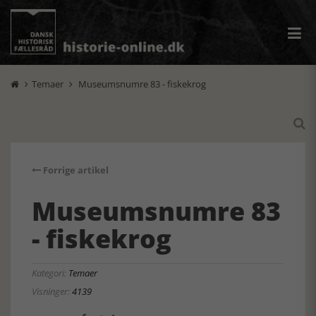
Temaer
Museumsnumre 83 - fiskekrog



Forrige artikel
Museumsnumre 83
- fiskekrog
Kategori:
Temaer
Visninger:
4139