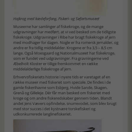
Hajkrog med kædeforfang, Fiskeri- og Søfartsmuseet
Museerne har samlinger af fiskekroge, og de mange
udgravninger har medført, at vi ved besked om de tidligste
fiskekroge. Udgravninger i Ribe har bragt fiskekroge af jern
med modhager for dagen. Nogle er fra romersk jernalder, og
andre er fra tidlig middelalder. Krogene er fra 3,5 – 8,5 cm
lange. Også Moesgaard og Nationalmuseet har fiskekroge,
som er fundet ved udgravninger. Fra gravningerne ved
Æbelholt Kloster er tillige fremkommet en række
middelalderlige fiskekroge af jern.
Erhvervsfiskeriets historie i nyere tids er varetaget af en
række museer med fiskeriet som speciale. De findes i de
gamle fiskerihavne som Esbjerg, Hvide Sande, Skagen,
Grenå og Gilleleje. Dér får man besked om fiskeriet med
kroge og om andre fiskeredskaber gennem tiden. Blandt
andet Jens Vævers opfindelse, snurrevodet, som blev brugt
med stor succes i det kystnære torskefiskeri og
udkonkurrerede langlinefiskeriet.