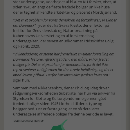
stor undersøgelse, udarbejdet af bl.a. en KU-forsker, viser, at
siden 1945 er langt de fleste fredede boliger unikke huse,
der er tegnet af kendte arkitekter og placeret i Nordsjælland.
"Det er et problem for vores demokrati og fortællingen, vi skaber
om Danmark",
lyder det fra Svava Riesto, der er lektor på
Institut for Geovidenskab og Naturforvaltning på
Københavns Universitet og en af forskerne bag
undersøgelsen, der senest er udkommet i tidsskriftet Bolig
og Fabrik, 2020.
"Vi konkluderer, at staten har fremelsket en elitær fortælling om
Danmarks historie i efterkrigstiden i den måde, vi har fredet
boliger på. Det er et problem for demokratiet, fordi det ikke
repræsenterer boligformen for den brede befolkning, og det er
imod lovens påbud. Derfor bør loven eller praksis laves om,
"
siger hun.
Sammen med Rikke Stenbro, der er Ph.d. og i dag driver
rådgivningsvirksomheden Substrata, har hun via arkiver fra
Styrelsen for Slotte og Kulturejendomme gennemgået
fredede boliger siden 1945 i forhold til deres type og
beliggenhed. Det er første gang, at en så detaljeret
undersøgelse af fredede boliger fra denne periode er lavet.