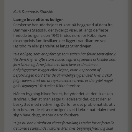
Kort: Danmarks Statistik
Længe leve elitens boliger
Forskerne har udarbejdet et kort på baggrund af data fra
Danmarks Statistik, der tydeligt viser, at langt de fleste
fredede boliger siden 1945 findes nord for København,
eksempelvis familievillaer, der ligger i vandkanten ved
Hørsholm eller parcelhuse langs Strandvejen.
"De boliger, som er opført og som staten har favoriseret efter 2.
Verdenskrig, er ofte store villaer, tegnet af kendte arkitekter som
Jørn Utzon og Arne Jakobsen. Men hvor er de almene
boligbyggerier bygget efter krigen, hvor 20 procent af
befolkningen bor? Eller de almindelige typehuse? Hvis vi skal
følge lovens bud om at repræsentere bredt, er der gået noget
galt i ligningen,"
fortæller Rikke Stenbro.
Når en bygning bliver fredet, betyder det, at den ikke kan
ændres, uden at man søger tilladelse til det, og at den er
beskyttet mod nedrivning. Derfor er det problematisk, at vi
kun bevarer de elitære boliger lavet i lækre materialer med
skøn havudsigt, mener de to forskere.
"Lige nu har vi skabt en elitær fortælling i stedet for at fortælle
det brede samfunds historie. Men hvis bygningsfredning skal