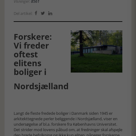
Visninger:
8561
Del artikel:



Forskere:
Vi freder
oftest
elitens
boliger i
Nordsjælland
Langt de fleste fredede boliger i Danmark siden 1945 er
arkitekttegnede perler beliggende i Nordsjælland, viser en
undersøgelse af bl.a. forskere fra Københavns Universitet.
Det strider mod lovens påbud om, at fredninger skal afspejle
den brede befolkning og ikke kun eliten, påpeger forskerne