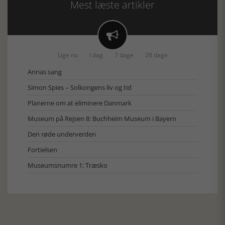
Mest læste artikler

Lige nu
I dag
7 dage
28 dage
Annas sang
Simon Spies – Solkongens liv og tid
Planerne om at eliminere Danmark
Museum på Rejsen 8: Buchheim Museum i Bayern
Den røde underverden
Fortielsen
Museumsnumre 1: Træsko