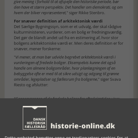
give mening i forhold til at afspejle den historiske periode, bør
den have et større perspektiv. Det handler om demokrati, og om
hvem der bliver repræsenteret,
" siger Rikke Stenbro.
For snæver definition af arkitektonisk værdi
Det Særlige Bygningssyn, som er et udvalg, der skal rådgive
kulturministeren, vurderer, om en bolig er fredningsværdig.
Det gør de blandt andet ud fra en estimering af, hvor stor
boligens arkitektoniske værdi er. Men deres definition er for
snæver, mener forskerne:
"
Vi mener, at man bør udvide begrebet arkitektonisk værdi i
vurderingen af fredede boliger. Eksempelvis kunne det også
handle om almene boligområder, hvor planlægningen af en
bebyggelse ofte er med til at sikre udsigt og adgang til grønne
områder, legepladser og fællesrum fra boligerne
," siger Svava
Riesto og afslutter:
"Gennemgangen af de fredede boliger fra efterkrigstiden viser,
at der er behov for en diskussion af den måde
bygningsfredningsloven praktiseres på. Vi kan ikke fortsætte
med at fokusere på en håndfuld arkitekter, hvis formålet med
fredning er at repræsentere hele befolkningens kulturarv."
FAKTA
Der er cirka 9.000 fredede boliger i Danmark.
Dette websted benytter egne og tredjeparters cookies for at