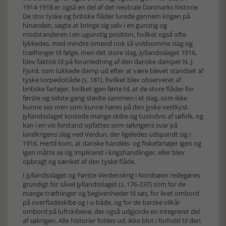
1914-1918 er også en del af det neutrale Danmarks historie.
De stor tyske og britiske flåder lurede gennem krigen på
hinanden, søgte at bringe sig selv i en gunstig og
modstanderen i en ugunstig position, hvilket også ofte
lykkedes, med mindre omend nok så voldsomme slag og
træfninger til følge, men det store slag, Jyllandsslaget 1916,
blev faktisk til på foranledning af den danske damper N. J.
Fjord, som lukkede damp ud efter at være blevet standset af
tyske torpedobåde (s. 181), hvilket blev observeret af
britiske fartøjer, hvilket igen førte til, at de store flåder for
første og sidste gang stødte sammen i et slag, som ikke
kunne ses men som kunne høres på den jyske vestkyst.
Jyllandsslaget kostede mange skibe og tusindvis af søfolk, og
kan i en vis forstand opfattes som søkrigens svar på
landkrigens slag ved Verdun, der ligeledes udspandt sig i
1916. Hertil kom, at danske handels- og fiskefartøjer igen og
igen måtte se sig impliceret i krigshandlinger, eller blev
opbragt og sænket af den tyske flåde.
I Jyllandsslaget og Første Verdenskrig i Nordsøen redegøres
grundigt for såvel Jyllandsslaget (s. 176-237) som for de
mange træfninger og begivenheder til søs, for livet ombord
på overfladeskibe og i u-både, og for de barske vilkår
ombord på luftskibene, der også udgjorde en integreret del
af søkrigen. Alle historier foldes ud, ikke blot i forhold til den