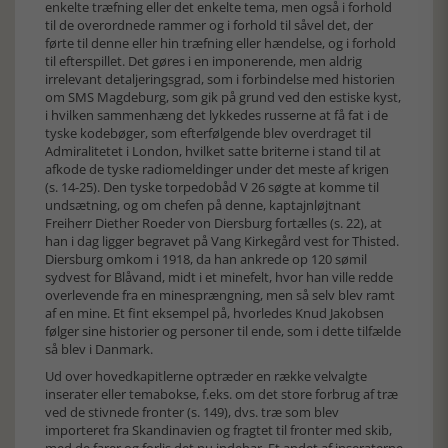
enkelte træfning eller det enkelte tema, men også i forhold
til de overordnede rammer og i forhold til såvel det, der
førte til denne eller hin træfning eller hændelse, og i forhold
til efterspillet. Det gøres i en imponerende, men aldrig
irrelevant detaljeringsgrad, som i forbindelse med historien
om SMS Magdeburg, som gik på grund ved den estiske kyst,
i hvilken sammenhæng det lykkedes russerne at få fat i de
tyske kodebøger, som efterfølgende blev overdraget til
Admiralitetet i London, hvilket satte briterne i stand til at
afkode de tyske radiomeldinger under det meste af krigen
(s. 14-25). Den tyske torpedobåd V 26 søgte at komme til
undsætning, og om chefen på denne, kaptajnløjtnant
Freiherr Diether Roeder von Diersburg fortælles (s. 22), at
han i dag ligger begravet på Vang Kirkegård vest for Thisted.
Diersburg omkom i 1918, da han ankrede op 120 sømil
sydvest for Blåvand, midt i et minefelt, hvor han ville redde
overlevende fra en minesprængning, men så selv blev ramt
af en mine. Et fint eksempel på, hvorledes Knud Jakobsen
følger sine historier og personer til ende, som i dette tilfælde
så blev i Danmark.
Ud over hovedkapitlerne optræder en række velvalgte
inserater eller temabokse, f.eks. om det store forbrug af træ
ved de stivnede fronter (s. 149), dvs. træ som blev
importeret fra Skandinavien og fragtet til fronter med skib,