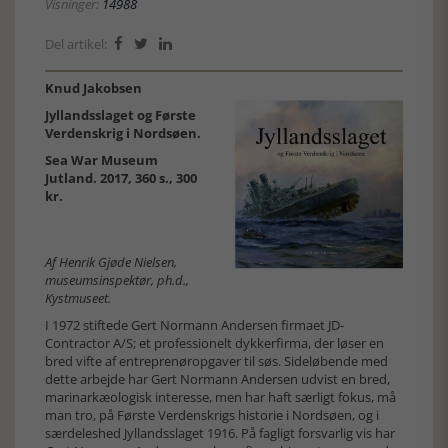
Visninger:
14988
Del artikel:



Knud Jakobsen
Jyllandsslaget og Første
Verdenskrig i Nordsøen.
Sea War Museum
Jutland. 2017, 360 s., 300
kr.
Af Henrik Gjøde Nielsen,
museumsinspektør, ph.d.,
Kystmuseet.
I 1972 stiftede Gert Normann Andersen firmaet JD-
Contractor A/S; et professionelt dykkerfirma, der løser en
bred vifte af entreprenøropgaver til søs. Sideløbende med
dette arbejde har Gert Normann Andersen udvist en bred,
marinarkæologisk interesse, men har haft særligt fokus, må
man tro, på Første Verdenskrigs historie i Nordsøen, og i
særdeleshed Jyllandsslaget 1916. På fagligt forsvarlig vis har