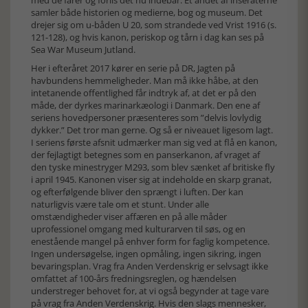
med de farer og forlis det nu indebar. Et andet af inseraterne
samler både historien og medierne, bog og museum. Det
drejer sig om u-båden U 20, som strandede ved Vrist 1916 (s.
121-128), og hvis kanon, periskop og tårn i dag kan ses på
Sea War Museum Jutland.
Her i efteråret 2017 kører en serie på DR, Jagten på
havbundens hemmeligheder. Man må ikke håbe, at den
intetanende offentlighed får indtryk af, at det er på den
måde, der dyrkes marinarkæologi i Danmark. Den ene af
seriens hovedpersoner præsenteres som ”delvis lovlydig
dykker.” Det tror man gerne. Og så er niveauet ligesom lagt.
I seriens første afsnit udmærker man sig ved at flå en kanon,
der fejlagtigt betegnes som en panserkanon, af vraget af
den tyske minestryger M293, som blev sænket af britiske fly
i april 1945. Kanonen viser sig at indeholde en skarp granat,
og efterfølgende bliver den sprængt i luften. Der kan
naturligvis være tale om et stunt. Under alle
omstændigheder viser affæren en på alle måder
uprofessionel omgang med kulturarven til søs, og en
enestående mangel på enhver form for faglig kompetence.
Ingen undersøgelse, ingen opmåling, ingen sikring, ingen
bevaringsplan. Vrag fra Anden Verdenskrig er selvsagt ikke
omfattet af 100-års fredningsreglen, og hændelsen
understreger behovet for, at vi også begynder at tage vare
på vrag fra Anden Verdenskrig. Hvis den slags mennesker,