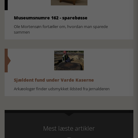
Museumsnumre 162 - sparebøsse
Ole Mortensøn fortæller om, hvordan man sparede
sammen
Sjældent fund under Varde Kaserne
Arkæologer finder udsmykket ildsted fra jernalderen
Mest læste artikler