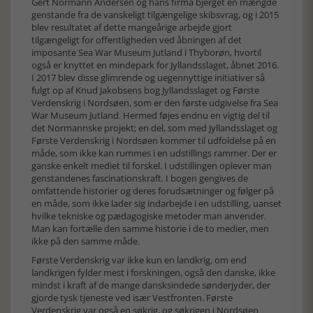
Gert Normann Andersen og hans firma bjerget en mængde
genstande fra de vanskeligt tilgængelige skibsvrag, og i 2015
blev resultatet af dette mangeårige arbejde gjort
tilgængeligt for offentligheden ved åbningen af det
imposante Sea War Museum Jutland i Thyborøn, hvortil
også er knyttet en mindepark for Jyllandsslaget, åbnet 2016.
I 2017 blev disse glimrende og uegennyttige initiativer så
fulgt op af Knud Jakobsens bog Jyllandsslaget og Første
Verdenskrig i Nordsøen, som er den første udgivelse fra Sea
War Museum Jutland. Hermed føjes endnu en vigtig del til
det Normannske projekt; en del, som med Jyllandsslaget og
Første Verdenskrig i Nordsøen kommer til udfoldelse på en
måde, som ikke kan rummes i en udstillings rammer. Der er
ganske enkelt mediet til forskel. I udstillingen oplever man
genstandenes fascinationskraft. I bogen gengives de
omfattende historier og deres forudsætninger og følger på
en måde, som ikke lader sig indarbejde i en udstilling, uanset
hvilke tekniske og pædagogiske metoder man anvender.
Man kan fortælle den samme historie i de to medier, men
ikke på den samme måde.
Første Verdenskrig var ikke kun en landkrig, om end
landkrigen fylder mest i forskningen, også den danske, ikke
mindst i kraft af de mange dansksindede sønderjyder, der
gjorde tysk tjeneste ved især Vestfronten. Første
Verdenskrig var også en søkrig, og søkrigen i Nordsøen