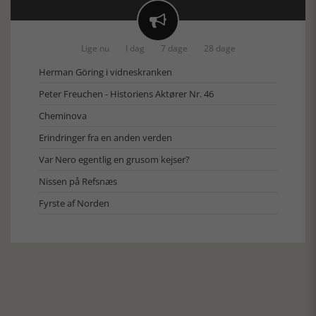

Lige nu
I dag
7 dage
28 dage
Herman Göring i vidneskranken
Peter Freuchen - Historiens Aktører Nr. 46
Cheminova
Erindringer fra en anden verden
Var Nero egentlig en grusom kejser?
Nissen på Refsnæs
Fyrste af Norden