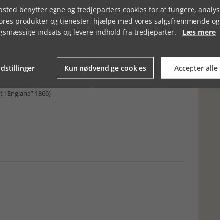
det min nysgerrighed, at Münther havde været involveret i den
sted benytter egne og tredjeparters cookies for at fungere, analys
 en ren tilfældighed har jeg tilbragt en stor del af det sidste år
vores produkter og tjenester, hjælpe med vores salgsfremmende og
tet og Søartilleriets arkiver. Yoichi Nagashima mener, at
edel i 1887, så har Balthasar Münther ikke efterladt noget spor i
gsmæssige indsats og levere indhold fra tredjeparter.
Læs mere
 en samling af rapporter fra foretagne udenlandsrejser ved
 ikke tidligere været registreret i Rigsarkivet, fordi de indtil
olmen og siden Tøjhusmuseet. Disse rapporter er nu registreret
lle fra den periode, hvor danske officerer blev sendt til Europas
dstillinger
Kun nødvendige cookies
Accepter alle
gså Balthasar Münthers rapport fra 1866 om skibsbyggeriet i
etaten, Søtøjhuset, Udenlandsrejser 1929-1875, ks. 1 læg 6
t i England” 1866)