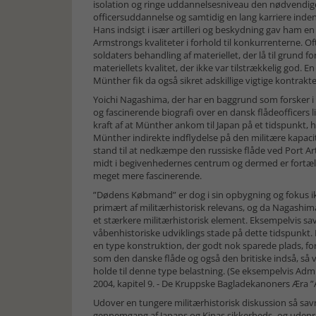
isolation og ringe uddannelsesniveau den nødvendige
officersuddannelse og samtidig en lang karriere inde
Hans indsigt i især artilleri og beskydning gav ham 
Armstrongs kvaliteter i forhold til konkurrenterne. Of
soldaters behandling af materiellet, der lå til grund 
materiellets kvalitet, der ikke var tilstrækkelig go
Münther fik da også sikret adskillige vigtige kontrakt
Yoichi Nagashima, der har en baggrund som forsker i
og fascinerende biografi over en dansk flådeofficers li
kraft af at Münther ankom til Japan på et tidspunkt, h
Münther indirekte indflydelse på den militære kapacite
stand til at nedkæmpe den russiske flåde ved Port Ar
midt i begivenhedernes centrum og dermed er fortæ
meget mere fascinerende.
”Dødens Købmand” er dog i sin opbygning og fokus ik
primært af militærhistorisk relevans, og da Nagashim
et stærkere militærhistorisk element. Eksempelvis sa
våbenhistoriske udviklings stade på dette tidspunkt.
en type konstruktion, der godt nok sparede plads, 
som den danske flåde og også den britiske indså, så v
holde til denne type belastning. (Se eksempelvis Admi
2004, kapitel 9. - De Kruppske Bagladekanoners Æra ”A
Udover en tungere militærhistorisk diskussion så s
gennemgang af Japans og Kinas sikkerheds- og udenrigs