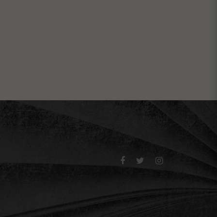


