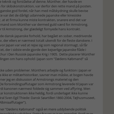
 teknik og forståelse af denne. Münther, der havde en
n for skibskonstruktion, var derfor den rette mand på posten.
en ganske god fordel, når han med målskydning skulle bevise
te var det de dårligt udannede japanske eller kinesiske
for, at et firma kunne miste kontrakten, snarere end det var
d. En mand som Münther var dermed guld værd for Armstrong.
er til Armstrong, der glædeligt fornyede hans kontrakt.
 de dansk-japanske forhold, har begået en sober, medrivende
v, der ellers er nærmest totalt ukendt for de fleste danskere. I
vor Japan var ved at rejse sig som regional stormagt, så får
t, der i sidste ende gjorde den kejserlige japanske flåde i
thur i Den Russisk-Japanske Krig i 1905. Dette placerer Münther
llingen om hans ophold i Japan som ”Dødens Købmand” så
ke uden problemer. Münthers arbejde og funktion i Japan er
a ikke er militærhistoriker, savner man måske, at bogen havde
vner jeg en diskussion af Armstrongs materiel og den
 De forsvindingsaffutager som Armstrong leverede til Japan var
fordi kanonen nærmest foldede sig sammen ved affyring. Men
ar konstruktionen ikke heldig, fordi underlaget ikke kunne
ral Sven Egil Thiede: Dansk Søartilleri 1860-2004, Tøjhusmuseet,
lbiniaaffutager”).
avner ”Dødens Købmand” også en mere uddybende politisk
politiske udvikling. Dette fravær er især ærgerligt, fordi man