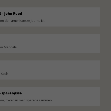
9 - John Reed
om den amerikanske journalist
son Mandela
l Koch
 sparebøsse
r om, hvordan man sparede sammen