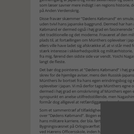
som læser savner mere indsigt i en regions historie, 
på Anden Verdenskrig.
Disse fravær skæmmer ”Dødens Købmand” en smule, m
uden tvivl hans japanske baggrund. Dermed har han ø
Købmand er dermed også i høj grad en fascinerende ”
det traditionelle og det moderne. Fraværet af den mi
plads til, at fortællingen om Münthers oplevelser i J
ellers ville have ladet sig afskrække af, at vi står me
stærk interesse i sikkerhedspolitik og militærhistorie
fra mig, førend den sidste side var vendt. Yoichi Nag
langt de fleste.
Det bør dog pointeres at ”Dødens Købmand” i høj gra
skrev for de hjemlige aviser, mens den Russisk-Japanske
Münthers liv bortset fra hans egen erindringsbog og 
oplevelser i Japan. Vi må derfor tage Münthers egne 
dermed i høj grad en omskrivning af Münthers egen eri
synspunkt en anelse utilfredsstillende, men Nagashima
formår dog alligevel at retfærdiggøre denne fremga
Som et sammentræf af tilfældigheder var Balthasar Mü
over ”Dødens Købmand”. Bogen er ikke bare en beskriv
hans militære karriere, der bla. førte ham til stilli
Bygningsvæsnet på Orlogsværftet på Holmen i Køben
ved Hærens Officersskole, inden han tiltrådte en sti