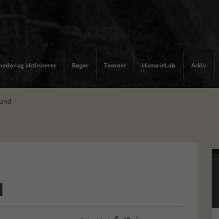
eder og aktiviteter
Bøger
Temaer
HistorieLab
Arkiv
and
d