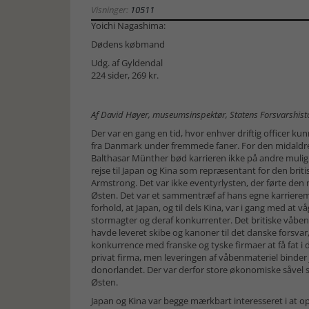
Visninger:
10511
Yoichi Nagashima:
Dødens købmand
Udg. af Gyldendal
224 sider, 269 kr.
Af David Høyer, museumsinspektør, Statens Forsvarshis
Der var en gang en tid, hvor enhver driftig officer kun
fra Danmark under fremmede faner. For den midaldr
Balthasar Münther bød karrieren ikke på andre mulig
rejse til Japan og Kina som repræsentant for den bri
Armstrong. Det var ikke eventyrlysten, der førte den 
Østen. Det var et sammentræf af hans egne karrierem
forhold, at Japan, og til dels Kina, var i gang med at 
stormagter og deraf konkurrenter. Det britiske våben
havde leveret skibe og kanoner til det danske forsvar,
konkurrence med franske og tyske firmaer at få fat i 
privat firma, men leveringen af våbenmateriel binder 
donorlandet. Der var derfor store økonomiske såvel s
Østen.
Japan og Kina var begge mærkbart interesseret i at 