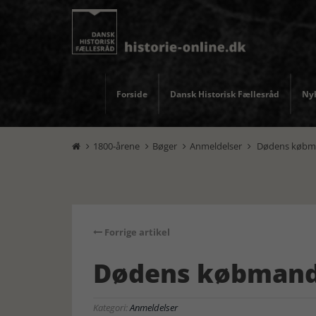
Forside
Dansk Historisk Fællesråd
Nyh
1800-årene
Bøger
Anmeldelser
Dødens købm




Forrige artikel
Dødens købman
Kategori:
Anmeldelser