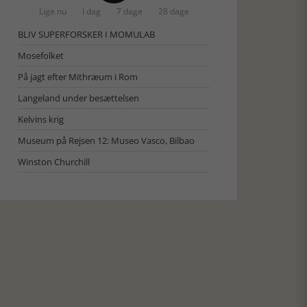
Lige nu
I dag
7 dage
28 dage
BLIV SUPERFORSKER I MOMULAB
Mosefolket
På jagt efter Mithræum i Rom
Langeland under besættelsen
Kelvins krig
Museum på Rejsen 12: Museo Vasco, Bilbao
Winston Churchill