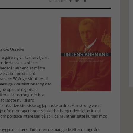
Del artikel:



toriske Museum
ne gøre sig en karriere fjernt
ende danske søofficer
heder i 1887 end at måtte
tiske våbenproducent
næsten 50 årige Münther til
æssige kvalifikationer og det
vågne op som regionale
firma Armstrong, der bl.a.
 forsøgte nu i skarp
de lukrative kinesiske og japanske ordrer. Armstrong var et
jo ofte modtagerlandets sikkerheds- og udenrigspolitik til
om politiske interesser på spil, da Münther satte kursen mod
opbygge en stærk flåde, men de manglede efter mange års