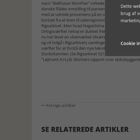
navn ”Balthasar Münther” virkede bekendt, så vakte 
Dette web
danske flådes omstilling til panserskibe i 1860erne. Ved
brug af 
med at udrede proveniens på en stor del af Orlogsværf
bortset fra et brev til udenrigsministeriets direktør V
marketin
Rigsarkivet. Men hvad Nagashima ikke kan vide er, at
Orlogsværftet netop er dukket frem. Disse rapporter har
nu har levet en ubemærket tilværelse på et loft på H
og vil indgå i Rigsarkivets samlinger. Rapporterne er a
Cookie in
værfter for at forstå den nye teknik. Her finder vi o
Storbritannien. (Se Rigsarkivet 521, Holmens Chef, Sø
”Løjtnant A.H.J.B. Münters rapport over skibsbyggerie
Forrige artikel
SE RELATEREDE ARTIKLER