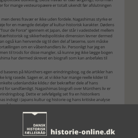
der for mange vesteuropæere er totalt ukendt før afslutningen
en deres fravær er ikke uden fordele. Nagashimas styrke er
je for en mængde detaljer af kultur-historisk karakter. Dødens
Tour de Force” igennem et Japan, der står i vadestedet mellem
litærhistorisk og sikkerhedspolitiske dimension levner dermed
apan også kan henvende sig til den del af læserne, som måske
d fortællingen om en våbenhandlers liv. Personligt har jeg en
, men til trods for disse mangler, så kunne jeg ikke lægge bogen
ashima har dermed skrevet en biografi som kan anbefales til
d baseres på Münthers egen erindringsbog, og de artikler han
 krig rasede. Sagen er, at vi ikke har mange reelle kilder til
enkelte udenlandske kilde,r der bekræfter dele af hans
ord for sandfærdigt. Nagashimas biografi over Münthers liv er
ndringsbog. Dette er selvfølgelig set fra en historikers
s indsigt i Japans kultur og historie og hans kritiske analyse
ngsmåde.
nther en ikke ukendt størrelse for mig, inden jeg kastede mig
else af Münthers oplevelser i Japan. Vi introduceres også til
ngen som Underdirektør ved såvel Maskinvæsnet som
havn. Münther havde også en kort karriere som underviser
lling ved Kockums værft i Malmø. Men udover at det særegne