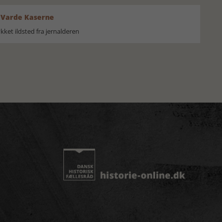
 Varde Kaserne
ket ildsted fra jernalderen