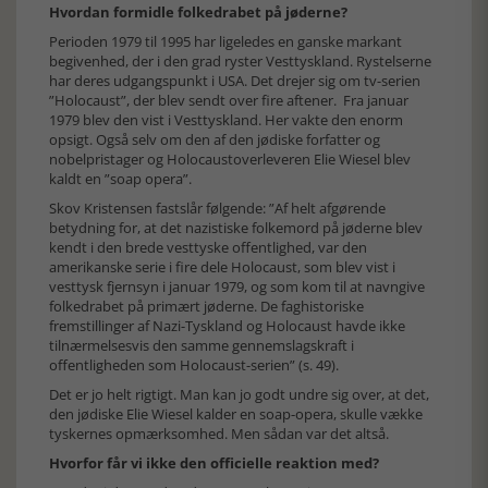
Hvordan formidle folkedrabet på jøderne?
Perioden 1979 til 1995 har ligeledes en ganske markant
begivenhed, der i den grad ryster Vesttyskland. Rystelserne
har deres udgangspunkt i USA. Det drejer sig om tv-serien
”Holocaust”, der blev sendt over fire aftener. Fra januar
1979 blev den vist i Vesttyskland. Her vakte den enorm
opsigt. Også selv om den af den jødiske forfatter og
nobelpristager og Holocaustoverleveren Elie Wiesel blev
kaldt en ”soap opera”.
Skov Kristensen fastslår følgende: ”Af helt afgørende
betydning for, at det nazistiske folkemord på jøderne blev
kendt i den brede vesttyske offentlighed, var den
amerikanske serie i fire dele Holocaust, som blev vist i
vesttysk fjernsyn i januar 1979, og som kom til at navngive
folkedrabet på primært jøderne. De faghistoriske
fremstillinger af Nazi-Tyskland og Holocaust havde ikke
tilnærmelsesvis den samme gennemslagskraft i
offentligheden som Holocaust-serien” (s. 49).
Det er jo helt rigtigt. Man kan jo godt undre sig over, at det,
den jødiske Elie Wiesel kalder en soap-opera, skulle vække
tyskernes opmærksomhed. Men sådan var det altså.
Hvorfor får vi ikke den officielle reaktion med?