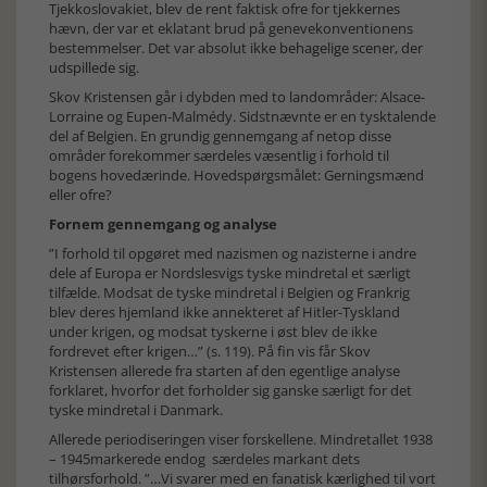
Tjekkoslovakiet, blev de rent faktisk ofre for tjekkernes
hævn, der var et eklatant brud på genevekonventionens
bestemmelser. Det var absolut ikke
behagelige scener, der
udspillede sig.
Skov Kristensen går i dybden med to landområder: Alsace-
Lorraine og Eupen-Malmédy. Sidstnævnte er en tysktalende
del af Belgien. En grundig gennemgang af netop disse
områder forekommer særdeles væsentlig i forhold til
bogens hovedærinde. Hovedspørgsmålet: Gerningsmænd
eller ofre?
Fornem gennemgang og analyse
”I forhold til opgøret med nazismen og nazisterne i andre
dele af Europa er Nordslesvigs tyske mindretal et særligt
tilfælde. Modsat de tyske mindretal i Belgien og Frankrig
blev deres hjemland ikke annekteret af Hitler-Tyskland
under krigen, og modsat tyskerne i øst blev de ikke
fordrevet efter krigen…” (s. 119). På fin vis får Skov
Kristensen allerede fra starten af den egentlige analyse
forklaret, hvorfor det forholder sig ganske særligt for det
tyske mindretal i Danmark.
Allerede periodiseringen viser forskellene. Mindretallet 1938
– 1945markerede endog særdeles markant dets
tilhørsforhold. ”…Vi svarer med en fanatisk kærlighed til vort