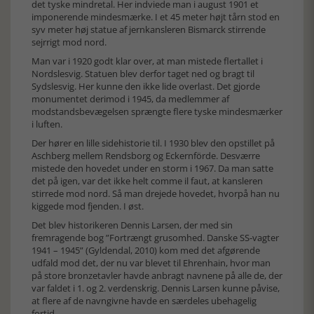
det tyske mindretal. Her indviede man i august 1901 et
imponerende mindesmærke. I et 45 meter højt tårn stod en
syv meter høj statue af jernkansleren Bismarck stirrende
sejrrigt mod nord.
Man var i 1920 godt klar over, at man mistede flertallet i
Nordslesvig. Statuen blev derfor taget ned og bragt til
Sydslesvig. Her kunne den ikke lide overlast. Det gjorde
monumentet derimod i 1945, da medlemmer af
modstandsbevægelsen sprængte flere tyske mindesmærker
i luften.
Der hører en lille sidehistorie til. I 1930 blev den opstillet på
Aschberg mellem Rendsborg og Eckernförde. Desværre
mistede den hovedet under en storm i 1967. Da man satte
det på igen, var det ikke helt comme il faut, at kansleren
stirrede mod nord. Så man drejede hovedet, hvorpå han nu
kiggede mod fjenden. I øst.
Det blev historikeren Dennis Larsen, der med sin
fremragende bog ”Fortrængt grusomhed. Danske SS-vagter
1941 – 1945” (Gyldendal, 2010) kom med det afgørende
udfald mod det, der nu var blevet til Ehrenhain, hvor man
på store bronzetavler havde anbragt navnene på alle de, der
var faldet i 1. og 2. verdenskrig. Dennis Larsen kunne påvise,
at flere af de navngivne havde en særdeles ubehagelig
fortid.