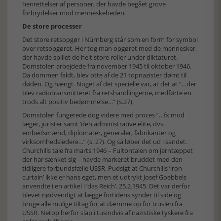
henrettelser af personer, der havde begået grove
forbrydelser mod menneskeheden.
De store processer
Det store retsopgør i Nürnberg står som en form for symbol
over retsopgøret. Her tog man opgøret med de mennesker,
der havde spillet de helt store roller under diktaturet.
Domstolen arbejdede fra november 1945 til oktober 1946.
Da dommen faldt, blev otte af de 21 topnazister dømt til
døden. Og hængt. Noget af det specielle var, at det at ”…der
blev radiotransmitteret fra retshandlingerne, medførte en
trods alt positiv bedømmelse…” (s.27).
Domstolen fungerede dog videre med proces ”…fx mod
læger, jurister samt ’den administrative elite, dvs.
embedsmænd, diplomater, generaler, fabrikanter og
virksomhedsledere…” (s. 27). Og så løber det ud i sandet.
Churchills tale fra marts 1946 – Fultontalen om jerntæppet
der har sænket sig – havde markeret bruddet med den
tidligere forbundsfælle USSR. Pudsigt at Churchills ’iron-
curtain’ ikke er hans eget, men et udtrykt Josef Goebbels
anvendte i en artikel i ’das Reich’. 25.2.1945. Det var derfor
blevet nødvendigt at lægge fortidens synder til side og
bruge alle mulige tiltag for at dæmme op for truslen fra
USSR. Netop herfor slap i tusindvis af nazistiske tyskere fra