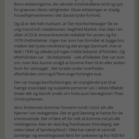
Bonn erklæringerne, der sikrede mindretallene nord og syd
for grænsen deres rettigheder. Disse erklæringer er stadig
hovedhjørnestenene i det dansk/tyske forhold.
Og så er det helt markant, at ’Der Nordschleswiger’ får en
ung mand ind i redaktionen: Siegfried Matlok. Han blev i en
alder af 23 år ansvarshavende redaktør for avisen og fra
1979 chefredaktør. Ingen har som han formået at bygge bro
mellem det tyske mindretal og det øvrige Danmark. Han er
født i 1945 og således på ingen måde belastet af fortiden. Og
efterhånden var ¨de belastede¨ ude af billedet. Det var som
om, man ikke kunne undgå at komme frem til en eller anden
form for selvopgør. Det lurede under overfladen,
efterhånden som også flere unge forlangte svar.
Der var mange bortforklaringer, en manglende lyst til at
hænge snavstøjet og suspekte personer ud. I sidste tilfælde
drejer det sig blandt andet om holocaust-benægteren Thies
Christophersen.
Skov Kristensen kommer fornemt rundt i stort set alle
hjørner i sin redegørelse. Der er god læsning at hente for de
interesserede. Det vil føre alt for vidt at komme ind på alle
vinklingerne. Men én skal dog fremhæves: Knivsbjerg, der
siden tabet af Sønderjylland i 1864 har været et centralt
samlings- og erindringssted først for tyskerne og fra 1920 for