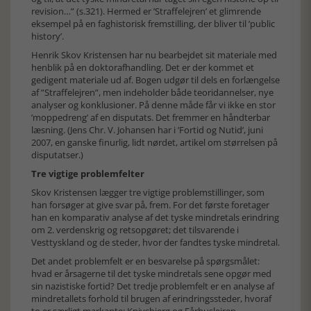
revision…” (s.321). Hermed er ’Straffelejren’ et glimrende
eksempel på en faghistorisk fremstilling, der bliver til ’public
history’.
Henrik Skov Kristensen har nu bearbejdet sit materiale med
henblik på en doktorafhandling. Det er der kommet et
gedigent materiale ud af. Bogen udgør til dels en forlængelse
af ”Straffelejren”, men indeholder både teoridannelser, nye
analyser og konklusioner. På denne måde får vi ikke en stor
’moppedreng’ af en disputats. Det fremmer en håndterbar
læsning. (Jens Chr. V. Johansen har i ’Fortid og Nutid’, juni
2007, en ganske finurlig, lidt nørdet, artikel om størrelsen på
disputatser.)
Tre vigtige problemfelter
Skov Kristensen lægger tre vigtige problemstillinger, som
han forsøger at give svar på, frem. For det første foretager
han en komparativ analyse af det tyske mindretals erindring
om 2. verdenskrig og retsopgøret; det tilsvarende i
Vesttyskland og de steder, hvor der fandtes tyske mindretal.
Det andet problemfelt er en besvarelse på spørgsmålet:
hvad er årsagerne til det tyske mindretals sene opgør med
sin nazistiske fortid? Det tredje problemfelt er en analyse af
mindretallets forhold til brugen af erindringssteder, hvoraf