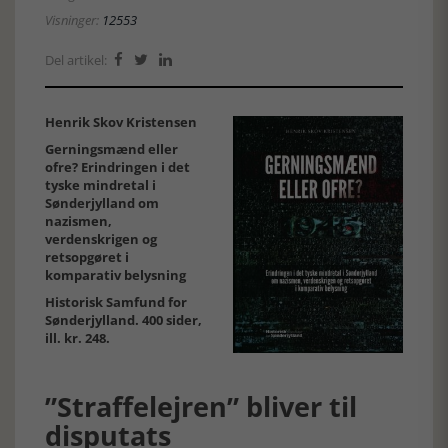
Visninger:
12553
Del artikel:



Henrik Skov Kristensen
Gerningsmænd eller
ofre? Erindringen i det
tyske mindretal i
Sønderjylland om
nazismen,
verdenskrigen og
retsopgøret i
komparativ belysning
Historisk Samfund for
Sønderjylland. 400 sider,
ill. kr. 248.
”Straffelejren” bliver til
disputats