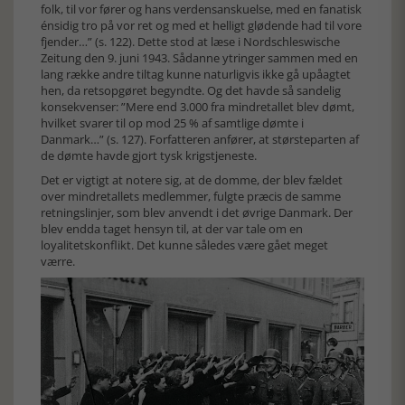
folk, til vor fører og hans verdensanskuelse, med en fanatisk
énsidig tro på vor ret og med et helligt glødende had til vore
fjender…” (s. 122). Dette stod at læse i Nordschleswische
Zeitung den 9. juni 1943. Sådanne ytringer sammen med en
lang række andre tiltag kunne naturligvis ikke gå upåagtet
hen, da retsopgøret begyndte. Og det havde så sandelig
konsekvenser: ”Mere end 3.000 fra mindretallet blev dømt,
hvilket svarer til op mod 25 % af samtlige dømte i
Danmark…” (s. 127). Forfatteren anfører, at størsteparten af
de dømte havde gjort tysk krigstjeneste.
Det er vigtigt at notere sig, at de domme, der blev fældet
over mindretallets medlemmer, fulgte præcis de samme
retningslinjer, som blev anvendt i det øvrige Danmark. Der
blev endda taget hensyn til, at der var tale om en
loyalitetskonflikt. Det kunne således være gået meget
værre.