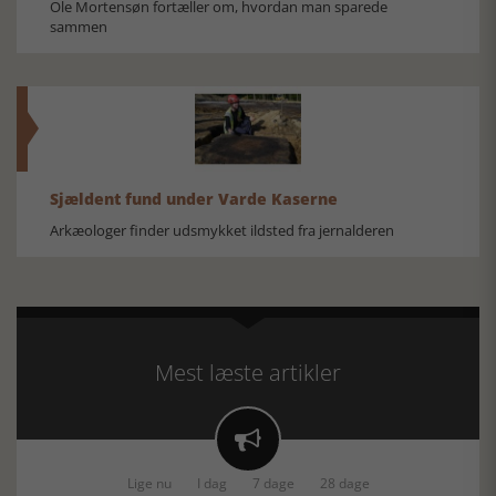
Ole Mortensøn fortæller om, hvordan man sparede
sammen
Sjældent fund under Varde Kaserne
Arkæologer finder udsmykket ildsted fra jernalderen
Mest læste artikler

Lige nu
I dag
7 dage
28 dage