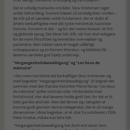
to er særligt markante: Knivsbjerg og Fårhuslejren.
Det er virkelig markante områder, Skov Kristensen tager
under behandling. Svarene blæser så sandelig ikke i vinden –
de står på et særdeles solidt fundament, der er skabt af
årtiers beskæftigelse med det tyske mindretals nazistiske
historie. Fornemt er det – og for det meste skrevet i et fint
og glidende sprog. Det bliver lidt stift, når han skal redegøre
for de mere filosofiske og teoretiske overvejelser og
parametre. Men takket være et meget udførligt
noteapparatur og en fornem litteratur- og kildeliste får
læserne særdeles god hjælp undervejs.
”Vergangenheitsbewältigung” og ”Les lieux de
mémoire”
I den mere teoretiske del beskæftiger Skov Kristensen sig
med begrebet ”Vergangenheitsbewältigung”. Et begreb der
sammen med den franske historiker Pierre Noras ”Les lieux
de mémoire” spiller centrale roller i forbindelse med
fortid/nutid. Her skal læseren holde godt fast, for det er til
tider ganske abstrakt. Men det lønner sig i længden at
komme godt gennem denne redegørelse. Der er så mange
dimensioner i disse begreber, at et citat fra satirikeren i DDR,
Peter Ensikat, måske kan lette lidt:
”Vergangenheitsbewältigung hat doch erst einen Sinn,