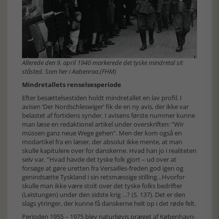
Allerede den 9. april 1940 markerede det tyske mindretal sit
ståsted. Som her i Aabenraa.(FHM)
Mindretallets renselsesperiode
Efter besættelsestiden holdt mindretallet en lav profil. I
avisen ’Der Nordschleswiger’ fik de en ny avis, der ikke var
belastet af fortidens synder. I avisens første nummer kunne
man læse en redaktionel artikel under overskriften: ”Wir
müssen ganz neue Wege gehen”. Men der kom også en
modartikel fra en læser, der absolut ikke mente, at man
skulle kapitulere over for danskerne. Hvad han jo i realiteten
selv var. ”Hvad havde det tyske folk gjort – ud over at
forsøge at gøre uretten fra Versailles-freden god igen og
genindsætte Tyskland i sin retsmæssige stilling…Hvorfor
skulle man ikke være stolt over det tyske folks bedrifter
(Leistungen) under den sidste krig …? (S. 137). Det er den
slags ytringer, der kunne få danskerne helt op i det røde felt.
Perioden 1955 – 1975 blev naturligvis præget af København-