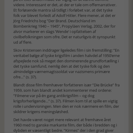
videre. Interessant er det, at der er tale om offernarrativer.
Et forløsende mantra så tidligt i forløbet var, at det tyske
folk var blevet forledt af Adolf Hitler. Flere mener, at det er
Jörg Friedrichs bog ”Der Brand. Deutschland im
Bombenkrieg 1940 – 1945”, Propyläen Verlag, 2002, der for
alvor markerer en slags ’Wende’ i opfattelsen af
civilbefolkningen som ofre. Det er naturligvis ét synspunkt
ud af flere.
Skov Kristensen inddrager ligeledes film i sin fremstilling: ”En
veritabel bølge af tyske krigsfilm i anden halvdel af 1950’erne
afspejlede nok så meget den dominerende grundfortælling i
det tyske samfund, nemlig den at det tyske folk og den
almindelige værnemagtssoldat var nazismens primære
ofre…” (s. 37).
Blandt disse film fremhæver forfatteren især ”Die Brücke” fra
1959, som han blandt andet kommenterer med ordene:
”Filmene var på én gang antikrigsfilm – og dog
krigsforherligende…” (s. 37). Filmen kom til at spille en vigtig
rolle i undervisningen. Men den er nok nærmere en film, der
skildrer krigens meningsløshed.
Det havde været noget mere relevant at fremhæve året
1960 med to ganske markante film, der både i bredden og i
dybden er væsentligt bedre. ”Kirmes” der i den grad giver