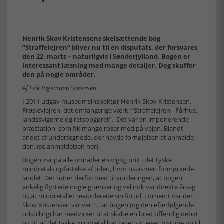
Henrik Skov Kristensens skelsættende bog
”Straffelejren” bliver nu til en disputats, der forsvares
den 22. marts – naturligvis i Sønderjylland. Bogen er
interessant læsning med mange detaljer. Dog skuffer
den på nogle områder.
Af Erik Ingemann Sørensen.
I 2011 udgav museumsinspektør Henrik Skov Kristensen,
Frøslevlejren, det omfangsrige værk: ”Straffelejren - Fårhus,
landssvigerne og retsopgøret”. Det var en imponerende
præstation, som fik mange roser med på vejen. Blandt
andet af undertegnede, der havde fornøjelsen at anmelde
den. (
se anmeldelsen her
).
Bogen var på alle områder en vigtig brik i det tyske
mindretals opfattelse af tiden, hvor nazismen formørkede
landet. Det hører derfor med til vurderingen, at bogen
virkelig flyttede nogle grænser og vel nok var direkte årsag
til, at mindretallet revurderede sin fortid. Fornemt var det.
Skov Kristensen skriver: ”…at bogen (og den efterfølgende
udstilling) har medvirket til at skabe en bred offentlig debat
og til, at det tyske mindretal har taget sin egen historie op til