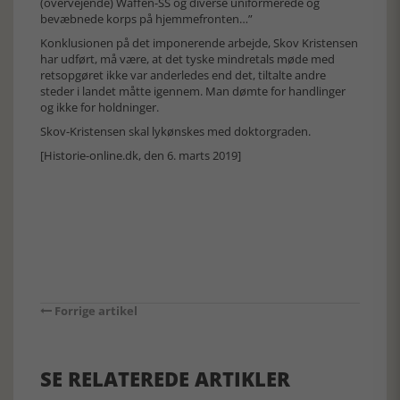
(overvejende) Waffen-SS og diverse uniformerede og
bevæbnede korps på hjemmefronten…”
Konklusionen på det imponerende arbejde, Skov Kristensen
har udført, må være, at det tyske mindretals møde med
retsopgøret ikke var anderledes end det, tiltalte andre
steder i landet måtte igennem. Man dømte for handlinger
og ikke for holdninger.
Skov-Kristensen skal lykønskes med doktorgraden.
[Historie-online.dk, den 6. marts 2019]
Forrige artikel
SE RELATEREDE ARTIKLER