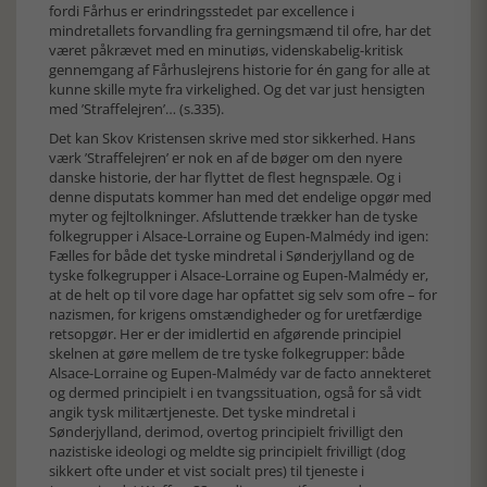
fordi Fårhus er erindringsstedet par excellence i
mindretallets forvandling fra gerningsmænd til ofre, har det
været påkrævet med en minutiøs, videnskabelig-kritisk
gennemgang af Fårhuslejrens historie for én gang for alle at
kunne skille myte fra virkelighed. Og det var just hensigten
med ’Straffelejren’… (s.335).
Det kan Skov Kristensen skrive med stor sikkerhed. Hans
værk ’Straffelejren’ er nok en af de bøger om den nyere
danske historie, der har flyttet de flest hegnspæle. Og i
denne disputats kommer han med det endelige opgør med
myter og fejltolkninger. Afsluttende trækker han de tyske
folkegrupper i Alsace-Lorraine og Eupen-Malmédy ind igen:
Fælles for både det tyske mindretal i Sønderjylland og de
tyske folkegrupper i Alsace-Lorraine og Eupen-Malmédy er,
at de helt op til vore dage har opfattet sig selv som ofre – for
nazismen, for krigens omstændigheder og for uretfærdige
retsopgør. Her er der imidlertid en afgørende principiel
skelnen at gøre mellem de tre tyske folkegrupper: både
Alsace-Lorraine og Eupen-Malmédy var de facto annekteret
og dermed principielt i en tvangssituation, også for så vidt
angik tysk militærtjeneste. Det tyske mindretal i
Sønderjylland, derimod, overtog principielt frivilligt den
nazistiske ideologi og meldte sig principielt frivilligt (dog
sikkert ofte under et vist socialt pres) til tjeneste i