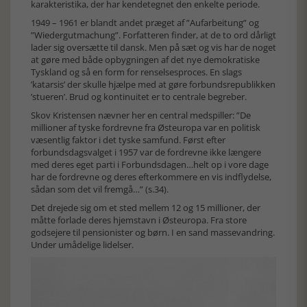
karakteristika, der har kendetegnet den enkelte periode.
1949 – 1961 er blandt andet præget af ”Aufarbeitung” og
”Wiedergutmachung”. Forfatteren finder, at de to ord dårligt
lader sig oversætte til dansk. Men på sæt og vis har de noget
at gøre med både opbygningen af det nye demokratiske
Tyskland og så en form for renselsesproces. En slags
’katarsis’ der skulle hjælpe med at gøre forbundsrepublikken
’stueren’. Brud og kontinuitet er to centrale begreber.
Skov Kristensen nævner her en central medspiller: ”De
millioner af tyske fordrevne fra Østeuropa var en politisk
væsentlig faktor i det tyske samfund. Først efter
forbundsdagsvalget i 1957 var de fordrevne ikke længere
med deres eget parti i Forbundsdagen…helt op i vore dage
har de fordrevne og deres efterkommere en vis indflydelse,
sådan som det vil fremgå…” (s.34).
Det drejede sig om et sted mellem 12 og 15 millioner, der
måtte forlade deres hjemstavn i Østeuropa. Fra store
godsejere til pensionister og børn. I en sand massevandring.
Under umådelige lidelser.