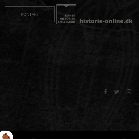
KONTAKT


