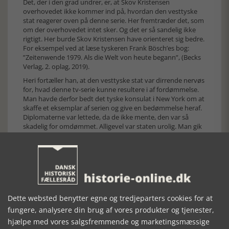
Det, der i den grad undrer, er, at Skov Kristensen
overhovedet ikke kommer ind på, hvordan den vesttyske
stat reagerer oven på denne serie. Her fremtræder det, som
om der overhovedet intet sker. Og det er så sandelig ikke
rigtigt. Her burde Skov Kristensen have orienteret sig bedre.
For eksempel ved at læse tyskeren Frank Bösch’es bog:
”Zeitenwende 1979. Als die Welt von heute begann”, (Becks
Verlag, 2. oplag, 2019).
Heri fortæller han, at den vesttyske stat var dirrende nervøs
for, hvad denne tv-serie kunne resultere i af fordømmelse.
Man havde derfor bedt det tyske konsulat i New York om at
skaffe et eksemplar af serien og give en bedømmelse heraf.
Diplomaterne var lettede, da de ikke mente, den var så
skadelig for omdømmet. Alligevel var staten urolig. Man gik
derfor i gang med et større pr - fremstød. ”Schon damals
regte er an, die Serie müsse durch ein deutsches
Begleittprogramm ergänzt werden un saei mit Broschüren
und Publikationen der Bundeszentrale für politische Bildung
zu flankieren…” (s. 378). I øvrigt har netop denne tv-serie
fået et helt kapitel i ovennævnte bog, hvilket jo
understreger den store rolle, den spillede for diskussionen i
Dette websted benytter egne og tredjeparters cookies for at
Vesttyskland. Det er en stor fejl, at dette perspektiv ikke er
blevet behandlet mere grundigt.
fungere, analysere din brug af vores produkter og tjenester,
hjælpe med vores salgsfremmende og marketingsmæssige
Godt nok havde de allierede gjort rædselsoptagelserne fra