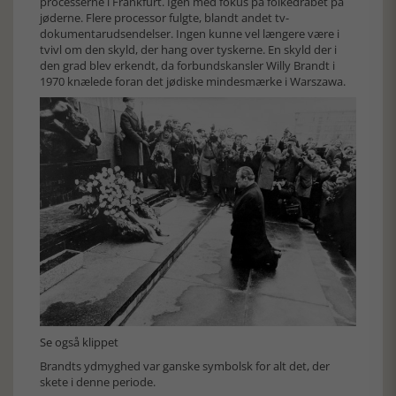
processerne i Frankfurt. Igen med fokus på folkedrabet på
jøderne. Flere processor fulgte, blandt andet tv-
dokumentarudsendelser. Ingen kunne vel længere være i
tvivl om den skyld, der hang over tyskerne. En skyld der i
den grad blev erkendt, da forbundskansler Willy Brandt i
1970 knælede foran det jødiske mindesmærke i Warszawa.
Se også klippet
Brandts ydmyghed var ganske symbolsk for alt det, der
skete i denne periode.