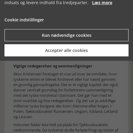
kz-lejrene obligatoriske i genopdragelsesårene. Hvor skyldig,
indsats og levere indhold fra tredjeparter.
Læs mere
den enkelte tysker følte sig, kommes der ikke ind på. Men
det var tilsyneladende ikke mange, der havde bakket op om
Hitler og nazismen. Nej. Uha da. I den seneste – i øvrigt
Cookie indstillinger
fremragende - Hitlerbiografi, Volker Ullrich ”Adolf Hitler. Die
Jahre des Untergangs 1939 – 1945”, Fischer Verlag, hedder
det: ” Der Nationalsozialismus verschwand wie ein Spuk, fast
Kun nødvendige cookies
über Nacht, von der Bildfläche. Überzeugte Anhänger des
Regimes verwandelten sich in Windeseile in ebenso
entschiedene Gegner desselben…” (s. 664).
Accepter alle cookies
Der var virkelig store opgaver at tage fat på.
Vigtige redegørelser og sammenligninger
Skov Kristensen foretager et vue ud over de områder, hvor
tyskerne enten er blevet fordrevet eller har været gennem
en grundig genopdragelse. Det er et vigtigt kapitel, der også
danner centralt grundlag for forfatterens sammenligning
med det tyske mindretal i Danmark. Det gør han med et
stort overblik og fine redegørelser. Og det var jo adskillige
millioner tyske borgere, der kom i klemme efter krigen. I
Polen, Tjekkoslovakiet Rumænien, Ungarn, Estland, Letland
og Litauen.
Historien falder ikke helt på plads for Tjekkoslovakiets
vedkommende. Da tyskerne skulle forlade Prag og resten af