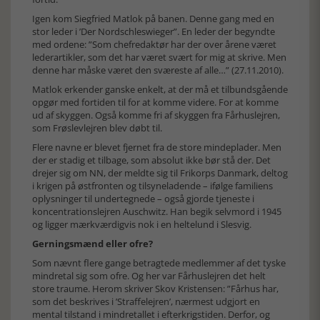
Igen kom Siegfried Matlok på banen. Denne gang med en
stor leder i ’Der Nordschleswieger”. En leder der begyndte
med ordene: ”Som chefredaktør har der over årene været
lederartikler, som det har været svært for mig at skrive. Men
denne har måske været den sværeste af alle…” (27.11.2010).
Matlok erkender ganske enkelt, at der må et tilbundsgående
opgør med fortiden til for at komme videre. For at komme
ud af skyggen. Også komme fri af skyggen fra Fårhuslejren,
som Frøslevlejren blev døbt til.
Flere navne er blevet fjernet fra de store mindeplader. Men
der er stadig et tilbage, som absolut ikke bør stå der. Det
drejer sig om NN, der meldte sig til Frikorps Danmark, deltog
i krigen på østfronten og tilsyneladende – ifølge familiens
oplysninger til undertegnede – også gjorde tjeneste i
koncentrationslejren Auschwitz. Han begik selvmord i 1945
og ligger mærkværdigvis nok i en heltelund i Slesvig.
Gerningsmænd eller ofre?
Som nævnt flere gange betragtede medlemmer af det tyske
mindretal sig som ofre. Og her var Fårhuslejren det helt
store traume. Herom skriver Skov Kristensen: ”Fårhus har,
som det beskrives i ’Straffelejren’, nærmest udgjort en
mental tilstand i mindretallet i efterkrigstiden. Derfor, og