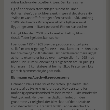
ridser både under og efter krigen.
Den kan ses her
Og så er der den stort anlagte ”Nacht fiel über
Gotheshafen”, der skildrer sænkningen af det store skib
”Wilhelm Gustloff” foretaget af en russisk ubåd. Omkring
10.000 druknede i Østersøens iskolde bølger – såvel
flygtninge som militært personel.
Filmen kan ses her
I øvrigt blev der i 2008 produceret en helt ny film om
Gustloff,
der ligeledes kan ses her
I perioden 1951 - 1955 blev der produceret otte tyske
spillefilm om krigen og fra 1956 – 1960 kom der 14. Året 1957
har fire nye og 1958 hele fem. Det havde været mere rigtigt
at hente eksempler fra de ovennævnte eller fra 1955 med
både ”Der Teufels General” og ”Es geschah am 20. juli”. Jeg
tror, man må konstatere, at her har Skov Kristensen ikke
gjort sit hjemmearbejde godt nok.
Eichmann og Auschwitz-processerne
Eichmann blev i 1961 stillet for retten i Jerusalem. Den
største af de tyske krigsforbrydere blev genstand for
umådelig opmærksomhed fra hele verden – ikke mindst fra
Vesttyskland. Her blev man dagligt mindet om den
grusomme virkelighed, der blev skabt af det nazistiske
voldsherredømme. Fra 1963 til 1965 er der Auschwitz-