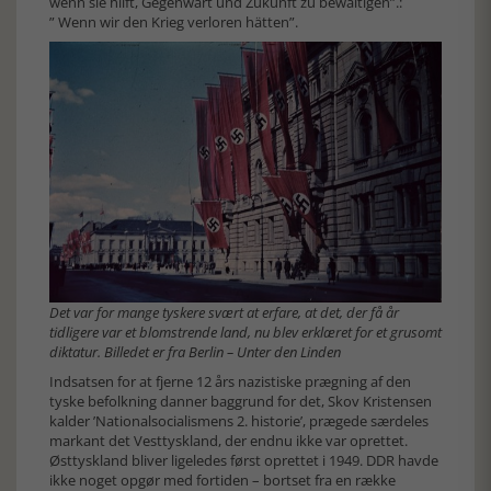
wenn sie hilft, Gegenwart und Zukunft zu bewältigen”.:
” Wenn wir den Krieg verloren hätten”.
Det var for mange tyskere svært at erfare, at det, der få år
tidligere var et blomstrende land, nu blev erklæret for et grusomt
diktatur. Billedet er fra Berlin – Unter den Linden
Indsatsen for at fjerne 12 års nazistiske prægning af den
tyske befolkning danner baggrund for det, Skov Kristensen
kalder ’Nationalsocialismens 2. historie’, prægede særdeles
markant det Vesttyskland, der endnu ikke var oprettet.
Østtyskland bliver ligeledes først oprettet i 1949. DDR havde
ikke noget opgør med fortiden – bortset fra en række