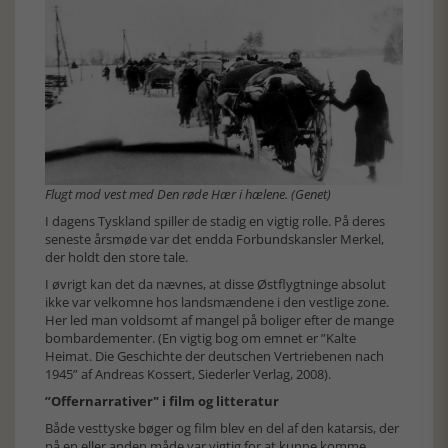
Flugt mod vest med Den røde Hær i hælene. (Genet)
I dagens Tyskland spiller de stadig en vigtig rolle. På deres
seneste årsmøde var det endda Forbundskansler Merkel,
der holdt den store tale.
I øvrigt kan det da nævnes, at disse Østflygtninge absolut
ikke var velkomne hos landsmændene i den vestlige zone.
Her led man voldsomt af mangel på boliger efter de mange
bombardementer. (En vigtig bog om emnet er ”Kalte
Heimat. Die Geschichte der deutschen Vertriebenen nach
1945” af Andreas Kossert, Siederler Verlag, 2008).
”Offernarrativer" i film og litteratur
Både vesttyske bøger og film blev en del af den katarsis, der
på en eller anden måde var vigtig for at kunne komme