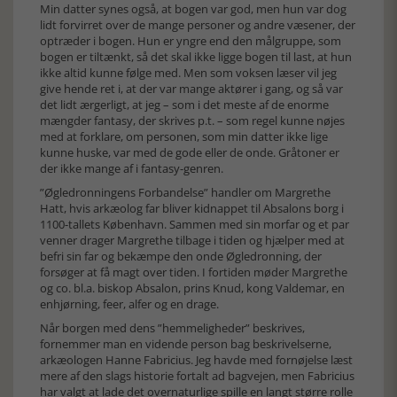
Min datter synes også, at bogen var god, men hun var dog
lidt forvirret over de mange personer og andre væsener, der
optræder i bogen. Hun er yngre end den målgruppe, som
bogen er tiltænkt, så det skal ikke ligge bogen til last, at hun
ikke altid kunne følge med. Men som voksen læser vil jeg
give hende ret i, at der var mange aktører i gang, og så var
det lidt ærgerligt, at jeg – som i det meste af de enorme
mængder fantasy, der skrives p.t. – som regel kunne nøjes
med at forklare, om personen, som min datter ikke lige
kunne huske, var med de gode eller de onde. Gråtoner er
der ikke mange af i fantasy-genren.
”Øgledronningens Forbandelse” handler om Margrethe
Hatt, hvis arkæolog far bliver kidnappet til Absalons borg i
1100-tallets København. Sammen med sin morfar og et par
venner drager Margrethe tilbage i tiden og hjælper med at
befri sin far og bekæmpe den onde Øgledronning, der
forsøger at få magt over tiden. I fortiden møder Margrethe
og co. bl.a. biskop Absalon, prins Knud, kong Valdemar, en
enhjørning, feer, alfer og en drage.
Når borgen med dens ”hemmeligheder” beskrives,
fornemmer man en vidende person bag beskrivelserne,
arkæologen Hanne Fabricius. Jeg havde med fornøjelse læst
mere af den slags historie fortalt ad bagvejen, men Fabricius
har valgt at lade det overnaturlige spille en langt større rolle