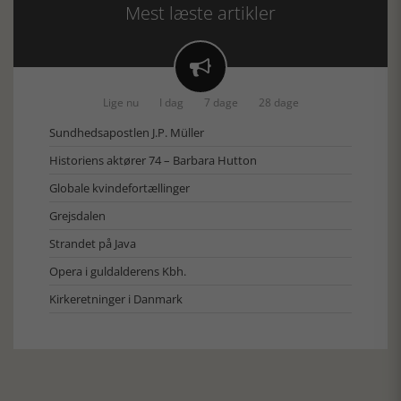
Mest læste artikler

Lige nu
I dag
7 dage
28 dage
Sundhedsapostlen J.P. Müller
Historiens aktører 74 – Barbara Hutton
Globale kvindefortællinger
Grejsdalen
Strandet på Java
Opera i guldalderens Kbh.
Kirkeretninger i Danmark