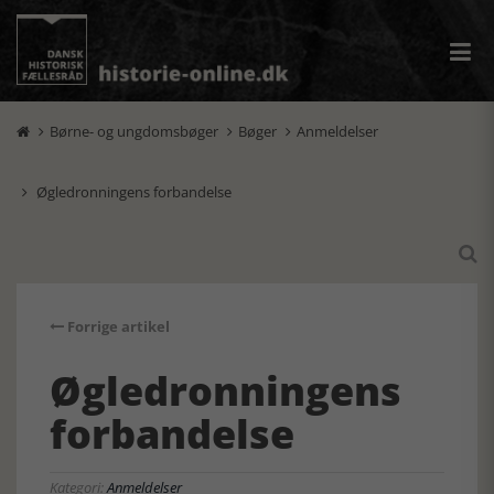
Børne- og ungdomsbøger
Bøger
Anmeldelser



Øgledronningens forbandelse


Forrige artikel
Øgledronningens
forbandelse
Kategori:
Anmeldelser