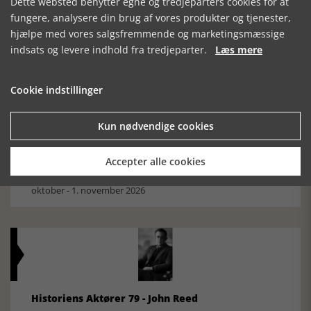
Dette websted benytter egne og tredjeparters cookies for at
Mosefolket
fungere, analysere din brug af vores produkter og tjenester,
Den største samling af moselig i verden på Museum
hjælpe med vores salgsfremmende og marketingsmæssige
Silkeborg Hovedgården
indsats og levere indhold fra tredjeparter.
Læs mere
Cookie indstillinger
Kun nødvendige cookies
Historisk festival i Faaborg
Accepter alle cookies
FOBURGH Faaborg Internationale Historie Festival 2026 30.
oktober - 1. november 2026
Historiens Aktører 79 - John Reed