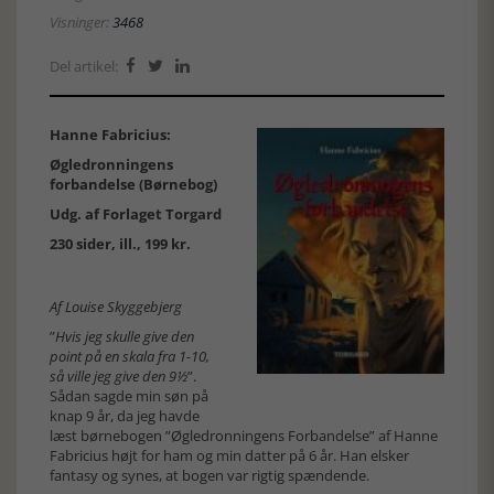
Visninger:
3468
Del artikel:



Hanne Fabricius:
Øgledronningens
forbandelse (Børnebog)
Udg. af Forlaget Torgard
230 sider, ill., 199 kr.
Af Louise Skyggebjerg
”
Hvis jeg skulle give den
point på en skala fra 1-10,
så ville jeg give den 9½
”.
Sådan sagde min søn på
knap 9 år, da jeg havde
læst børnebogen ”Øgledronningens Forbandelse” af Hanne
Fabricius højt for ham og min datter på 6 år. Han elsker
fantasy og synes, at bogen var rigtig spændende.