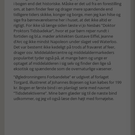
i bogen end det historiske. Måske er det ud fra en forestilling
om, at børn finder feer og drager mere spændende end
tidligere tiders skikke, konger og borge, men jeg kan hilse og
sige fra børneværelserne her i huset, at det ikke altid er
rigtigt. For ikke så længe siden læste vi Jo Nesbøs ”Doktor
Proktors Tidsbadekar”, hvor et par børn rejser rundt i
fortiden og bl.a. møder arkitekten Gustave Eiffel, Jeanne
d’Arc og ikke mindst Napoleon under slaget ved Waterloo.
Det var bestemt ikke kedeligt på trods af fraværet af feer,
drager osv. Middelaldercentre og middelaldermarkeders
popularitet tyder også på, at mange børn og unge er
optaget af middelalderen i sig selv og finder den lige så
eksotisk og spændende som de overnaturlige væsener.
”Øgledronningens Forbandelse” er udgivet af forlaget
Torgard, illustreret af Johannes Bojesen og kan købes for 199
kr. Bogen er første bind i en planlagt serie med navnet
”Tidsdetektiverne”. Mine børn glæder sig til de næste bind
udkommer, og jeg vil også læse den højt med fornøjelse.