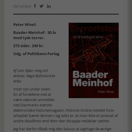
Del artikel:



Peter Wivel:
Baader-Meinhof - 30 år
med tysk terror.
272 sider. 249 kr.
Udg. af
Politikens Forlag
Af Lars Kjær, mag.art.
Arkivar, Køge Byhistoriske
Arkiv
Intet nyt under solen
En af fordelene ved at
være ulønnet anmelder
ved Danmarks største
elektroniske historiemagasin, Historie-Online (stedet hvor
arbejdet bærer lønnen i sig selv) er, at man ikke er presset af
andre deadlines end dem den skrappe redaktør sætter.
Jeg har derfor tilladt mig den luksus at iagttage de øvrige