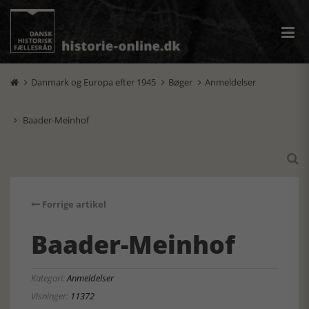
Danmark og Europa efter 1945
Bøger
Anmeldelser



Baader-Meinhof


Forrige artikel
Baader-Meinhof
Kategori:
Anmeldelser
Visninger:
11372