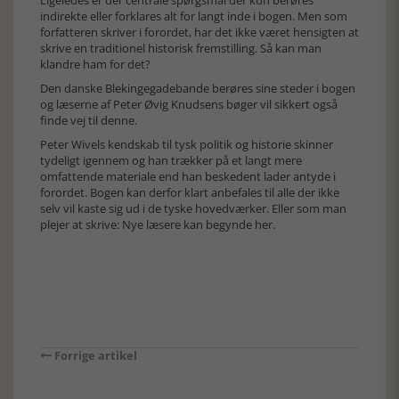
Ligeledes er der centrale spørgsmål der kun berøres
indirekte eller forklares alt for langt inde i bogen. Men som
forfatteren skriver i forordet, har det ikke været hensigten at
skrive en traditionel historisk fremstilling. Så kan man
klandre ham for det?
Den danske Blekingegadebande berøres sine steder i bogen
og læserne af Peter Øvig Knudsens bøger vil sikkert også
finde vej til denne.
Peter Wivels kendskab til tysk politik og historie skinner
tydeligt igennem og han trækker på et langt mere
omfattende materiale end han beskedent lader antyde i
forordet. Bogen kan derfor klart anbefales til alle der ikke
selv vil kaste sig ud i de tyske hovedværker. Eller som man
plejer at skrive: Nye læsere kan begynde her.
Forrige artikel