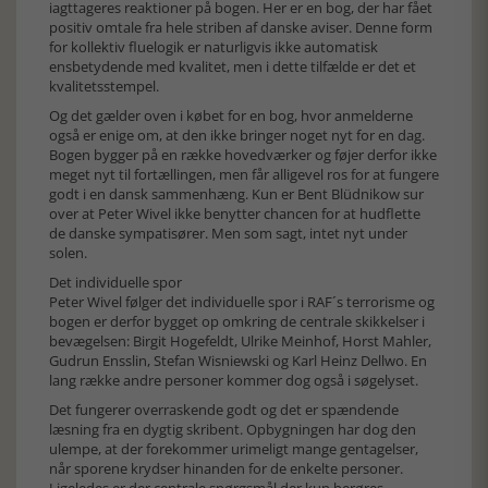
iagttageres reaktioner på bogen. Her er en bog, der har fået
positiv omtale fra hele striben af danske aviser. Denne form
for kollektiv fluelogik er naturligvis ikke automatisk
ensbetydende med kvalitet, men i dette tilfælde er det et
kvalitetsstempel.
Og det gælder oven i købet for en bog, hvor anmelderne
også er enige om, at den ikke bringer noget nyt for en dag.
Bogen bygger på en række hovedværker og føjer derfor ikke
meget nyt til fortællingen, men får alligevel ros for at fungere
godt i en dansk sammenhæng. Kun er Bent Blüdnikow sur
over at Peter Wivel ikke benytter chancen for at hudflette
de danske sympatisører. Men som sagt, intet nyt under
solen.
Det individuelle spor
Peter Wivel følger det individuelle spor i RAF´s terrorisme og
bogen er derfor bygget op omkring de centrale skikkelser i
bevægelsen: Birgit Hogefeldt, Ulrike Meinhof, Horst Mahler,
Gudrun Ensslin, Stefan Wisniewski og Karl Heinz Dellwo. En
lang række andre personer kommer dog også i søgelyset.
Det fungerer overraskende godt og det er spændende
læsning fra en dygtig skribent. Opbygningen har dog den
ulempe, at der forekommer urimeligt mange gentagelser,
når sporene krydser hinanden for de enkelte personer.