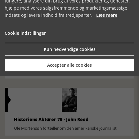
fungere, analysere din brug af vores produkter og tjenester,
Silkeborg Hovedgården
hjælpe med vores salgsfremmende og marketingsmæssige
indsats og levere indhold fra tredjeparter.
Læs mere
Cookie indstillinger
Kun nødvendige cookies
Historisk festival i Faaborg
Accepter alle cookies
FOBURGH Faaborg Internationale Historie Festival 2026 30.
oktober - 1. november 2026
Historiens Aktører 79 - John Reed
Ole Mortensøn fortæller om den amerikanske journalist