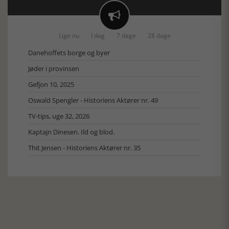

Lige nu
I dag
7 dage
28 dage
Danehoffets borge og byer
Jøder i provinsen
Gefjon 10, 2025
Oswald Spengler - Historiens Aktører nr. 49
TV-tips, uge 32, 2026
Kaptajn Dinesen. Ild og blod.
Thit Jensen - Historiens Aktører nr. 35