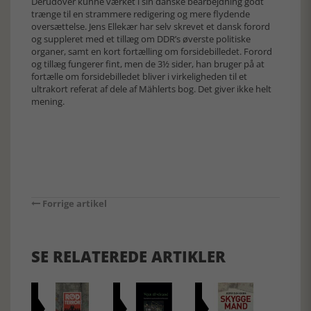
Derudover kunne værket i sin danske bearbejdning godt
trænge til en strammere redigering og mere flydende
oversættelse. Jens Ellekær har selv skrevet et dansk forord
og suppleret med et tillæg om DDR’s øverste politiske
organer, samt en kort fortælling om forsidebilledet. Forord
og tillæg fungerer fint, men de 3½ sider, han bruger på at
fortælle om forsidebilledet bliver i virkeligheden til et
ultrakort referat af dele af Mählerts bog. Det giver ikke helt
mening.
Forrige artikel
SE RELATEREDE ARTIKLER