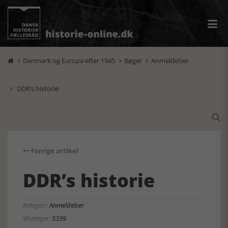
Danmark og Europa efter 1945
Bøger
Anmeldelser



DDR’s historie


Forrige artikel
DDR’s historie
Kategori:
Anmeldelser
Visninger:
5339