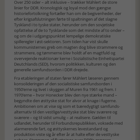
Over 250 sider – alt inklusive – trækker Mählert de store
linier for DDR. Kronologisk og loyal mod den gængse
historiefortolkning fortæller han om de begivenheder, der
efter krigsafslutningen førte til spaltningen af det slagne
Tyskland i to tyske stater, herunder om den sovjetiske
opfattelse af de to Tysklande som det mindste af to onder –
og om de i udgangspunktet lempelige demokratiske
spilleregler i øst-sektoren. Som tiden har vist skulle
kommunisternes greb om magten dog blive strammere og
strammere, og tømmerne blev holdt af en magtfuld og
overvejende reaktionær kerne i Sozialistische Einheitspartei
Deutchlands (SED), hvorom politikken, kulturen og den
generelle samfundsorden i DDR drejede.
Fra etableringen af staten fører Mählert læseren gennem
konsolideringen af den socialistiske samfundsorden i
1950’erne og livet i skyggen af Muren fra 1961 og frem. I
1970’erne – hvor Honecker blev den nye stærke mand –
begyndte den østtyske stat for alvor at knage i fugerne.
Ambitionen om at vise sig som et bæredygtigt samfunds-
alternativ til den vestlige/vesttyske stat blev sværere og
sværere – og til sidst umulig – at realisere. Gælden til
udlandet, herunder til Forbundsrepublikken, voksede med
alarmerende fart, og østtyskernes levestandard og
produktion viste sig år efter år at halte efter de vesttyske