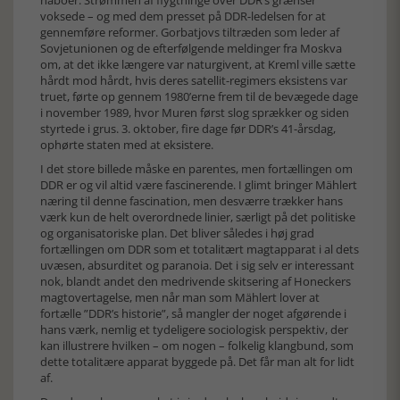
naboer. Strømmen af flygtninge over DDR’s grænser
voksede – og med dem presset på DDR-ledelsen for at
gennemføre reformer. Gorbatjovs tiltræden som leder af
Sovjetunionen og de efterfølgende meldinger fra Moskva
om, at det ikke længere var naturgivent, at Kreml ville sætte
hårdt mod hårdt, hvis deres satellit-regimers eksistens var
truet, førte op gennem 1980’erne frem til de bevægede dage
i november 1989, hvor Muren først slog sprækker og siden
styrtede i grus. 3. oktober, fire dage før DDR’s 41-årsdag,
ophørte staten med at eksistere.
I det store billede måske en parentes, men fortællingen om
DDR er og vil altid være fascinerende. I glimt bringer Mählert
næring til denne fascination, men desværre trækker hans
værk kun de helt overordnede linier, særligt på det politiske
og organisatoriske plan. Det bliver således i høj grad
fortællingen om DDR som et totalitært magtapparat i al dets
uvæsen, absurditet og paranoia. Det i sig selv er interessant
nok, blandt andet den medrivende skitsering af Honeckers
magtovertagelse, men når man som Mählert lover at
fortælle ”DDR’s historie”, så mangler der noget afgørende i
hans værk, nemlig et tydeligere sociologisk perspektiv, der
kan illustrere hvilken – om nogen – folkelig klangbund, som
dette totalitære apparat byggede på. Det får man alt for lidt
af.