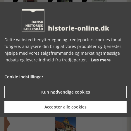
RØD TERROR
VEJEN TIL
SKYGGEMAND
UNDER DEN
VELSTAND
KOLDE KRIG
Dette websted benytter egne og tredjeparters cookies for at
fungere, analysere din brug af vores produkter og tjenester,
hjælpe med vores salgsfremmende og marketingsmæssige
indsats og levere indhold fra tredjeparter.
Læs mere
Cookie indstillinger
Mosefolket
Den største samling af moselig i verden på Museum
Kun nødvendige cookies
Silkeborg Hovedgården
Accepter alle cookies