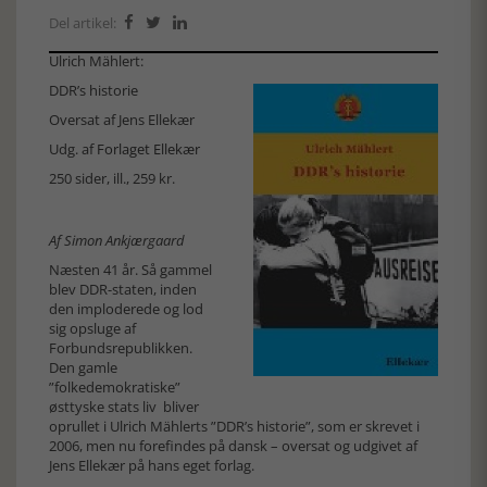
Del artikel:



Ulrich Mählert:
DDR’s historie
Oversat af Jens Ellekær
Udg. af
Forlaget Ellekær
250 sider, ill., 259 kr.
Af Simon Ankjærgaard
Næsten 41 år. Så gammel
blev DDR-staten, inden
den imploderede og lod
sig opsluge af
Forbundsrepublikken.
Den gamle
”folkedemokratiske”
østtyske stats liv bliver
oprullet i Ulrich Mählerts ”DDR’s historie”, som er skrevet i
2006, men nu forefindes på dansk – oversat og udgivet af
Jens Ellekær på hans eget forlag.