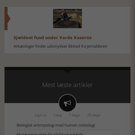
Sjældent fund under Varde Kaserne
Arkæologer finder udsmykket ildsted fra jernalderen
Mest læste artikler

Lige nu
I dag
7 dage
28 dage
Biologisk antropologi med human osteologi
Museumsnumre 10: Isbåd og isslæde