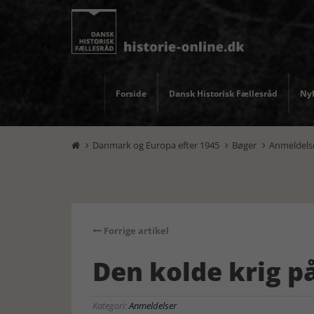
Forside
Dansk Historisk Fællesråd
Nyh
Danmark og Europa efter 1945
Bøger
Anmeldels



Forrige artikel
Den kolde krig 
Kategori:
Anmeldelser