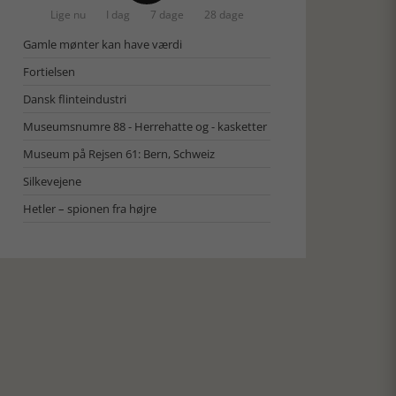
Lige nu
I dag
7 dage
28 dage
Gamle mønter kan have værdi
Fortielsen
Dansk flinteindustri
Museumsnumre 88 - Herrehatte og - kasketter
Museum på Rejsen 61: Bern, Schweiz
Silkevejene
Hetler – spionen fra højre