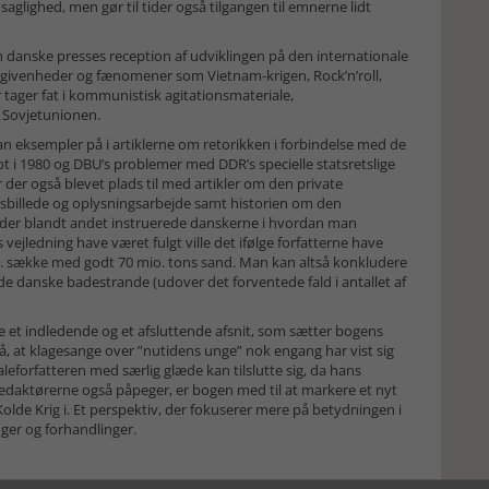
saglighed, men gør til tider også tilgangen til emnerne lidt
 danske presses reception af udviklingen på den internationale
m begivenheder og fænomener som Vietnam-krigen, Rock’n’roll,
 tager fat i kommunistisk agitationsmateriale,
 Sovjetunionen.
an eksempler på i artiklerne om retorikken i forbindelse med de
i 1980 og DBU’s problemer med DDR’s specielle statsretslige
r der også blevet plads til med artikler om den private
elsbillede og oplysningsarbejde samt historien om den
 der blandt andet instruerede danskerne i hvordan man
vejledning have været fulgt ville det ifølge forfatterne have
mia. sække med godt 70 mio. tons sand. Man kan altså konkludere
 de danske badestrande (udover det forventede fald i antallet af
e et indledende og et afsluttende afsnit, som sætter bogens
 på, at klagesange over ”nutidens unge” nok engang har vist sig
forfatteren med særlig glæde kan tilslutte sig, da hans
 redaktørerne også påpeger, er bogen med til at markere et nyt
olde Krig i. Et perspektiv, der fokuserer mere på betydningen i
nger og forhandlinger.