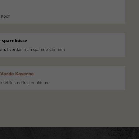
l Koch
 sparebøsse
r om, hvordan man sparede sammen
 Varde Kaserne
ket ildsted fra jernalderen