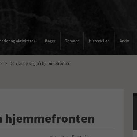
eder og aktiviteter
Bøger
Temaer
HistorieLab
Arkiv
er
Den kolde krig på hjemmefronten

på hjemmefronten