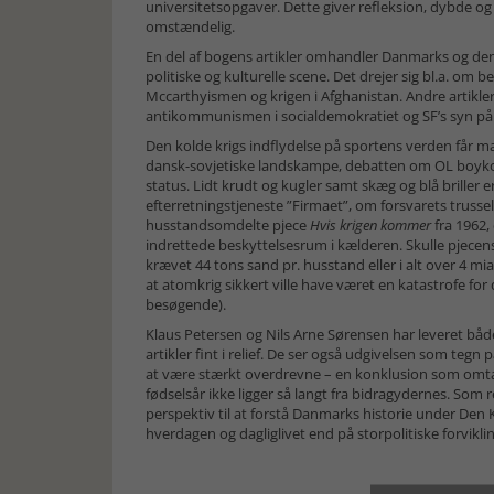
universitetsopgaver. Dette giver refleksion, dybde og 
omstændelig.
En del af bogens artikler omhandler Danmarks og den
politiske og kulturelle scene. Det drejer sig bl.a. o
Mccarthyismen og krigen i Afghanistan. Andre artikler
antikommunismen i socialdemokratiet og SF’s syn på
Den kolde krigs indflydelse på sportens verden får m
dansk-sovjetiske landskampe, debatten om OL boykot 
status. Lidt krudt og kugler samt skæg og blå briller e
efterretningstjeneste ”Firmaet”, om forsvarets truss
husstandsomdelte pjece
Hvis krigen kommer
fra 1962,
indrettede beskyttelsesrum i kælderen. Skulle pjecens 
krævet 44 tons sand pr. husstand eller i alt over 4 
at atomkrig sikkert ville have været en katastrofe for
besøgende).
Klaus Petersen og Nils Arne Sørensen har leveret båd
artikler fint i relief. De ser også udgivelsen som tegn
at være stærkt overdrevne – en konklusion som omtale
fødselsår ikke ligger så langt fra bidragydernes. Som
perspektiv til at forstå Danmarks historie under Den K
hverdagen og dagliglivet end på storpolitiske forvikli