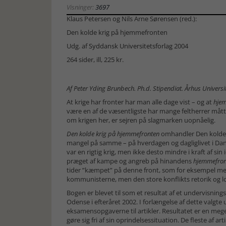
Visninger:
3697
Klaus Petersen og Nils Arne Sørensen (red.):
Den kolde krig på hjemmefronten
Udg. af
Syddansk Universitetsforlag
2004
264 sider, ill, 225 kr.
Af Peter Yding Brunbech. Ph.d. Stipendiat. Århus Universi
At krige har fronter har man alle dage vist – og at
hje
være en af de væsentligste har mange feltherrer måt
om krigen her, er sejren på slagmarken uopnåelig.
Den kolde krig
på hjemmefronten
omhandler Den kolde kr
mangel på samme – på hverdagen og dagliglivet i Danm
var en rigtig krig, men ikke desto mindre i kraft af sin
præget af kampe og angreb på hinandens
hjemmefron
tider ”kæmpet” på denne front, som for eksempel me
kommunisterne, men den store konflikts retorik og lo
Bogen er blevet til som et resultat af et undervisning
Odense i efteråret 2002. I forlængelse af dette valgt
eksamensopgaverne til artikler. Resultatet er en mege
gøre sig fri af sin oprindelsessituation. De fleste af 