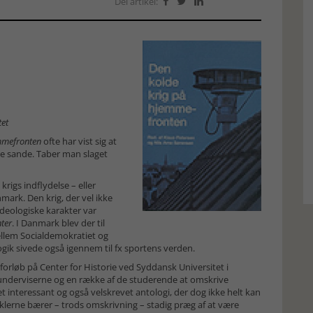
Del artikel:



tet
mmefronten
ofte har vist sig at
te sande. Taber man slaget
igs indflydelse – eller
ark. Den krig, der vel ikke
 ideologiske karakter var
ter
. I Danmark blev der til
llem Socialdemokratiet og
gik sivede også igennem til fx sportens verden.
sforløb på Center for Historie ved Syddansk Universitet i
e underviserne og en række af de studerende at omskrive
t interessant og også velskrevet antologi, der dog ikke helt kan
artiklerne bærer – trods omskrivning – stadig præg af at være