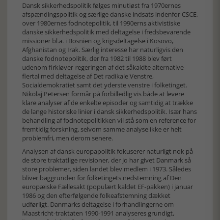
Dansk sikkerhedspolitik følges minutiøst fra 1970ernes
afspændingspolitik og særlige danske indsats indenfor CSCE,
over 1980ernes fodnotepolitik, til 1990erns aktivistiske
danske sikkerhedspolitik med deltagelse i fredsbevarende
missioner bl.a. i Bosnien og krigsdeltagelse i Kosovo,
Afghanistan og Irak. Særlig interesse har naturligvis den
danske fodnotepolitik, der fra 1982 til 1988 blev ført
udenom firkløver-regeringen af det såkaldte alternative
flertal med deltagelse af Det radikale Venstre,
Socialdemokratiet samt det yderste venstre i folketinget.
Nikolaj Petersen formår på forbilledlig vis både at levere
klare analyser af de enkelte episoder og samtidig at trække
de lange historiske linier i dansk sikkerhedspolitik. Især hans
behandling af fodnotepolitikken vil stå som en reference for
fremtidig forskning, selvom samme analyse ikke er helt
problemfri, men derom senere.
Analysen af dansk europapolitik fokuserer naturligt nok på
de store traktatlige revisioner, der jo har givet Danmark så
store problemer, siden landet blev medlem i 1973. Således
bliver baggrunden for folketingets nedstemning af Den
europæiske Fællesakt (populært kaldet EF-pakken) i januar
1986 og den efterfølgende folkeafstemning dækket
udførligt. Danmarks deltagelse i forhandlingerne om
Maastricht-traktaten 1990-1991 analyseres grundigt,