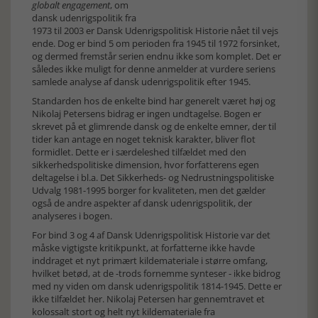
globalt engagement
, om
dansk udenrigspolitik fra
1973 til 2003 er Dansk Udenrigspolitisk Historie nået til vejs
ende. Dog er bind 5 om perioden fra 1945 til 1972 forsinket,
og dermed fremstår serien endnu ikke som komplet. Det er
således ikke muligt for denne anmelder at vurdere seriens
samlede analyse af dansk udenrigspolitik efter 1945.
Standarden hos de enkelte bind har generelt været høj og
Nikolaj Petersens bidrag er ingen undtagelse. Bogen er
skrevet på et glimrende dansk og de enkelte emner, der til
tider kan antage en noget teknisk karakter, bliver flot
formidlet. Dette er i særdeleshed tilfældet med den
sikkerhedspolitiske dimension, hvor forfatterens egen
deltagelse i bl.a. Det Sikkerheds- og Nedrustningspolitiske
Udvalg 1981-1995 borger for kvaliteten, men det gælder
også de andre aspekter af dansk udenrigspolitik, der
analyseres i bogen.
For bind 3 og 4 af Dansk Udenrigspolitisk Historie var det
måske vigtigste kritikpunkt, at forfatterne ikke havde
inddraget et nyt primært kildemateriale i større omfang,
hvilket betød, at de -trods fornemme synteser - ikke bidrog
med ny viden om dansk udenrigspolitik 1814-1945. Dette er
ikke tilfældet her. Nikolaj Petersen har gennemtravet et
kolossalt stort og helt nyt kildemateriale fra