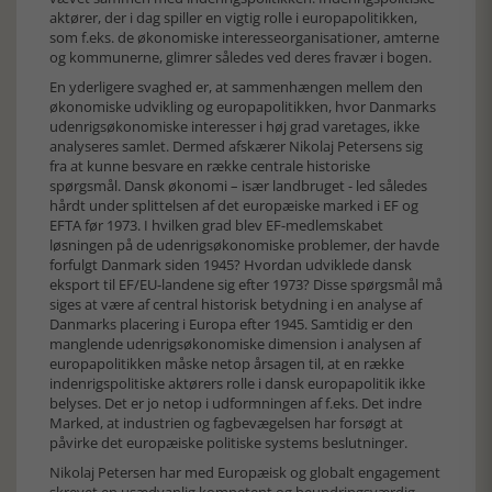
aktører, der i dag spiller en vigtig rolle i europapolitikken,
som f.eks. de økonomiske interesseorganisationer, amterne
og kommunerne, glimrer således ved deres fravær i bogen.
En yderligere svaghed er, at sammenhængen mellem den
økonomiske udvikling og europapolitikken, hvor Danmarks
udenrigsøkonomiske interesser i høj grad varetages, ikke
analyseres samlet. Dermed afskærer Nikolaj Petersens sig
fra at kunne besvare en række centrale historiske
spørgsmål. Dansk økonomi – især landbruget - led således
hårdt under splittelsen af det europæiske marked i EF og
EFTA før 1973. I hvilken grad blev EF-medlemskabet
løsningen på de udenrigsøkonomiske problemer, der havde
forfulgt Danmark siden 1945? Hvordan udviklede dansk
eksport til EF/EU-landene sig efter 1973? Disse spørgsmål må
siges at være af central historisk betydning i en analyse af
Danmarks placering i Europa efter 1945. Samtidig er den
manglende udenrigsøkonomiske dimension i analysen af
europapolitikken måske netop årsagen til, at en række
indenrigspolitiske aktørers rolle i dansk europapolitik ikke
belyses. Det er jo netop i udformningen af f.eks. Det indre
Marked, at industrien og fagbevægelsen har forsøgt at
påvirke det europæiske politiske systems beslutninger.
Nikolaj Petersen har med Europæisk og globalt engagement