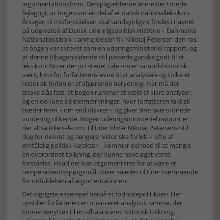
argumentationsform. Den pågældende anmelder troede
fejlagtigt, at bogen var en del af et dansk nationalleksikon.
Årsagen til misforståelsen skal sandsynligvis findes i navnet
på udgiveren af Dansk Udenrigspolitisk Historie – Danmarks
Nationalleksikon. I anmeldelsen fik Nikolaj Petersen den ros,
at bogen var skrevet som en udenrigsministeriel rapport, og
at denne tilbageholdende stil passede ganske godt til et
leksikon! Nu er der jo i stedet tale om et samtidshistorisk
værk, hvorfor forfatterens evne til at analysere og tolke et
historisk forløb er af afgørende betydning. Her må det
straks slås fast, at bogen rummer et væld af klare analyser,
og en del lune sidebemærkninger, hvor forfatteren faktisk
træder frem – om end diskret – og giver sine overordnede
vurdering til kende. Nogen udenrigsministeriel rapport er
der altså ikke tale om. Til tider bliver Nikolaj Petersens stil
dog for diskret og længere historiske forløb – ofte af
ømtålelig politisk karakter – kommer dermed til at mangle
en overordnet tolkning, der kunne have øget vores
forståelse. Hvad der kan argumenteres for at være et
temperamentsspørgsmål, bliver således til tider hæmmende
for udfoldelsen af argumentationen.
Det vigtigste eksempel herpå er fodnotepolitikken. Her
opstiller forfatteren en nuanceret analytisk ramme, der
kunne benyttes til en afbalanceret historisk tolkning.