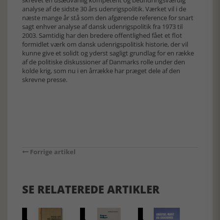
skrevet en usædvanlig kompetent og beundringsværdig
analyse af de sidste 30 års udenrigspolitik. Værket vil i de
næste mange år stå som den afgørende reference for snart
sagt enhver analyse af dansk udenrigspolitik fra 1973 til
2003. Samtidig har den bredere offentlighed fået et flot
formidlet værk om dansk udenrigspolitisk historie, der vil
kunne give et solidt og yderst sagligt grundlag for en række
af de politiske diskussioner af Danmarks rolle under den
kolde krig, som nu i en årrække har præget dele af den
skrevne presse.
Forrige artikel
SE RELATEREDE ARTIKLER