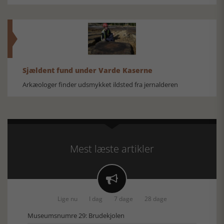
Sjældent fund under Varde Kaserne
Arkæologer finder udsmykket ildsted fra jernalderen
Mest læste artikler

Lige nu
I dag
7 dage
28 dage
Museumsnumre 29: Brudekjolen