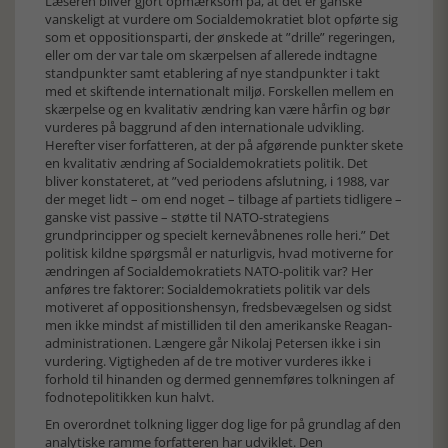
Læseren bliver gjort opmærksom på, at det er ganske
vanskeligt at vurdere om Socialdemokratiet blot opførte sig
som et oppositionsparti, der ønskede at ”drille” regeringen,
eller om der var tale om skærpelsen af allerede indtagne
standpunkter samt etablering af nye standpunkter i takt
med et skiftende internationalt miljø. Forskellen mellem en
skærpelse og en kvalitativ ændring kan være hårfin og bør
vurderes på baggrund af den internationale udvikling.
Herefter viser forfatteren, at der på afgørende punkter skete
en kvalitativ ændring af Socialdemokratiets politik. Det
bliver konstateret, at ”ved periodens afslutning, i 1988, var
der meget lidt – om end noget – tilbage af partiets tidligere –
ganske vist passive – støtte til NATO-strategiens
grundprincipper og specielt kernevåbnenes rolle heri.” Det
politisk kildne spørgsmål er naturligvis, hvad motiverne for
ændringen af Socialdemokratiets NATO-politik var? Her
anføres tre faktorer: Socialdemokratiets politik var dels
motiveret af oppositionshensyn, fredsbevægelsen og sidst
men ikke mindst af mistilliden til den amerikanske Reagan-
administrationen. Længere går Nikolaj Petersen ikke i sin
vurdering. Vigtigheden af de tre motiver vurderes ikke i
forhold til hinanden og dermed gennemføres tolkningen af
fodnotepolitikken kun halvt.
En overordnet tolkning ligger dog lige for på grundlag af den
analytiske ramme forfatteren har udviklet. Den