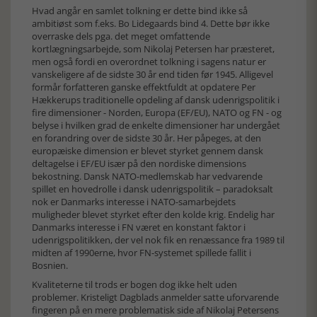
Hvad angår en samlet tolkning er dette bind ikke så
ambitiøst som f.eks. Bo Lidegaards bind 4. Dette bør ikke
overraske dels pga. det meget omfattende
kortlægningsarbejde, som Nikolaj Petersen har præsteret,
men også fordi en overordnet tolkning i sagens natur er
vanskeligere af de sidste 30 år end tiden før 1945. Alligevel
formår forfatteren ganske effektfuldt at opdatere Per
Hækkerups traditionelle opdeling af dansk udenrigspolitik i
fire dimensioner - Norden, Europa (EF/EU), NATO og FN - og
belyse i hvilken grad de enkelte dimensioner har undergået
en forandring over de sidste 30 år. Her påpeges, at den
europæiske dimension er blevet styrket gennem dansk
deltagelse i EF/EU især på den nordiske dimensions
bekostning. Dansk NATO-medlemskab har vedvarende
spillet en hovedrolle i dansk udenrigspolitik – paradoksalt
nok er Danmarks interesse i NATO-samarbejdets
muligheder blevet styrket efter den kolde krig. Endelig har
Danmarks interesse i FN været en konstant faktor i
udenrigspolitikken, der vel nok fik en renæssance fra 1989 til
midten af 1990erne, hvor FN-systemet spillede fallit i
Bosnien.
Kvaliteterne til trods er bogen dog ikke helt uden
problemer. Kristeligt Dagblads anmelder satte uforvarende
fingeren på en mere problematisk side af Nikolaj Petersens