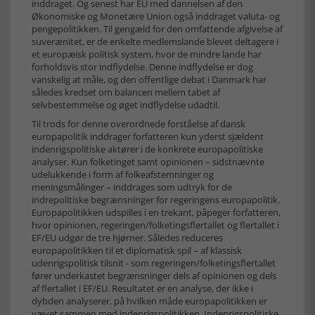
inddraget. Og senest har EU med dannelsen af den
Økonomiske og Monetære Union også inddraget valuta- og
pengepolitikken. Til gengæld for den omfattende afgivelse af
suverænitet, er de enkelte medlemslande blevet deltagere i
et europæisk politisk system, hvor de mindre lande har
forholdsvis stor indflydelse. Denne indflydelse er dog
vanskelig at måle, og den offentlige debat i Danmark har
således kredset om balancen mellem tabet af
selvbestemmelse og øget indflydelse udadtil.
Til trods for denne overordnede forståelse af dansk
europapolitik inddrager forfatteren kun yderst sjældent
indenrigspolitiske aktører i de konkrete europapolitiske
analyser. Kun folketinget samt opinionen – sidstnævnte
udelukkende i form af folkeafstemninger og
meningsmålinger – inddrages som udtryk for de
indrepolitiske begrænsninger for regeringens europapolitik.
Europapolitikken udspilles i en trekant, påpeger forfatteren,
hvor opinionen, regeringen/folketingsflertallet og flertallet i
EF/EU udgør de tre hjørner. Således reduceres
europapolitikken til et diplomatisk spil – af klassisk
udenrigspolitisk tilsnit - som regeringen/folketingsflertallet
fører underkastet begrænsninger dels af opinionen og dels
af flertallet i EF/EU. Resultatet er en analyse, der ikke i
dybden analyserer, på hvilken måde europapolitikken er
vævet sammen med indenrigspolitikken. Indenrigspolitiske