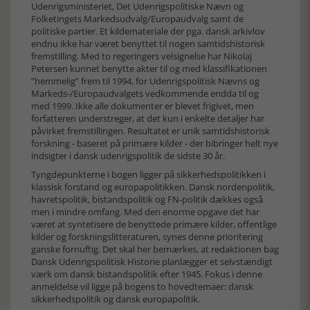
Udenrigsministeriet, Det Udenrigspolitiske Nævn og
Folketingets Markedsudvalg/Europaudvalg samt de
politiske partier. Et kildemateriale der pga. dansk arkivlov
endnu ikke har været benyttet til nogen samtidshistorisk
fremstilling. Med to regeringers velsignelse har Nikolaj
Petersen kunnet benytte akter til og med klassifikationen
”hemmelig” frem til 1994, for Udenrigspolitisk Nævns og
Markeds-/Europaudvalgets vedkommende endda til og
med 1999. Ikke alle dokumenter er blevet frigivet, men
forfatteren understreger, at det kun i enkelte detaljer har
påvirket fremstillingen. Resultatet er unik samtidshistorisk
forskning - baseret på primære kilder - der bibringer helt nye
indsigter i dansk udenrigspolitik de sidste 30 år.
Tyngdepunkterne i bogen ligger på sikkerhedspolitikken i
klassisk forstand og europapolitikken. Dansk nordenpolitik,
havretspolitik, bistandspolitik og FN-politik dækkes også
men i mindre omfang. Med den enorme opgave det har
været at syntetisere de benyttede primære kilder, offentlige
kilder og forskningslitteraturen, synes denne prioritering
ganske fornuftig. Det skal her bemærkes, at redaktionen bag
Dansk Udenrigspolitisk Historie planlægger et selvstændigt
værk om dansk bistandspolitik efter 1945. Fokus i denne
anmeldelse vil ligge på bogens to hovedtemaer: dansk
sikkerhedspolitik og dansk europapolitik.