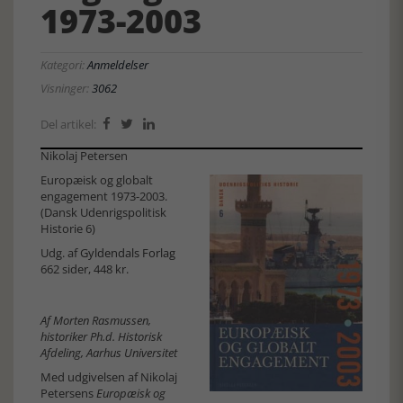
1973-2003
Kategori:
Anmeldelser
Visninger:
3062
Del artikel:



Nikolaj Petersen
Europæisk og globalt
engagement 1973-2003.
(Dansk Udenrigspolitisk
Historie 6)
Udg. af
Gyldendals Forlag
662 sider, 448 kr.
Af Morten Rasmussen,
historiker Ph.d. Historisk
Afdeling, Aarhus Universitet
Med udgivelsen af Nikolaj
Petersens
Europæisk og