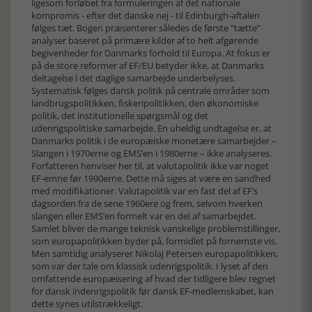
ligesom forløbet fra formuleringen af det nationale
kompromis - efter det danske nej - til Edinburgh-aftalen
følges tæt. Bogen præsenterer således de første ”tætte”
analyser baseret på primære kilder af to helt afgørende
begivenheder for Danmarks forhold til Europa. At fokus er
på de store reformer af EF/EU betyder ikke, at Danmarks
deltagelse i det daglige samarbejde underbelyses.
Systematisk følges dansk politik på centrale områder som
landbrugspolitikken, fiskeripolitikken, den økonomiske
politik, det institutionelle spørgsmål og det
udenrigspolitiske samarbejde. En uheldig undtagelse er, at
Danmarks politik i de europæiske monetære samarbejder –
Slangen i 1970erne og EMS’en i 1980erne – ikke analyseres.
Forfatteren henviser her til, at valutapolitik ikke var noget
EF-emne før 1990erne. Dette må siges at være en sandhed
med modifikationer. Valutapolitik var en fast del af EF’s
dagsorden fra de sene 1960ere og frem, selvom hverken
slangen eller EMS’en formelt var en del af samarbejdet.
Samlet bliver de mange teknisk vanskelige problemstillinger,
som europapolitikken byder på, formidlet på fornemste vis.
Men samtidig analyserer Nikolaj Petersen europapolitikken,
som var der tale om klassisk udenrigspolitik. I lyset af den
omfattende europæisering af hvad der tidligere blev regnet
for dansk indenrigspolitik før dansk EF-medlemskabet, kan
dette synes utilstrækkeligt.