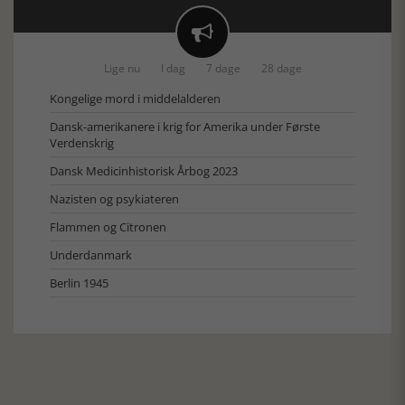

Lige nu
I dag
7 dage
28 dage
Kongelige mord i middelalderen
Dansk-amerikanere i krig for Amerika under Første
Verdenskrig
Dansk Medicinhistorisk Årbog 2023
Nazisten og psykiateren
Flammen og Citronen
Underdanmark
Berlin 1945