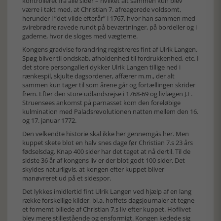
kontrolleret fra alle sider – hvilket alt sammen kun blev
værre i takt med, at Christian 7. afreagerede voldsomt,
herunder i ”det vilde efterår” i 1767, hvor han sammen med
svirebrødre ravede rundt på beværtninger, på bordeller og i
gaderne, hvor de sloges med vægterne.
Kongens gradvise forandring registreres fint af Ulrik Langen.
Spøg bliver til ondskab, afholdenhed til fordrukkenhed, etc. I
det store persongalleri dykker Ulrik Langen tillige ned i
rænkespil, skjulte dagsordener, affærer m.m., der alt
sammen kun tager til som årene går og fortællingen skrider
frem. Efter den store udlandsrejse i 1768-69 og livlægen J.F.
Struensees ankomst på parnasset kom den foreløbige
kulmination med Paladsrevolutionen natten mellem den 16.
og 17. januar 1772.
Den velkendte historie skal ikke her gennemgås her. Men
kuppet skete blot en halv snes dage før Christian 7.s 23 års
fødselsdag. Knap 400 sider har det taget at nå dertil. Til de
sidste 36 år af kongens liv er der blot godt 100 sider. Det
skyldes naturligvis, at kongen efter kuppet bliver
manøvreret ud på et sidespor.
Det lykkes imidlertid fint Ulrik Langen ved hjælp af en lang
række forskellige kilder, bl.a. hoffets dagsjournaler at tegne
et fornemt billede af Christian 7.s liv efter kuppet. Hoflivet
blev mere stillestående og ensformigt. Kongen kedede sig