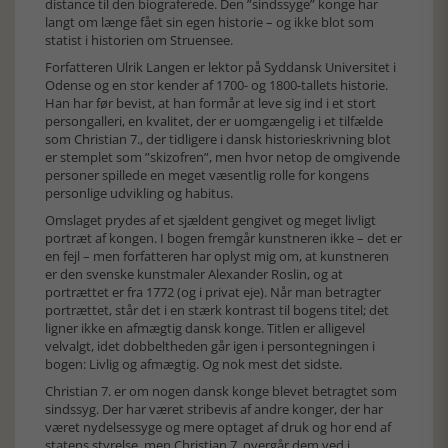
distance til den biograferede. Den ”sindssyge” konge har
langt om længe fået sin egen historie – og ikke blot som
statist i historien om Struensee.
Forfatteren Ulrik Langen er lektor på Syddansk Universitet i
Odense og en stor kender af 1700- og 1800-tallets historie.
Han har før bevist, at han formår at leve sig ind i et stort
persongalleri, en kvalitet, der er uomgængelig i et tilfælde
som Christian 7., der tidligere i dansk historieskrivning blot
er stemplet som ”skizofren”, men hvor netop de omgivende
personer spillede en meget væsentlig rolle for kongens
personlige udvikling og habitus.
Omslaget prydes af et sjældent gengivet og meget livligt
portræt af kongen. I bogen fremgår kunstneren ikke – det er
en fejl – men forfatteren har oplyst mig om, at kunstneren
er den svenske kunstmaler Alexander Roslin, og at
portrættet er fra 1772 (og i privat eje). Når man betragter
portrættet, står det i en stærk kontrast til bogens titel; det
ligner ikke en afmægtig dansk konge. Titlen er alligevel
velvalgt, idet dobbeltheden går igen i persontegningen i
bogen: Livlig og afmægtig. Og nok mest det sidste.
Christian 7. er om nogen dansk konge blevet betragtet som
sindssyg. Der har været stribevis af andre konger, der har
været nydelsessyge og mere optaget af druk og hor end af
statens styrelse, men Christian 7. overgår dem ved i