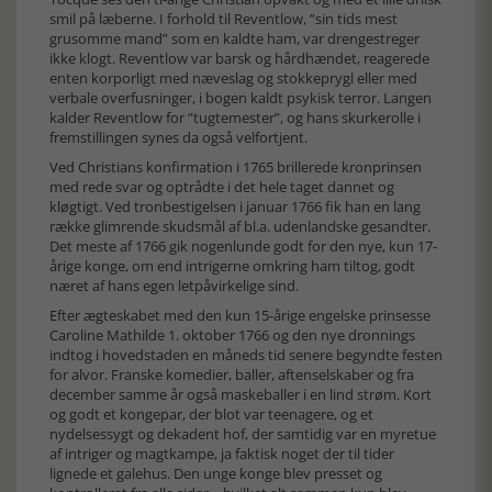
smil på læberne. I forhold til Reventlow, ”sin tids mest
grusomme mand” som en kaldte ham, var drengestreger
ikke klogt. Reventlow var barsk og hårdhændet, reagerede
enten korporligt med næveslag og stokkeprygl eller med
verbale overfusninger, i bogen kaldt psykisk terror. Langen
kalder Reventlow for ”tugtemester”, og hans skurkerolle i
fremstillingen synes da også velfortjent.
Ved Christians konfirmation i 1765 brillerede kronprinsen
med rede svar og optrådte i det hele taget dannet og
kløgtigt. Ved tronbestigelsen i januar 1766 fik han en lang
række glimrende skudsmål af bl.a. udenlandske gesandter.
Det meste af 1766 gik nogenlunde godt for den nye, kun 17-
årige konge, om end intrigerne omkring ham tiltog, godt
næret af hans egen letpåvirkelige sind.
Efter ægteskabet med den kun 15-årige engelske prinsesse
Caroline Mathilde 1. oktober 1766 og den nye dronnings
indtog i hovedstaden en måneds tid senere begyndte festen
for alvor. Franske komedier, baller, aftenselskaber og fra
december samme år også maskeballer i en lind strøm. Kort
og godt et kongepar, der blot var teenagere, og et
nydelsessygt og dekadent hof, der samtidig var en myretue
af intriger og magtkampe, ja faktisk noget der til tider
lignede et galehus. Den unge konge blev presset og