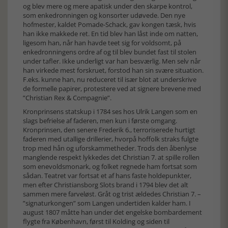
og blev mere og mere apatisk under den skarpe kontrol,
som enkedronningen og konsorter udøvede. Den nye
hofmester, kaldet Pomade-Schack, gav kongen tæsk, hvis
han ikke makkede ret. En tid blev han låst inde om natten,
ligesom han, når han havde teet sig for voldsomt, på
enkedronningens ordre af og til blev bundet fast til stolen
under tafler. Ikke underligt var han besværlig. Men selv når
han virkede mest forskruet, forstod han sin svære situation.
F.eks. kunne han, nu reduceret til især blot at underskrive
de formelle papirer, protestere ved at signere brevene med
”Christian Rex & Compagnie”.
Kronprinsens statskup i 1784 ses hos Ulrik Langen som en
slags befrielse af faderen, men kun i første omgang.
Kronprinsen, den senere Frederik 6., terroriserede hurtigt
faderen med utallige drillerier, hvorpå hoffolk straks fulgte
trop med hån og uforskammetheder. Trods den åbenlyse
manglende respekt lykkedes det Christian 7. at spille rollen
som enevoldsmonark, og folket regnede ham fortsat som
sådan. Teatret var fortsat et af hans faste holdepunkter,
men efter Christiansborg Slots brand i 1794 blev det alt
sammen mere farveløst. Gråt og trist ældedes Christian 7. –
”signaturkongen” som Langen undertiden kalder ham. I
august 1807 måtte han under det engelske bombardement
flygte fra København, først til Kolding og siden til