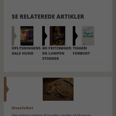
SE RELATEREDE ARTIKLER
OPLYSNINGENS
BO FRITZBØGER:
TIGGERI
GALE HUND
EN LUMPEN
FORBUDT
STODDER
Mosefolket
Den største samling af moselig i verden på Museum