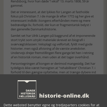
Rendsborg, hvor han døde ”i eksil” 13. marts 1808, 59 år
gammel.
Det er interessant, at det lykkes for Langen at fastholde
fokus på Christian 7. i de mange år efter 1772 og her give et
interessant indblik i kongens efterhånden mere og mere
bedrøvelige liv, forhold, der kun er fragmentarisk belyst i
den generelle Danmarkshistorie.
Samlet set har Ulrik Langen på baggrund af et imponerende
stort trykt som utrykt materiale skrevet en biografi i
sværvægtsklassen: Veloplagt og velfortalt, fyldt med gode
historier, men også afvisning af de værste anekdoter.
Undervejs drejer fremstillingen flere gange let hen i retning
af en historisk roman, men uden at det tager overhånd.
Persontegningen af kongen er derimod mangesidig. Det har
tydeligvis ikke været hensigten at ”rehabilitere” Christian 7. i
forhold til den gængse opfattelse, men at trænge dybere ind
under huden på kongen og de vilkår i hans samtid, der
prægede ham. Og skønt de åbenlyse skurke i historien, er
mere håndfaste vurderinger i vid udstrækning overladt til
læserne.
Christian var fra barnsben ekstremt presset af sine
omgivelser, hans opvækst var helt forfærdelig, præget af
bl.a. vold (og efter nutidige begreber: omsorgssvigt). Han var
Dette websted benytter egne og tredjeparters cookies for at