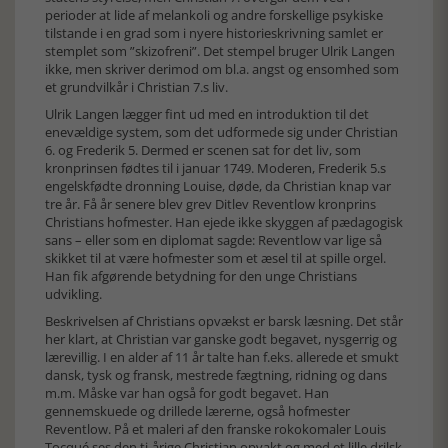
perioder at lide af melankoli og andre forskellige psykiske
tilstande i en grad som i nyere historieskrivning samlet er
stemplet som ”skizofreni”. Det stempel bruger Ulrik Langen
ikke, men skriver derimod om bl.a. angst og ensomhed som
et grundvilkår i Christian 7.s liv.
Ulrik Langen lægger fint ud med en introduktion til det
enevældige system, som det udformede sig under Christian
6. og Frederik 5. Dermed er scenen sat for det liv, som
kronprinsen fødtes til i januar 1749. Moderen, Frederik 5.s
engelskfødte dronning Louise, døde, da Christian knap var
tre år. Få år senere blev grev Ditlev Reventlow kronprins
Christians hofmester. Han ejede ikke skyggen af pædagogisk
sans – eller som en diplomat sagde: Reventlow var lige så
skikket til at være hofmester som et æsel til at spille orgel.
Han fik afgørende betydning for den unge Christians
udvikling.
Beskrivelsen af Christians opvækst er barsk læsning. Det står
her klart, at Christian var ganske godt begavet, nysgerrig og
lærevillig. I en alder af 11 år talte han f.eks. allerede et smukt
dansk, tysk og fransk, mestrede fægtning, ridning og dans
m.m. Måske var han også for godt begavet. Han
gennemskuede og drillede lærerne, også hofmester
Reventlow. På et maleri af den franske rokokomaler Louis
Tocqué ses den ti-årige Christian opvakt og med et lille drilsk