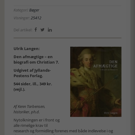
Kategori:
Bøger
Visninger:
25412
Del artikel:



Ulrik Langen:
Den afmægtige – en
biografi om Christian 7.
Udgivet af Jyllands-
Postens Forlag.
544 sider, ill., 349 kr.
(vejl.).
Af Kenn Tarbensen,
historiker, ph.d.
Nytolkningen er i front og
alle rimelige krav til
research og formidling forenes med både indlevelse i og