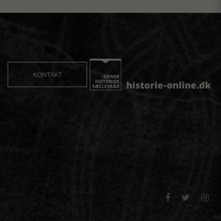
KONTAKT


