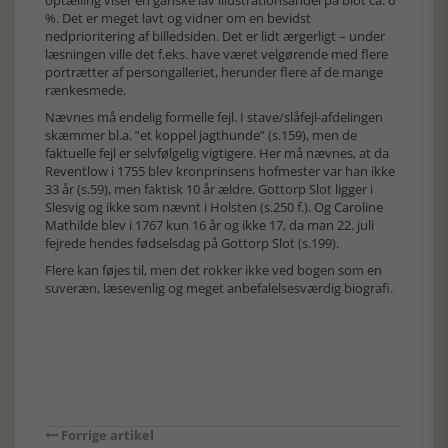
optælling viser en ganske lav illustrationsandel på blot ca. 6
%. Det er meget lavt og vidner om en bevidst
nedprioritering af billedsiden. Det er lidt ærgerligt – under
læsningen ville det f.eks. have været velgørende med flere
portrætter af persongalleriet, herunder flere af de mange
rænkesmede.
Nævnes må endelig formelle fejl. I stave/slåfejl-afdelingen
skæmmer bl.a. ”et koppel jagthunde” (s.159), men de
faktuelle fejl er selvfølgelig vigtigere. Her må nævnes, at da
Reventlow i 1755 blev kronprinsens hofmester var han ikke
33 år (s.59), men faktisk 10 år ældre. Gottorp Slot ligger i
Slesvig og ikke som nævnt i Holsten (s.250 f.). Og Caroline
Mathilde blev i 1767 kun 16 år og ikke 17, da man 22. juli
fejrede hendes fødselsdag på Gottorp Slot (s.199).
Flere kan føjes til, men det rokker ikke ved bogen som en
suveræn, læsevenlig og meget anbefalelsesværdig biografi.
Forrige artikel