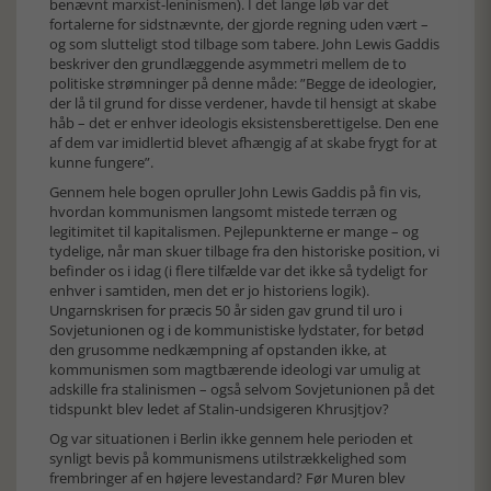
benævnt marxist-leninismen). I det lange løb var det
fortalerne for sidstnævnte, der gjorde regning uden vært –
og som slutteligt stod tilbage som tabere. John Lewis Gaddis
beskriver den grundlæggende asymmetri mellem de to
politiske strømninger på denne måde: ”Begge de ideologier,
der lå til grund for disse verdener, havde til hensigt at skabe
håb – det er enhver ideologis eksistensberettigelse. Den ene
af dem var imidlertid blevet afhængig af at skabe frygt for at
kunne fungere”.
Gennem hele bogen opruller John Lewis Gaddis på fin vis,
hvordan kommunismen langsomt mistede terræn og
legitimitet til kapitalismen. Pejlepunkterne er mange – og
tydelige, når man skuer tilbage fra den historiske position, vi
befinder os i idag (i flere tilfælde var det ikke så tydeligt for
enhver i samtiden, men det er jo historiens logik).
Ungarnskrisen for præcis 50 år siden gav grund til uro i
Sovjetunionen og i de kommunistiske lydstater, for betød
den grusomme nedkæmpning af opstanden ikke, at
kommunismen som magtbærende ideologi var umulig at
adskille fra stalinismen – også selvom Sovjetunionen på det
tidspunkt blev ledet af Stalin-undsigeren Khrusjtjov?
Og var situationen i Berlin ikke gennem hele perioden et
synligt bevis på kommunismens utilstrækkelighed som
frembringer af en højere levestandard? Før Muren blev