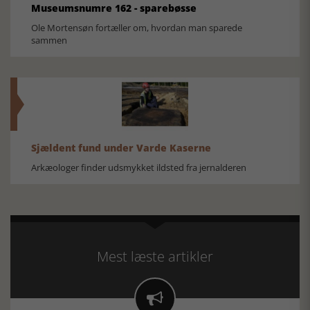
Museumsnumre 162 - sparebøsse
Ole Mortensøn fortæller om, hvordan man sparede
sammen
Sjældent fund under Varde Kaserne
Arkæologer finder udsmykket ildsted fra jernalderen
Mest læste artikler
