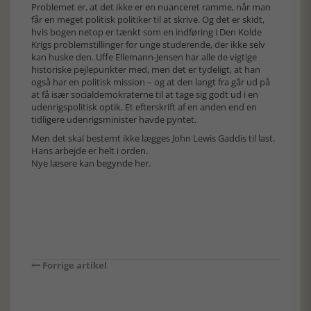
Problemet er, at det ikke er en nuanceret ramme, når man
får en meget politisk politiker til at skrive. Og det er skidt,
hvis bogen netop er tænkt som en indføring i Den Kolde
Krigs problemstillinger for unge studerende, der ikke selv
kan huske den. Uffe Ellemann-Jensen har alle de vigtige
historiske pejlepunkter med, men det er tydeligt, at han
også har en politisk mission – og at den langt fra går ud på
at få især socialdemokraterne til at tage sig godt ud i en
udenrigspolitisk optik. Et efterskrift af en anden end en
tidligere udenrigsminister havde pyntet.
Men det skal bestemt ikke lægges John Lewis Gaddis til last.
Hans arbejde er helt i orden.
Nye læsere kan begynde her.
Forrige artikel