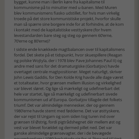
bygget, kunne man i Berlin køre fra kapitalisme til
kommunisme på to minutter med u-banen. Med Muren
blev kommunismens fiasko udstillet, for hvis man virkelig
troede på det store kommunistiske projekt, hvorfor skulle
man så spærre sine borgere inde for at forhindre, at de kom
i kontakt med de kapitalistiske vesttyskere (for hvem
levestandarden bare steg og steg op gennem 60’erne,
70’erne og 80’erne)?
I sidste ende knækkede magtbalancen over til kapitalismens
fordel. Det skete på et tidspunkt, hvor skuespillere (Reagan
og polske Wojtyla, der i 1978 blev Pave Johannes Paul II) og
andre med sans for det dramaturgiske (Gorbatjov) havde
overtaget centrale magtpositioner. Meget naturligt, skriver
John Lewis Gaddis, for Den Kolde Krig havde alle dage været
et totalteater, hvor grænsen mellem illusion og virkelighed
var blevet sløret. Og lige så mærkeligt og udefinerbart det
hele var startet, lige så mærkeligt og udefinerbart sivede
kommunismen ud af Europa. Gorbatjov tillagde det folkets
triumf. Det var almindelige mennesker, der op gennem
1980’erne havde stemt med fødderne. Det var østtyskere,
der var rejst til Ungarn og som siden tog turen ind over
grænsen til Østrig, fordi pigtrådshegnet dér mellem øst og
vest var blevet forældet og dermed pillet ned. Det var
ganske almindelige grænsevagter, der i de bevægede
novemberdage i 1989 besluttede sig for at åbne ind til Vest-