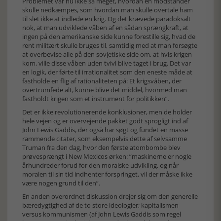
Problemet var nu ikke så meget, hvordan en modstander
skulle nedkæmpes, som hvordan man skulle overtale ham
til slet ikke at indlede en krig. Og det krævede paradoksalt
nok, at man udviklede våben af en sådan sprængkraft, at
ingen på den amerikanske side kunne forestille sig, hvad de
rent militært skulle bruges til, samtidig med at man forsøgte
at overbevise alle på den sovjetiske side om, at hvis krigen
kom, ville disse våben uden tvivl blive taget i brug. Det var
en logik, der førte til irrationalitet som den eneste måde at
fastholde en flig af rationaliteten på: Et krigsvåben, der
overtrumfede alt, kunne blive det middel, hvormed man
fastholdt krigen som et instrument for politikken”.
Det er ikke revolutionerende konklusioner, men de holder
hele vejen og er overvejende pakket godt sprogligt ind af
John Lewis Gaddis, der også har søgt og fundet en masse
rammende citater, som eksempelvis dette af selvsamme
Truman fra den dag, hvor den første atombombe blev
prøvesprængt i New Mexicos ørken: ”maskinerne er nogle
århundreder forud for den moralske udvikling, og når
moralen til sin tid indhenter forspringet, vil der måske ikke
være nogen grund til den”.
En anden overordnet diskussion drejer sig om den generelle
bæredygtighed af de to store ideologier; kapitalismen
versus kommunismen (af John Lewis Gaddis som regel