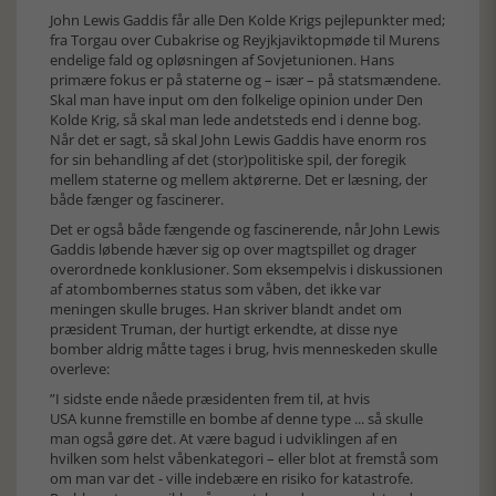
John Lewis Gaddis får alle Den Kolde Krigs pejlepunkter med;
fra Torgau over Cubakrise og Reyjkjaviktopmøde til Murens
endelige fald og opløsningen af Sovjetunionen. Hans
primære fokus er på staterne og – især – på statsmændene.
Skal man have input om den folkelige opinion under Den
Kolde Krig, så skal man lede andetsteds end i denne bog.
Når det er sagt, så skal John Lewis Gaddis have enorm ros
for sin behandling af det (stor)politiske spil, der foregik
mellem staterne og mellem aktørerne. Det er læsning, der
både fænger og fascinerer.
Det er også både fængende og fascinerende, når John Lewis
Gaddis løbende hæver sig op over magtspillet og drager
overordnede konklusioner. Som eksempelvis i diskussionen
af atombombernes status som våben, det ikke var
meningen skulle bruges. Han skriver blandt andet om
præsident Truman, der hurtigt erkendte, at disse nye
bomber aldrig måtte tages i brug, hvis menneskeden skulle
overleve:
”I sidste ende nåede præsidenten frem til, at hvis
USA kunne fremstille en bombe af denne type ... så skulle
man også gøre det. At være bagud i udviklingen af en
hvilken som helst våbenkategori – eller blot at fremstå som
om man var det - ville indebære en risiko for katastrofe.