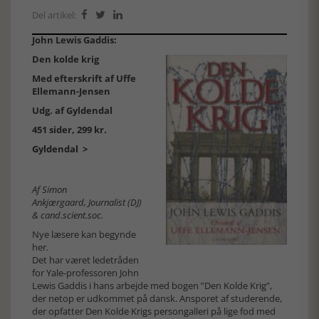
Del artikel:



John Lewis Gaddis:
Den kolde krig
Med efterskrift af Uffe
Ellemann-Jensen
Udg. af Gyldendal
451 sider, 299 kr.
Gyldendal >
Af Simon
Ankjærgaard, Journalist (DJ)
& cand.scient.soc.
Nye læsere kan begynde
her.
Det har været ledetråden
for Yale-professoren John
Lewis Gaddis i hans arbejde med bogen ”Den Kolde Krig”,
der netop er udkommet på dansk. Ansporet af studerende,
der opfatter Den Kolde Krigs persongalleri på lige fod med