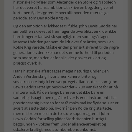
historiske koryfæer som Alexander den Store og Napoleon
har det været hans ambition at skrive en bog, der giver et
kort, men fyldestgørende overblik over den mærkelige
periode, som Den Kolde Krig var.
Og den ambition er lykkedes til fulde. John Lewis Gaddis har
simpelthen skrevet et fremragende overbliksværk, der ikke
bare fungerer fantastisk sprogligt, men som også tager
læserne i hånden gennem de lidt over fire årtier, som Den
Kolde Krig varede. Måske er den primært skrevet til de yngre
generationer, der ikke har det samme forhold til perioden
som andre, men den er for alle, der ønsker et klart og
præcist overblik.
Hans historiske afsæt tages meget naturligt under Den
Anden Verdenskrig, hvor amerikanere, briter og
sovjetrussere indgik i en særpræget alliance, der – som John
Lewis Gaddis retteligt beskriver det – kun var skabt for at nå
militære mål. På den lange bane var det ikke bare en
samarbejdspagt, men også for hver især et instrument til at
positionere sig i verden for at få maksimal indflydelse. Det er
svært at sætte dato på, hvornår Den Kolde Krig startede,
men mistroen mellem de to store supermagter – i John
Lewis Gaddis’ fortælling glider Storbritannien hurtigt i
baggrunden – vokser frem under alliance-arbejdet og
eskalerer kraftigt med atombombens ankomst.