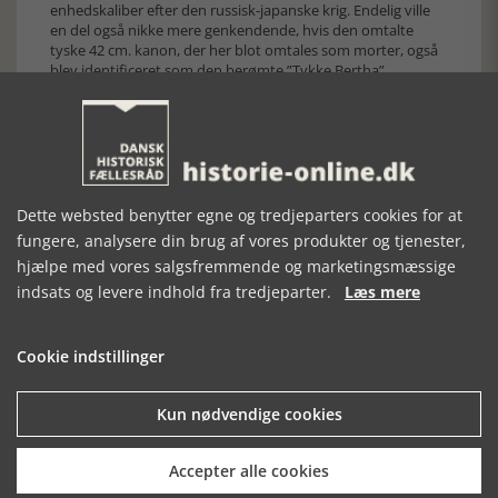
enhedskaliber efter den russisk-japanske krig. Endelig ville
en del også nikke mere genkendende, hvis den omtalte
tyske 42 cm. kanon, der her blot omtales som morter, også
blev identificeret som den berømte ”Tykke Bertha”.
Dette være dog i det samlede hele dog at betragte som
skønhedspletter.
Med alt det skrevne og dette sidste afsnit in mente vil jeg
konkludere, at læsere med forkærlighed for Buk-Swienty
m.fl., i selskab med denne bog i høj grad kan forvente sig
både spændende timer og en solidt formidlet historisk
Dette websted benytter egne og tredjeparters cookies for at
oplevelse på et hidtil relativt sparsomt beskrevet felt af
fungere, analysere din brug af vores produkter og tjenester,
søkrigshistorien.
hjælpe med vores salgsfremmende og marketingsmæssige
[Historie-onlione.dk, den 11. marts 2026]
indsats og levere indhold fra tredjeparter.
Læs mere
Cookie indstillinger
Kun nødvendige cookies
Forrige artikel
Accepter alle cookies