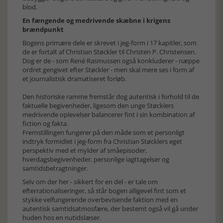
blod.
En fængende og medrivende skæbne i krigens
brændpunkt
Bogens primære dele er skrevet i jeg-form i 17 kapitler, som
de er fortalt af Christian Støckler til Christen P. Christensen.
Dog er de - som René Rasmussen også konkluderer - næppe
ordret gengivet efter Støckler - men skal mere ses i form af
et journalistisk dramatiseret forløb.
Den historiske ramme fremstår dog autentisk i forhold til de
faktuelle begivenheder, ligesom den unge Støcklers
medrivende oplevelser balancerer fint i sin kombination af
fiction og fakta.
Fremstillingen fungerer på den måde som et personligt
indtryk formidlet i jeg-form fra Christian Støcklers eget
perspektiv med et mylder af småepisoder,
hverdagsbegivenheder, personlige iagttagelser og
samtidsbetragtninger.
Selv om der her - sikkert for en del - er tale om
efterrationaliseringer, så står bogen alligevel fint som et
stykke velfungerende overbevisende faktion med en
autentisk samtidsatmosfære, der bestemt også vil gå under
huden hos en nutidslæser.