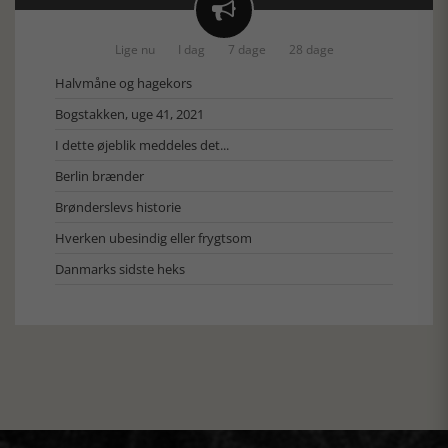

Lige nu
I dag
7 dage
28 dage
Halvmåne og hagekors
Bogstakken, uge 41, 2021
I dette øjeblik meddeles det...
Berlin brænder
Brønderslevs historie
Hverken ubesindig eller frygtsom
Danmarks sidste heks