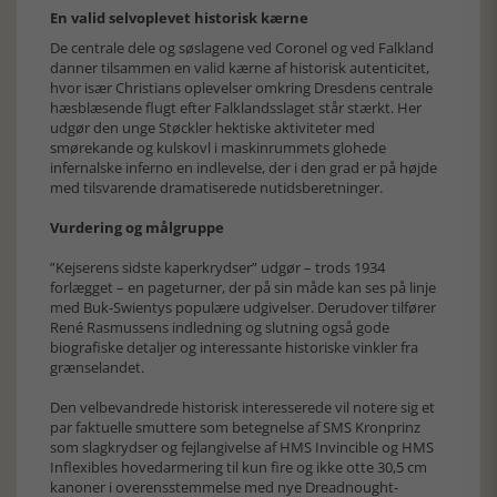
En valid selvoplevet historisk kærne
De centrale dele og søslagene ved Coronel og ved Falkland
danner tilsammen en valid kærne af historisk autenticitet,
hvor især Christians oplevelser omkring Dresdens centrale
hæsblæsende flugt efter Falklandsslaget står stærkt. Her
udgør den unge Støckler hektiske aktiviteter med
smørekande og kulskovl i maskinrummets glohede
infernalske inferno en indlevelse, der i den grad er på højde
med tilsvarende dramatiserede nutidsberetninger.
Vurdering og målgruppe
”Kejserens sidste kaperkrydser” udgør – trods 1934
forlægget – en pageturner, der på sin måde kan ses på linje
med Buk-Swientys populære udgivelser. Derudover tilfører
René Rasmussens indledning og slutning også gode
biografiske detaljer og interessante historiske vinkler fra
grænselandet.
Den velbevandrede historisk interesserede vil notere sig et
par faktuelle smuttere som betegnelse af SMS Kronprinz
som slagkrydser og fejlangivelse af HMS Invincible og HMS
Inflexibles hovedarmering til kun fire og ikke otte 30,5 cm
kanoner i overensstemmelse med nye Dreadnought-