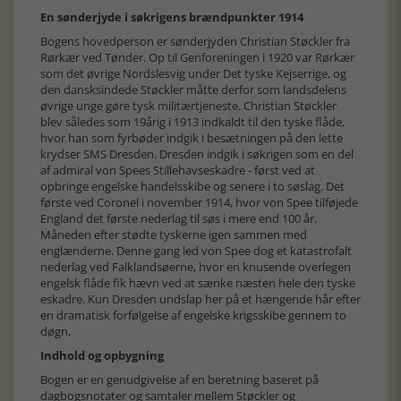
En sønderjyde i søkrigens brændpunkter 1914
Bogens hovedperson er sønderjyden Christian Støckler fra
Rørkær ved Tønder. Op til Genforeningen i 1920 var Rørkær
som det øvrige Nordslesvig under Det tyske Kejserrige, og
den dansksindede Støckler måtte derfor som landsdelens
øvrige unge gøre tysk militærtjeneste. Christian Støckler
blev således som 19årig i 1913 indkaldt til den tyske flåde,
hvor han som fyrbøder indgik i besætningen på den lette
krydser SMS Dresden. Dresden indgik i søkrigen som en del
af admiral von Spees Stillehavseskadre - først ved at
opbringe engelske handelsskibe og senere i to søslag. Det
første ved Coronel i november 1914, hvor von Spee tilføjede
England det første nederlag til søs i mere end 100 år.
Måneden efter stødte tyskerne igen sammen med
englænderne. Denne gang led von Spee dog et katastrofalt
nederlag ved Falklandsøerne, hvor en knusende overlegen
engelsk flåde fik hævn ved at sænke næsten hele den tyske
eskadre. Kun Dresden undslap her på et hængende hår efter
en dramatisk forfølgelse af engelske krigsskibe gennem to
døgn.
Indhold og opbygning
Bogen er en genudgivelse af en beretning baseret på
dagbogsnotater og samtaler mellem Støckler og