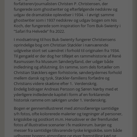
forfatteren/journalisten Christen P. Christensen, der
fungerede som ghostwriter og efterfølgende nedskrev og
udgav de dramatiske oplevelser i 1934. - I øvrigt samme
ghostwriter som i 1937 nedskrev og udgav bogen om Nis
Koch, der fungerede som inspiration for Tom Buk-Swienty i
”Safari fra Helvede” fra 2022.
I modsætning til hos Buk-Swienty fungerer Christensens
oprindelige bog om Christian Støckler i nærværende
udgivelse stort set uændret i forhold til originalen fra 1934.
Til gengæld er der dog her tilføjet en rammehistorie af René
Rasmussen fra Museum Sønderjylland, der udgør både
indledning og afslutning. En ramme, som dels fortæller om
Christian Støcklers egen forhistorie, sønderjydernes forhold
mellem dansk og tysk, Støckler-familiens forfædre og
Christians videre skæbne efter 1. Verdenskrig.
Endelig bidrager Andreas Persson og Søren Nørby med et
yderligere indledende kapitel i form af en forklarende
historisk ramme om søkrigen under 1. Verdenskrig.
Bogen er gennemillustreret med atmosfærerige samtidige
s/h fotos, ofte kolorerede malerier og tegninger af personer,
krigsskibe og postkort m.m. Herudover er der fremfundet
fotos af illustrative scenarier i fx maskinrum. banjer og
messer fra samtidige tilsvarende tyske krigsskibe, som både
udbygger bogens atmosfære og giver fremstilling kød og