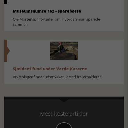
Museumsnumre 162 - sparebøsse
Ole Mortensøn fortæller om, hvordan man sparede
sammen
Sjældent fund under Varde Kaserne
Arkæologer finder udsmykket ildsted fra jernalderen
Mest læste artikler