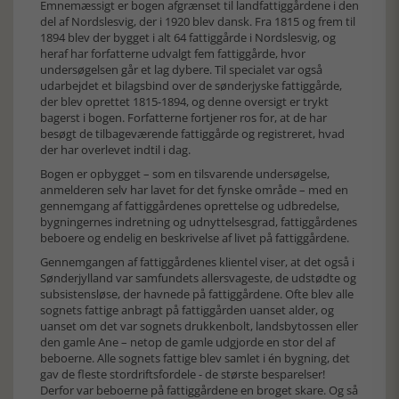
Emnemæssigt er bogen afgrænset til landfattiggårdene i den
del af Nordslesvig, der i 1920 blev dansk. Fra 1815 og frem til
1894 blev der bygget i alt 64 fattiggårde i Nordslesvig, og
heraf har forfatterne udvalgt fem fattiggårde, hvor
undersøgelsen går et lag dybere. Til specialet var også
udarbejdet et bilagsbind over de sønderjyske fattiggårde,
der blev oprettet 1815-1894, og denne oversigt er trykt
bagerst i bogen. Forfatterne fortjener ros for, at de har
besøgt de tilbageværende fattiggårde og registreret, hvad
der har overlevet indtil i dag.
Bogen er opbygget – som en tilsvarende undersøgelse,
anmelderen selv har lavet for det fynske område – med en
gennemgang af fattiggårdenes oprettelse og udbredelse,
bygningernes indretning og udnyttelsesgrad, fattiggårdenes
beboere og endelig en beskrivelse af livet på fattiggårdene.
Gennemgangen af fattiggårdenes klientel viser, at det også i
Sønderjylland var samfundets allersvageste, de udstødte og
subsistensløse, der havnede på fattiggårdene. Ofte blev alle
sognets fattige anbragt på fattiggården uanset alder, og
uanset om det var sognets drukkenbolt, landsbytossen eller
den gamle Ane – netop de gamle udgjorde en stor del af
beboerne. Alle sognets fattige blev samlet i én bygning, det
gav de fleste stordriftsfordele - de største besparelser!
Derfor var beboerne på fattiggårdene en broget skare. Og så