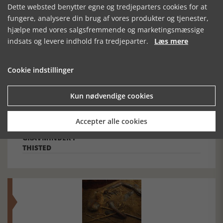
Dette websted benytter egne og tredjeparters cookies for at
fungere, analysere din brug af vores produkter og tjenester,
hjælpe med vores salgsfremmende og marketingsmæssige
indsats og levere indhold fra tredjeparter.
Læs mere
LIVETS SPEJL -
AMAGER.
PIGTRÅD, POP
VANDRINGER PÅ
BØNDER,
OG
ASMINDERØD,
SØFOLK,
STRØMPEBALLER
Cookie indstillinger
GRØNHOLT OG
EGNSDRAGT
PÅ LANGELAND
HUMLEBÆK
Kun nødvendige cookies
KIRKEGÅRDE
DET SIDSTE
HVILESTED -
Accepter alle cookies
KIRKEGÅRDE OG
GRAVMINDER I
THISTED