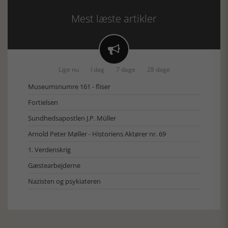
Mest læste artikler

Lige nu
I dag
7 dage
28 dage
Museumsnumre 161 - fliser
Fortielsen
Sundhedsapostlen J.P. Müller
Arnold Peter Møller - Historiens Aktører nr. 69
1. Verdenskrig
Gæstearbejderne
Nazisten og psykiateren