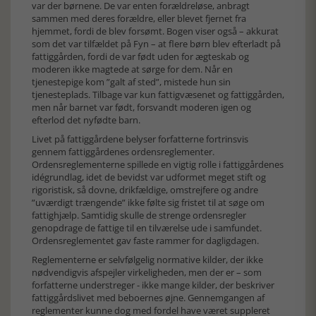
var der børnene. De var enten forældreløse, anbragt
sammen med deres forældre, eller blevet fjernet fra
hjemmet, fordi de blev forsømt. Bogen viser også – akkurat
som det var tilfældet på Fyn – at flere børn blev efterladt på
fattiggården, fordi de var født uden for ægteskab og
moderen ikke magtede at sørge for dem. Når en
tjenestepige kom ”galt af sted”, mistede hun sin
tjenesteplads. Tilbage var kun fattigvæsenet og fattiggården,
men når barnet var født, forsvandt moderen igen og
efterlod det nyfødte barn.
Livet på fattiggårdene belyser forfatterne fortrinsvis
gennem fattiggårdenes ordensreglementer.
Ordensreglementerne spillede en vigtig rolle i fattiggårdenes
idégrundlag, idet de bevidst var udformet meget stift og
rigoristisk, så dovne, drikfældige, omstrejfere og andre
”uværdigt trængende” ikke følte sig fristet til at søge om
fattighjælp. Samtidig skulle de strenge ordensregler
genopdrage de fattige til en tilværelse ude i samfundet.
Ordensreglementet gav faste rammer for dagligdagen.
Reglementerne er selvfølgelig normative kilder, der ikke
nødvendigvis afspejler virkeligheden, men der er – som
forfatterne understreger - ikke mange kilder, der beskriver
fattiggårdslivet med beboernes øjne. Gennemgangen af
reglementer kunne dog med fordel have været suppleret