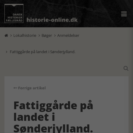
Lokalhistorie
Bøger
Anmeldelser



Fattiggårde på landet i Sønderjylland.


Forrige artikel
Fattiggårde på
landet i
Sønderjylland.