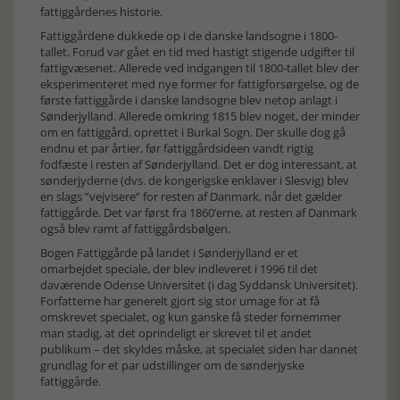
fattiggårdenes historie.
Fattiggårdene dukkede op i de danske landsogne i 1800-
tallet. Forud var gået en tid med hastigt stigende udgifter til
fattigvæsenet. Allerede ved indgangen til 1800-tallet blev der
eksperimenteret med nye former for fattigforsørgelse, og de
første fattiggårde i danske landsogne blev netop anlagt i
Sønderjylland. Allerede omkring 1815 blev noget, der minder
om en fattiggård, oprettet i Burkal Sogn. Der skulle dog gå
endnu et par årtier, før fattiggårdsideen vandt rigtig
fodfæste i resten af Sønderjylland. Det er dog interessant, at
sønderjyderne (dvs. de kongerigske enklaver i Slesvig) blev
en slags ”vejvisere” for resten af Danmark, når det gælder
fattiggårde. Det var først fra 1860’erne, at resten af Danmark
også blev ramt af fattiggårdsbølgen.
Bogen Fattiggårde på landet i Sønderjylland er et
omarbejdet speciale, der blev indleveret i 1996 til det
daværende Odense Universitet (i dag Syddansk Universitet).
Forfatterne har generelt gjort sig stor umage for at få
omskrevet specialet, og kun ganske få steder fornemmer
man stadig, at det oprindeligt er skrevet til et andet
publikum – det skyldes måske, at specialet siden har dannet
grundlag for et par udstillinger om de sønderjyske
fattiggårde.