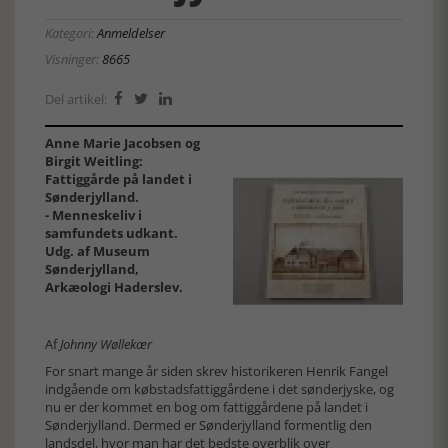
Kategori:
Anmeldelser
Visninger:
8665
Del artikel:



Anne Marie Jacobsen og
Birgit Weitling:
Fattiggårde på landet i
Sønderjylland.
- Menneskeliv i
samfundets udkant.
Udg. af Museum
Sønderjylland,
Arkæologi Haderslev.
Af
Johnny Wøllekær
For snart mange år siden skrev historikeren Henrik Fangel
indgående om købstadsfattiggårdene i det sønderjyske, og
nu er der kommet en bog om fattiggårdene på landet i
Sønderjylland. Dermed er Sønderjylland formentlig den
landsdel, hvor man har det bedste overblik over