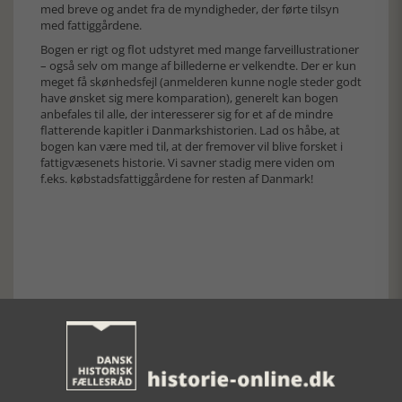
med breve og andet fra de myndigheder, der førte tilsyn
med fattiggårdene.
Bogen er rigt og flot udstyret med mange farveillustrationer
– også selv om mange af billederne er velkendte. Der er kun
meget få skønhedsfejl (anmelderen kunne nogle steder godt
have ønsket sig mere komparation), generelt kan bogen
anbefales til alle, der interesserer sig for et af de mindre
flatterende kapitler i Danmarkshistorien. Lad os håbe, at
bogen kan være med til, at der fremover vil blive forsket i
fattigvæsenets historie. Vi savner stadig mere viden om
f.eks. købstadsfattiggårdene for resten af Danmark!
Forrige artikel
SE RELATEREDE ARTIKLER