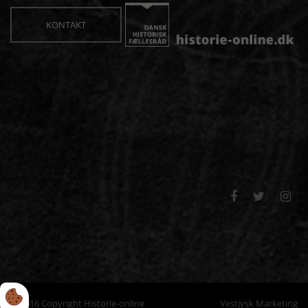
KONTAKT



© 2016 Copyright Historie-online
Vestjysk Marketing