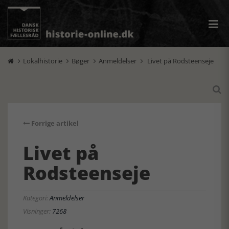
Lokalhistorie
Bøger
Anmeldelser
Livet på Rodsteenseje





Forrige artikel
Livet på
Rodsteenseje
Kategori:
Anmeldelser
Visninger:
7268