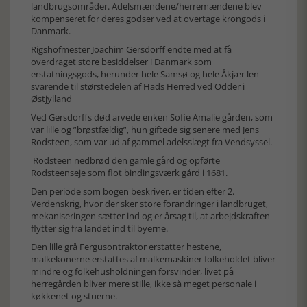
landbrugsområder. Adelsmændene/herremændene blev
kompenseret for deres godser ved at overtage krongods i
Danmark.
Rigshofmester Joachim Gersdorff endte med at få
overdraget store besiddelser i Danmark som
erstatningsgods, herunder hele Samsø og hele Åkjær len
svarende til størstedelen af Hads Herred ved Odder i
Østjylland
Ved Gersdorffs død arvede enken Sofie Amalie gården, som
var lille og ”brøstfældig”, hun giftede sig senere med Jens
Rodsteen, som var ud af gammel adelsslægt fra Vendsyssel.
Rodsteen nedbrød den gamle gård og opførte
Rodsteenseje som flot bindingsværk gård i 1681.
Den periode som bogen beskriver, er tiden efter 2.
Verdenskrig, hvor der sker store forandringer i landbruget,
mekaniseringen sætter ind og er årsag til, at arbejdskraften
flytter sig fra landet ind til byerne.
Den lille grå Fergusontraktor erstatter hestene,
malkekonerne erstattes af malkemaskiner folkeholdet bliver
mindre og folkehusholdningen forsvinder, livet på
herregården bliver mere stille, ikke så meget personale i
køkkenet og stuerne.