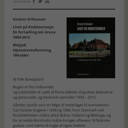
Del artikel:



Kirsten Eriknauer
Livet på Rodsteenseje.
En fortælling om årene
1954-2012
Østjysk
Hjemstavnsforening.
184 sider
Af Palle Bundgaard
Bogen er flot indbundet
og indeholder et væld af flotte billeder af godset, beboerne
og personalet, og beskriver perioden 1954 – 2012.
Gården opstår som en følge af nederlaget til svenskerne i
Carl Gustav-krigene i 1658 og 1660, hvor Danmark ved
Roskildefreden måtte afstå Skåne, Halland og Blekinge, og
for at redde Bornholm måtte kongen aflevere 18 Skånske
godser, som hørte til nogle af rigets bedste