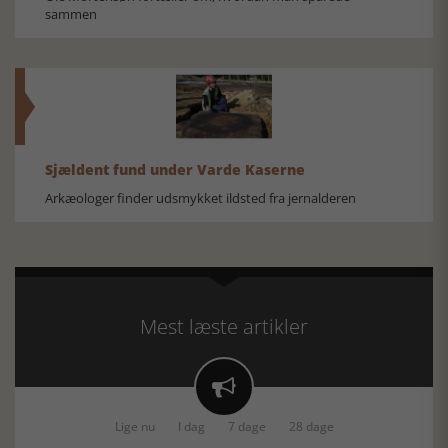
sammen
Sjældent fund under Varde Kaserne
Arkæologer finder udsmykket ildsted fra jernalderen
Mest læste artikler

Lige nu
I dag
7 dage
28 dage