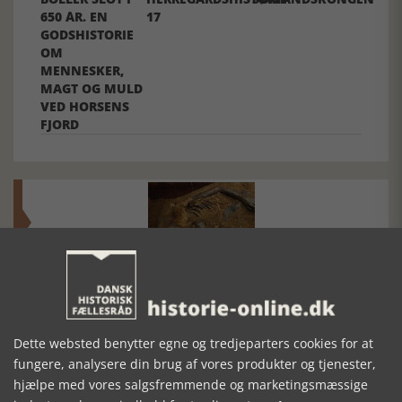
650 ÅR. EN
17
GODSHISTORIE
OM
MENNESKER,
MAGT OG MULD
VED HORSENS
FJORD
Mosefolket
Den største samling af moselig i verden på Museum
Silkeborg Hovedgården
Dette websted benytter egne og tredjeparters cookies for at
fungere, analysere din brug af vores produkter og tjenester,
hjælpe med vores salgsfremmende og marketingsmæssige