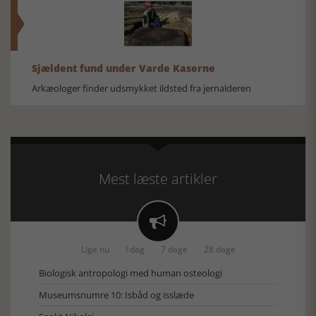
Sjældent fund under Varde Kaserne
Arkæologer finder udsmykket ildsted fra jernalderen
Mest læste artikler

Lige nu
I dag
7 dage
28 dage
Biologisk antropologi med human osteologi
Museumsnumre 10: Isbåd og isslæde