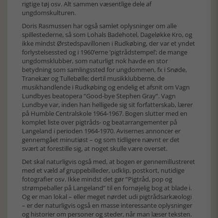
rigtige tøj osv. Alt sammen væsentlige dele af
ungdomskulturen.
Doris Rasmussen har også samlet oplysninger om alle
spillestederne, så som Lohals Badehotel, Dageløkke Kro, og
ikke mindst Ørstedspavillonen i Rudkøbing, der var et yndet
forlystelsessted og i 1960’erne ’pigtrådstempel’; de mange
ungdomsklubber, som naturligt nok havde en stor
betydning som samlingssted for ungdommen, fx i Snøde,
Tranekær og Tullebølle; dertil musikklubberne, de
musikhandlende i Rudkøbing og endelig et afsnit om Vagn
Lundbyes beatopera ”Good-bye Stephen Gray”. Vagn
Lundbye var, inden han helligede sig sit forfatterskab, lærer
på Humble Centralskole 1964-1967. Bogen slutter med en
komplet liste over pigtråds- og beatarrangementer på
Langeland i perioden 1964-1970. Avisernes annoncer er
gennemgået minutiøst – og som tidligere nævnt er det
svært at forestille sig, at noget skulle være overset.
Det skal naturligvis også med, at bogen er gennemillustreret
med et væld af gruppebilleder, udklip, postkort, nutidige
fotografier osv. Ikke mindst det gør ”Pigtråd, pop og
strømpeballer på Langeland” til en fornøjelig bog at blade i.
Og er man lokal – eller meget nørdet udi pigtrådsarkæologi
– er der naturligvis også en masse interessante oplysninger
og historier om personer og steder, når man læser teksten.