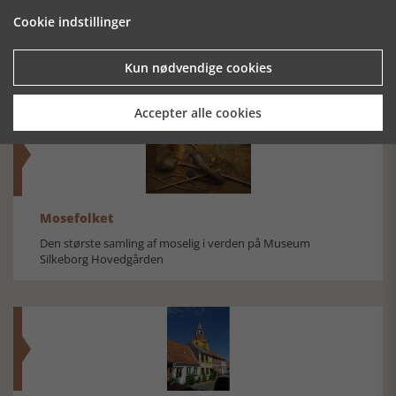
HANSTHOLM.
SØNDERJYSK
LØGUM –
Cookie indstillinger
DRØM OG
SØFARTS
KLOSTER, SLOT
VIRKELIGHED
HISTORIE 1-2
OG BY
Kun nødvendige cookies
Accepter alle cookies
Mosefolket
Den største samling af moselig i verden på Museum
Silkeborg Hovedgården