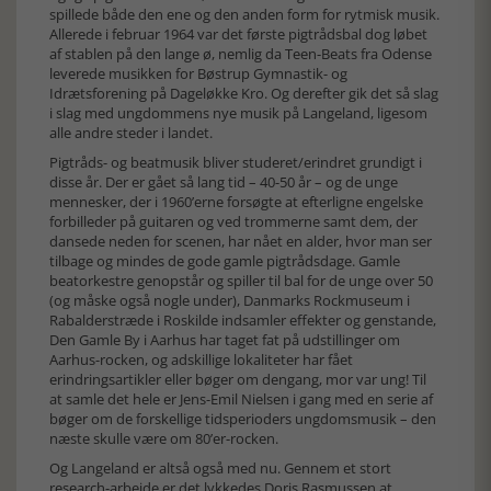
spillede både den ene og den anden form for rytmisk musik.
Allerede i februar 1964 var det første pigtrådsbal dog løbet
af stablen på den lange ø, nemlig da Teen-Beats fra Odense
leverede musikken for Bøstrup Gymnastik- og
Idrætsforening på Dageløkke Kro. Og derefter gik det så slag
i slag med ungdommens nye musik på Langeland, ligesom
alle andre steder i landet.
Pigtråds- og beatmusik bliver studeret/erindret grundigt i
disse år. Der er gået så lang tid – 40-50 år – og de unge
mennesker, der i 1960’erne forsøgte at efterligne engelske
forbilleder på guitaren og ved trommerne samt dem, der
dansede neden for scenen, har nået en alder, hvor man ser
tilbage og mindes de gode gamle pigtrådsdage. Gamle
beatorkestre genopstår og spiller til bal for de unge over 50
(og måske også nogle under), Danmarks Rockmuseum i
Rabalderstræde i Roskilde indsamler effekter og genstande,
Den Gamle By i Aarhus har taget fat på udstillinger om
Aarhus-rocken, og adskillige lokaliteter har fået
erindringsartikler eller bøger om dengang, mor var ung! Til
at samle det hele er Jens-Emil Nielsen i gang med en serie af
bøger om de forskellige tidsperioders ungdomsmusik – den
næste skulle være om 80’er-rocken.
Og Langeland er altså også med nu. Gennem et stort
research-arbejde er det lykkedes Doris Rasmussen at