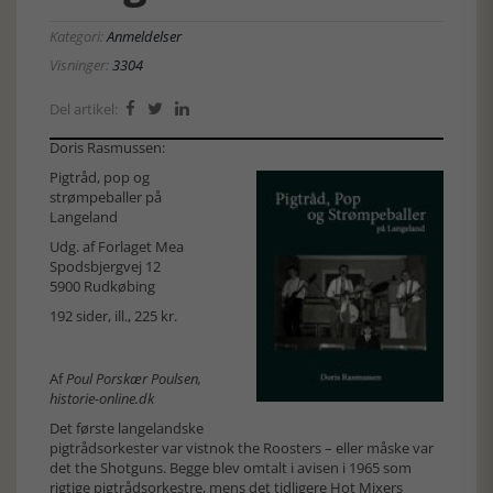
Kategori:
Anmeldelser
Visninger:
3304
Del artikel:



Doris Rasmussen:
Pigtråd, pop og
strømpeballer på
Langeland
Udg. af Forlaget Mea
Spodsbjergvej 12
5900 Rudkøbing
192 sider, ill., 225 kr.
Af
Poul Porskær Poulsen,
historie-online.dk
Det første langelandske
pigtrådsorkester var vistnok the Roosters – eller måske var
det the Shotguns. Begge blev omtalt i avisen i 1965 som
rigtige pigtrådsorkestre, mens det tidligere Hot Mixers