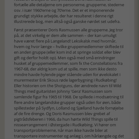
fortælle alle detaljerne om personerne, grupperne, stederne
osv. i især 1960’erne og 70’erne. Det er et imponerende
grundigt stykke arbejde, der har resulteret i denne rigt
illustrerede bog, men altså også ganske nørdet set udefra.
Først præsenterer Doris Rasmussen alle grupperne. Jeg tror
på, at det virkelig er dem alle sammen – der kan umuligt
have været flere på Langeland! Leksikalsk med hvornår,
hvem og hvor længe – hvilke gruppemedlemmer skiftede til
en anden gruppe (eller kom ind at springe soldat eller blev
gift og derfor holdt op). Men også med små erindringer
husket af gruppemedlemmer, som fx the Constellations fra
1967-68, der aldrig kom ud at spille, men som ikke desto
mindre havde hylende piger stående uden for øvelokalet i
murermester Erik Skous røde lagerbygning i Rudkøbing!
Eller historien om the Shotguns, der ændrede navn til Wild
Things med guitaristen Johnny ’Gera’ Rasmussen som
samlende figur fra 1965 til 1968. De spillede i modsætning til
flere andre langelandske grupper også uden for øen, både
spillesteder på Sydfyn, Lolland og Sjælland havde fornøjelse
af de fire drenge. Og Doris Rasmussen blev grebet af
pigtrådsfeberen i 1966, da hun hørte Wild Things spille til
nissearrangement i Østergade i Rudkøbing. Vi hører om
transportproblemerne, når man ikke havde biler at
transportere instrumenter og anlæg i, om hårlængde og det