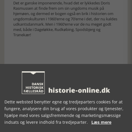
Det er ganske imponerende, hvad det er lykkedes Doris
Rasmussen at finde frem om sin ungdoms musik på
hjemøen, og dermed er bogen også en brik i historien om
ungdomskulturen i 1960’erne og 70’erne i det, der nu kaldes
udkantsdanmark. Men i 1960’erne var de nu meget godt
med, både i Dageløkke, Rudkøbing, Spodsbjerg og
Tranekær!
Forrige artikel
SE RELATEREDE ARTIKLER
Dette websted benytter egne og tredjeparters cookies for at
fungere, analysere din brug af vores produkter og tjenester,
hjælpe med vores salgsfremmende og marketingsmæssige
indsats og levere indhold fra tredjeparter.
Læs mere