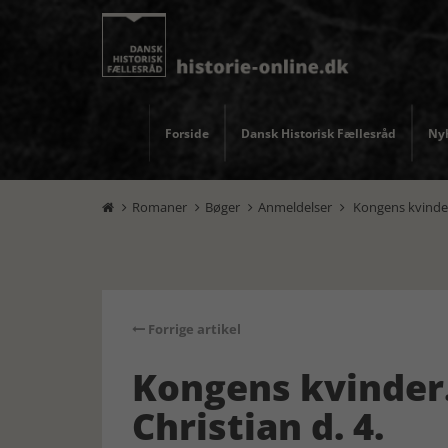
Forside
Dansk Historisk Fællesråd
Nyh
Romaner
Bøger
Anmeldelser
Kongens kvinder.




Forrige artikel
Kongens kvinder
Christian d. 4.