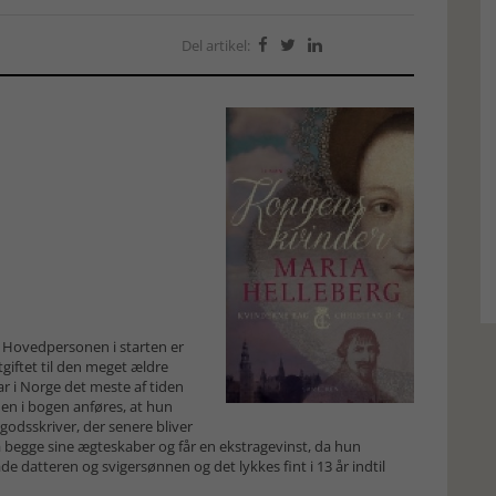
Del artikel:



v. Hovedpersonen i starten er
tgiftet til den meget ældre
r i Norge det meste af tiden
en i bogen anføres, at hun
godsskriver, der senere bliver
 begge sine ægteskaber og får en ekstragevinst, da hun
de datteren og svigersønnen og det lykkes fint i 13 år indtil