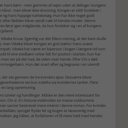
er hans børn - men gemmes af vejen uden at deltage i kongens
 hånd - men bliver ikke dronning. Kongen er vildt forelsket i
 sig hans hyppige nattebesøg. Hun har ikke noget godt
igt efter fødslen bliver sendt væk til hendes moder. Denne
ives først igen indgående, da hun forelsker sig i en af kongens
 Jylland.
 Vibeke Kruse. Egentlig var det Ellens mening, at det bare skulle
t, men Vibeke bliver kongen en god støtte i hans svære
mpati. Vibeke har været en biperson i bogen i længere tid som
d til sine stedbørn virker lidt for positivt i starten, hun har
s man ser på det had, de siden viser hende. Efter Chr.s død
rn/svigerbørn. Hun dør snart efter og begraves i en ukendt
r, der ses gennem de tre kvinders øjne. Desværre bliver
egivenhederne ses kun indefra via kvindernes tanker. Flere
t en lang opremsning.
s tanker og handlinger. Måske er den mere interessant for
tion. Chr.d. 4's historie indeholder en masse voldsomme
 man savner beskrevet mere intenst i denne roman. For kvinder,
 anbefales, sproget flyder let og bogen er læsevenlig med
rukken. Jeg håber, at forfatteren vil få mere held med hendes