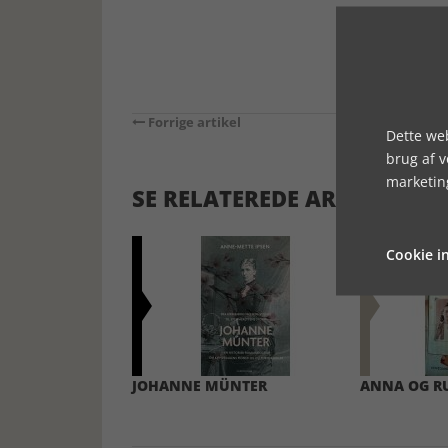
Forrige artikel
Dette web
brug af 
marketin
SE RELATEREDE ARTIKLER
Cookie in
JOHANNE MÜNTER
ANNA OG R