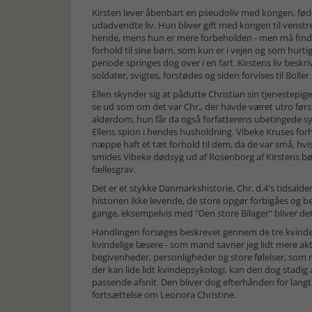
Kirsten lever åbenbart en pseudoliv med kongen, fød
udadvendte liv. Hun bliver gift med kongen til venstre
hende, mens hun er mere forbeholden - men må finde
forhold til sine børn, som kun er i vejen og som hurt
periode springes dog over i en fart. Kirstens liv beskr
soldater, svigtes, forstødes og siden forvises til Boller i
Ellen skynder sig at pådutte Christian sin tjenestepige
se ud som om det var Chr., der havde været utro førs
alderdom, hun får da også forfatterens ubetingede sy
Ellens spion i hendes husholdning. Vibeke Kruses forhol
næppe haft et tæt forhold til dem, da de var små, hvi
smides Vibeke dødsyg ud af Rosenborg af Kirstens bø
fællesgrav.
Det er et stykke Danmarkshistorie, Chr. d.4's tidsalde
historien ikke levende, de store opgør forbigåes og b
gange, eksempelvis med "Den store Bilager" bliver de
Handlingen forsøges beskrevet gennem de tre kvinder
kvindelige læsere - som mand savner jeg lidt mere ak
begivenheder, personligheder og store følelser, som
der kan lide lidt kvindepsykologi, kan den dog stadig
passende afsnit. Den bliver dog efterhånden for langt
fortsættelse om Leonora Christine.