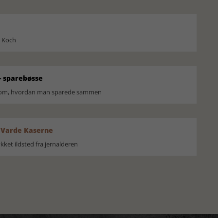
l Koch
 sparebøsse
r om, hvordan man sparede sammen
 Varde Kaserne
ket ildsted fra jernalderen