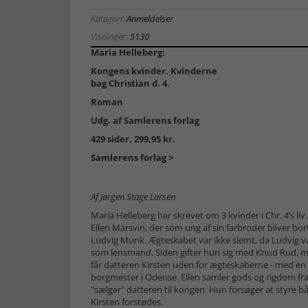
Kategori:
Anmeldelser
Visninger:
5130
Maria Helleberg:
Kongens kvinder. Kvinderne
bag Christian d. 4.
Roman
Udg. af Samlerens forlag
429 sider, 299,95 kr.
Samlerens forlag >
Af Jørgen Stage Larsen
Maria Helleberg har skrevet om 3 kvinder i Chr. 4’s li
Ellen Marsvin, der som ung af sin farbroder bliver bor
Ludvig Munk. Ægteskabet var ikke slemt, da Ludvig va
som lensmand. Siden gifter hun sig med Knud Rud, m
får datteren Kirsten uden for ægteskaberne - med en 
borgmester i Odense. Ellen samler gods og rigdom fra
"sælger" datteren til kongen. Hun forsøger at styre bå
Kirsten forstødes.