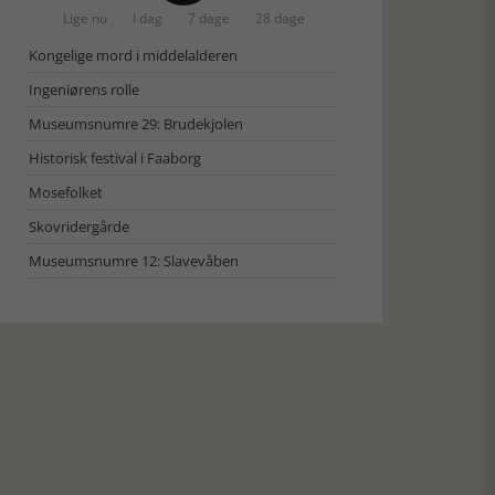
Lige nu
I dag
7 dage
28 dage
Kongelige mord i middelalderen
Ingeniørens rolle
Museumsnumre 29: Brudekjolen
Historisk festival i Faaborg
Mosefolket
Skovridergårde
Museumsnumre 12: Slavevåben