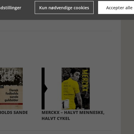
dstillinger
Kun nødvendige cookies
Accepter alle
BOLDS SANDE
MERCKX – HALVT MENNESKE,
HALVT CYKEL