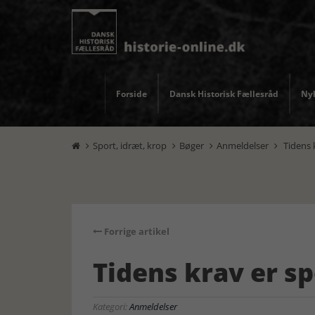
Forside
Dansk Historisk Fællesråd
Nyh
Sport, idræt, krop
Bøger
Anmeldelser
Tidens 




Forrige artikel
Tidens krav er s
Kategori:
Anmeldelser