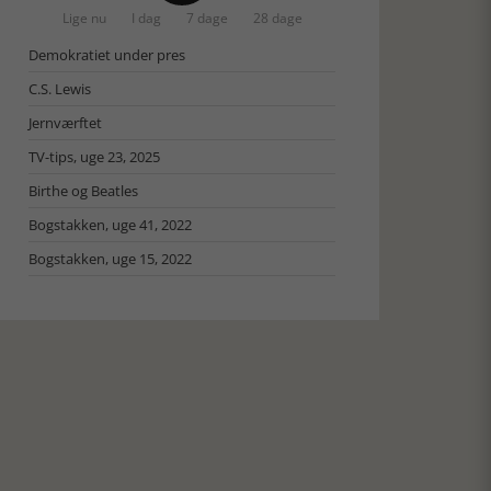
Lige nu
I dag
7 dage
28 dage
Demokratiet under pres
C.S. Lewis
Jernværftet
TV-tips, uge 23, 2025
Birthe og Beatles
Bogstakken, uge 41, 2022
Bogstakken, uge 15, 2022