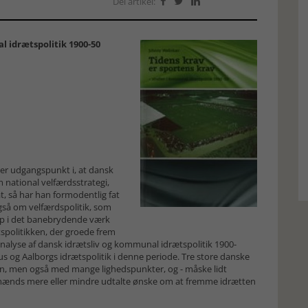
Del artikel:



l idrætspolitik 1900-50
er udgangspunkt i, at dansk
m national velfærdsstrategi,
, så har han formodentlig fat
gså om velfærdspolitik, som
rup i det banebrydende værk
spolitikken, der groede frem
analyse af dansk idrætsliv og kommunal idrætspolitik 1900-
 og Aalborgs idrætspolitik i denne periode. Tre store danske
en, men også med mange lighedspunkter, og - måske lidt
mænds mere eller mindre udtalte ønske om at fremme idrætten