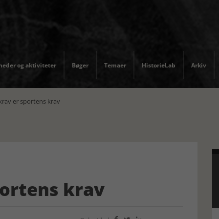
eder og aktiviteter
Bøger
Temaer
HistorieLab
Arkiv
krav er sportens krav
portens krav