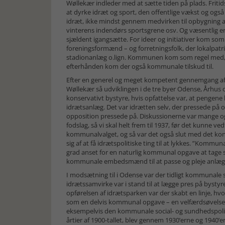
Wøllekær indleder med at sætte tiden på plads. Fritidsl
at dyrke idræt og sport, den offentlige vækst og også 
idræt, ikke mindst gennem medvirken til opbygning af 
vinterens indendørs sportsgrene osv. Og væsentlig er 
sjældent igangsætte. For ideer og initiativer kom som
foreningsformænd – og forretningsfolk, der lokalpatrio
stadionanlæg o.lign. Kommunen kom som regel med, ford
efterhånden kom der også kommunale tilskud til.
Efter en generel og meget kompetent gennemgang af d
Wøllekær så udviklingen i de tre byer Odense, Århus 
konservativt bystyre, hvis opfattelse var, at pengene l
idrætsanlæg. Det var idrætten selv, der pressede på o
opposition pressede på. Diskussionerne var mange og
fodslag, så vi skal helt frem til 1937, før det kunne 
kommunalvalget, og så var det også slut med det kon
sig af at få idrætspolitiske ting til at lykkes. ”Kommun
grad anset for en naturlig kommunal opgave at tage sig
kommunale embedsmænd til at passe og pleje anlægge
I modsætning til i Odense var der tidligt kommunale s
idrætssamvirke var i stand til at lægge pres på bysty
opførelsen af idrætsparken var der skabt en linje, hvo
som en delvis kommunal opgave – en velfærdsøvelse 
eksempelvis den kommunale social- og sundhedspoliti
årtier af 1900-tallet, blev gennem 1930’erne og 1940’er