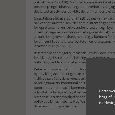
politisk debat.” (s. 128). Men den kommunale idrætsp
postede penge i idrætsanlæg, men overlod styring og
det idrætten selv, der udfyldte de rammer, der blev stil
Også Aalborg fik sit stadion i 1920, og det var faktis
her var det idrætten selv, der administrerede genne
for oprettelsen af en række andre idrætsanlæg i byen. ”
idrætsbevægelse, som blev samlet organisatorisk. Der
autoriteter og byens idrætsliv. SIFA gav kampen for id
fordringer til byens idrætsfaciliteter, og idrætssamv
idrætspolitik.” (s. 156-57).
Referatet her er meget summarisk, læs selv den inter
faktisk meget spændende læsning, hvad enten man se
briller. Og der bliver draget massevis af spændende k
Det er et interessant studium, for der er ikke lavet 
og udviklingshistorie er ganske stedmoderligt behand
indflydelse på alle danskeres dagligdag. Vi mangler
handlingspraksis, kommunal politik og såmænd også 
opfordre til, at det store kommunale materiale, som fi
Dette web
udnyttet i højere grad, og at en række problemstilling
brug af 
historiestuderendes valg af specialeemner. Det er min
politikudviklings historie. Med Wøllekærs undersøgelse
marketin
danske kommunale historie.