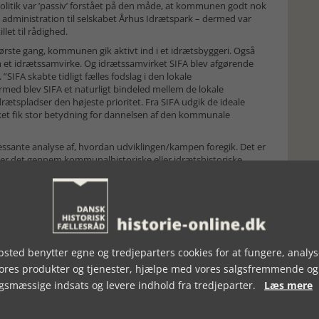
olitik var ’passiv’ forstået på den måde, at kommunen godt nok
 administration til selskabet Århus Idrætspark – dermed var
let til rådighed.
k første gang, kommunen gik aktivt ind i et idrætsbyggeri. Også
m et idrætssamvirke. Og idrætssamvirket SIFA blev afgørende
SIFA skabte tidligt fælles fodslag i den lokale
med blev SIFA et naturligt bindeled mellem de lokale
rætspladser den højeste prioritet. Fra SIFA udgik de ideale
irket fik stor betydning for dannelsen af den kommunale
essante analyse af, hvordan udviklingen/kampen foregik. Det er
r det gennem kommunalhistoriske eller idrætshistoriske
onklusioner.
ret mange andre i samme familie. Historien om kommunal politik
let, trods denne politik og histories umiddelbart meget direkte
 en masse studier af den kommunale administration, kommunal
kommunalpolitikeres indflydelse og indsats, og man kan kun
ndes på stadsarkivernes hylder rundt i by og på land vil blive
sted benytter egne og tredjeparters cookies for at fungere, analys
er i den kommunale administration vil finde vej til fx
vores produkter og tjenester, hjælpe med vores salgsfremmende og
dst lige så inciterende som den nationale og internationale
 er der lagt nogle gode trædesten til i hvert fald en del af den
gsmæssige indsats og levere indhold fra tredjeparter.
Læs mere