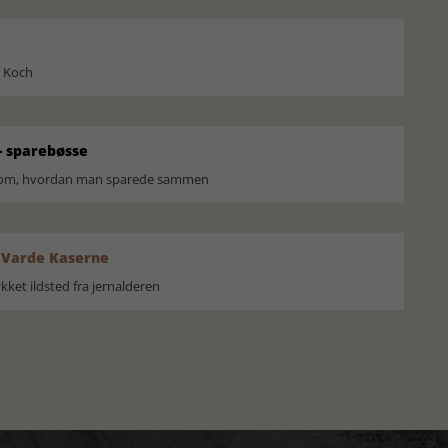
l Koch
 sparebøsse
r om, hvordan man sparede sammen
 Varde Kaserne
ket ildsted fra jernalderen