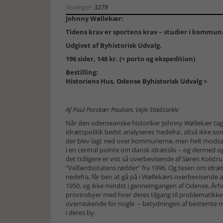
Visninger:
3279
Johnny Wøllekær:
Tidens krav er sportens krav – studier i kommuna
Udgivet af Byhistorisk Udvalg.
196 sider, 148 kr. (+ porto og ekspedition)
Bestilling:
Historiens Hus, Odense Byhistorisk Udvalg >
Af Poul Porskær Poulsen, Vejle Stadsarkiv
Når den odenseanske historiker Johnny Wøllekær tag
idrætspolitik bedst analyseres ’nedefra’, altså ikke so
der blev lagt ned over kommunerne, men helt modsat
i en central pointe om dansk idrætsliv – og dermed o
det tidligere er vist så overbevisende af Søren Kolst
”Velfærdsstatens rødder” fra 1996. Og tesen om idræt
nedefra, får ben at gå på i Wøllekærs overbevisende 
1950, og ikke mindst i gennemgangen af Odense, Århus
provinsbyer med hver deres tilgang til problematikk
overraskende for nogle – betydningen af bestemte 
i deres by.