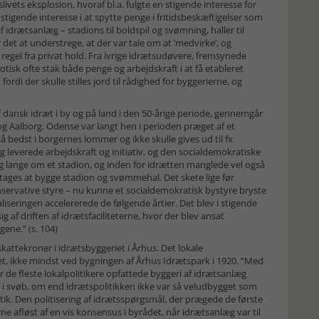
ivets eksplosion, hvoraf bl.a. fulgte en stigende interesse for
stigende interesse i at spytte penge i fritidsbeskæftigelser som
idrætsanlæg – stadions til boldspil og svømning, haller til
det at understrege, at der var tale om at ’medvirke’, og
 regel fra privat hold. Fra ivrige idrætsudøvere, fremsynede
tisk ofte stak både penge og arbejdskraft i at få etableret
i der skulle stilles jord til rådighed for byggerierne, og
ansk idræt i by og på land i den 50-årige periode, gennemgår
og Aalborg. Odense var langt hen i perioden præget af et
å bedst i borgernes lommer og ikke skulle gives ud til fx
g leverede arbejdskraft og initiativ, og den socialdemokratiske
 lange om et stadion, og inden for idrætten manglede vel også
vedtages at bygge stadion og svømmehal. Det skete lige før
servative styre – nu kunne et socialdemokratisk bystyre bryste
aliseringen accelererede de følgende årtier. Det blev i stigende
 af driften af idrætsfaciliteterne, hvor der blev ansat
ne.” (s. 104)
kattekroner i idrætsbyggeriet i Århus. Det lokale
ret, ikke mindst ved bygningen af Århus Idrætspark i 1920. ”Med
r de fleste lokalpolitikere opfattede byggeri af idrætsanlæg
i svøb, om end idrætspolitikken ikke var så veludbygget som
k. Den politisering af idrætsspørgsmål, der prægede de første
ne afløst af en vis konsensus i byrådet, når idrætsanlæg var til