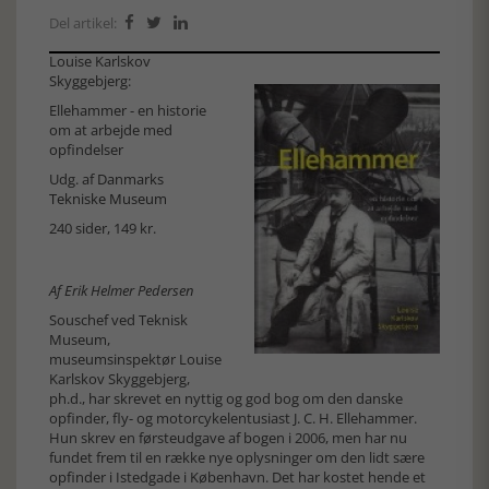
Del artikel:



Louise Karlskov
Skyggebjerg:
Ellehammer - en historie
om at arbejde med
opfindelser
Udg. af
Danmarks
Tekniske Museum
240 sider, 149 kr.
Af Erik Helmer Pedersen
Souschef ved Teknisk
Museum,
museumsinspektør Louise
Karlskov Skyggebjerg,
ph.d., har skrevet en nyttig og god bog om den danske
opfinder, fly- og motorcykelentusiast J. C. H. Ellehammer.
Hun skrev en førsteudgave af bogen i 2006, men har nu
fundet frem til en række nye oplysninger om den lidt sære
opfinder i Istedgade i København. Det har kostet hende et