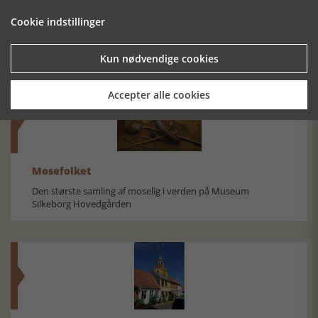
JERNBANER I
SOFUS HAR
PÅ SKINNER
KRIG
VÆRET HER
Cookie indstillinger
Kun nødvendige cookies
Accepter alle cookies
Mosefolket
Den største samling af moselig i verden på Museum
Silkeborg Hovedgården