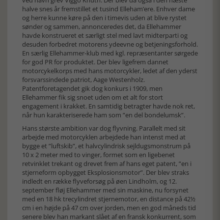
ved navn grev Viggo Knuth. Der blev da også i den næste
halve snes år fremstillet et tusind Elleham’ere. Enhver dame
og herre kunne køre på den i timevis uden at blive rystet
sønder og sammen, annonceredes det, da Ellehammer
havde konstrueret et særligt stel med lavt midterparti og
desuden forbedret motorens ydeevne og betjeningsforhold.
En særlig Ellehammer-klub med kgl. repræsentanter sørgede
for god PR for produktet. Der blev ligefrem dannet
motorcykelkorps med hans motorcykler, ledet af den yderst
forsvarssindede patriot, Aage Westenholz.
Patentforetagendet gik dog konkurs i 1909, men
Ellehammer fik sig snoet uden om et alt for stort
engagement i krakket. En samtidig betragter havde nok ret,
når hun karakteriserede ham som ”en del bondelumsk”.
Hans største ambition var dog flyvning. Parallelt med sit
arbejde med motorcyklen arbejdede han intenst med at
bygge et ”luftskib”, et halvcylindrisk sejldugsmonstrum på
10 x 2 meter med to vinger, formet som en ligebenet
retvinklet trekant og drevet frem af hans eget patent, ”en i
stjerneform opbygget Eksplosionsmotor”. Der blev straks
indledt en række flyveforsøg på øen Lindholm, og 12.
september fløj Ellehammer med sin maskine, nu forsynet
med en 18 hk trecylindret stjernemotor, en distance på 42½
cm i en højde på 47 cm over jorden, men en god måneds tid
senere blev han markant slået af en fransk konkurrent, som