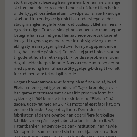
stort arbejde at læse sig frem gennem Ellehammers mange
skrifter, men det er lykkedes hende at nå frem til en bedre
underbygget forståelse af sin hovedpersons mærkværdige
skæbne. Hun er dog ærlig nok til at understrege, at der
stadig mangler nogle brikker i det puslespil, Ellehammers liv
og virke udgør. Trods al sin opfindsomhed kan man næppe
betegne ham som et geni. Han savnede teoretisk baseret
indsigt i tingene og overvurderede nok sig selv og kunne
aldrig styre sin nysgerrighed over for nye og spændende
ting, han mødte på sin vej. Det må i høj grad holdes vor forf.
til gode, at hun har et skarpt blik for disse problemer uden
dog at fælde skarpe domme. Nærværende anm. ser derfor
med spænding frem til næste Skyggebjerg-bidrag til vor alt
for rudimentære teknologihistorie.
Bogens hovedærinde er et forsøg på at finde ud af, hvad
Ellehammers egentlige ærinde var? Taget kronologisk ville
han gerne motorisere samtidens lidt primitive form for
cykler, og i 1904 kom de tohjulede køretøj ”Elleham” på
gaden, udstyret med en 2½ hk’s motor af eget fabrikat, om
end med franske Peugeot-cylindre. Den industrielle
fabrikation af denne overlod han dog til flere forskellige
fabrikker, men på sit eget laboratorium i sit domicil, A/S
Patentbanken, en service- og bankinstitution, han havde
fået oprettet sammen med sin tro medhjælper, en officer