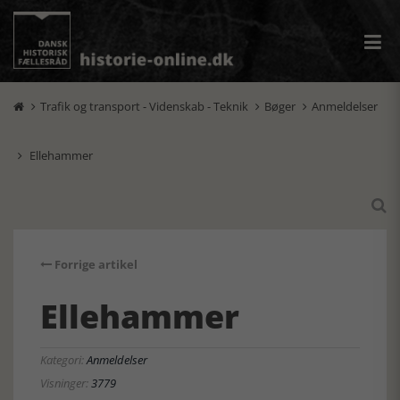
Trafik og transport - Videnskab - Teknik
Bøger
Anmeldelser



Ellehammer


Forrige artikel
Ellehammer
Kategori:
Anmeldelser
Visninger:
3779