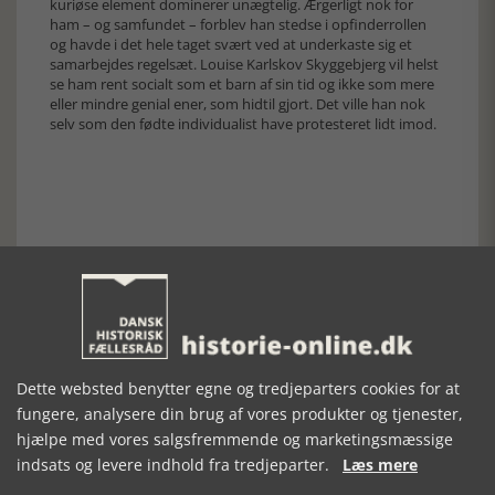
kuriøse element dominerer unægtelig. Ærgerligt nok for
ham – og samfundet – forblev han stedse i opfinderrollen
og havde i det hele taget svært ved at underkaste sig et
samarbejdes regelsæt. Louise Karlskov Skyggebjerg vil helst
se ham rent socialt som et barn af sin tid og ikke som mere
eller mindre genial ener, som hidtil gjort. Det ville han nok
selv som den fødte individualist have protesteret lidt imod.
Forrige artikel
SE RELATEREDE ARTIKLER
Dette websted benytter egne og tredjeparters cookies for at
fungere, analysere din brug af vores produkter og tjenester,
hjælpe med vores salgsfremmende og marketingsmæssige
indsats og levere indhold fra tredjeparter.
Læs mere