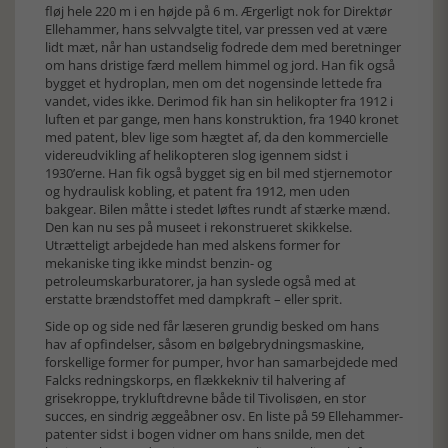
fløj hele 220 m i en højde på 6 m. Ærgerligt nok for Direktør
Ellehammer, hans selvvalgte titel, var pressen ved at være
lidt mæt, når han ustandselig fodrede dem med beretninger
om hans dristige færd mellem himmel og jord. Han fik også
bygget et hydroplan, men om det nogensinde lettede fra
vandet, vides ikke. Derimod fik han sin helikopter fra 1912 i
luften et par gange, men hans konstruktion, fra 1940 kronet
med patent, blev lige som hægtet af, da den kommercielle
videreudvikling af helikopteren slog igennem sidst i
1930’erne. Han fik også bygget sig en bil med stjernemotor
og hydraulisk kobling, et patent fra 1912, men uden
bakgear. Bilen måtte i stedet løftes rundt af stærke mænd.
Den kan nu ses på museet i rekonstrueret skikkelse.
Utrætteligt arbejdede han med alskens former for
mekaniske ting ikke mindst benzin- og
petroleumskarburatorer, ja han syslede også med at
erstatte brændstoffet med dampkraft – eller sprit.
Side op og side ned får læseren grundig besked om hans
hav af opfindelser, såsom en bølgebrydningsmaskine,
forskellige former for pumper, hvor han samarbejdede med
Falcks redningskorps, en flækkekniv til halvering af
grisekroppe, trykluftdrevne både til Tivolisøen, en stor
succes, en sindrig æggeåbner osv. En liste på 59 Ellehammer-
patenter sidst i bogen vidner om hans snilde, men det