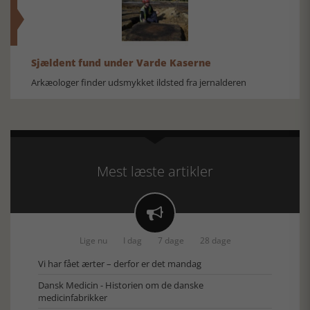
Sjældent fund under Varde Kaserne
Arkæologer finder udsmykket ildsted fra jernalderen
Mest læste artikler

Lige nu
I dag
7 dage
28 dage
Vi har fået ærter – derfor er det mandag
Dansk Medicin - Historien om de danske
medicinfabrikker