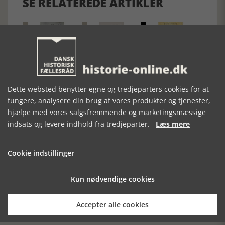
SE RELATEREDE ARTIKLER
DANEVIRKE
HERTUGDØMMET
KONGELIGE
MORD I
MIDDELALDEREN
Dette websted benytter egne og tredjeparters cookies for at
fungere, analysere din brug af vores produkter og tjenester,
hjælpe med vores salgsfremmende og marketingsmæssige
indsats og levere indhold fra tredjeparter.
Læs mere
Cookie indstillinger
Kun nødvendige cookies
Mosefolket
Den største samling af moselig i verden på Museum
Silkeborg Hovedgården
Accepter alle cookies