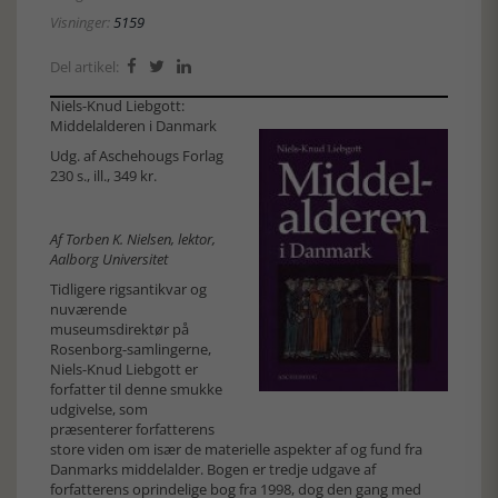
Visninger:
5159
Del artikel:



Niels-Knud Liebgott:
Middelalderen i Danmark
Udg. af Aschehougs Forlag
230 s., ill., 349 kr.
Af Torben K. Nielsen, lektor,
Aalborg Universitet
Tidligere rigsantikvar og
nuværende
museumsdirektør på
Rosenborg-samlingerne,
Niels-Knud Liebgott er
forfatter til denne smukke
udgivelse, som
præsenterer forfatterens
store viden om især de materielle aspekter af og fund fra
Danmarks middelalder. Bogen er tredje udgave af
forfatterens oprindelige bog fra 1998, dog den gang med