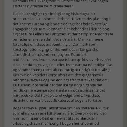
Danmark fra 1350 og frem til Reformationen, hvor bogen
sætter sin grænse for middelalderen.
Heller ikke vigtige nye indsigter og historiografisk
orienterede diskussioner i forhold til Danmarks placering i
det kristne Europa og landets deltagelse i fælleskristelige
engagementer som korstogene er behandlet i denne bog.
Og det turde ellers nok antydes, at der netop indenfor disse
områder er sket en del i det sidste årti. Man kan mene
forskelligt om disse års vægtning af Danmark som
korstogsnation og lignende, men det virker ganske
altmodisch at udsende en bog om Danmark i
middelalderen, hvor et europæisk perspektiv overhovedet
ikke er inddraget. Og de steder, hvor europæisk indflydelse
og sammenhæng trods alt er umulig at undgå at omtale (i
Kirkevælde-kapitlets korte afsnit om den gregorianske
reformbevægelse og i indledningsafsnittet til kapitlet om
Kulturlivet) optræder det danske og nogen gange det
nordiske flere gange som næsten modsætninger til det
europæiske. Det havde været velgørende, hvis disse
distinktioner var blevet diskuteret af bogens forfatter.
Bogens styrke ligger i afsnittene om den materielle kultur,
som ellers kan være lidt svær at få et overblik over, idet
man som læser oftest er henvist til specialartikler i
arkæologisk sammenhæng. I bogen hér er derimod