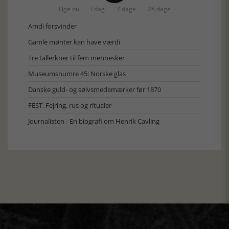
Lige nu
I dag
7 dage
28 dage
Amdi forsvinder
Gamle mønter kan have værdi
Tre tallerkner til fem mennesker
Museumsnumre 45: Norske glas
Danske guld- og sølvsmedemærker før 1870
FEST. Fejring, rus og ritualer
Journalisten - En biografi om Henrik Cavling