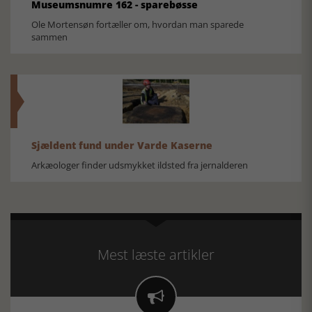
Museumsnumre 162 - sparebøsse
Ole Mortensøn fortæller om, hvordan man sparede
sammen
Sjældent fund under Varde Kaserne
Arkæologer finder udsmykket ildsted fra jernalderen
Mest læste artikler
