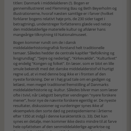
titlen: Danmark i middelalderen (!). Bogen er
gennemillustreret ved Flemming Bau og Beth Beyerholm og
illustrationerne, hvoraf næsten samtlige er i farver (hvilket
forklarer bogens relativt høje pris, de 230 sider taget i
betragtning), understreger forfatterens glæde ved netop
den middelalderlige materielle kultur og afslører hans
mangeårige tilknytning til Nationalmuseet.
Bogen kommer rundt om de i dansk
middelalderhistoriografisk forstand helt traditionelle
temaer. Således hedder de centrale kapitler “Befolkning og
livsgrundlag”, “Sejre og nederlag”, “Kirkevælde”, “Kulturlivet”
og endelig “Kongen og folket”. En læser, som er blot en lille
smule bekendt med det danske middelalderstof vil hurtigt
regne ud, at vi med denne bog ikke er i fronten af den
nyeste forskning. Der er i høj grad tale om en gedigen og
letlæst, men meget traditionel fremstilling af Danmarks
middelalderhistorie og -kultur. Således bliver man som læser
ofte i tvivl, når Liebgott benytter vendingen “nyere forskere
mener”, hvor nye de nævnte forskere egentlig er. De nyeste
resultater, diskussioner og vurderinger synes ikke af
eksempelvis den sorte død og pestepidemierne i årtierne
efter 1350 at indgå i denne karakteristik (s. 33). Det kan
synes en detalje, men kommer ikke desto mindre til at farve
hele opfattelsen af den senmiddelalderlige agrarkrise og