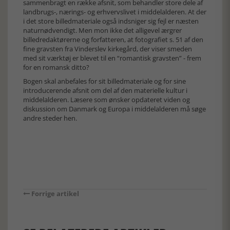
sammenbragt en række afsnit, som behandler store dele af
landbrugs-, nærings- og erhvervslivet i middelalderen. At der
i det store billedmateriale også indsniger sig fejl er næsten
naturnødvendigt. Men mon ikke det alligevel ærgrer
billedredaktørerne og forfatteren, at fotografiet s. 51 af den
fine gravsten fra Vinderslev kirkegård, der viser smeden
med sit værktøj er blevet til en “romantisk gravsten” - frem
for en romansk ditto?
Bogen skal anbefales for sit billedmateriale og for sine
introducerende afsnit om del af den materielle kultur i
middelalderen. Læsere som ønsker opdateret viden og
diskussion om Danmark og Europa i middelalderen må søge
andre steder hen.
Forrige artikel