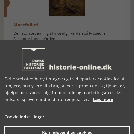
Mosefolket
Den største samling af moselig i verden på Museum
Silkeborg Hovedgården
Dette websted benytter egne og tredjeparters cookies for at
fungere, analysere din brug af vores produkter og tjenester,
Historisk festival i Faaborg
hjælpe med vores salgsfremmende og marketingsmæssige
FOBURGH Faaborg Internationale Historie Festival 2026 30.
indsats og levere indhold fra tredjeparter.
Læs mere
oktober - 1. november 2026
Cookie indstillinger
Kun nødvendige cookies