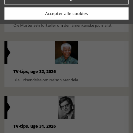
Accepter alle cookies
Historiens Aktører 79 - John Reed
Ole Mortensøn fortæller om den amerikanske journalist
TV-tips, uge 32, 2026
Bl.a. udsendelse om Nelson Mandela
TV-tips, uge 31, 2026