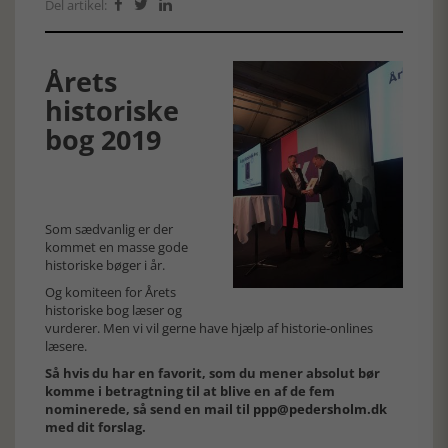
Del artikel:



Årets
historiske
bog 2019
Som sædvanlig er der
kommet en masse gode
historiske bøger i år.
Og komiteen for Årets
historiske bog læser og
vurderer. Men vi vil gerne have hjælp af historie-onlines
læsere.
Så hvis du har en favorit, som du mener absolut bør
komme i betragtning til at blive en af de fem
nominerede, så send en mail til
ppp@pedersholm.dk
med dit forslag.