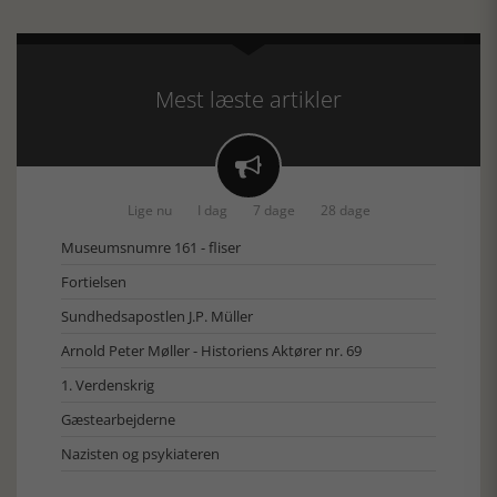
Mest læste artikler

Lige nu
I dag
7 dage
28 dage
Museumsnumre 161 - fliser
Fortielsen
Sundhedsapostlen J.P. Müller
Arnold Peter Møller - Historiens Aktører nr. 69
1. Verdenskrig
Gæstearbejderne
Nazisten og psykiateren