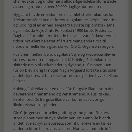
chefredaktør, og under hans alfaderlige ledelse blomstrede
avisen og rundede over 30.000 daglige abonnenter.
Nygaard havde en vision om et samlet stærkt bladhus for
Trekantområdet ved at forene dagbladene i Vejle, Fredericia
og Kolding til en enhed. Nygaard udviste diplomatisk sans
og snilde, da Vejle Amts Folkeblad i 1990 købte Fredericia
Dagblad. Forholdet mellem de to aviser var på daværende
tidspunkt ellers belastet af årtiers manglende tiltro til
naboens reelle hensigter, skriver Ole C. Jørgensen i bogen.
Fusionen mellem de to dagblade Vejle og Fredericia blev en
succes, nu ventede opgaven at få Kolding Folkeblad, der
skiftede navn til Folkebladet Sydjylland, til fusionen. Den
fusion blev aldrig til noget. Vagn Nygaard fortalte altid siden,
at det skyldtes, at han ikke kunne stole på den flyvske Klaus
Riskær.
Kolding Folkeblad var en del af De Bergske Blade, som den
daværende finansmand og Venstremand, Klaus Riskær,
købte, fordi De Bergske Blade var kommet i alvorlige
likviditetsvanskeligheder.
Ole C. Jørgensen fortæller godt og grundigt om Riskærs
store planer med sit nye bladimperium. Han ville blandt
andet lave et nyt avisbureau, som skulle levere en fælles
anden sektion til provinsaviserne. Han lancerede sin idé