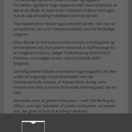
fortsætter, og det er Vagn Nygaards helt klare opfattelse, at
det er en aftale, at Vejle Amts Folkeblad vil blive inddraget,
hvis et salg af Kolding Folkeblad kommer på tale.
Tilsyneladende er Riskær også indstillet på det. Han kan se
perspektiver i en avis i Trekantområdet med tre forskellige
udgaver.
Klaus Riskær er mere økonomisk presset, end Nygaard og
omverdenen ved. Han prøver desperat at skaffe penge for
at undgå en konkurs, sælger Frederiksborg Amts Avis til
Politiken, som sælger avisen videre til DAGBLADET i
Ringsted.
Samtidig prøver Riskær at kontakte Vagn Nygaard, det sker
under et langvarigt bestyrelsesmøde, hvor de
tilstedeværende oplever, at Riskær bliver stadig mere
irriteret over ikke at kunne få kontakt med Nygaard, der er i
USA.
Det ender med, at Jydske Vestkysten – reelt Det Berlingske
Officin, som ejer halvdelen af Jydske Vestkysten - er eneste
avis, der giver et bud på Kolding Folkeblad.
De resterende Bergske Blade: Ringkøbing, Holstebro, Viborg
og Thisted, fortsætter i normal drift efter konkursen under
kurators ledelse. Det sker for at holde bladenes værdier