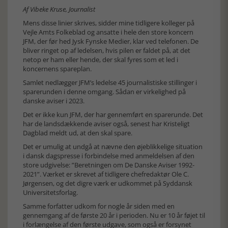
Af Vibeke Kruse, Journalist
Mens disse linier skrives, sidder mine tidligere kolleger på
Vejle Amts Folkeblad og ansatte i hele den store koncern
JFM, der før hed Jysk Fynske Medier, klar ved telefonen. De
bliver ringet op af ledelsen, hvis pilen er faldet på, at det
netop er ham eller hende, der skal fyres som et led i
koncernens spareplan.
Samlet nedlægger JFM’s ledelse 45 journalistiske stillinger i
sparerunden i denne omgang. Sådan er virkelighed på
danske aviser i 2023.
Det er ikke kun JFM, der har gennemført en sparerunde. Det
har de landsdækkende aviser også, senest har Kristeligt
Dagblad meldt ud, at den skal spare.
Det er umulig at undgå at nævne den øjeblikkelige situation
i dansk dagspresse i forbindelse med anmeldelsen af den
store udgivelse: ”Beretningen om De Danske Aviser 1992-
2021”. Værket er skrevet af tidligere chefredaktør Ole C.
Jørgensen, og det digre værk er udkommet på Syddansk
Universitetsforlag.
Samme forfatter udkom for nogle år siden med en
gennemgang af de første 20 år i perioden. Nu er 10 år føjet til
i forlængelse af den første udgave, som også er forsynet