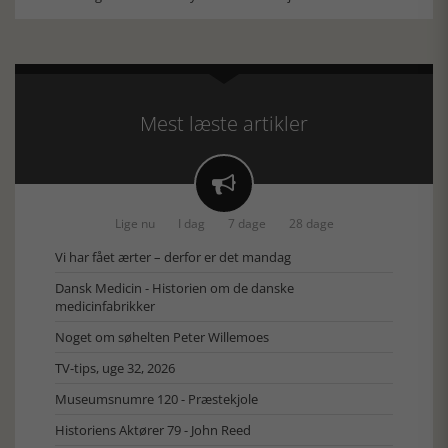
Mest læste artikler

Lige nu
I dag
7 dage
28 dage
Vi har fået ærter – derfor er det mandag
Dansk Medicin - Historien om de danske
medicinfabrikker
Noget om søhelten Peter Willemoes
TV-tips, uge 32, 2026
Museumsnumre 120 - Præstekjole
Historiens Aktører 79 - John Reed