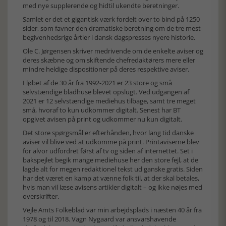
med nye supplerende og hidtil ukendte beretninger.
Samlet er det et gigantisk værk fordelt over to bind på 1250
sider, som favner den dramatiske beretning om de tre mest
begivenhedsrige årtier i dansk dagspresses nyere historie.
Ole C. Jørgensen skriver medrivende om de enkelte aviser og
deres skæbne og om skiftende chefredaktørers mere eller
mindre heldige dispositioner på deres respektive aviser.
I løbet af de 30 år fra 1992-2021 er 23 store og små
selvstændige bladhuse blevet opslugt. Ved udgangen af
2021 er 12 selvstændige mediehus tilbage, samt tre meget
små, hvoraf to kun udkommer digitalt. Senest har BT
opgivet avisen på print og udkommer nu kun digitalt.
Det store spørgsmål er efterhånden, hvor lang tid danske
aviser vil blive ved at udkomme på print. Printaviserne blev
for alvor udfordret først af tv og siden af internettet. Set i
bakspejlet begik mange mediehuse her den store fejl, at de
lagde alt for megen redaktionel tekst ud ganske gratis. Siden
har det været en kamp at vænne folk til, at der skal betales,
hvis man vil læse avisens artikler digitalt – og ikke nøjes med
overskrifter.
Vejle Amts Folkeblad var min arbejdsplads i næsten 40 år fra
1978 og til 2018. Vagn Nygaard var ansvarshavende