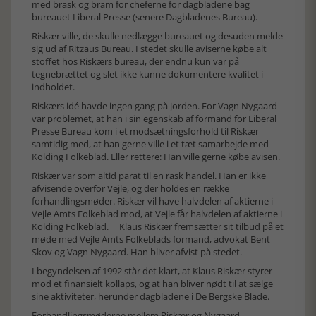
med brask og bram for cheferne for dagbladene bag
bureauet Liberal Presse (senere Dagbladenes Bureau).
Riskær ville, de skulle nedlægge bureauet og desuden melde
sig ud af Ritzaus Bureau. I stedet skulle aviserne købe alt
stoffet hos Riskærs bureau, der endnu kun var på
tegnebrættet og slet ikke kunne dokumentere kvalitet i
indholdet.
Riskærs idé havde ingen gang på jorden. For Vagn Nygaard
var problemet, at han i sin egenskab af formand for Liberal
Presse Bureau kom i et modsætningsforhold til Riskær
samtidig med, at han gerne ville i et tæt samarbejde med
Kolding Folkeblad. Eller rettere: Han ville gerne købe avisen.
Riskær var som altid parat til en rask handel. Han er ikke
afvisende overfor Vejle, og der holdes en række
forhandlingsmøder. Riskær vil have halvdelen af aktierne i
Vejle Amts Folkeblad mod, at Vejle får halvdelen af aktierne i
Kolding Folkeblad. Klaus Riskær fremsætter sit tilbud på et
møde med Vejle Amts Folkeblads formand, advokat Bent
Skov og Vagn Nygaard. Han bliver afvist på stedet.
I begyndelsen af 1992 står det klart, at Klaus Riskær styrer
mod et finansielt kollaps, og at han bliver nødt til at sælge
sine aktiviteter, herunder dagbladene i De Bergske Blade.
Forhandlingsmøderne mellem Riskær og Nygaard