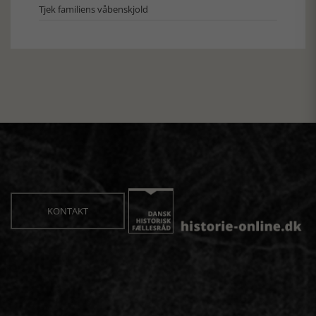
Tjek familiens våbenskjold
KONTAKT