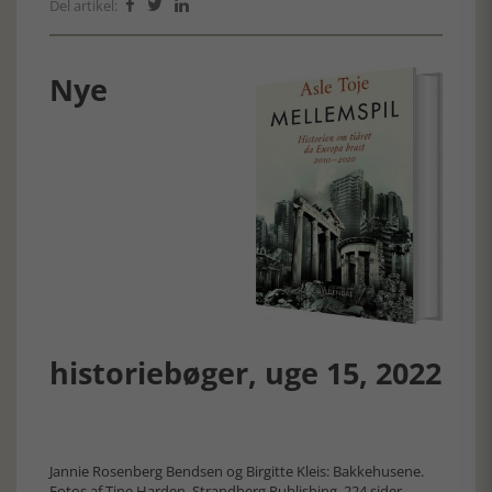
Del artikel:



Nye
historiebøger, uge 15, 2022
Jannie Rosenberg Bendsen og Birgitte Kleis: Bakkehusene.
Fotos af Tine Harden. Strandberg Publishing. 224 sider.