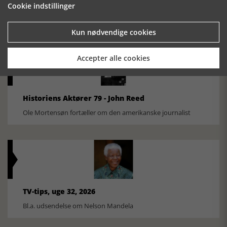
Cookie indstillinger
FOBURGH Faaborg Internationale Historie Festival 2026 30.
oktober - 1. november 2026
Kun nødvendige cookies
Accepter alle cookies
Historiens Aktører 79 - John Reed
Ole Mortensøn fortæller om den amerikanske journalist
TV-tips, uge 32, 2026
Bl.a. udsendelse om Nelson Mandela