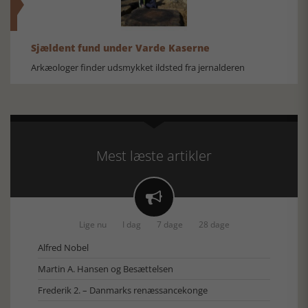
Sjældent fund under Varde Kaserne
Arkæologer finder udsmykket ildsted fra jernalderen
Mest læste artikler

Lige nu
I dag
7 dage
28 dage
Alfred Nobel
Martin A. Hansen og Besættelsen
Frederik 2. – Danmarks renæssancekonge