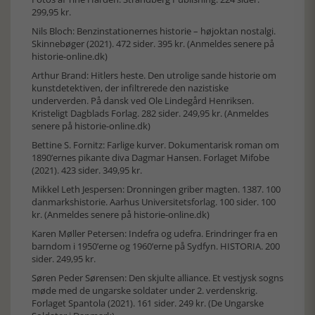
299,95 kr.
Nils Bloch: Benzinstationernes historie – højoktan nostalgi.
Skinnebøger (2021). 472 sider. 395 kr. (Anmeldes senere på
historie-online.dk)
Arthur Brand: Hitlers heste. Den utrolige sande historie om
kunstdetektiven, der infiltrerede den nazistiske
underverden. På dansk ved Ole Lindegård Henriksen.
Kristeligt Dagblads Forlag. 282 sider. 249,95 kr. (Anmeldes
senere på historie-online.dk)
Bettine S. Fornitz: Farlige kurver. Dokumentarisk roman om
1890’ernes pikante diva Dagmar Hansen. Forlaget Mifobe
(2021). 423 sider. 349,95 kr.
Mikkel Leth Jespersen: Dronningen griber magten. 1387. 100
danmarkshistorie. Aarhus Universitetsforlag. 100 sider. 100
kr. (Anmeldes senere på historie-online.dk)
Karen Møller Petersen: Indefra og udefra. Erindringer fra en
barndom i 1950’erne og 1960’erne på Sydfyn. HISTORIA. 200
sider. 249,95 kr.
Søren Peder Sørensen: Den skjulte alliance. Et vestjysk sogns
møde med de ungarske soldater under 2. verdenskrig.
Forlaget Spantola (2021). 161 sider. 249 kr. (De Ungarske