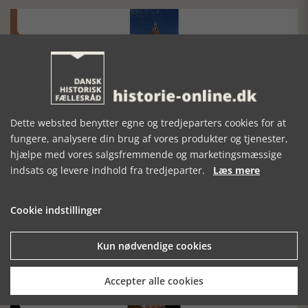
Historisk festival i Faaborg
FOBURGH Faaborg Internationale Historie Festival 2026 30.
Dette websted benytter egne og tredjeparters cookies for at
oktober - 1. november 2026
fungere, analysere din brug af vores produkter og tjenester,
hjælpe med vores salgsfremmende og marketingsmæssige
indsats og levere indhold fra tredjeparter.
Læs mere
Cookie indstillinger
Historiens Aktører 79 - John Reed
Kun nødvendige cookies
Ole Mortensøn fortæller om den amerikanske journalist
Accepter alle cookies