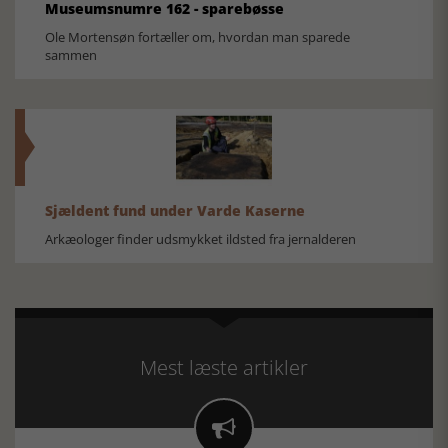
Museumsnumre 162 - sparebøsse
Ole Mortensøn fortæller om, hvordan man sparede
sammen
Sjældent fund under Varde Kaserne
Arkæologer finder udsmykket ildsted fra jernalderen
Mest læste artikler
