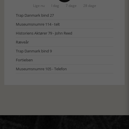
Lige nu
I dag
7 dage
28 dage
Trap Danmark bind 27
Museumsnumre 114 - telt
Historiens Aktører 79 - John Reed
Ræveår
Trap Danmark bind 9
Fortielsen
Museumsnumre 105 - Telefon