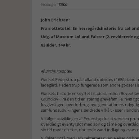
Visninger:
8906
John Erichsen:
Fra slottets tid. En herregårdshistorie fra Lollan
Udg. af
Museum Lolland-Falster
(2. reviderede o
83 sider, 149 kr.
Af Birthe Korsbæk
Godset Pederstrup på Lolland opførtes i 1686 i bind
ladegård. Pederstrup fungerede som andre godser i 
Godsets historie er knyttet til adelsfamilien Reventlow
Grundlov). På den tid en stenrig grevefamilie, hvis 
lovgivningen, overforbrug, nye generationers udygtig
samfundsudviklingens ændrede vilkår, - især i landbr
Vi følger udviklingen af Pederstup fra at være en prun
overdådigt eventyrslot med spir og tårne og overdåd
sin tid med toiletter, rindende vand indlagt og ava
Vi følger også med i arkitekternes overvejelser og b