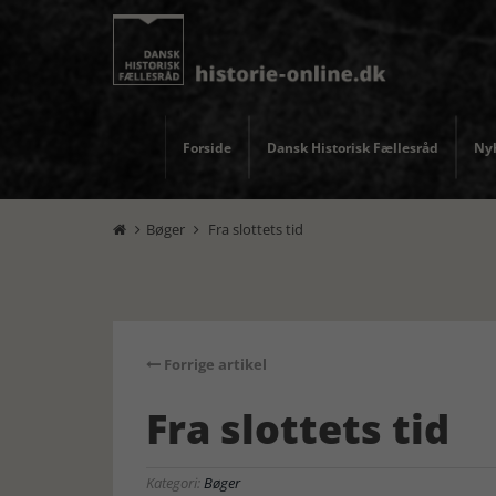
Forside
Dansk Historisk Fællesråd
Nyh
Bøger
Fra slottets tid


Forrige artikel
Fra slottets tid
Kategori:
Bøger