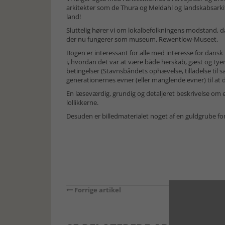
arkitekter som de Thura og Meldahl og landskabsarkite
land!
Sluttelig hører vi om lokalbefolkningens modstand, da 
der nu fungerer som museum, Rewentlow-Museet.
Bogen er interessant for alle med interesse for dansk 
i, hvordan det var at være både herskab, gæst og tyen
betingelser (Stavnsbåndets ophævelse, tilladelse til s
generationernes evner (eller manglende evner) til at 
En læseværdig, grundig og detaljeret beskrivelse om e
lollikkerne.
Desuden er billedmaterialet noget af en guldgrube for
Forrige artikel