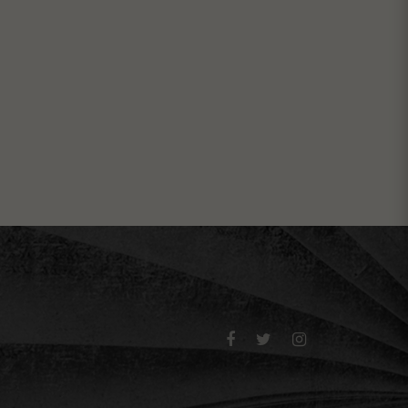


