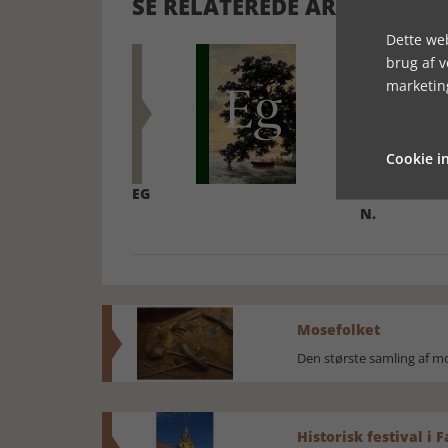
SE RELATEREDE ARTIKLER
Dette web
brug af 
marketin
Cookie in
EG
KLAR BLAA L
N.
Mosefolket
Den største samling af 
Historisk festival i 