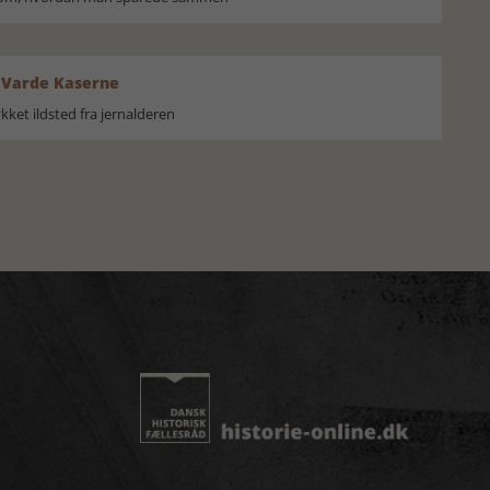
 Varde Kaserne
ket ildsted fra jernalderen