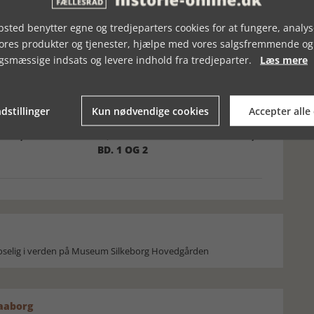
sted benytter egne og tredjeparters cookies for at fungere, analys
vores produkter og tjenester, hjælpe med vores salgsfremmende og
gsmæssige indsats og levere indhold fra tredjeparter.
Læs mere
dstillinger
Kun nødvendige cookies
Accepter alle
UFT, LET BRIS FRA
NØRRE VOSBORG I TID OG RUM,
BD. 1 OG 2
moselig i verden på Museum Silkeborg Hovedgården
Faaborg