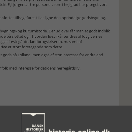
kt E.J. Jurgens, - tre personer, som i høj grad har præget vort
slottet tilbageføres til at ligne den oprindelige godsbygning,
bygnings- og kulturhistorie. Der ud over får man et godt indblik
de på slottet og i, hvordan livsvilkår ændres af lovgivernes
alg af fæstegårde, landbrugskriser m. m. samt af
drive et stort foretagende som dette.
t gods på Lolland, men også af stor interesse for andre end
 folk med interesse for datidens herregårdsliv.