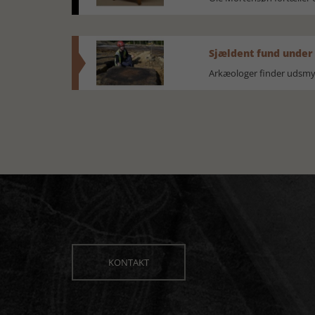
Sjældent fund under
Arkæologer finder udsmyk
KONTAKT