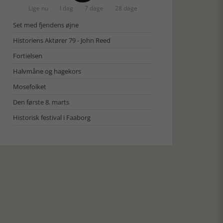
Lige nu
I dag
7 dage
28 dage
Set med fjendens øjne
Historiens Aktører 79 - John Reed
Fortielsen
Halvmåne og hagekors
Mosefolket
Den første 8. marts
Historisk festival i Faaborg