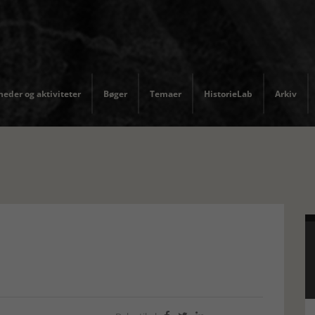
eder og aktiviteter
Bøger
Temaer
HistorieLab
Arkiv