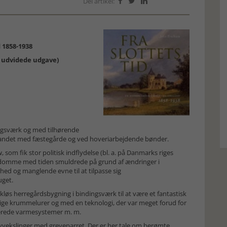
Del artikel:



d 1858-1938
g udvidede udgave)
ingsværk og med tilhørende
landet med fæstegårde og ved hoveriarbejdende bønder.
, som fik stor politisk indflydelse (bl. a. på Danmarks riges
rigdomme med tiden smuldrede på grund af ændringer i
hed og manglende evne til at tilpasse sig
uget.
kløs herregårdsbygning i bindingsværk til at være et fantastisk
ige krummelurer og med en teknologi, der var meget forud for
ncerede varmesystemer m. m.
revvekslinger med greveparret. Der er her tale om berømte