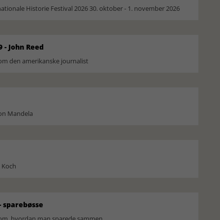
ionale Historie Festival 2026 30. oktober - 1. november 2026
9 - John Reed
om den amerikanske journalist
son Mandela
l Koch
 sparebøsse
r om, hvordan man sparede sammen