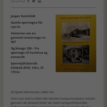
Del artikel:



Jesper Reinfeldt
Gamle sporvogne får
nyt liv
Historien om en
gammel motorvogn nr.
567
Og bivogn 226 – fra
sporvogn til havehus og
omvendt
Sporvejshistorisk
Selskab 2018. 124 s. ill.
175 kr.
Af Vigand Rasmussen, Lektor em.
Hvis man skal vurdere det danske museumsvæsens indsats
gennem de seneste årtier set med transporthistoriske