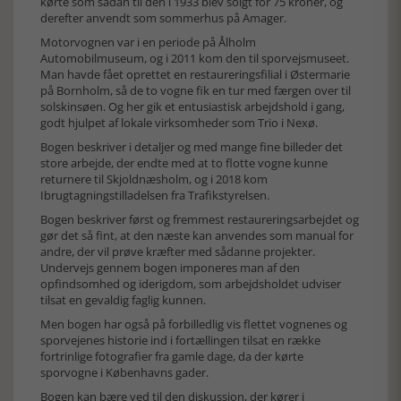
kørte som sådan til den i 1933 blev solgt for 75 kroner, og
derefter anvendt som sommerhus på Amager.
Motorvognen var i en periode på Ålholm
Automobilmuseum, og i 2011 kom den til sporvejsmuseet.
Man havde fået oprettet en restaureringsfilial i Østermarie
på Bornholm, så de to vogne fik en tur med færgen over til
solskinsøen. Og her gik et entusiastisk arbejdshold i gang,
godt hjulpet af lokale virksomheder som Trio i Nexø.
Bogen beskriver i detaljer og med mange fine billeder det
store arbejde, der endte med at to flotte vogne kunne
returnere til Skjoldnæsholm, og i 2018 kom
Ibrugtagningstilladelsen fra Trafikstyrelsen.
Bogen beskriver først og fremmest restaureringsarbejdet og
gør det så fint, at den næste kan anvendes som manual for
andre, der vil prøve kræfter med sådanne projekter.
Undervejs gennem bogen imponeres man af den
opfindsomhed og iderigdom, som arbejdsholdet udviser
tilsat en gevaldig faglig kunnen.
Men bogen har også på forbilledlig vis flettet vognenes og
sporvejenes historie ind i fortællingen tilsat en række
fortrinlige fotografier fra gamle dage, da der kørte
sporvogne i Københavns gader.
Bogen kan bære ved til den diskussion, der kører i