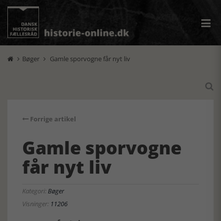
Bøger
Gamle sporvogne får nyt liv



Forrige artikel
Gamle sporvogne
får nyt liv
Kategori:
Bøger
Visninger:
11206