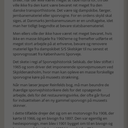
briller, har der ikke været meget at råbe hurra for, thi der
ville ikke fra den kant være bevaret ret meget fra den
danske transporthistorie. Det være sig dampskibe, færger,
jernbanemateriel eller sporvogne. For en ordens skyld skal
siges, at Danmarks Jernbanemuseum er en undtagelse, idet
man her tidligt begyndte at bevare statsbanemateriel.
Men ellers ville der ikke have været ret meget bevaret, hvis
ikke en masse ildsjæle fra 1960’erne og fremefter udførte et
meget stort arbejde på at erhverve, bevare og renovere
materiel lige fra dampskibet S/S Skelskjør til nu senest et
sporvognssæt fra Københavns Sporveje.
Det skete i regi af Sporvejshistorisk Selskab, der blev stiftet i
1965 og som driver det imponerende sporvejsmuseum ved
Skjoldenæsholm, hvor man kan opleve en masse forskellige
sporvogne køre på museets strækning.
Når man læser Jesper Reinfelds bog, må man beundre de
ihærdige sporvejshistorikere dels for det opsøgende
arbejde, dels for det restaureringsvirke, der ofte går forud
for indsættelsen af en ny gammel sporvogn på museets
skinner.
I dette tilfælde drejer det sig om en motorvogn fra 1908, der
kørte til 1966, og en bivogn fra 1897. Den var egentlig en
hestesporvogn, men blev i 1901 bygget om til en bivogn og