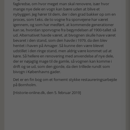
fagkredse, om hvor meget man skal renovere, især hvor
mange nye dele en vogn kan bære uden at blive et
nybyggeri. Jeg hører til dem, der i den grad bakker op om en
proces, som f.eks. de to vogne fra sporvejene har været
igennem, og som har medført, at kommende generationer
kan se, hvordan sporvogne fra begyndelsen af 1900-tallet så
ud. Alternativet havde været, at bivognen skulle have været
bevaret i den stand, som den havde i 1979, da den blev
hentet i haven på Amager. Så kunne den være blevet
udstillet i den ringe stand, men aldrig være kommet ud at
køre. Så hellere en renovering med anvendelse af nye dele,
der er nøjagtig mage til de gamle, så vognen kan komme i
drift og se ud, som den gjorde, da den trillede rundt som
bivogn i Københavns gader.
Det er en fin bog om et fornemt stykke restaureringsarbejde
på Bornholm.
[Historie-online.dk, den 5. februar 2019]