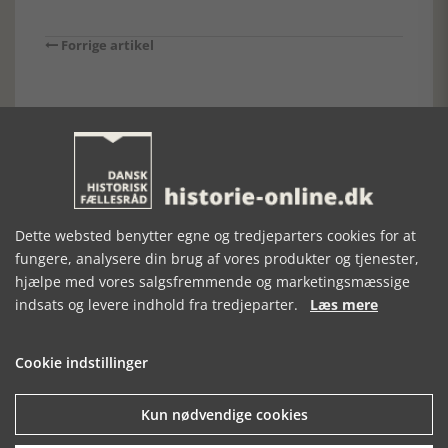
Forrige artikel
SE RELATEREDE ARTIKLER
Dette websted benytter egne og tredjeparters cookies for at
DANMARKS
DANSK
URBANE
fungere, analysere din brug af vores produkter og tjenester,
HAVNEMILJØER
BILPRODUKTION
KREDSLØB
hjælpe med vores salgsfremmende og marketingsmæssige
indsats og levere indhold fra tredjeparter.
Læs mere
Cookie indstillinger
Kun nødvendige cookies