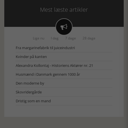
Mest læste artikler

Lige nu
I dag
7 dage
28 dage
Fra margarinefabrik til juiceindustri
Kvinder på kanten
Alexandra Kollontaj - Historiens Aktører nr. 21
Husmænd i Danmark gennem 1000 år
Den moderne by
Skovridergårde
Dristig som en mand