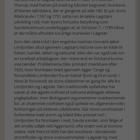
Thorup, med hatten på sned og hånden begravet i bunkevis
af blanke sølvdalere, der er gengivet på side 180. Et par store
ildebrande i 1747 og 1751 satte i en årrække Løgstørs
udvikling i stå, men byens fortsatte betydning som
handelscentrum underbygges af, at Christian 7. i 1785 tillod,
at der måtte afholdes tre årlige markeder i Løgstør.
Som den røde tråd i den engelske marines tovværk løber
Limfjorden altså igennem Løgstørs historie som en kilde til
fiskeri, handel, søfart og velstand. Men der var også tale om
en lunefuld arbejdsgiver, der i mere end en forstand kunne
vise tænder. Problemerne blev primært mærkbare efter
1825, hvor Nordsøen brød igennem Agger Tange og
forvandlede Limfjorden fra en lukket fjord og til et sund. I
disse år forsvandt de store sildestimer en gang for alle fra
Limfjorden og Løgstør. Den traditionelle opfattelse har
været at det øgede indhold af saltvand ødelagde sildenes
ynglepladser, men Bloksgaard argumenterer overbevisende
for, at uhæmmet rovfiskeri også spillede en afgørende rolle i
forklaringen på sildenes udeblivelse. Når store vandmasser i
forbindelse med storm og blæst blev presset ind i
Limfjorden fra Nordsøen i vest, havde vandet, som følge af
det smalle udløb ved Aggersund, ofte svært ved at komme
videre. Helt frem til 2005 har det resulteret i deciderede
stormfloder og store oversvømmelser i Løgstør by med