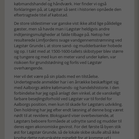
købmandshandel og håndværk. Her finder vi også
forklaringen på, at Løgstør så sent i historien opnåede den
eftertragtede titel af købstad.
De store sildestimer var ganske vist ikke altid lige pålidelige
gæster, men så havde man i Løgstør heldigvis andre
indtjeningsmuligheder at falde tilbage på. Netop her
resulterede Limfjordens svage vandgennemstrømning ved
Løgstør Grunde i, at store sand- og mudderbanker hobede
sig op. I takt med at 1500-1600-tallets skibstyper blev større
og tungere og med kun en meter vand under kølen, var
risikoen for grundstødning og forlis ved Løgstør
overhængende.
Her vil det være på sin plads med en tilståelse.
Undertegnede anmelder har i en årrække beskæftiget sig
med Aalborgs ældre købmands- og handelshistorie. I den
forbindelse har jeg også anlagt den vinkel, at de vanskeligt
farbare besejlingsforhold ved Løgstør var til fordel for
Aalborgs position, men kun til skade for Løgstørs udvikling.
Den holdning har jeg efter endt læsning af denne bog været
nødt til at revidere. Bloksgaard viser overbevisende, at
Løgstørs beboere formåede at udnytte sand og mudder til
deres egen økonomiske gevinst. For det første lå byen stik
øst for Løgstør Grunde, så de lokale skibe skulle altså ikke
krydse dette naturskabte minefelt for at komme ud i