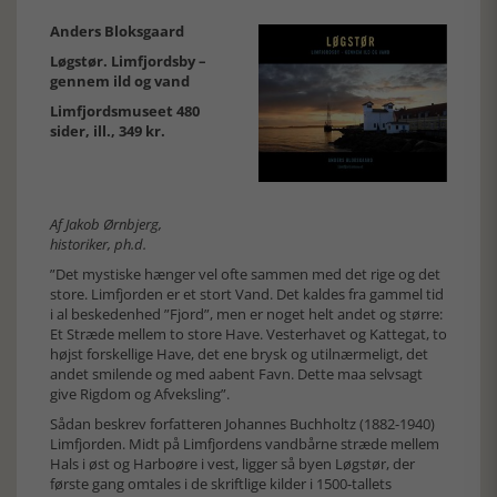
Anders Bloksgaard
Løgstør. Limfjordsby –
gennem ild og vand
Limfjordsmuseet 480
sider, ill., 349 kr.
Af Jakob Ørnbjerg,
historiker, ph.d.
”Det mystiske hænger vel ofte sammen med det rige og det
store. Limfjorden er et stort Vand. Det kaldes fra gammel tid
i al beskedenhed ”Fjord”, men er noget helt andet og større:
Et Stræde mellem to store Have. Vesterhavet og Kattegat, to
højst forskellige Have, det ene brysk og utilnærmeligt, det
andet smilende og med aabent Favn. Dette maa selvsagt
give Rigdom og Afveksling”.
Sådan beskrev forfatteren Johannes Buchholtz (1882-1940)
Limfjorden. Midt på Limfjordens vandbårne stræde mellem
Hals i øst og Harboøre i vest, ligger så byen Løgstør, der
første gang omtales i de skriftlige kilder i 1500-tallets