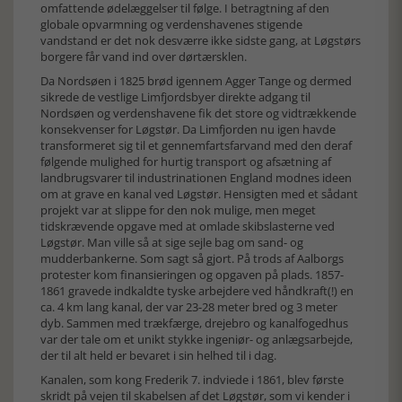
omfattende ødelæggelser til følge. I betragtning af den
globale opvarmning og verdenshavenes stigende
vandstand er det nok desværre ikke sidste gang, at Løgstørs
borgere får vand ind over dørtærsklen.
Da Nordsøen i 1825 brød igennem Agger Tange og dermed
sikrede de vestlige Limfjordsbyer direkte adgang til
Nordsøen og verdenshavene fik det store og vidtrækkende
konsekvenser for Løgstør. Da Limfjorden nu igen havde
transformeret sig til et gennemfartsfarvand med den deraf
følgende mulighed for hurtig transport og afsætning af
landbrugsvarer til industrinationen England modnes ideen
om at grave en kanal ved Løgstør. Hensigten med et sådant
projekt var at slippe for den nok mulige, men meget
tidskrævende opgave med at omlade skibslasterne ved
Løgstør. Man ville så at sige sejle bag om sand- og
mudderbankerne. Som sagt så gjort. På trods af Aalborgs
protester kom finansieringen og opgaven på plads. 1857-
1861 gravede indkaldte tyske arbejdere ved håndkraft(!) en
ca. 4 km lang kanal, der var 23-28 meter bred og 3 meter
dyb. Sammen med trækfærge, drejebro og kanalfogedhus
var der tale om et unikt stykke ingeniør- og anlægsarbejde,
der til alt held er bevaret i sin helhed til i dag.
Kanalen, som kong Frederik 7. indviede i 1861, blev første
skridt på vejen til skabelsen af det Løgstør, som vi kender i