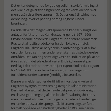
Det er kendetegnende for god og solid historieformidling at
det ikke blot giver fyldestgørende og tankevækkende svar,
men også rejser flere spørgsmål. Det er også tilfældet med
denne bog, hvor et par ting sprang i øjnene under
læsningen.
På side 306 i det meget veldisponerede kapitel 6: Krigstider
antager forfatteren, at Karl Gustav-krigene (1657-1660)
tilsyneladende passerede Løgstør ”uden større problemer”.
Fraværet af justitsprotokoller fra den lokale domstol,
Løgstør Birk, i disse år betyder ikke nødvendigvis, at al lov
og orden brød sammen under svenskernes tilstedeværelse i
området. Det kan dog samtidigt være en indikation på, at alt
ikke var, som det plejede at være. Endelig kunne et par
nedslag i de trods alt bevarede justitsprotokoller fra Løgstør
fra 1666-1683 måske have frembragt oplysninger om
forholdene under samme fjendtlige besættelse.
Denne anmelder savner dertil lidt en kort beskrivelse af
Løgstørs bystyre, retsvæsen og øvrige lokaladministration.
Dermed ikke sagt, at dette havde behøvet at udvikle sig til
en slavisk gennemgang af den lokale forvaltningshistorie,
men fraværet af disse oplysninger efterlader alt andet lige
en række ubesvarede spørgsmål. Eftersom Løgstør først
formelt opnåede købstadsrettigheder år 1900 må der vel