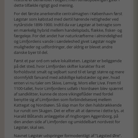
dette tilfælde rigtigt god mening.
For det første anerkendte centralmagten i København først
Løgstør som købstad med dertil hørende rettigheder ved
nytårstide 1899-1900. Indtil da var Løgstør at betragte som
en mærkelig hybrid mellem handelsplads, flække, fisker- og
færgeleje. For det andet har naturkræfterne i almindelighed
og Limfjordens vande i særdeleshed givet Løgstør nogle
muligheder og udfordringer, der aldrig er blevet andre
danske byer til del.
Først et par ord om selve lokaliteten. Løgstør er beliggende
på det sted, hvor Limfjorden skifter karakter fra et
forholdsvist smalt og sejlbart sund til et langt større og mere
stormfyldt farvand med adskillige købstæder og øer, hvad
enten vi nu taler om Skive, Lemvig, Mors eller Livø. Frem til
1100-tallet, hvor Limfjordens udløb i Nordsøen blev spærret
af sandklitter, kunne de store vikingeflåder med fordel
benytte sig af Limfjorden som forbindelsesvej mellem
Kattegat og Nordsøen. Så slap man for den halsbrækkende
tur rundt om Skagen. Det er efter alt at dømme i dette lys, at
Harald Blåtands anlæggelse af ringborgen Aggersborg, på
den anden side af Limfjorden og umiddelbart nordvest for
Løgstør, skal ses.
Navnet Løgstør udspringer formodentligt af ”Løgsted Øre”.