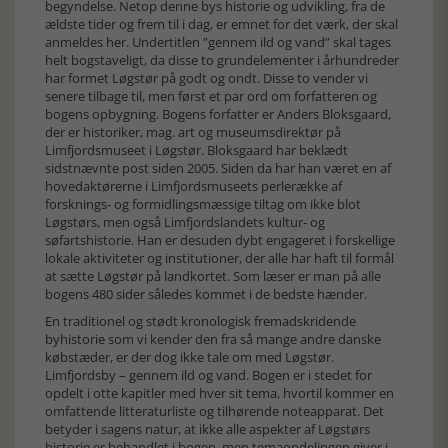
begyndelse. Netop denne bys historie og udvikling, fra de
ældste tider og frem til i dag, er emnet for det værk, der skal
anmeldes her. Undertitlen ”gennem ild og vand” skal tages
helt bogstaveligt, da disse to grundelementer i århundreder
har formet Løgstør på godt og ondt. Disse to vender vi
senere tilbage til, men først et par ord om forfatteren og
bogens opbygning. Bogens forfatter er Anders Bloksgaard,
der er historiker, mag. art og museumsdirektør på
Limfjordsmuseet i Løgstør. Bloksgaard har beklædt
sidstnævnte post siden 2005. Siden da har han været en af
hovedaktørerne i Limfjordsmuseets perlerække af
forsknings- og formidlingsmæssige tiltag om ikke blot
Løgstørs, men også Limfjordslandets kultur- og
søfartshistorie. Han er desuden dybt engageret i forskellige
lokale aktiviteter og institutioner, der alle har haft til formål
at sætte Løgstør på landkortet. Som læser er man på alle
bogens 480 sider således kommet i de bedste hænder.
En traditionel og stødt kronologisk fremadskridende
byhistorie som vi kender den fra så mange andre danske
købstæder, er der dog ikke tale om med Løgstør.
Limfjordsby – gennem ild og vand. Bogen er i stedet for
opdelt i otte kapitler med hver sit tema, hvortil kommer en
omfattende litteraturliste og tilhørende noteapparat. Det
betyder i sagens natur, at ikke alle aspekter af Løgstørs
historie er behandlet i bogen, men temaopdelingen giver i