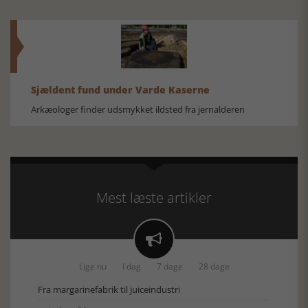
Sjældent fund under Varde Kaserne
Arkæologer finder udsmykket ildsted fra jernalderen
Mest læste artikler

Lige nu
I dag
7 dage
28 dage
Fra margarinefabrik til juiceindustri