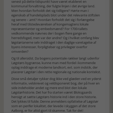
senest på dette tidspunkt have været etableret en
kommunal forvaltning, der fulgte linjen i det øvrige land.
Men hvordan forholdt det sig tidligere? Hørte man i
egenskab af handelsplads blot under det relevante stiftslen
og senere – amt? Hvordan forholdt det sig i forlængelse
heraf med tilstedeværelsen af kongemagtens lokale
repræsentanter og embedsmænd? For 1700-tallets
vedkommende nævnes der i bogen flere gange en
herredsfoged, men var der andre? Og i hvilket omfang blev
løgstørianerne selv inddraget i den daglige varetagelse af
byens interesser, forpligtelser og privilegier overfor
omverden?
Og til allersidst. Da bogens potentiale rækker langt udenfor
Løgstørs bygrænse, kunne man med fordel i kommende
oplag inddrage et moderne landkort, evt. som indstik, der
placerer Løgstør i den rette regionale og nationale kontekst.
Disse små detaljer rykker dog ikke ved glæden ved en yderst
informativ, velskrevet og veldisponeret bog, der på hver en
side indeholder andet og mere end blot den lokale
Løgstørhistorie. Det har fra starten været Bloksgaards
hensigt at sætte Løgstørs historie ind i den store historie.
Det lykkes til fulde. Denne anmelders opfattelse af Løgstør
som en perifer lokalitet, der levede i skyggen af det store
Aalborg, er for altid gjort til skamme. Tak for det!