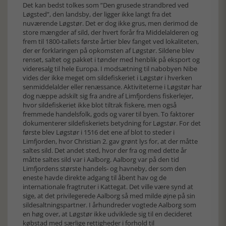
Det kan bedst tolkes som ”Den grusede strandbred ved
Løgsted”, den landsby, der ligger ikke langt fra det
nuværende Løgstør. Det er dog ikke grus, men derimod de
store mængder af sild, der hvert forår fra Middelalderen og
frem til 1800-tallets første årtier blev fanget ved lokaliteten,
der er forklaringen på opkomsten af Løgstør. Sildene blev
renset, saltet og pakket i tønder med henblik på eksport og
videresalg til hele Europa. I modsætning til nabobyen Nibe
vides der ikke meget om sildefiskeriet i Løgstør i hverken
senmiddelalder eller renæssance. Aktiviteterne i Løgstør har
dog næppe adskilt sig fra andre af Limfjordens fiskerlejer,
hvor sildefiskeriet ikke blot tiltrak fiskere, men også
fremmede handelsfolk, gods og varer til byen. To faktorer
dokumenterer sildefiskeriets betydning for Løgstør. For det
første blev Løgstør i 1516 det ene af blot to steder i
Limfjorden, hvor Christian 2. gav grønt lys for, at der måtte
saltes sild. Det andet sted, hvor der fra og med dette år
måtte saltes sild var i Aalborg. Aalborg var på den tid
Limfjordens største handels- og havneby, der som den
eneste havde direkte adgang til åbent hav og de
internationale fragtruter i Kattegat. Det ville være synd at
sige, at det privilegerede Aalborg så med milde øjne på sin
sildesaltningspartner. I århundreder vogtede Aalborg som
en høg over, at Løgstør ikke udviklede sig til en decideret
købstad med særlige rettigheder i forhold til