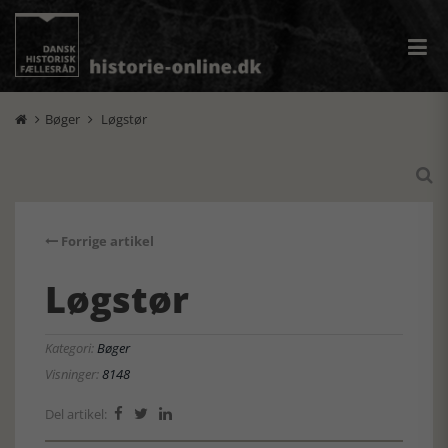
Bøger
Løgstør



Forrige artikel
Løgstør
Kategori:
Bøger
Visninger:
8148
Del artikel:


