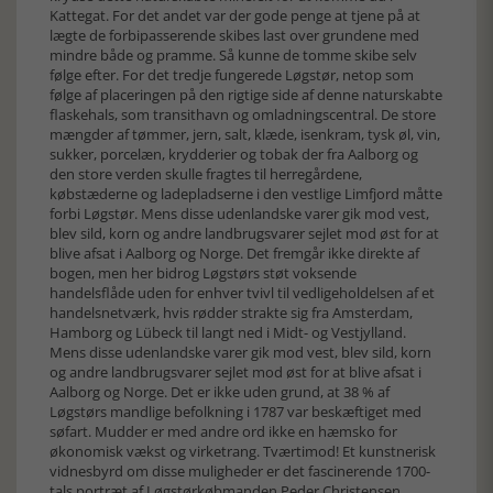
Kattegat. For det andet var der gode penge at tjene på at
lægte de forbipasserende skibes last over grundene med
mindre både og pramme. Så kunne de tomme skibe selv
følge efter. For det tredje fungerede Løgstør, netop som
følge af placeringen på den rigtige side af denne naturskabte
flaskehals, som transithavn og omladningscentral. De store
mængder af tømmer, jern, salt, klæde, isenkram, tysk øl, vin,
sukker, porcelæn, krydderier og tobak der fra Aalborg og
den store verden skulle fragtes til herregårdene,
købstæderne og ladepladserne i den vestlige Limfjord måtte
forbi Løgstør. Mens disse udenlandske varer gik mod vest,
blev sild, korn og andre landbrugsvarer sejlet mod øst for at
blive afsat i Aalborg og Norge. Det fremgår ikke direkte af
bogen, men her bidrog Løgstørs støt voksende
handelsflåde uden for enhver tvivl til vedligeholdelsen af et
handelsnetværk, hvis rødder strakte sig fra Amsterdam,
Hamborg og Lübeck til langt ned i Midt- og Vestjylland.
Mens disse udenlandske varer gik mod vest, blev sild, korn
og andre landbrugsvarer sejlet mod øst for at blive afsat i
Aalborg og Norge. Det er ikke uden grund, at 38 % af
Løgstørs mandlige befolkning i 1787 var beskæftiget med
søfart. Mudder er med andre ord ikke en hæmsko for
økonomisk vækst og virketrang. Tværtimod! Et kunstnerisk
vidnesbyrd om disse muligheder er det fascinerende 1700-
tals portræt af Løgstørkøbmanden Peder Christensen