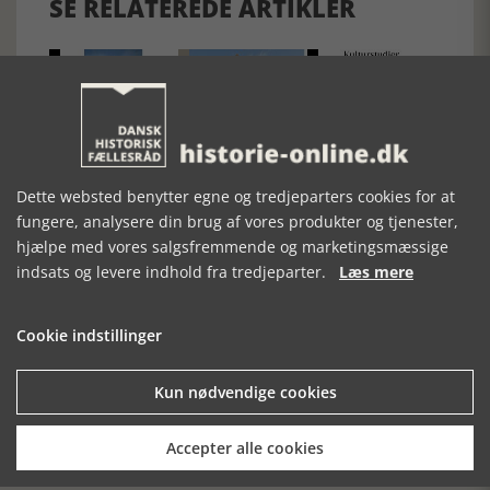
SE RELATEREDE ARTIKLER
SVAR PÅ REPLIK
NYE TIDER FOR
NYT NR. AF
DE DANSKE
KULTURSTUDIER
HERREGÅRDE
Dette websted benytter egne og tredjeparters cookies for at
fungere, analysere din brug af vores produkter og tjenester,
hjælpe med vores salgsfremmende og marketingsmæssige
indsats og levere indhold fra tredjeparter.
Læs mere
Cookie indstillinger
Kun nødvendige cookies
Mosefolket
Den største samling af moselig i verden på Museum
Silkeborg Hovedgården
Accepter alle cookies