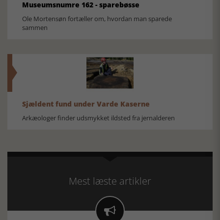
Museumsnumre 162 - sparebøsse
Ole Mortensøn fortæller om, hvordan man sparede
sammen
Sjældent fund under Varde Kaserne
Arkæologer finder udsmykket ildsted fra jernalderen
Mest læste artikler
