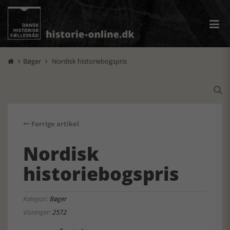
Bøger
Nordisk historiebogspris



Forrige artikel
Nordisk
historiebogspris
Kategori:
Bøger
Visninger:
2572