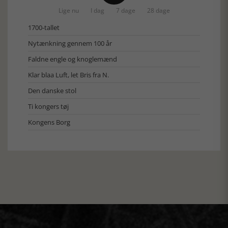
Lige nu
I dag
7 dage
28 dage
1700-tallet
Nytænkning gennem 100 år
Faldne engle og knoglemænd
Klar blaa Luft, let Bris fra N.
Den danske stol
Ti kongers tøj
Kongens Borg