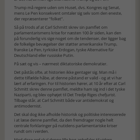
Trump må regere uden om Huset, dvs. Kongres og Senat,
mens Le Pen konsekvent omtaler sig selv som den eneste,
der repræsenterer ”folket”.
Så på trods af at Carl Schmitt skrev sin pamflet om
parlamentarismens krise for næsten 100 år siden, kan den
på forunderlig vis sige noget om de tendenser, der ligger bag
de folkelige bevægelser der støtter amerikanske Trump,
franske Le Pen, tyrkiske Erdogan, tyske Alternative für
Deutschland eller russiske Putin.
På sæt og vis – nærmest diktatoriske demokratier.
Det påstås ofte, at historien ikke gentager sig. Man må i
dette tilfælde håbe, at denne påstand er valid - og at vi har
lært af erfaringen. For til historien hører, at 10 år efter at Carl
Schmitt skrev denne pamflet, meldte ham sig ind i det tyske
Naziparti, og blev ophøjet til Det Tredje Riges chefjurist.
Tilbage står, at Carl Schmitt både var antidemokrat og
antimodernist.
Det skal dog ikke afholde historisk og politiske interesserede
i at læse denne pamflet, da den fremdrager nogle helt
centrale forklaringer på nutidens parlamentariske kriser
rundt om i verden.
Med disse ord skal denne lille bog anbefales til videre