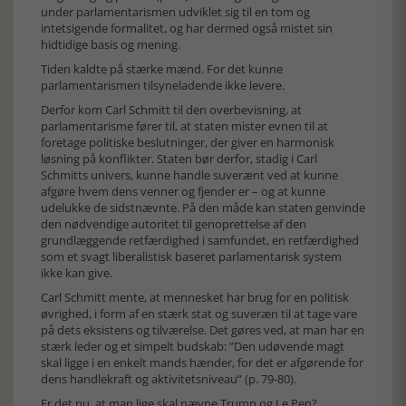
under parlamentarismen udviklet sig til en tom og
intetsigende formalitet, og har dermed også mistet sin
hidtidige basis og mening.
Tiden kaldte på stærke mænd. For det kunne
parlamentarismen tilsyneladende ikke levere.
Derfor kom Carl Schmitt til den overbevisning, at
parlamentarisme fører til, at staten mister evnen til at
foretage politiske beslutninger, der giver en harmonisk
løsning på konflikter. Staten bør derfor, stadig i Carl
Schmitts univers, kunne handle suverænt ved at kunne
afgøre hvem dens venner og fjender er – og at kunne
udelukke de sidstnævnte. På den måde kan staten genvinde
den nødvendige autoritet til genoprettelse af den
grundlæggende retfærdighed i samfundet, en retfærdighed
som et svagt liberalistisk baseret parlamentarisk system
ikke kan give.
Carl Schmitt mente, at mennesket har brug for en politisk
øvrighed, i form af en stærk stat og suveræn til at tage vare
på dets eksistens og tilværelse. Det gøres ved, at man har en
stærk leder og et simpelt budskab: ”Den udøvende magt
skal ligge i en enkelt mands hænder, for det er afgørende for
dens handlekraft og aktivitetsniveau” (p. 79-80).
Er det nu, at man lige skal nævne Trump og Le Pen?