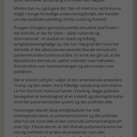
Så en bestseller på dansk grund bliver den næppe.
Mindre kan nu også gøre det. Den vil med stor nytte kunne
indgå i mange forskellige undervisningsforløb, der handler
om den politiske udvikling i fortid, nutid og fremtid.
Årsagen til bogens genopblussende aktualitet skal findes i
det forhold, at der for tiden – både nationalt og
internationalt - er dukket en stærk og folkelig
antiglobaliseringsbølge op. Det har i høj grad ført til en hel
del kritik af det allestedsnærværende liberale demokratis
parlamentariske funktionsmåde. En kritik der går på, at det
liberalistiske demokrati, sætter individet over helheden,
fremskridtet over sammenhængen og økonomien over
politikken.
Det er klarest udtrykt i valget af den amerikanske præsident
Trump, og den relativ store folkelige opbakning som Marine
Le Pen fra Front National høster i Frankrig. Begge politiske
bevægelser er kendetegnet af en indædt og ideologisk kamp
mod det parlamentariske system og den politiske elite.
Holdningen blandt disse antiglobalister har helt
overvejende været, at parlamentarismen og den politiske
elite har sat store dele af den nationale sammenhængskraft
over styr. Påstanden er, at den liberale parlamentarisme har
vist sig ineffektiv til at løse de problemer, som den