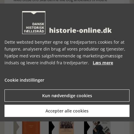
studier.
Historie-online.dk, den 2. maj 2017
Dette websted benytter egne og tredjeparters cookies for at
fungere, analysere din brug af vores produkter og tjenester,
hjælpe med vores salgsfremmende og marketingsmæssige
indsats og levere indhold fra tredjeparter.
Læs mere
Cookie indstillinger
Forrige artikel
Kun nødvendige cookies
SE RELATEREDE ARTIKLER
Accepter alle cookies