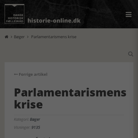
Bøger
Parlamentarismens krise



Forrige artikel
Parlamentarismens
krise
Kategori:
Bøger
Visninger:
9135