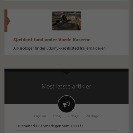
Sjældent fund under Varde Kaserne
Arkæologer finder udsmykket ildsted fra jernalderen
Mest læste artikler

Lige nu
I dag
7 dage
28 dage
Husmænd i Danmark gennem 1000 år