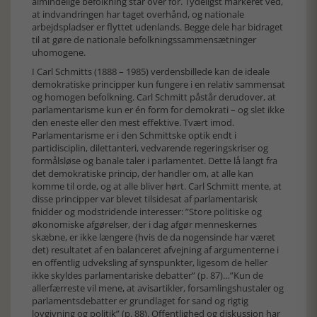
almindelige befolkning står over for. Tydeligst markeret ved,
at indvandringen har taget overhånd, og nationale
arbejdspladser er flyttet udenlands. Begge dele har bidraget
til at gøre de nationale befolkningssammensætninger
uhomogene.
I Carl Schmitts (1888 – 1985) verdensbillede kan de ideale
demokratiske principper kun fungere i en relativ sammensat
og homogen befolkning. Carl Schmitt påstår derudover, at
parlamentarisme kun er én form for demokrati – og slet ikke
den eneste eller den mest effektive. Tvært imod.
Parlamentarisme er i den Schmittske optik endt i
partidisciplin, dilettanteri, vedvarende regeringskriser og
formålsløse og banale taler i parlamentet. Dette lå langt fra
det demokratiske princip, der handler om, at alle kan
komme til orde, og at alle bliver hørt. Carl Schmitt mente, at
disse principper var blevet tilsidesat af parlamentarisk
fnidder og modstridende interesser: ”Store politiske og
økonomiske afgørelser, der i dag afgør menneskernes
skæbne, er ikke længere (hvis de da nogensinde har været
det) resultatet af en balanceret afvejning af argumenterne i
en offentlig udveksling af synspunkter, ligesom de heller
ikke skyldes parlamentariske debatter” (p. 87)…”Kun de
allerfærreste vil mene, at avisartikler, forsamlingshustaler og
parlamentsdebatter er grundlaget for sand og rigtig
lovgivning og politik” (p. 88). Offentlighed og diskussion har