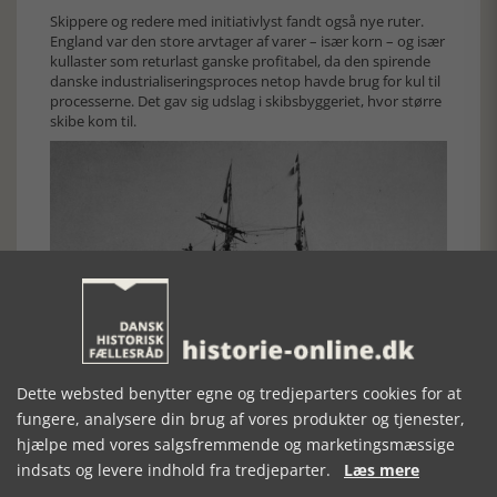
Skippere og redere med initiativlyst fandt også nye ruter.
England var den store arvtager af varer – især korn – og især
kullaster som returlast ganske profitabel, da den spirende
danske industrialiseringsproces netop havde brug for kul til
processerne. Det gav sig udslag i skibsbyggeriet, hvor større
skibe kom til.
Dette websted benytter egne og tredjeparters cookies for at
fungere, analysere din brug af vores produkter og tjenester,
hjælpe med vores salgsfremmende og marketingsmæssige
indsats og levere indhold fra tredjeparter.
Læs mere
Skonnerten ’Cecilie’ bygget 1876 er et fint eksempel på de store