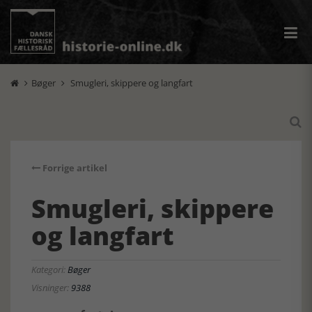
Bøger
Smugleri, skippere og langfart



Forrige artikel
Smugleri, skippere
og langfart
Kategori:
Bøger
Visninger:
9388