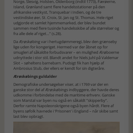
Norge, Slesvig, Holsten, Oldenborg (indtil 1773), Færøerne,
Island, Grønland samt flere handelsstationer på den
afrikanske vestkyst, Tranquebar i Indien, og de tre
vestindiske øer, St. Croix, St. Jan og St. Thomas. Hele riget
udgjorde et samlet hjemmemarked, der blev bundet
sammen med flere tusinde handelsskibe af alle størrelser og
fra alle dele af riget…” (s.28).
Da Ærøskøbing var i hertugdømmeregi, blev den grænseby
lige uden for kongeriget. Hermed var der åbnet op for
smugleri af såkaldte forbudsvarer – en mulighed Ærøboerne
udnyttede i stor stil. Blandt andet for Niels Juhl på Valdemar
Slot – søheltens barnebarn. Pudsigt fik han hjælp af
Ambrosius Stub, der ellers er kendt for sin digteråre.
Ærøskøbings guldalder
Demografiske undersøgelser viser, at i 1769 var der en
ganske stor del af Ærøskøbings indbyggere, der havde deres
udkomme i forbindelse med de maritime erhverv. Ganske
som Marstal var byen nu også en såkaldt ”skipperby”.
Derfor ramte Napoleonskrigene også byen hårdt. Flere af
byens søfolk havnede i ’Prisonen’ i England – når skibe samt
last blev opbragt.