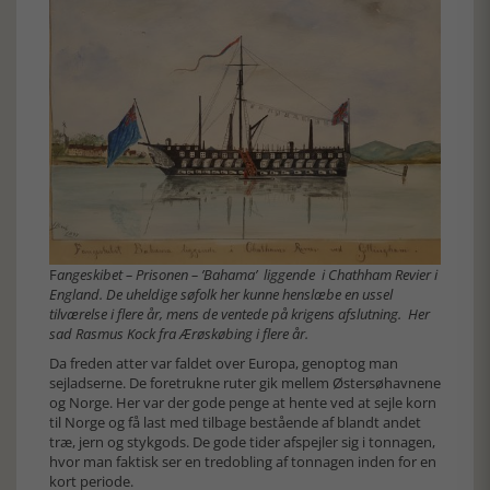
F
angeskibet – Prisonen – ’Bahama’ liggende i Chathham Revier i
England. De uheldige søfolk her kunne henslæbe en ussel
tilværelse i flere år, mens de ventede på krigens afslutning. Her
sad Rasmus Kock fra Ærøskøbing i flere år.
Da freden atter var faldet over Europa, genoptog man
sejladserne. De foretrukne ruter gik mellem Østersøhavnene
og Norge. Her var der gode penge at hente ved at sejle korn
til Norge og få last med tilbage bestående af blandt andet
træ, jern og stykgods. De gode tider afspejler sig i tonnagen,
hvor man faktisk ser en tredobling af tonnagen inden for en
kort periode.