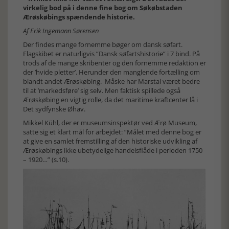
virkelig bod på i denne fine bog om Søkøbstaden
Ærøskøbings spændende historie.
Af Erik Ingemann Sørensen
Der findes mange fornemme bøger om dansk søfart.
Flagskibet er naturligvis ”Dansk søfartshistorie” i 7 bind. På
trods af de mange skribenter og den fornemme redaktion er
der ’hvide pletter’. Herunder den manglende fortælling om
blandt andet Ærøskøbing. Måske har Marstal været bedre
til at ’markedsføre’ sig selv. Men faktisk spillede også
Ærøskøbing en vigtig rolle, da det maritime kraftcenter lå i
Det sydfynske Øhav.
Mikkel Kühl, der er museumsinspektør ved Ærø Museum,
satte sig et klart mål for arbejdet: ”Målet med denne bog er
at give en samlet fremstilling af den historiske udvikling af
Ærøskøbings ikke ubetydelige handelsflåde i perioden 1750
– 1920…” (s.10).