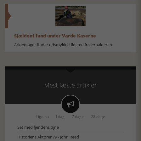
Sjældent fund under Varde Kaserne
Arkæologer finder udsmykket ildsted fra jernalderen
Mest læste artikler

Lige nu
I dag
7 dage
28 dage
Set med fjendens øjne
Historiens Aktører 79 - John Reed