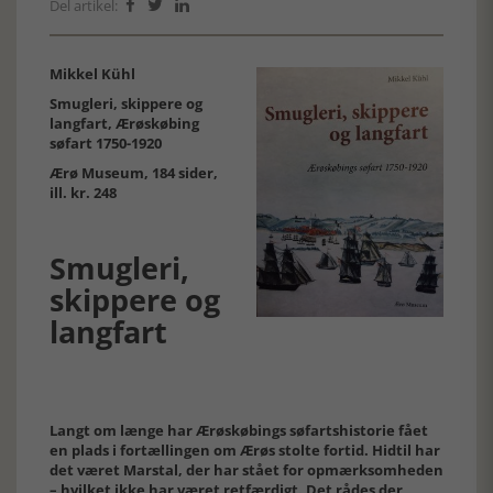
Del artikel:



Mikkel Kühl
Smugleri, skippere og
langfart, Ærøskøbing
søfart 1750-1920
Ærø Museum, 184 sider,
ill. kr. 248
Smugleri,
skippere og
langfart
Langt om længe har Ærøskøbings søfartshistorie fået
en plads i fortællingen om Ærøs stolte fortid. Hidtil har
det været Marstal, der har stået for opmærksomheden
– hvilket ikke har været retfærdigt. Det rådes der