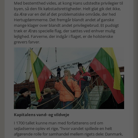
Med bestemthed vides, at kong Hans udstedte privilegier til
byen, så den fik købstadsrettigheder. Helt glat gik det ikke,
da Ærø var en del af det problematiske område, der hed
Hertugdømmerne. Det fremgår blandt andet af ganske
mange klager over blandt andet privilegiebrud. Et pudsigt
træk er Ærøs specielle flag, der sættes ved enhver mulig
lejlighed. Farverne, der indgår i flaget, er de holstenske
grevers farver.
Kapitalens vand- og vildveje
I 1700 tallet kunne man med forfatterens ord om
sejladserne oplev et rige, ”hvor vandet spillede en helt
afgørende rolle for samhandel mellem rigets dele: Danmark,