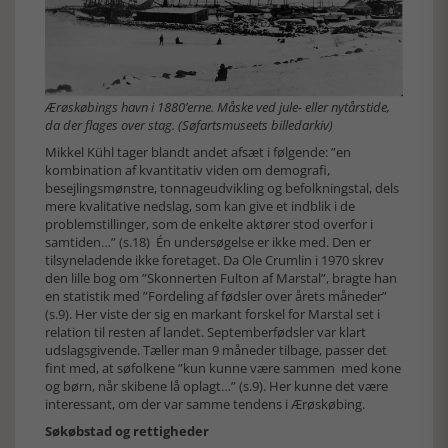
Ærøskøbings havn i 1880’erne. Måske ved jule- eller nytårstide,
da der flages over stag. (Søfartsmuseets billedarkiv)
Mikkel Kühl tager blandt andet afsæt i følgende: ”en
kombination af kvantitativ viden om demografi,
besejlingsmønstre, tonnageudvikling og befolkningstal, dels
mere kvalitative nedslag, som kan give et indblik i de
problemstillinger, som de enkelte aktører stod overfor i
samtiden…” (s.18) Én undersøgelse er ikke med. Den er
tilsyneladende ikke foretaget. Da Ole Crumlin i 1970 skrev
den lille bog om ”Skonnerten Fulton af Marstal”, bragte han
en statistik med ”Fordeling af fødsler over årets måneder”
(s.9). Her viste der sig en markant forskel for Marstal set i
relation til resten af landet. Septemberfødsler var klart
udslagsgivende. Tæller man 9 måneder tilbage, passer det
fint med, at søfolkene ”kun kunne være sammen med kone
og børn, når skibene lå oplagt…” (s.9). Her kunne det være
interessant, om der var samme tendens i Ærøskøbing.
Søkøbstad og rettigheder