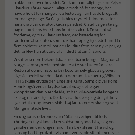
trukket ned over hovedet. Det kan man roligt sige om Kejser
Claudius. I år 41 havde Caligula trådt på for mange, han
havde holdt for mange vilde fester, og han havde brugt alt
for mange penge. Så Caligula blev myrdet. I timerne efter
hans drab var der stort kaos i paladset. Claudius gemte sig
bag en portiere, hvor hans fødder stak ud. En soldat så
fødderne, og trak Claudius frem, der kastede sig for
fødderne af soldaten, som trak ham op og hyldede ham. Da
flere soldater kom til, bar de Claudius frem som ny kejser, og
det forblev han at være til sin død tretten år senere.
Vi stifter senere bekendtskab med barnekongen Magnus af
Norge, som styrtede med sin hest i Alsted udenfor Sorø.
Resten af denne historie bør læseren selv glæde sig over.
Ligeså specielt var det, da den normanniske hertug Wilhelm
i 1116 skulle krydse den Engelske Kanal. Samtidig var kong
Henrik også ved at krydse kanalen, og dette gav
kronprinsen den lysende ide, at han ville overhale kongens
skib og nå først hjem. Der blev sat fulde sejl og det gik fint,
lige indtil kronprinsens skib i høj fart ramte et skær og sank.
Mange mistede livet.
En ung jurastuderende var i 1505 på vej hjem til fods i
Thüringen i Tyskland, da et voldsomt lynnedslag slog ned
ganske nær den unge mand. Han blev skræmt fra vid og
sans og bad til gud, at hvis han overlevede situationen, ville