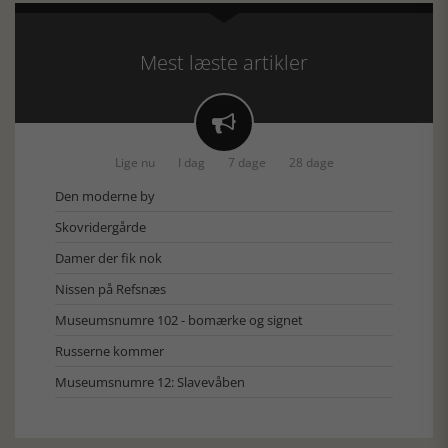
Mest læste artikler

Lige nu
I dag
7 dage
28 dage
Den moderne by
Skovridergårde
Damer der fik nok
Nissen på Refsnæs
Museumsnumre 102 - bomærke og signet
Russerne kommer
Museumsnumre 12: Slavevåben