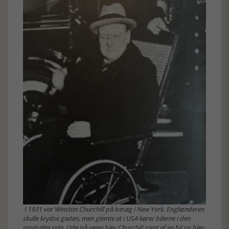
I 1931 var Winston Churchill på besøg i New York. Englænderen
skulle krydse gaden, men glemte at i USA kører bilerne i den
modsatte side. Ude på vejen blev Churchill ramt af en bil og blev