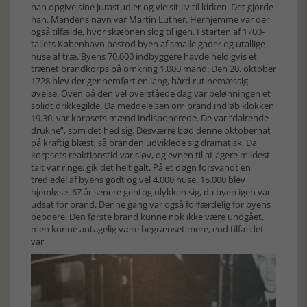
han opgive sine jurastudier og vie sit liv til kirken. Det gjorde
han. Mandens navn var Martin Luther. Herhjemme var der
også tilfælde, hvor skæbnen slog til igen. I starten af 1700-
tallets København bestod byen af smalle gader og utallige
huse af træ. Byens 70.000 indbyggere havde heldigvis et
trænet brandkorps på omkring 1.000 mand. Den 20. oktober
1728 blev der gennemført en lang, hård rutinemæssig
øvelse. Oven på den vel overståede dag var belønningen et
solidt drikkegilde. Da meddelelsen om brand indløb klokken
19.30, var korpsets mænd indisponerede. De var “dalrende
drukne”, som det hed sig. Desværre bød denne oktobernat
på kraftig blæst, så branden udviklede sig dramatisk. Da
korpsets reaktionstid var sløv, og evnen til at agere mildest
talt var ringe, gik det helt galt. På et døgn forsvandt en
trediedel af byens godt og vel 4.000 huse. 15.000 blev
hjemløse. 67 år senere gentog ulykken sig, da byen igen var
udsat for brand. Denne gang var også forfærdelig for byens
beboere. Den første brand kunne nok ikke være undgået,
men kunne antagelig være begrænset mere, end tilfældet
var.