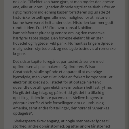
nok alle. Tilfældet kan have gjort, at man møder den eneste
ene, eller at jobmuligheden åbnede sig til et selskab. Efter en
rigtig morsom indledning kaster forfatteren sig ud i de 24
historiske fortællinger, alle med mulighed for at historien
kunne have været helt anderledes. Historien kommer godt
rundt i tiden. Fra 153 f.kr. hvor konsul Nobiliors
kampelefanter pludselig vendte om, og den romerske
hærfører tabte slaget. Den forreste elefant fik en sten i
hovedet og flygtede i vild panik. Numantias krigere øjnede
muligheden, styrtede ud, og nedlagde tusindvis af romerske
krigere.
Det sidste kapitel foregår et par tusind år senere med
opfindelsen af pacemakeren. Opfinderen, Wilson
Greatbatch, skulle opfinde et apparat til at overvåge
hjertelyde, men kom til at lodde en forkert komponent i et
elektronisk kredsløb. I stedet for at optage hjertelyd,
udsendte opstillingen elektriske impulser i helt fast rytme.
Nu gik det slag i slag, og på kort tid gik det fra tilfældig
opstilling til den første pacemaker. Mellem bogens to
yderpunkter får vi hele fortællingen om Columbus og
Amerika, samt andre fortællinger, der hører til “Amerikas
opdagelse”.
Shakespeare skrev engang, at nogle mennesker fødes til
storhed, andre opnår storhed, og atter andre får storhed