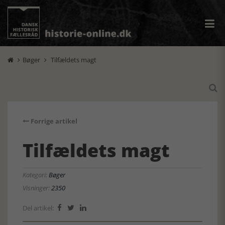
Bøger
Tilfældets magt



Forrige artikel
Tilfældets magt
Kategori:
Bøger
Visninger:
2350
Del artikel:


