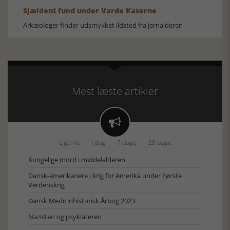
Sjældent fund under Varde Kaserne
Arkæologer finder udsmykket ildsted fra jernalderen
Mest læste artikler

Lige nu
I dag
7 dage
28 dage
Kongelige mord i middelalderen
Dansk-amerikanere i krig for Amerika under Første
Verdenskrig
Dansk Medicinhistorisk Årbog 2023
Nazisten og psykiateren