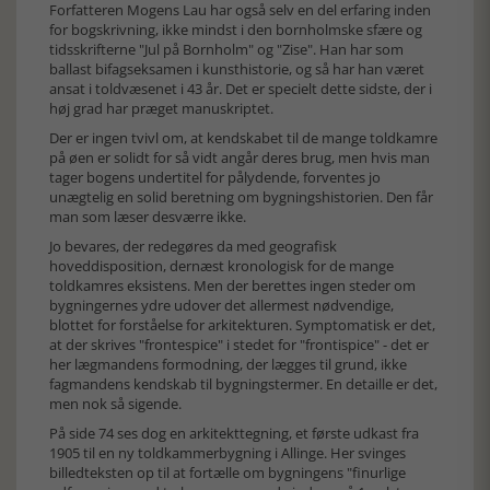
Forfatteren Mogens Lau har også selv en del erfaring inden
for bogskrivning, ikke mindst i den bornholmske sfære og
tidsskrifterne "Jul på Bornholm" og "Zise". Han har som
ballast bifagseksamen i kunsthistorie, og så har han været
ansat i toldvæsenet i 43 år. Det er specielt dette sidste, der i
høj grad har præget manuskriptet.
Der er ingen tvivl om, at kendskabet til de mange toldkamre
på øen er solidt for så vidt angår deres brug, men hvis man
tager bogens undertitel for pålydende, forventes jo
unægtelig en solid beretning om bygningshistorien. Den får
man som læser desværre ikke.
Jo bevares, der redegøres da med geografisk
hoveddisposition, dernæst kronologisk for de mange
toldkamres eksistens. Men der berettes ingen steder om
bygningernes ydre udover det allermest nødvendige,
blottet for forståelse for arkitekturen. Symptomatisk er det,
at der skrives "frontespice" i stedet for "frontispice" - det er
her lægmandens formodning, der lægges til grund, ikke
fagmandens kendskab til bygningstermer. En detaille er det,
men nok så sigende.
På side 74 ses dog en arkitekttegning, et første udkast fra
1905 til en ny toldkammerbygning i Allinge. Her svinges
billedteksten op til at fortælle om bygningens "finurlige