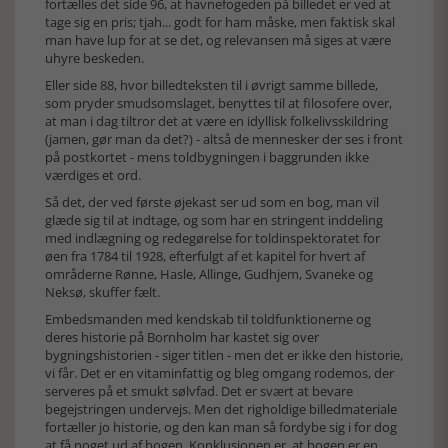
fortælles det side 96, at havnefogeden på billedet er ved at
tage sig en pris; tjah... godt for ham måske, men faktisk skal
man have lup for at se det, og relevansen må siges at være
uhyre beskeden.
Eller side 88, hvor billedteksten til i øvrigt samme billede,
som pryder smudsomslaget, benyttes til at filosofere over,
at man i dag tiltror det at være en idyllisk folkelivsskildring
(jamen, gør man da det?) - altså de mennesker der ses i front
på postkortet - mens toldbygningen i baggrunden ikke
værdiges et ord.
Så det, der ved første øjekast ser ud som en bog, man vil
glæde sig til at indtage, og som har en stringent inddeling
med indlægning og redegørelse for toldinspektoratet for
øen fra 1784 til 1928, efterfulgt af et kapitel for hvert af
områderne Rønne, Hasle, Allinge, Gudhjem, Svaneke og
Neksø, skuffer fælt.
Embedsmanden med kendskab til toldfunktionerne og
deres historie på Bornholm har kastet sig over
bygningshistorien - siger titlen - men det er ikke den historie,
vi får. Det er en vitaminfattig og bleg omgang rodemos, der
serveres på et smukt sølvfad. Det er svært at bevare
begejstringen undervejs. Men det righoldige billedmateriale
fortæller jo historie, og den kan man så fordybe sig i for dog
at få noget ud af bogen. Konklusionen er, at bogen er en