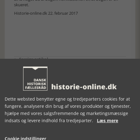
skueret.
Historie-online.dk 22. februar 2017
Forrige artikel
SE RELATEREDE ARTIKLER
Dette websted benytter egne og tredjeparters cookies for at
fungere, analysere din brug af vores produkter og tjenester,
hjælpe med vores salgsfremmende og marketingsmæssige
indsats og levere indhold fra tredjeparter.
Læs mere
MALEREN ANNA
SVENN ESKE
LIGE I ØJET - 40
ANCHER
KRISTENSEN -
ÅRS PLETSKUD
VELFÆRDSARKITEKTEN
Cookie indstillinger