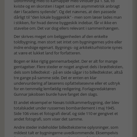
udformning med to karnapper med vinduer på 1. sal, to
kviste og en skorsten i taget samt en asymmetrisk anbragt
dør i facadens sydende". Og det nævnes, at den passede
dårligt til "den lokale byggeskik" - men som læser lades man
i stikken, for hvad denne byggeskik indebar, får vi ikke en
stavelse om. Det var dog ellers relevant i sammenhængen.
Der skrives meget om beliggenheden af den enkelte
toldbygning, men stort set intet om bygningernes ydre eller
indre endsige egenart. Bygnings- og arkitekturhistorie synes
at være et lukket land for forfatteren.
Bogen er ikke rigtig gennemarbejdet. Der er alt for mange
gentagelser. Flere steder er noget angivet dels i brødteksten,
dels som billedtekst - på en side sågar i to billedtekster, altså
tre gange på samme side. Det er enten en klar
undervurdering af læserens opfattelsesevne eller et udtryk
for en temmelig lemfældig redigering. Forlagsredaktøren
Gunnar Jakobsen burde have fanget den slags.
Et andet eksempel er Nexøs toldkammerbygning, der blev
totalskadet under russernes bombardement i maj 1945.
Side 106 vises et fotografi deraf, og side 110 er gengivet et
andet fotografi, som viser det samme.
Andre steder indeholder billedteksterne oplysninger, som
mildest talt er bygningerne uvedkommende. Eksempelvis