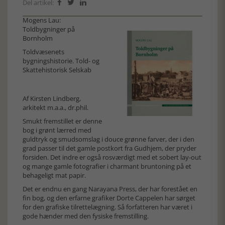
Del artikel:



Mogens Lau:
Toldbygninger på
Bornholm
Toldvæsenets
bygningshistorie. Told- og
Skattehistorisk Selskab
Af Kirsten Lindberg,
arkitekt m.a.a., dr.phil.
Smukt fremstillet er denne
bog i grønt lærred med
guldtryk og smudsomslag i douce grønne farver, der i den
grad passer til det gamle postkort fra Gudhjem, der pryder
forsiden. Det indre er også rosværdigt med et sobert lay-out
og mange gamle fotografier i charmant bruntoning på et
behageligt mat papir.
Det er endnu en gang Narayana Press, der har forestået en
fin bog, og den erfarne grafiker Dorte Cappelen har sørget
for den grafiske tilrettelægning. Så forfatteren har været i
gode hænder med den fysiske fremstilling.