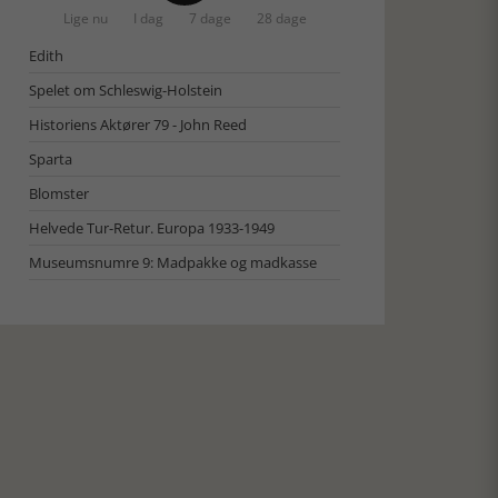
Lige nu
I dag
7 dage
28 dage
Edith
Spelet om Schleswig-Holstein
Historiens Aktører 79 - John Reed
Sparta
Blomster
Helvede Tur-Retur. Europa 1933-1949
Museumsnumre 9: Madpakke og madkasse