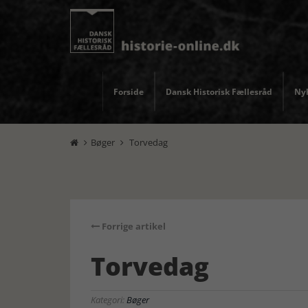
Forside
Dansk Historisk Fællesråd
Nyh
Bøger
Torvedag


Forrige artikel
Torvedag
Kategori:
Bøger