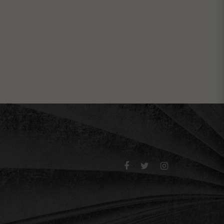


