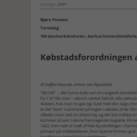
Visninger:
2151
Bjørn Poulsen
Torvedag
100 danmarkshistorier, Aarhus Universitetsforlag,
Købstadsforordningen a
Af Steffen Harpsøe, arkivar ved Rigsarkivet
”86/100” … det kunne lyde som en rangeret anmeldels
fra 1 til 100, men – selvom værket faktisk ville være p
skalaen, hvis man nu gav sig i kast med den slags (men
er det ”bare” nummeret på bogen i rækken af de 100 
således snart ved sin afslutning, og det kan måske un
kommer så sent i denne fremragende bogserie. Emnet 
1422, men reelt et træk af hele byudviklingen i Danm
primært på middelalderen, hvor byerne formes og er i
handlen er central for byudviklingen.