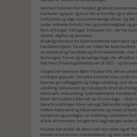
Gennem historien har handlen (gradvist) koncentreret
markeder og byer; og hvor der er handles og er økon
indflydelse og søge ressourcemæssigt afkast. Og det 
under ordnede forhold, fred og lovformelighed, og g
form af konger, hertuger, biskopper etc., der har ku
skatter, afgifter og tjenester).
Af særlig interesse for både handlende købmænd og bye
handelens hjerte. Torvet var i tiden før faste buti
sit overskud og handlede sig til fornødenheder, man i
fjerne egne. Torvet og de særlige dage, der afholdte
helt frem til Næringsfrihedsloven af 1857 – og forsv
I bogen her beskriver Bjørn Poulsen fint denne udv
omdrejningspunkt. Tematisk kommer man rundt om de
byernes grundlæggelse og tidlige udvikling, over de u
udvikling, luksusvarer og massegods, brud på privileg
håndværk, indvandring, tyske købmænd, handelsnetvæ
bliver der trukket tråde helt op til vore dage – såvel i 
Selve forordningen bliver selvsagt behandlet indgåend
mellem købmænd og håndværkere og resten af bybefo
tendenser og privilegier, en indføring i samtidens for
af Erik af Pommern; kongen hvis segl hænger under
Poulsen behandler alt dette med stor viden og et ”fl
kender til byhistorie i middelalderen, og dem som nyd