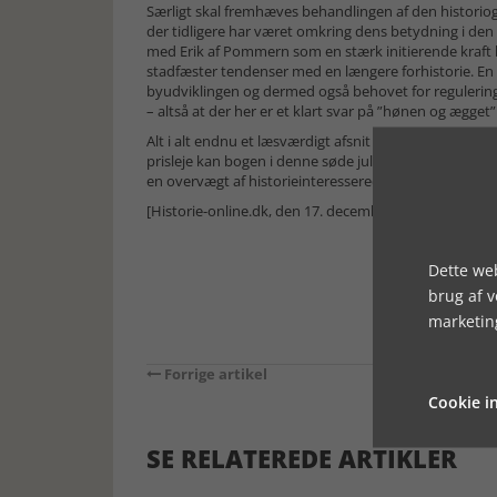
Særligt skal fremhæves behandlingen af den historio
der tidligere har været omkring dens betydning i den
med Erik af Pommern som en stærk initierende kraft ba
stadfæster tendenser med en længere forhistorie. En a
byudviklingen og dermed også behovet for regulering o
– altså at der her er et klart svar på ”hønen og ægge
Alt i alt endnu et læsværdigt afsnit af de 100 danmark
prisleje kan bogen i denne søde juletid (skrevet 15/1
en overvægt af historieinteresserede rundt om ris-á
[Historie-online.dk, den 17. december 2024]
Dette web
brug af 
marketin
Forrige artikel
Cookie in
SE RELATEREDE ARTIKLER