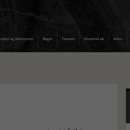
eder og aktiviteter
Bøger
Temaer
HistorieLab
Arkiv