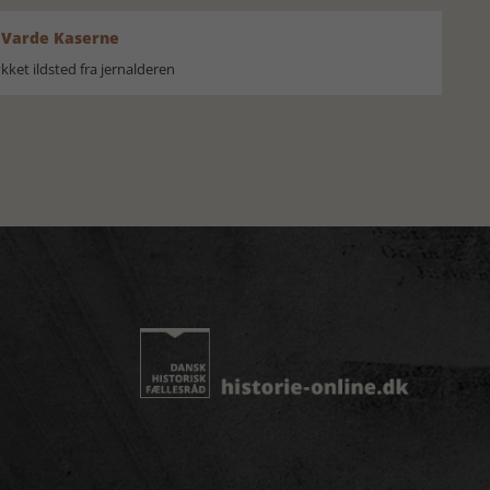
 Varde Kaserne
ket ildsted fra jernalderen