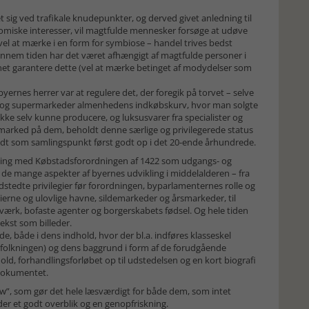
 sig ved trafikale knudepunkter, og derved givet anledning til
omiske interesser, vil magtfulde mennesker forsøge at udøve
vel at mærke i en form for symbiose – handel trives bedst
ennem tiden har det været afhængigt af magtfulde personer i
nnet garantere dette (vel at mærke betinget af modydelser som
rnes herrer var at regulere det, der foregik på torvet – selve
kker og supermarkeder almenhedens indkøbskurv, hvor man solgte
kke selv kunne producere, og luksusvarer fra specialister og
s marked på dem, beholdt denne særlige og privilegerede status
andt som samlingspunkt først godt op i det 20-ende århundrede.
ikling med Købstadsforordningen af 1422 som udgangs- og
 mange aspekter af byernes udvikling i middelalderen – fra
dstedte privilegier før forordningen, byparlamenternes rolle og
ierne og ulovlige havne, sildemarkeder og årsmarkeder, til
rk, bofaste agenter og borgerskabets fødsel. Og hele tiden
tekst som billeder.
e, både i dens indhold, hvor der bl.a. indføres klasseskel
lkningen) og dens baggrund i form af de forudgående
hold, forhandlingsforløbet op til udstedelsen og en kort biografi
 dokumentet.
ow”, som gør det hele læsværdigt for både dem, som intet
er et godt overblik og en genopfriskning.