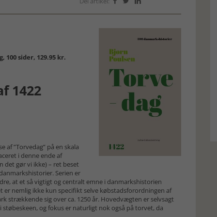
Del artikel:



 100 sider, 129.95 kr.
f 1422
e af ”Torvedag” på en skala
laceret i denne ende af
 det gør vi ikke) – ret beset
danmarkshistorier. Serien er
dre, at et så vigtigt og centralt emne i danmarkshistorien
er nemlig ikke kun specifikt selve købstadsforordningen af
ark strækkende sig over ca. 1250 år. Hovedvægten er selvsagt
 støbeskeen, og fokus er naturligt nok også på torvet, da