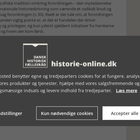
grafiske tradition omkring forordningen – den mytedannelse
 nationale historieskrivning som værende et radikalt brud og
g forordningen (s. 93). Reelt er der tale om, at forordningen
nden vigtig pointe er, at det er handelen der driver
g privilegier, og kun yderst sjældent initiativer fra herskerne
t” og hvem der kom først.
shistorier fra Aarhus Universitetsforlag. Og givet omfang og
2) klart anbefales som eks. årets mandelgave – forudsat der er
-la-manden.
sted benytter egne og tredjeparters cookies for at fungere, analys
vores produkter og tjenester, hjælpe med vores salgsfremmende og
gsmæssige indsats og levere indhold fra tredjeparter.
Læs mere
dstillinger
Kun nødvendige cookies
Accepter alle