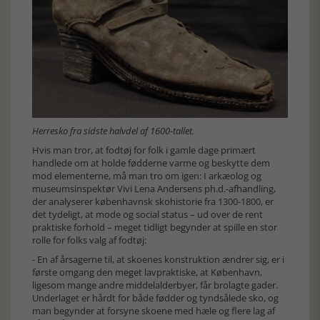
Herresko fra sidste halvdel af 1600-tallet.
Hvis man tror, at fodtøj for folk i gamle dage primært
handlede om at holde fødderne varme og beskytte dem
mod elementerne, må man tro om igen: I arkæolog og
museumsinspektør Vivi Lena Andersens ph.d.-afhandling,
der analyserer københavnsk skohistorie fra 1300-1800, er
det tydeligt, at mode og social status – ud over de rent
praktiske forhold – meget tidligt begynder at spille en stor
rolle for folks valg af fodtøj:
- En af årsagerne til, at skoenes konstruktion ændrer sig, er i
første omgang den meget lavpraktiske, at København,
ligesom mange andre middelalderbyer, får brolagte gader.
Underlaget er hårdt for både fødder og tyndsålede sko, og
man begynder at forsyne skoene med hæle og flere lag af