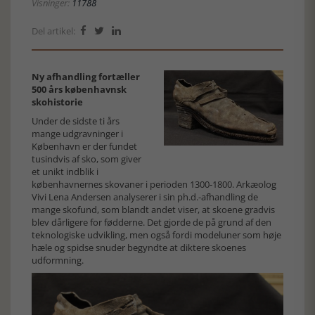
Visninger:
11788
Del artikel:



Ny afhandling fortæller
500 års københavnsk
skohistorie
Under de sidste ti års
mange udgravninger i
København er der fundet
tusindvis af sko, som giver
et unikt indblik i
københavnernes skovaner i perioden 1300-1800. Arkæolog
Vivi Lena Andersen analyserer i sin ph.d.-afhandling de
mange skofund, som blandt andet viser, at skoene gradvis
blev dårligere for fødderne. Det gjorde de på grund af den
teknologiske udvikling, men også fordi modeluner som høje
hæle og spidse snuder begyndte at diktere skoenes
udformning.