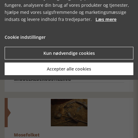
fungere, analysere din brug af vores produkter og tjenester,
hjælpe med vores salgsfremmende og marketingsmæssige
indsats og levere indhold fra tredjeparter.
Læs mere
SE RELATEREDE ARTIKLER
Cookie indstillinger
Kun nødvendige cookies
MOESGAARD
MUSEUMSNUMRE
DITTE GÅR KUN I
MUSEUMS NYE,
18:
50'ER-KJOLER
Accepter alle cookies
PERMANENTE
ANSKUELSESTAVLER
MIDDELALDERUDSTILLING
Mosefolket