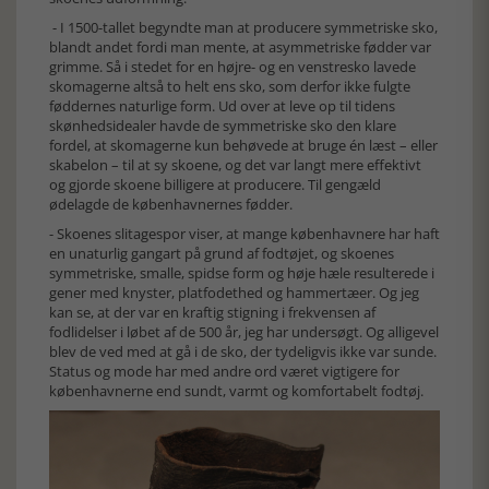
- I 1500-tallet begyndte man at producere symmetriske sko,
blandt andet fordi man mente, at asymmetriske fødder var
grimme. Så i stedet for en højre- og en venstresko lavede
skomagerne altså to helt ens sko, som derfor ikke fulgte
føddernes naturlige form. Ud over at leve op til tidens
skønhedsidealer havde de symmetriske sko den klare
fordel, at skomagerne kun behøvede at bruge én læst – eller
skabelon – til at sy skoene, og det var langt mere effektivt
og gjorde skoene billigere at producere. Til gengæld
ødelagde de københavnernes fødder.
- Skoenes slitagespor viser, at mange københavnere har haft
en unaturlig gangart på grund af fodtøjet, og skoenes
symmetriske, smalle, spidse form og høje hæle resulterede i
gener med knyster, platfodethed og hammertæer. Og jeg
kan se, at der var en kraftig stigning i frekvensen af
fodlidelser i løbet af de 500 år, jeg har undersøgt. Og alligevel
blev de ved med at gå i de sko, der tydeligvis ikke var sunde.
Status og mode har med andre ord været vigtigere for
københavnerne end sundt, varmt og komfortabelt fodtøj.