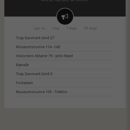

Lige nu
I dag
7 dage
28 dage
Trap Danmark bind 27
Museumsnumre 114 - telt
Historiens Aktører 79 - John Reed
Ræveår
Trap Danmark bind 9
Fortielsen
Museumsnumre 105 - Telefon