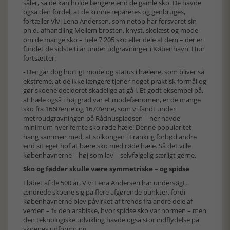
såler, så de kan holde længere end de gamle sko. De havde
også den fordel, at de kunne repareres og genbruges,
fortæller Vivi Lena Andersen, som netop har forsvaret sin
ph.d.-afhandling Mellem brosten, knyst, skolæst og mode
om de mange sko – hele 7.205 sko eller dele af dem – der er
fundet de sidste ti år under udgravninger i København. Hun
fortsætter:
- Der går dog hurtigt mode og status i hælene, som bliver så
ekstreme, at de ikke længere tjener noget praktisk formål og
gør skoene decideret skadelige at gå i. Et godt eksempel på,
at hæle også i høj grad var et modefænomen, er de mange
sko fra 1660’erne og 1670’erne, som vi fandt under
metroudgravningen på Rådhuspladsen – her havde
minimum hver femte sko røde hæle! Denne popularitet
hang sammen med, at solkongen i Frankrig forbød andre
end sit eget hof at bære sko med røde hæle. Så det ville
københavnerne – høj som lav – selvfølgelig særligt gerne.
Sko og fødder skulle være symmetriske – og spidse
I løbet af de 500 år, Vivi Lena Andersen har undersøgt,
ændrede skoene sig på flere afgørende punkter, fordi
københavnerne blev påvirket af trends fra andre dele af
verden – fx den arabiske, hvor spidse sko var normen – men
den teknologiske udvikling havde også stor indflydelse på
skoenes udformning.