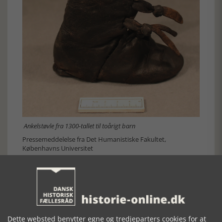
Ankelstøvle fra 1300-tallet til toårigt barn
Pressemeddelelse fra Det Humanistiske Fakultet,
Københavns Universitet
Dette websted benytter egne og tredjeparters cookies for at
Forrige artikel