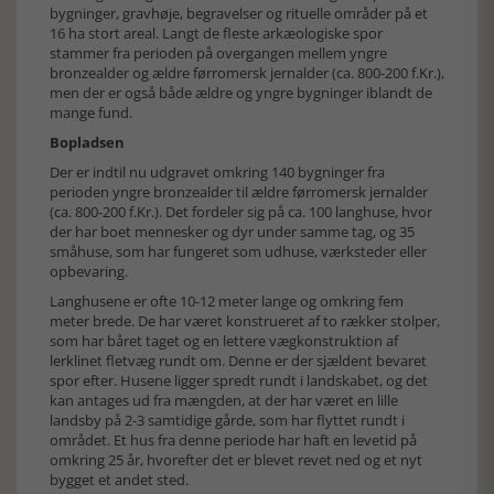
bygninger, gravhøje, begravelser og rituelle områder på et
16 ha stort areal. Langt de fleste arkæologiske spor
stammer fra perioden på overgangen mellem yngre
bronzealder og ældre førromersk jernalder (ca. 800-200 f.Kr.),
men der er også både ældre og yngre bygninger iblandt de
mange fund.
Bopladsen
Der er indtil nu udgravet omkring 140 bygninger fra
perioden yngre bronzealder til ældre førromersk jernalder
(ca. 800-200 f.Kr.). Det fordeler sig på ca. 100 langhuse, hvor
der har boet mennesker og dyr under samme tag, og 35
småhuse, som har fungeret som udhuse, værksteder eller
opbevaring.
Langhusene er ofte 10-12 meter lange og omkring fem
meter brede. De har været konstrueret af to rækker stolper,
som har båret taget og en lettere vægkonstruktion af
lerklinet fletvæg rundt om. Denne er der sjældent bevaret
spor efter. Husene ligger spredt rundt i landskabet, og det
kan antages ud fra mængden, at der har været en lille
landsby på 2-3 samtidige gårde, som har flyttet rundt i
området. Et hus fra denne periode har haft en levetid på
omkring 25 år, hvorefter det er blevet revet ned og et nyt
bygget et andet sted.