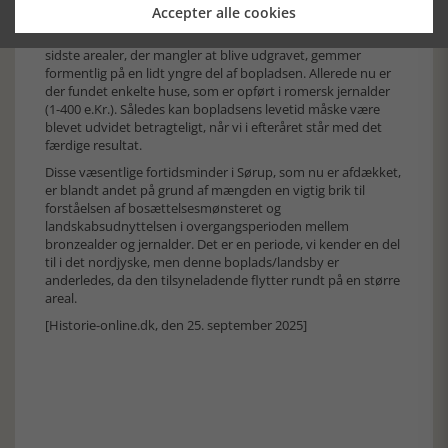
Accepter alle cookies
Arkæologerne forventer at færdiggøre de sidste
arkæologiske undersøgelser i løbet af efteråret 2024. De
sidste arealer, der mangler at blive udgravet, gemmer
formentlig på en lidt yngre del af bopladsen. Allerede nu er
der fundet enkelte huse, som er opført i romersk jernalder
(1-400 e.Kr.). Således kan bopladsens levetid måske være
blevet udvidet betragteligt, når vi i efteråret står med det
færdige resultat.
Disse væsentlige fortidsminder i Sørup, som nu er afdækket,
er blandt andet på grund af mængden en vigtig brik til
forståelsen af bosættelsesmønsteret og
landskabsudnyttelsen i overgangsperioden mellem
bronzealder og jernalder. Det er en periode, vi kender en del
til i det nordjyske, men denne boplads/landsby er
anderledes, da den tilsyneladende flytter rundt på en større
areal.
[Historie-online.dk, den 25. september 2025]