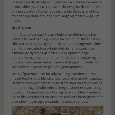
I den østlige del af udgravningen ses tre huse fra mellemste
bronzealder (ca. 1300-900). De adskiller sig fra de andre, ved
at være større i både længde og bredde. Således er et hus
fra denne periode omkring 20 m langt og mellem 7 og 9 m
bredt.
Gravhøjene
I området er der også tre gravhøje, men tidens tand har
været hård ved dem, og i de sidste minimum 100 år har de
ikke været særlig synlige i landskabet. Arkæologerne kalder
dem for overpløjede gravhøje, idet de har indgået i den
almindelige dyrkning af jorden. De er opført tilbage i
oldtiden som gravmonumenter for datidens slægter og har
fungeret som pejlemærker i landskabet og som steder for
sekundære begravelser gennem generationer.
De to af gravhøjene er nu udgravet, og især den ene var
meget forstyrret af blandt andet ræve- eller grævlingegange.
Dertil er der blevet fjernet nogle store sten fra gravhøjen, og
det har ødelagt fundbilledet så meget, at det er svært at sige
noget om højens konstruktion og datering. Men i kanten af
højen blev der fundet en række sekundære brandgrave med
brændte knogler og genstande fra senere perioder.