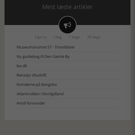
Mest læste artikler

Lige nu
I dag
7 dage
28 dage
Museumsnumre 57 - Tinsoldater
Ny guidebog til Den Gamle By
lex.dk
Rensdyr (Rudolf)
Kvinderne på Bangsbo
Atlantvolden i Nordjylland
Amdi forsvinder